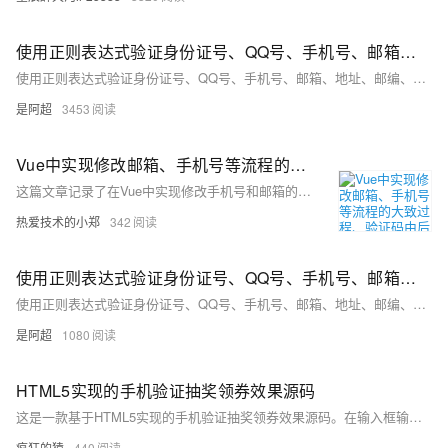
使用正则表达式验证身份证号、QQ号、手机号、邮箱、地址、邮编、银行卡号、学号、车牌号、快递单号、验证码、ISBN号、网址、IPV4地址、IPV6地址、出生年月日、姓名2
使用正则表达式验证身份证号、QQ号、手机号、邮箱、地址、邮编、银行卡号、学号、车牌号、快递单号、验证码、ISBN号、网址、IPV4地址、IPV6地址、出生年月日、姓名
是阿超
3453
Vue中实现修改邮箱、手机号等流程的大致过程、验证码由后端的redis生成验证（版本1.0）
这篇文章记录了在Vue中实现修改手机号和邮箱的大致流程，包括使用过滤器部分隐藏展示的手机号和邮箱，以及通过点击触发路由跳转的便捷方式。文章还描述了旧号码和新号码验证的界面实现，其中验证码由后端生成并通过弹窗展示给用户，未来可以接入真正的手机验证码接口。此外，还提供了修改邮箱的页面效果截图，并强调了学习是一个永无止境的过程。
热爱技术的小郑
342
使用正则表达式验证身份证号、QQ号、手机号、邮箱、地址、邮编、银行卡号、学号、车牌号、快递单号、验证码、ISBN号、网址、IPV4地址、IPV6地址、出生年月日、姓名1
使用正则表达式验证身份证号、QQ号、手机号、邮箱、地址、邮编、银行卡号、学号、车牌号、快递单号、验证码、ISBN号、网址、IPV4地址、IPV6地址、出生年月日、姓名
是阿超
1080
HTML5实现的手机验证抽奖领券效果源码
这是一款基于HTML5实现的手机验证抽奖领券效果源码。在输入框输入手机号码即可点击下方的按钮来进行抽奖游戏，中奖后还会弹出提示信息，是一款比较经典的抽奖游戏源码
疯狂的猿
440