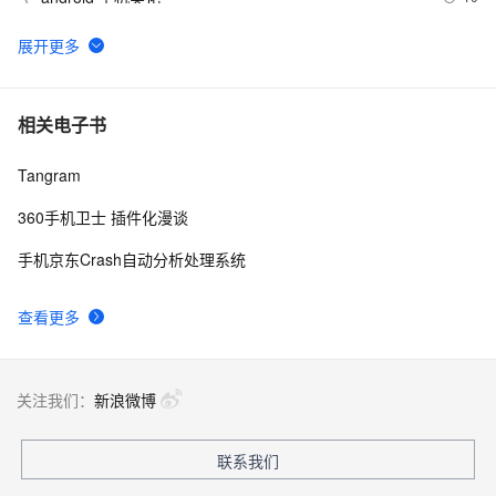
5
电话号码正则表达式 代码 javascript+html,JS正则表达
14
6
式判断11位手机号码
乐视欠款门继续发酵，传高通和MTK暂停向乐视手机供
13
7
相关电子书
应芯片
Tangram
手机淘宝短视频业务「哇哦视频」迁移上 FaaS 笔记公开
5
8
360手机卫士 插件化漫谈
15款手机CSS3动画导航特效
400
9
手机京东Crash自动分析处理系统
华为领衔，“5G+摄像头”拿下双影帝，多家国产手机凭借
6
10
查看更多
拍照入围MWC最佳演员
关注我们：
新浪微博
联系我们