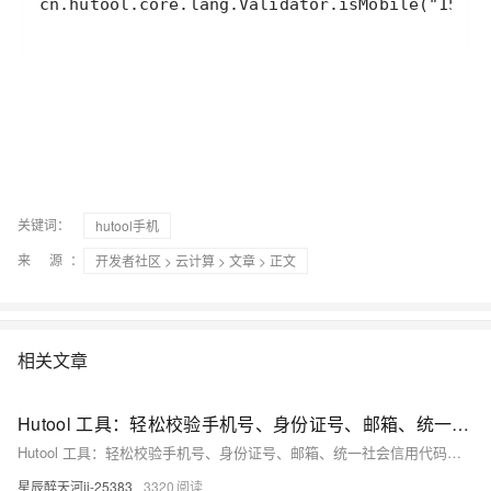
cn
.
hutool
.
core
.
lang
.
Validator
.
isMobile
(
"15833
关键词：
hutool手机
来 源：
开发者社区
>
云计算
>
文章
> 正文
相关文章
Hutool 工具：轻松校验手机号、身份证号、邮箱、统一社会信用代码、车牌号、车架号等信息，省时省心！
Hutool 工具：轻松校验手机号、身份证号、邮箱、统一社会信用代码、车牌号、车架号等信息，省时省心！
星辰醉天河ii-25383
3320