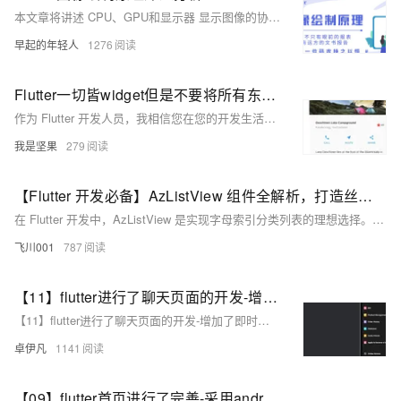
本文章将讲述 CPU、GPU和显示器 显示图像的协作原理、Vsync 机制、Flutter Vsync 流程
早起的年轻人
1276
Flutter一切皆widget但是不要将所有东西放入一个widget
作为 Flutter 开发人员，我相信您在您的开发生活中至少听说过这句流行的句子：“**一切都是widget”。这是 Flutter 的口头禅，它揭示了这个非常好的 SDK 的内在力量！ 当我们在widgets目录中，我们可以看到很多小部件，如Padding，Align，SizedBox，等。我们通过组合它们来创建其他小部件，我发现这种方法可扩展、强大且易于理解。
我是坚果
279
【Flutter 开发必备】AzListView 组件全解析，打造丝滑索引列表！
在 Flutter 开发中，AzListView 是实现字母索引分类列表的理想选择。它支持 A-Z 快速跳转、悬浮分组标题、自定义 UI 和高效性能，适用于通讯录、城市选择等场景。本文将详细解析 AzListView 的核心参数和实战示例，助你轻松实现流畅的索引列表。
飞川001
787
【11】flutter进行了聊天页面的开发-增加了即时通讯聊天的整体页面和组件-切换-朋友-陌生人-vip开通详细页面-即时通讯sdk准备-直播sdk准备-即时通讯有无UI集成的区别介绍-开发完整的社交APP-前端客户端开发+数据联调|以优雅草商业项目为例做开发-flutter开发-全流程-商业应用级实战开发-优雅草Alex
【11】flutter进行了聊天页面的开发-增加了即时通讯聊天的整体页面和组件-切换-朋友-陌生人-vip开通详细页面-即时通讯sdk准备-直播sdk准备-即时通讯有无UI集成的区别介绍-开发完整的社交APP-前端客户端开发+数据联调|以优雅草商业项目为例做开发-flutter开发-全流程-商业应用级实战开发-优雅草Alex
卓伊凡
1141
【09】flutter首页进行了完善-采用android studio 进行真机调试开发-增加了直播间列表和短视频人物列表-增加了用户中心-卓伊凡换人优雅草Alex-开发完整的社交APP-前端客户端开发+数据联调|以优雅草商业项目为例做开发-flutter开发-全流程-商业应用级实战开发-优雅草Alex