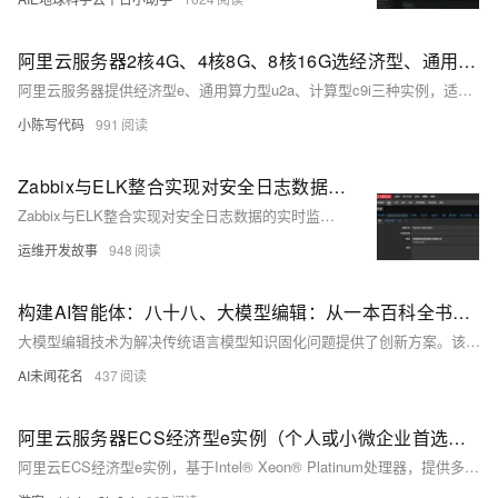
阿里云服务器2核4G、4核8G、8核16G选经济型、通用算力型和计算型哪个实例更好？
阿里云服务器提供经济型e、通用算力型u2a、计算型c9i三种实例，适配2核4G至8核16G配置。经济型e实例以共享CPU调度、低成本（如2核2G年付99元）适合轻量网站及开发测试；u2a实例基于AMD EPYC处理器，算力提升20%-40%，支持高I/O突发，适合企业级应用及中小型数据库；c9i实例搭载CIPU架构与Intel至强处理器，网络延迟<1ms，IOPS达百万级，适合机器学习推理、高并发游戏等高性能场景。用户需结合业务阶段、预算及性能需求选择最优实例。
小陈写代码
991
Zabbix与ELK整合实现对安全日志数据的实时监控告警
Zabbix与ELK整合实现对安全日志数据的实时监控告警
运维开发故事
948
构建AI智能体：八十八、大模型编辑：从一本百科全书到可修订的活页本
大模型编辑技术为解决传统语言模型知识固化问题提供了创新方案。该技术通过局部修改、内存增强和外部知识库三种方法实现精准知识更新：局部修改直接调整模型权重；内存增强添加外部记忆模块；外部知识库则结合检索机制。实验表明，基于Qwen1.5-0.5B模型的知识库覆盖法能有效实现即时知识更新，在保持模型完整性的同时解决传统微调成本高、耗时长的问题。该方法通过智能路由机制，成功验证了"苹果CEO"等案例的编辑效果，展现了在生产环境中实时维护模型知识的实用价值。
AI未闻花名
437
阿里云服务器ECS经济型e实例（个人或小微企业首选）采用Intel® Xeon® Platinum架构处理器
阿里云ECS经济型e实例，基于Intel® Xeon® Platinum处理器，提供多种vCPU与内存配比，适用于个人开发者、学生及小微企业用于中小型网站、开发测试等场景。支持ESSD云盘与IPv6，性价比高，助力轻量级应用高效部署。