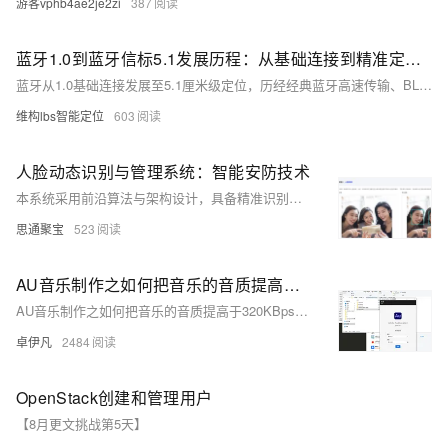
游客vphb4ae2je2zi
387
蓝牙1.0到蓝牙信标5.1发展历程：从基础连接到精准定位详解
蓝牙从1.0基础连接发展至5.1厘米级定位，历经经典蓝牙高速传输、BLE低功耗革新，再到AoA/AoD高精度定位突破，推动信标技术在零售、工业、智慧城市等场景广泛应用，持续引领短距离无线连接与定位演进。如果您想进一步了解蓝牙定位技术和案例，欢迎搜索维构lbs智能定位~
维构lbs智能定位
603
人脸动态识别与管理系统：智能安防技术
本系统采用前沿算法与架构设计，具备精准识别、极速响应与稳定运行特性，专为高密度人流场景打造。支持超大规模人脸管理。
思通聚宝
523
AU音乐制作之如何把音乐的音质提高于320KBps、采样率高于44.1KHz-音频文件处理-adobe audition （原Cool Edit Pro）-世界级好用软件之一
AU音乐制作之如何把音乐的音质提高于320KBps、采样率高于44.1KHz-音频文件处理-adobe audition （原Cool Edit Pro）-世界级好用软件之一
卓伊凡
2484
OpenStack创建和管理用户
【8月更文挑战第5天】