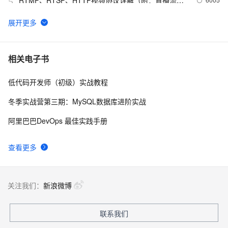
RTMP、RTSP、HTTP视频协议详解（附：直播流地
5
址、播放软件）
谷歌CEO皮查伊：对重返中国持开放态度
753
6
C语言项目参考解答：全正整数后再计算
655
7
相关电子书
低代码开发师（初级）实战教程
俗人解读 三维渲染 的工作过程
657
8
冬季实战营第三期：MySQL数据库进阶实战
国土档案管理信息系统【档案著录】-他项权利类档案
581
9
阿里巴巴DevOps 最佳实践手册
著录
使用TWO_TASK或者LOCAL环境变量?
590
10
查看更多
关注我们：
新浪微博
联系我们