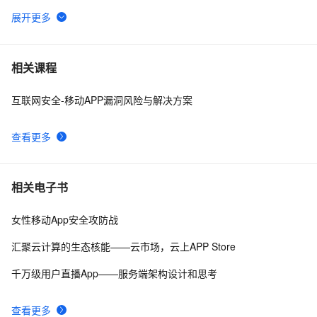
FAILED TO START
腾讯START云游戏开启不限量测试，支持MacOS和
4
6
Windows
误删除、误格式化数据灾难应急方案(WINDOWS平台)
6
7
相关课程
互联网安全-移动APP漏洞风险与解决方案
Windows Mobile如何得到资源文件中的文件
2
8
查看更多
背水一战 Windows 10 (48) - 控件（集合类）: FlipView
8
9
Windows Phone开发（4）：框架和页
713
10
相关电子书
女性移动App安全攻防战
汇聚云计算的生态核能——云市场，云上APP Store
千万级用户直播App——服务端架构设计和思考
查看更多