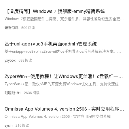
【适度精简】Windows 7 旗舰版-emmy精简系统
Windows 7旗舰版因硬件占用高、冗余组件多、兼容性差及缺乏安全更新等问题，逐渐难以满足用户需求。适度精简版通过去除无用组件、优化性能与安全性，提升老旧设备运行效率，增强兼容性与稳定性，同时保留用户熟悉的操作界面，降低学习成本，满足个性化需求，延续Windows 7的实用价值。
邂逅惊鸿
509
基于uni-app+vue3手机桌面oadmin管理系统
基于uniapp+vue3+pinia2+uv-ui仿ios手机界面oa后台系统解决方案。支持运行到h5+小程序+app端。
yxybox
588
ZyperWin++使用教程！让Windows更丝滑！c盘飘红一键搞定！ZyperWin++解决系统优化、Office安装和系统激活
ZyperWin++是一款仅5MB的开源免费Windows优化工具，支持快速优化、自定义设置与垃圾清理，兼具系统加速、隐私保护、Office安装等功能，轻便无广告，小白也能轻松上手，是提升电脑性能的全能管家。
啦啦啦191
2636
Omnissa App Volumes 4, version 2506 - 实时应用程序交付系统
Omnissa App Volumes 4, version 2506 - 实时应用程序交付系统
sysin
216