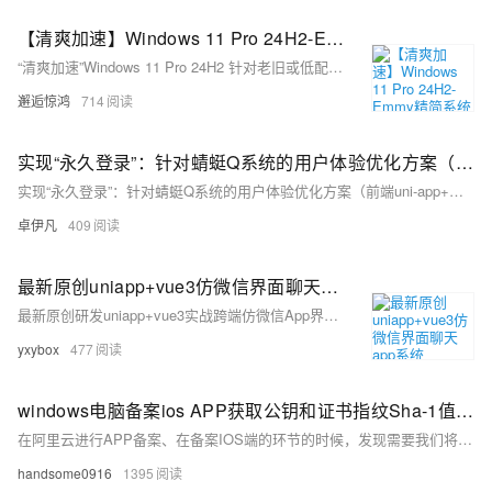
【清爽加速】Windows 11 Pro 24H2-Emmy精简系统
“清爽加速”Windows 11 Pro 24H2 针对老旧或低配设备，通过精简系统、优化服务与简化装机流程，降低资源占用，提升运行流畅度，兼顾安全性与稳定性，让老设备也能轻松应对日常办公与轻度娱乐需求。
邂逅惊鸿
714
实现“永久登录”：针对蜻蜓Q系统的用户体验优化方案（前端uni-app+后端Laravel详解）-优雅草卓伊凡
实现“永久登录”：针对蜻蜓Q系统的用户体验优化方案（前端uni-app+后端Laravel详解）-优雅草卓伊凡
卓伊凡
409
最新原创uniapp+vue3仿微信界面聊天app系统
最新原创研发uniapp+vue3实战跨端仿微信App界面聊天程序。支持运行到H5+小程序+APP端。
yxybox
477
windows电脑备案ios APP获取公钥和证书指纹Sha-1值的方法
在阿里云进行APP备案、在备案IOS端的环节的时候，发现需要我们将p12证书安装在电脑上，再用xcode或或钥匙串访问来获取这个证书的公钥和sha-1值。 但是大部分开发uniapp应用的同学们，或者进行发布的运维人员的电脑都是windows，无法按照阿里云的教程来获取ios的公钥和sha-1。备案就被卡主了。 这里介绍下另一个方法，就是使用香蕉云编来在线上传证书获取。如下图所示，打开香蕉云编后，找到下图这个功能
handsome0916
1395