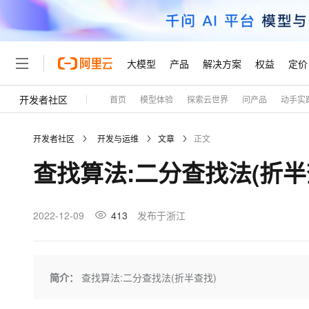
大模型
产品
解决方案
权益
定价
开发者社区
首页
模型体验
探索云世界
问产品
动手实
大模型
产品
解决方案
权益
定价
云市场
伙伴
服务
了解阿里云
精选产品
精选解决方案
普惠上云
产品定价
精选商城
成为销售伙伴
售前咨询
为什么选择阿里云
千问AI平台
开发者社区
开发与运维
文章
正文
了解云产品的定价详情
大模型服务平台百炼
睿译宝，AI翻译排版一
普惠上云 官方力荐
分销伙伴
在线服务
网站建设
什么是云计算
大
查找算法:二分查找法(折半
大模型服务与应用平台
上传文档即自动完成翻译和
云服务器38元/年起，超
咨询伙伴
多端小程序
技术领先
云上成本管理
售后服务
轻量应用服务器
GLM-5.2：长任务时代
官方推荐返现计划
大模型
精选产品
精选解决方案
Salesforce 国际版订阅
稳定可靠
管理和优化成本
推荐新用户得奖励，单订单
销售伙伴合作计划
2022-12-09
413
发布于浙江
自助服务
友盟天域
安全合规
人工智能与机器学习
AI
文本生成
云数据库 RDS
Hermes Agent，打造
云工开物
无影生态合作计划
在线服务
观测云
分析师报告
自主进化，持久记忆，越用
高校专属算力普惠，学生认
计算
互联网应用开发
Qwen3.8-Max
HOT
Salesforce On Alibaba C
工单服务
Tuya 物联网平台阿里云
研究报告与白皮书
人工智能平台 PAI
快速拥有专属 OpenClaw
简介：
查找算法:二分查找法(折半查找)
大模
Consulting Partner 合
大数据
容器
智能体时代全能旗舰模型
免费试用
短信专区
一站式AI开发、训练和推
蓝凌 OA
AI 大模型销售与服务生
现代化应用