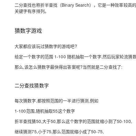
存储
天池大赛
Qwen3.7-Plus
云解析DNS
解决方案免费试用 新老
二分查找也称折半查找（Binary Search），它是一种效
电子合同
关键字有序排列。
最高领取价值200元试用
能看、能想、能动手的多模
安全
网络与CDN
AI 算法大赛
畅捷通
大数据开发治理平台 Data
AI 产品 免费试用
网络
安全
云开发大赛
Qwen3-VL-Plus
Tableau 订阅
猜数字游戏
1亿+ 大模型 tokens 和 
可观测
入门学习赛
中间件
AI空中课堂在线直播课
云防火墙
140+云产品 免费试用
大家都应该玩过猜数字的游戏吧?
上云与迁云
云原生的云上边界网络安全
产品新客免费试用，最长1
数据库
生态解决方案
给定一个数字的范围 1-100 随机抽取一个数字,然后玩家轮流
大模型服务
企业出海
大模型ACA认证体验
大数据计算
那么,该怎么猜数字最快得出答案呢?当然就是二分查找了:
助力企业全员 AI 认知与能
行业生态解决方案
千问AI平台-Token Plan
政企业务
媒体服务
开发者生态解决方案
二分查找猜数字
企业服务与云通信
千问AI平台-模型体验
AI 开发和 AI 应用解决
在线体验全尺寸、多种模态
域名与网站
每次猜数字,都按照范围的一半进行猜测,例如
Happy 系列大模型
1-100范围,随机抽取55这个数字
终端用户计算
折半查找猜50,大于50,那么这个数字的范围就缩小到了50-100,
Serverless
继续猜测75,小于75,那么范围就缩小成了50-75,
开发工具