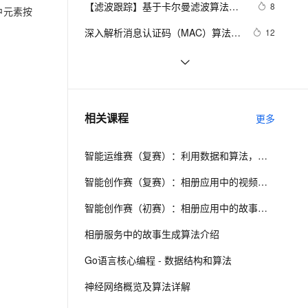
安全
【滤波跟踪】基于卡尔曼滤波算法实
我要投诉
e-1.1-I2V
Cosyvoice-V3-Flash
8
PolarDB
上云场景组合购
中元素按
伴
Qoder CN V1.7.0 发布
现飞行物体运动轨迹预测附matlab代
漫剧创作，剧本、分镜、视频高效生成
100%兼容MySQL、PostgreSQL，兼容Oracle，支持集中和分布式
覆盖90%+业务场景，专享组合折扣价
畅自然，细节丰富
高表现力语音合成大模型，语音克隆听感自然
VPN
深入解析消息认证码（MAC）算法：
12
码
HmacMD5与HmacSHA1
ernetes 版 ACK
云聚AI 严选权益
云安全中心 AI BAS 智能自动
SSL 证书
[回溯算法]python解决N皇后问题(20
9
2V
Fun-ASR
，一键激活高效办公新体验
理容器应用的 K8s 服务
精选AI产品，从模型到应用全链提效
化模拟渗透攻击产品发布
行代码)
文戏情感细腻自然，动作戏激烈拳拳到肉，实现更强表演能力
支持中英文自由切换，具备更强的噪声鲁棒性
堡垒机
图搜索算法详解
6
AI 用量加速计划
DataWorks ChatBI 会话支持
防火墙
、识别商机，让客服更高效、服务更出色。
什么是AES算法？（整合版）
新老同享，达量后返
上传临时文件分析
10
相关课程
更多
主机安全
应用
智能运维赛（复赛）：利用数据和算法，快速定位系统异常并进行根因分析
千问办公
NEW
AI 应用及服务市场
的智能体编程平台
一站式AI生产力平台
智能创作赛（复赛）：相册应用中的视频故事生成算法介绍
AI 应用
伶鹊
智能创作赛（初赛）：相册应用中的故事生成算法介绍
企业级人与Agent协作平台，接入和调度多个数字员工
智能客服平台，对话机器人、对话分析、智能外呼
大模型
相册服务中的故事生成算法介绍
大模型服务平台百炼 - 全妙
自然语言处理
Go语言核心编程 - 数据结构和算法
应用创作平台
多模态内容创作工具，已接入 DeepSeek
数据标注
神经网络概览及算法详解
机器学习