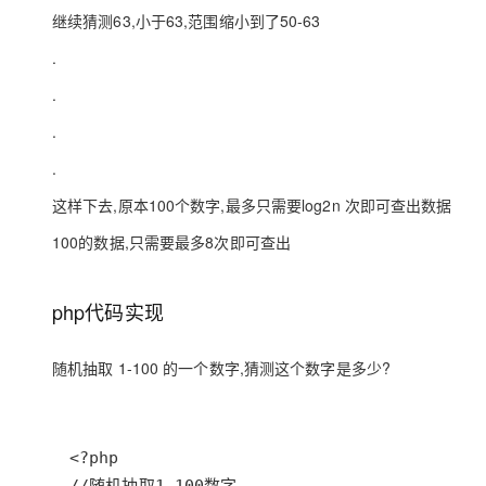
大模型解决方案
继续猜测63,小于63,范围缩小到了50-63
迁移与运维管理
.
快速部署 Dify，高效搭建 
专有云
.
10 分钟在聊天系统中增加
.
.
这样下去,原本100个数字,最多只需要log2n 次即可查出数据
100的数据,只需要最多8次即可查出
php代码实现
随机抽取 1-100 的一个数字,猜测这个数字是多少?