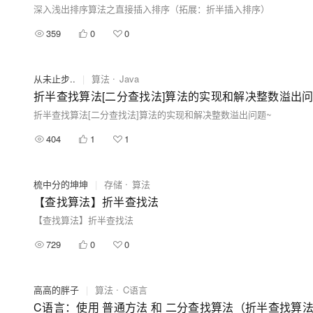
深入浅出排序算法之直接插入排序（拓展：折半插入排序）
359
0
0
从未止步..
|
算法
Java
折半查找算法[二分查找法]算法的实现和解决整数溢出问
折半查找算法[二分查找法]算法的实现和解决整数溢出问题~
404
1
1
梳中分的坤坤
|
存储
算法
【查找算法】折半查找法
【查找算法】折半查找法
729
0
0
高高的胖子
|
算法
C语言
C语言：使用 普通方法 和 二分查找算法（折半查找算法