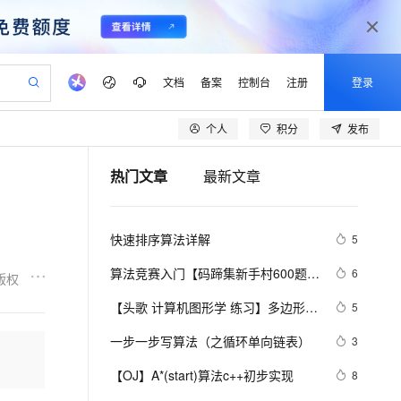
文档
备案
控制台
注册
登录
个人
积分
发布
验
作计划
器
AI 活动
专业服务
服务伙伴合作计划
开发者社区
加入我们
产品动态
服务平台百炼
阿里云 OPC 创新助力计划
热门文章
最新文章
一站式生成采购清单，支持单品或批量购买
可编辑精美 PPT 文稿
S产品伙伴计划（繁花）
峰会
CS
造的大模型服务与应用开发平台
Agency Agents：拥有专属领域专家
AI 生产力先锋
Al MaaS 服务伙伴赋能合作
域名
博文
Careers
PolarDB Agentic Database
至高可申请百万元
 轻松生成专业的 PPT
开启高性价比 AI 编程新体验
弹性可伸缩的云计算服务
先锋实践拓展 AI 生产力的边界
发布
多领域专家智能体,一键组建 AI 虚拟交付团队
Token 补贴，五大权
计划
海大会
伙伴信用分合作计划
商标
问答
社会招聘
快速排序算法详解
5
益加速 OPC 成功
帕鲁游戏服务器
SS
HappyHorse 打造一站式影视创作平台
飞天发布时刻
HOT
秒悟 Meoo CLI 支持一键部
划
备案
电子书
校园招聘
联机服务器，轻松开启游戏
视频创作，一键激活电商全链路生产力
稳定、安全、高性价比、高性能的云存储服务
所见，即是所愿
署项目至阿里云账号
可视化编排打通从文字构思到成片全链路闭环
更多支持
算法竞赛入门【码蹄集新手村600题】
6
版权
划
公司注册
镜像站
视频生成
语音识别与合成
(MT1151-1200）
 智能体与工作流应用
漫剧工坊：一站式动画创作平台
AI 实训营
Flink OSS 支持
【头歌 计算机图形学 练习】多边形填
5
合作伙伴培训与认证
划
上云迁移
站生成，高效打造优质广告素材
全接入的云上超级电脑
通过阿里云百炼高效搭建AI应用,助力高效开发
快速生产连贯的高质量长漫剧
从基础到进阶，Agent 创客手把手教你
AssumeRole 角色自定义
充v1.0 (第1关：扫描线填充算法（活
lScope
我要反馈
e-1.1-T2V
Qwen3-TTS-Flash
一步一步写算法（之循环单向链表）
3
查询合作伙伴
动边表AET法） 第2关：边缘填充法 
n Alibaba Cloud ISV 合作
代维服务
建企业门户网站
10 分钟搭建微信、支付宝小程序
百炼 Qwen3.7-Flash 系列模
畅细腻的高质量视频
离线语音合成大模型，多语言方言自适应，低延迟高稳定
第3关：区域四连通种子填充算法 第4
创新加速
【OJ】A*(start)算法c++初步实现
ope
登录合作伙伴管理后台
8
我要建议
站，无忧落地极速上线
以可视化方式快速构建移动和 PC 门户网站
国内短信简单易用，安全可靠，秒级触达，全球覆盖200+国家和地区。
高效部署网站，快速应用到小程序
型发布
关：区域扫描线种子填充算法)