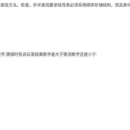
Deepseek-v4-pro
HappyHors
同享
万小智 AI 建站低至 15元/月
Qoder CN
AI 短剧/漫剧
云原生数据库 
率较高的查找方法。但是，折半查找要求线性表必须采用顺序存储结构，而且表
快递物流查询
WordPress
成为服务伙
高校合作
点，立即开启云上创新
覆盖公网/内网、递归/权威、移动APP等全场景解析服务
送.CN域名，送备案服务码
基于千问大模型等，支持代码智能生成、研发智能问答
AI助力短剧
态智能体模型
旗舰 MoE 大模型，百万上下文与顶尖推理能力
图生视频，流
Ubuntu
服务生态伙伴
云工开物
企业应用
Works
Night Plan 支持 Qwen 3.8-Max
云原生大数据计算服务 MaxCompute
AI 办公
容器服务 Kub
NEW
GLM-5.2
Wan2.7-T
Red Hat
30+ 款产品免费体验
Data Agent 驱动的一站式 Data+AI 开发治理平台
夜间 5 折，Qwen/Meoo/TokenPlan 客户专享
面向分析的企业级SaaS模式云数据仓库
AI智能应用
提供一站式管
科研合作
视觉 Coding、空间感知、多模态思考等全面升级
1M上下文，专为长程任务能力而生
ERP
堂（旗舰版）
SUSE
智能客服
CRM
防护产品
2个月
自动承接线索
建站小程序
猜数字,猜错时告诉玩家结果数字是大于猜测数字还是小于.
OA 办公系统
AI 应用构建
大模型原生
力提升
财税管理
模板建站
Qoder
大模型服务平台百炼-应用模版
HOT
NEW
面向真实软件
个人版上线、团队版降价；千问3.8-Max首发发尝鲜
丰富多元化的应用模版和解决方案
400电话
定制建站
万有无界
大模型服务平台百炼-智能体
方案
广告营销
模板小程序
的模型效果
灵活可视化地构建企业级 Agent
定制小程序
秒悟
人工智能平台 PAI
APP 开发
云端极速 AI 
新一代 AI 视频生成模型，深度适配广告营销等场景
AI Native 的算法工程平台，一站式完成建模、训练、推理服务部署
建站系统