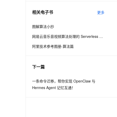
相关电子书
更多
息提取
与 AI 智能体进行实时音视频通话
从文本、图片、视频中提取结构化的属性信息
构建支持视频理解的 AI 音视频实时通话应用
图解算法小抄
t.diy 一步搞定创意建站
构建大模型应用的安全防护体系
网易云音乐音视频算法处理的 Serverless 探索之路
通过自然语言交互简化开发流程,全栈开发支持
通过阿里云安全产品对 AI 应用进行安全防护
阿里技术参考图册-算法篇
下一篇
一条命令迁移，帮你实现 OpenClaw 与
Hermes Agent 记忆互通！