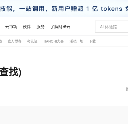
云市场
伙伴
服务
了解阿里云
践
官方博客
考认证
TIANCHI大赛
活动广场
下载
AI 特惠
数据与 API
成为产品伙伴
企业增值服务
最佳实践
价格计算器
AI 场景体
基础软件
产品伙伴合
阿里云认证
市场活动
配置报价
大模型
自助选配和估算价格
步到位
智启 AI 普惠权益
产品生态集成认证中心
企业支持计划
云上春晚
域名与网站
Qwen Audio：打造专属 AI 语音助手
千问官方 MaaS 平台，为开发者和 Agent 而生，新用户赠送 1 亿 + tokens 额度
一句话生成原生
AI Coding
阿里云Maa
2026 阿里云
云服务器 E
为企业打
数据集
Windows
大模型认证
模型
NEW
NEW
查找)
格式还原
值低价云产品抢先购
至高享 1亿+免费 tokens，加速 Al 应用落地
提供智能易用的域名与建站服务
Qwen-Audio-3.0-Realtime 端到端实时语音角色扮演
输入一句话想法,
智能编程，一键
安全可靠、
产品生态伙伴
专家技术服务
云上奥运之旅
弹性计算合作
阿里云中企出
手机三要素
宝塔 Linux
全部认证
价格优势
开源旗舰模型
即刻拥有 DeepSeek-V4-Pro
阿里云 OPC 创新助力计划
千问大模型
一键部署幻兽
AI 电商营销
对象存储 O
大模型
产品生态伙伴工作台
企业增值服务台
云栖战略参考
云存储合作计
云栖大会
身份实名认证
CentOS
训练营
推动算力普惠，释放技术红利
最高返9万
真正可用的 1M 上下文,一次完成代码全链路开发
快速构建应用程序和网站，即刻迈出上云第一步
轻松解锁专属 DeepSeek-V4-Pro
至高百万元 Token 补贴，加速一人公司成长
多元化、高性能、安全可靠的大模型服务
一键购买专属
从图文生成到
云上的中国
数据库合作计
活动全景
短信
Docker
图片和
自进化智能体
5 分钟轻松部署专属 QwenPaw
Token Plan 模型订阅计划
数字证书管理服务（原SSL证书）
高效搭建 AI
AI 广告创作
无影云电脑
企业成长
NEW
HOT
信息公告
看见新力量
云网络合作计
OCR 文字识别
JAVA
越聪明
证享300元代金券
全托管，含MySQL、PostgreSQL、SQL Server、MariaDB多引擎
Qwen3.8-Max 首发尝鲜，限时加量 10 倍，夜间低至2折
实现全站 HTTPS，呈现可信的 Web 访问
从聊天伙伴进化为能主动干活的本地数字员工
图文、视频一
随时随地安
魔搭 Mode
Kimi-K3
HappyHors
NEW
loud
服务实践
官网公告
金融模力时刻
Salesforce O
版
发票查验
全能环境
Claude Code + GStack 打造工程团队
千问办公，限时限量积分加倍
Qoder
低代码高效构
AI 建站
短信服务
型
NEW
作计划
Kimi 最新旗舰模型，长程编程与推理利器
让文字生成流
计划
创新中心
魔搭 ModelSc
健康状态
理服务
让AI从“聊天伙伴”进化为能干活的“数字员工”
安装技能 GStack，拥有专属 AI 工程团队
你的AI工作搭子，覆盖日常办公高频场景
面向真实软件的智能体编程平台
0 代码专业建
客户案例
天气预报查询
操作系统
态合作计划