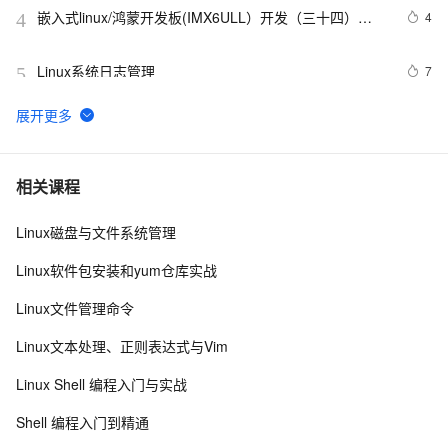
嵌入式linux/鸿蒙开发板(IMX6ULL）开发（三十四）
4
4
Linux系统对中断的处理（下）
Linux系统日志管理
7
5
VMware安装Linux第一天
650
6
linux DHCP
5
7
相关课程
Linux磁盘与文件系统管理
Linux系统命令归纳
7
8
Linux软件包安装和yum仓库实战
Damn Vulnerable Linux
9
9
Linux文件管理命令
每日一个计算机小知识：Linux
7
10
Linux文本处理、正则表达式与Vim
Linux Shell 编程入门与实战
Shell 编程入门到精通