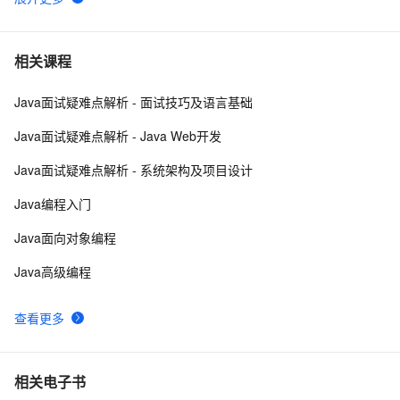
与解决方案
IDEA上运行Flink任务
5
6
最好的IDEA debug长文？看完我佛了（下）
12
7
相关课程
Java面试疑难点解析 - 面试技巧及语言基础
Mac中IntelliJ IDEA每次打开立刻“意外退出”的解决方法
10
8
Java面试疑难点解析 - Java Web开发
IDEA中Push到Gitee报：Invocation failed Server 
5
9
Java面试疑难点解析 - 系统架构及项目设计
returned invalid Response. 
java.lang.RuntimeException: Inv
NetBeans、Eclipse 和 IDEA，哪个才是最优秀的Java 
4
10
Java编程入门
IDE?
Java面向对象编程
Java高级编程
查看更多
相关电子书