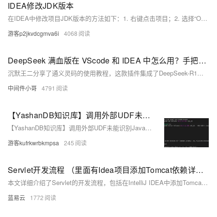
IDEA修改JDK版本
在IDEA中修改项目JDK版本的方法如下：1. 右键点击项目；2. 选择“Open Module Settings”，如图所示；3. 在弹出窗口中配置自定义的JDK路径。通过以上步骤，可轻松更改项目所使用的JDK版本，满足不同开发环境的需求。
游客p2jkvdcgmva6i
4068
DeepSeek 满血版在 VScode 和 IDEA 中怎么用？手把手教程来了
沉默王二分享了通义灵码的使用教程，这款插件集成了DeepSeek-R1和Qwen等模型，支持Java、Python、Go等多种编程语言，适用于IDEA、VSCode等开发环境。它不仅能提供智能问答、代码补全和Bug修复功能，还能通过“AI程序员”实现多文件代码修改。体验流畅，算力充足，无需担心限流问题。文章详细介绍了安装步骤及各项功能的实际操作，展示了其在提升开发效率方面的强大实力。目前，通义灵码正持续优化，未来将带来更多惊喜。
中间件小哥
4791
【YashanDB知识库】调用外部UDF未能识别Java环境配置
【YashanDB知识库】调用外部UDF未能识别Java环境配置
游客kufrkwrbkmpsa
245
Servlet开发流程 （里面有Idea项目添加Tomcat依赖详细教程）
本文详细介绍了Servlet的开发流程，包括在IntelliJ IDEA中添加Tomcat依赖的详细教程。通过上述步骤，开发者可以快速搭建并运行一个基本的Servlet应用，理解并掌握Servlet的开发流程对于Java Web开发至关重要。希望本文能够帮助开发者顺利进行Servlet开发，提高工作效率。
蓝易云
1772