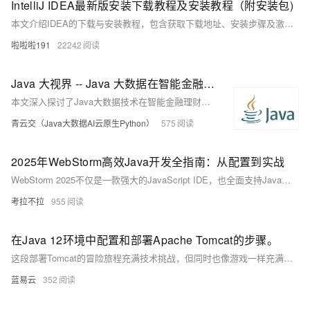
IntelliJ IDEA最新版安装下载教程及安装教程（附安装包)
本文介绍IDEA的下载与安装教程，包含获取下载地址、安装步骤及激活方法。需注意安装路径为英文目录，运行激活脚本时需管理员权限。按指引操作即可完成激活并使用。
啦啦啦191
22242
Java 大视界 -- Java 大数据在智能金融理财产品风险评估与个性化配置中的应用（195）
本文深入探讨了Java大数据技术在智能金融理财产品风险评估与个性化配置中的关键应用。通过高效的数据采集、存储与分析，Java大数据技术助力金融机构实现精准风险评估与个性化推荐，提升投资收益并降低风险。
青云交（Java大数据AI云原生Python）
575
2025年WebStorm高效Java开发全指南：从配置到实战
WebStorm 2025不仅是一款强大的JavaScript IDE，也全面支持Java开发。本文详解其AI辅助编程、Java特性增强及性能优化，并提供环境配置、高效开发技巧与实战案例，助你打造流畅的全栈开发体验。
考拉不拉
955
在Java 12环境中配置和部署Apache Tomcat的步骤。
这段部署Tomcat的冒险旅程充满技术挑战，但同时也像游戏一样充满乐趣。它需要你提前准备，仔细执行，并随时准备解决意外情况。成功后，你就可以在这匹强壮的网络野马上，带着你的Java应用，冲向Web开发的璀璨星空。
蓝易云
352