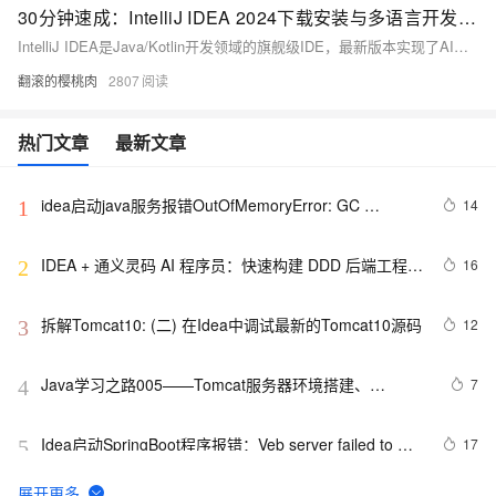
30分钟速成：IntelliJ IDEA 2024下载安装与多语言开发环境配置手册
IntelliJ IDEA是Java/Kotlin开发领域的旗舰级IDE，最新版本实现了AI全栈辅助、量子计算插件和多语言互操作三大技术突破。AI辅助提升代码生成与性能优化准确率40%，量子计算插件支持1024量子位模拟，多语言混合调试性能提升300%。系统要求包括i5以上CPU、8GB内存及Windows 7+等。安装流程涵盖获取Ultimate版、配置启动器及性能优化设置。核心功能包括AI编码助手和多语言开发环境配置。提供量子算法开发和AI代码审查实战案例，并附故障排查指南和学习资源。
翻滚的樱桃肉
2807
热门文章
最新文章
idea启动java服务报错OutOfMemoryError: GC 
14
1
overhead limit exceeded解决方法
IDEA + 通义灵码 AI 程序员：快速构建 DDD 后端工程模
16
2
板
拆解Tomcat10: (二) 在Idea中调试最新的Tomcat10源码
12
3
Java学习之路005——Tomcat服务器环境搭建、
7
4
JavaWeb项目创建以及IDEA配置Tomcat环境教程
Idea启动SpringBoot程序报错：Veb server failed to 
17
5
start. Port 8082 was already in use；端口冲突的原理