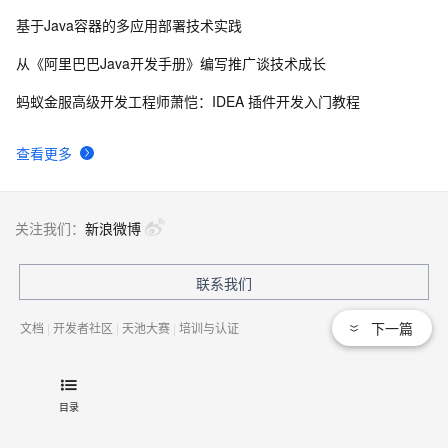
基于Java容器的多应用部署技术实践
从《阿里巴巴Java开发手册》编写推广谈技术成长
蚂蚁金服高级开发工程师萧恺：IDEA 插件开发入门教程
查看更多
关注我们：
新浪微博
联系我们
下一篇
文档
|
开发者社区
|
天池大赛
|
培训与认证
法律声明及隐私权政策
|
Cookies政策
目录
© 2009-现在 Aliyun.com 版权所有
增值电信业务经营许可证：
浙B2-20080101