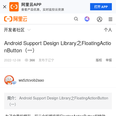
打开 APP
开发者社区
个人
Android Support Design Library之FloatingActio
nButton（一）
2022-12-08
366
发布于辽宁
版权
举报
ws5ztcvob2aao
简介：
Android Support Design Library之FloatingActionButton
（一）