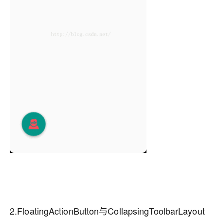
2.FloatingActionButton与CollapsingToolbarLayout