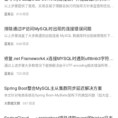
以上步骤提供了直观、实用且易于理解且执行的指导方针来监管和优化数据库服务器配置。务必记得，在做任何重要变更前备份相关配置文件，并确保理解每个参数对系统性能可能产生影响后再做出调节。
蓝易云
919
排除通过IP访问MySQL时出现的连接错误问题
以上步骤涵盖了大多数遇到远程连接 MySQL 数据库时出现故障情形下所需采取措施，在执行每个步骤后都应该重新尝试建立链接以验证是否已经解决问题，在多数情形下按照以上顺序执行将能够有效地排除并修复大多数基本链接相关故障。
蓝易云
648
修复.net Framework4.x连接MYSQL时遇到utf8mb3字符集不支持错误方案。
通过上述步骤大多数情况下能够解决由于UTF-encoding相关错误所带来影响，在实施过程当中要注意备份重要信息以防止意外发生造成无法挽回损失，并且逐一排查确认具体原因以采取针对性措施解除障碍。
蓝易云
725
Spring Boot整合MySQL主从集群同步延迟解决方案
本文针对电商系统在Spring Boot+MyBatis架构下的典型问题（如大促时订单状态延迟、库存超卖误判及用户信息更新延迟）提出解决方案。核心内容包括动态数据源路由（强制读主库）、大事务拆分优化以及延迟感知补偿机制，配合MySQL参数调优和监控集成，有效将主从延迟控制在1秒内。实际测试表明，在10万QPS场景下，订单查询延迟显著降低，超卖误判率下降98%。
大数据文摘
597
SpringCloud----->springboot项目读取mysql的binlog日志