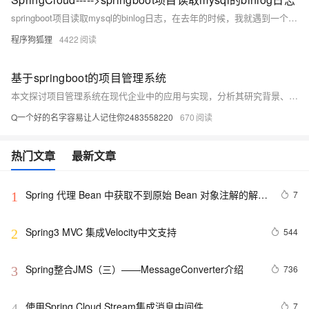
springboot项目读取mysql的binlog日志，在去年的时候，我就遇到一个需求，需要把mysql数据库中的数据的增、删、改的数据准实时做数据清洗，也就是ETL工作，同步到公司的数据仓库greenplum中（数据库数据变化的监听从而同步缓存（如Redis）数据等）。
程序狗狐狸
4422
基于springboot的项目管理系统
本文探讨项目管理系统在现代企业中的应用与实现，分析其研究背景、意义及现状，阐述基于SSM、Java、MySQL和Vue等技术构建系统的关键方法，展现其在提升管理效率、协同水平与风险管控方面的价值。
Q一个好的名字容易让人记住你2483558220
670
热门文章
最新文章
Spring 代理 Bean 中获取不到原始 Bean 对象注解的解决
7
1
方法
Spring3 MVC 集成Velocity中文支持
544
2
Spring整合JMS（三）——MessageConverter介绍
736
3
使用Spring Cloud Stream集成消息中间件
7
4