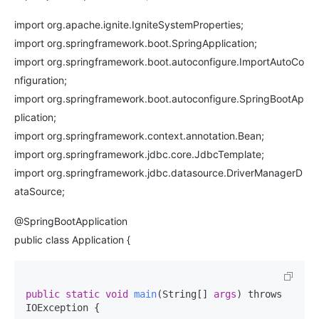
import org.apache.ignite.IgniteSystemProperties;
import org.springframework.boot.SpringApplication;
import org.springframework.boot.autoconfigure.ImportAutoCo
nfiguration;
import org.springframework.boot.autoconfigure.SpringBootAp
plication;
import org.springframework.context.annotation.Bean;
import org.springframework.jdbc.core.JdbcTemplate;
import org.springframework.jdbc.datasource.DriverManagerD
ataSource;
@SpringBootApplication
public class Application {
public
static
void
main
(
String[] 
args
) throws 
IOException
 {
