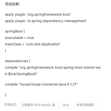
添加依赖：
apply plugin: 'org.springframework.boot'
apply plugin: 'io.spring.dependency-management'
springBoot {
executable = true
mainClass = 'com.test.Application'
}
dependencies {
compile "org.springframework.boot:spring-boot-starter-we
b:${verSpringBoot}"
compile "mysql:mysql-connector-java:5.1.21"
}
文章标签：
云数据库 RDS MySQL 版
Java
关系型数据库