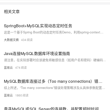
情:&nbsp;https://www.aliyun.com/product/rds/mysql&nbsp;
相关文章
SpringBoot+MySQL实现动态定时任务
这是一个基于Spring Boot的动态定时任务Demo，利用spring-context模块实现任务调度功能。服务启动时会扫描数据库中的任务表，将任务添加到调度器中，并通过固定频率运行的ScheduleUpdater任务动态更新任务状态和Cron表达式。核心功能包括任务的新增、删除与Cron调整，支持通过ScheduledFuture对象控制任务执行。项目依赖Spring Boot 2.2.10.RELEASE，使用MySQL存储任务信息，包含任务基类ITask及具体实现（如FooTask），便于用户扩展运维界面以增强灵活性。
大数据文摘
434
Java连接MySQL数据库环境设置指南
请注意，在实际部署时应该避免将敏感信息（如用户名和密码）硬编码在源码文件里面；应该使用配置文件或者环境变量等更为安全可靠地方式管理这些信息。此外，在处理大量数据时考虑使用PreparedStatement而不是Statement可以提高性能并防止SQL注入攻击；同时也要注意正确处理异常情况，并且确保所有打开过得资源都被正确关闭释放掉以防止内存泄漏等问题发生。
蓝易云
474
MySQL数据库连接过多（Too many connections）错误处理策略
综上所述，“Too many connections”错误处理策略涉及从具体参数配置到代码层面再到系统与架构设计全方位考量与改进。每项措施都需根据具体环境进行定制化调整，并且在执行任何变更前建议先行测试评估可能带来影响。
蓝易云
1860
查寻MySQL或SQL Server的连接数，并配置超时时间和最大连接量