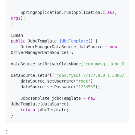
    SpringApplication.run(Application.
class
, 
args
);

}

public
 JdbcTemplate 
jdbcTemplate
()
 {

    DriverManagerDataSource dataSource = 
new
DriverManagerDataSource();

dataSource.setDriverClassName(
"com.mysql.jdbc.Drive
dataSource.setUrl(
"jdbc:mysql://127.0.0.1:3306/test
    dataSource.setUsername(
"root"
);

    dataSource.setPassword(
"123456"
);

    JdbcTemplate jdbcTemplate = 
new
JdbcTemplate(dataSource);

return
 jdbcTemplate;

}