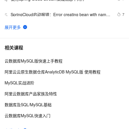
SpringCloud启动报错：Error creating bean with name 
7
5
configurationPropertiesBeans
Spring事务传播行为
631
6
Spring(十一)之AOP
656
7
相关课程
云数据库MySQL版快速上手教程
spring-boot - demo
496
8
阿里云云原生数据仓库AnalyticDB MySQL版 使用教程
Spring security
583
9
MySQL实战进阶
对ORM的支持 之 8.4 集成JPA ——跟我学spring3
7
10
阿里云数据库产品家族及特性
数据库及SQL/MySQL基础
云数据库MySQL快速入门