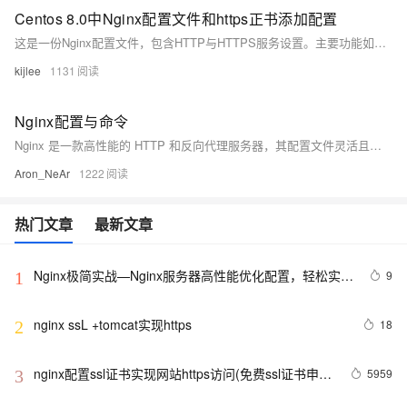
Centos 8.0中Nginx配置文件和https正书添加配置
这是一份Nginx配置文件，包含HTTP与HTTPS服务设置。主要功能如下：1) 将HTTP（80端口）请求重定向至HTTPS（443端口），增强安全性；2) 配置SSL证书，支持TLSv1.1至TLSv1.3协议；3) 使用uWSGI与后端应用通信（如Django）；4) 静态文件托管路径设为`/root/code/static/`；5) 定制错误页面（404、50x）。适用于Web应用部署场景。
kijlee
1131
Nginx配置与命令
Nginx 是一款高性能的 HTTP 和反向代理服务器，其配置文件灵活且功能强大。本文介绍了 Nginx 配置的基础结构和常用指令，包括全局块、Events 块、HTTP 块及 Server 块的配置方法，以及静态资源服务、反向代理、负载均衡、HTTPS 和 URL 重写等功能实现。此外，还提供了常用的 Nginx 命令操作，如启动、停止、重载配置和日志管理等，帮助用户高效管理和优化服务器性能。
Aron_NeAr
1222
热门文章
最新文章
Nginx极简实战—Nginx服务器高性能优化配置，轻松实现
9
1
10万并发访问量
nginx ssL +tomcat实现https
18
2
nginx配置ssl证书实现网站https访问(免费ssl证书申
5959
3
请)