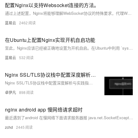
配置Nginx以支持Websocket连接的方法。
通过上述配置，Nginx将能够理解WebSocket协议的特殊要求，代理Websocket流量到合适的后端服务器。注意，Websocket并不是HTTP，尽管它最初是通过HTTP请求启动的连接升级，因此保证Nginx了解并能够妥善处理这种升级流程是关键。
蓝易云
2462
在Ubuntu上配置Nginx实现开机自启功能
至此，Nginx应该已经被正确地设置为开机自启。在Ubuntu中利用 `systemd`对服务进行管理是一种高效的方式，为系统管理员提供了强大的服务管理能力，包括但不限于启动、停止、重启服务，以及配置服务的开机自启动。通过这些简洁的命令，即使是对Linux不太熟悉的用户也能轻松地进行配置。
蓝易云
532
Nginx SSL/TLS协议栈中配置深度解析与实践指南-优雅草卓伊凡
Nginx SSL/TLS协议栈中配置深度解析与实践指南-优雅草卓伊凡
卓伊凡
898
nginx android app 慢网络请求超时
最近遇到了android 在慢网络下面请求服务器报 java.net.SocketException: recvfrom failed: ECONNRESET (Connection reset by peer) java.
zchd
2445