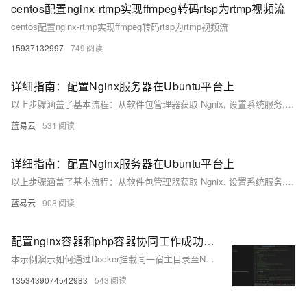
centos配置nginx-rtmp实现ffmpeg转码rtsp为rtmp视频流
centos配置nginx-rtmp实现ffmpeg转码rtsp为rtmp视频流
15937132997
749
详细指南：配置Nginx服务器在Ubuntu平台上
以上步骤涵盖了基本流程：从软件包管理器获取 Ngnix, 设置系统服务, 调整UFW规则, 创建并激活服务器块(也称作虚拟主机), 并进行了初步优化与加固措施。这些操作都是建立在命令行界面上，并假设用户具有必要权限(通常是root用户)来执行这些命令。每个操作都有其特定原因：例如，设置开机启动确保了即使重启后也能自动运行 Ngnix；而编辑server block则定义了如何处理进入特定域名请求等等。
蓝易云
531
详细指南：配置Nginx服务器在Ubuntu平台上
以上步骤涵盖了基本流程：从软件包管理器获取 Ngnix, 设置系统服务, 调整UFW规则, 创建并激活服务器块(也称作虚拟主机), 并进行了初步优化与加固措施。这些操作都是建立在命令行界面上，并假设用户具有必要权限(通常是root用户)来执行这些命令。每个操作都有其特定原因：例如，设置开机启动确保了即使重启后也能自动运行 Ngnix；而编辑server block则定义了如何处理进入特定域名请求等等。
蓝易云
908
配置nginx容器和php容器协同工作成功，使用ip加端口的方式进行通信
本示例演示如何通过Docker挂载同一宿主目录至Nginx与PHP容器，实现PHP项目运行环境配置。需注意PHP容器中监听地址修改为0.0.0.0:9000，并调整Nginx配置中fastcgi_pass指向正确的IP与端口。同时确保Nginx容器中/var/www/html权限正确，以避免访问问题。
1353439074542983
543