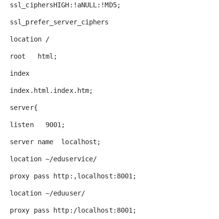
ssl_ciphersHIGH:!aNULL:!MD5;
ssl_prefer_server_ciphers
location /
root html;
index
index.html.index.htm;
server{
listen 9001;
server name localhost;
location ~/eduservice/
proxy pass http:,localhost:8001;
location ~/eduuser/
proxy pass http:/localhost:8001;