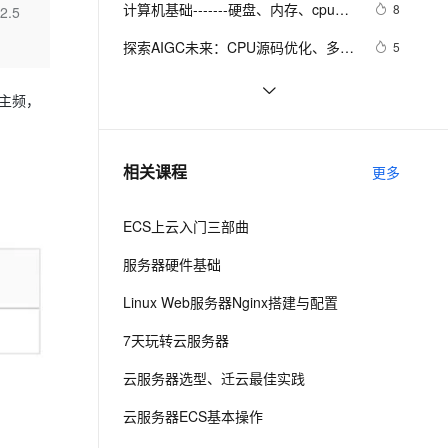
安全
计算机基础-------硬盘、内存、cpu的
我要投诉
e-1.1-I2V
Cosyvoice-V3-Flash
8
2.5
PolarDB
上云场景组合购
伴
Qoder CN V1.7.0 发布
理解
漫剧创作，剧本、分镜、视频高效生成
100%兼容MySQL、PostgreSQL，兼容Oracle，支持集中和分布式
覆盖90%+业务场景，专享组合折扣价
畅自然，细节丰富
高表现力语音合成大模型，语音克隆听感自然
VPN
探索AIGC未来：CPU源码优化、多
5
GPU编程与中国算力瓶颈与发展
ernetes 版 ACK
云聚AI 严选权益
云安全中心 AI BAS 智能自动
SSL 证书
cpu分析利器 — async-profiler
4
2V
Fun-ASR
，一键激活高效办公新体验
理容器应用的 K8s 服务
精选AI产品，从模型到应用全链提效
化模拟渗透攻击产品发布
Hz主频，
文戏情感细腻自然，动作戏激烈拳拳到肉，实现更强表演能力
支持中英文自由切换，具备更强的噪声鲁棒性
堡垒机
解决(ARM64-ARMV8)嵌入式Linux系
5
AI 用量加速计划
DataWorks ChatBI 会话支持
统下X264编码提示：libx264 ：use 
防火墙
、识别商机，让客服更高效、服务更出色。
linux下查看cpu、内存和硬盘大小
新老同享，达量后返
上传临时文件分析
617
相关课程
cpu capability none！
更多
主机安全
应用
ECS上云入门三部曲
千问办公
NEW
AI 应用及服务市场
的智能体编程平台
一站式AI生产力平台
服务器硬件基础
AI 应用
伶鹊
Linux Web服务器Nginx搭建与配置
企业级人与Agent协作平台，接入和调度多个数字员工
智能客服平台，对话机器人、对话分析、智能外呼
大模型
7天玩转云服务器
大模型服务平台百炼 - 全妙
自然语言处理
云服务器选型、迁云最佳实践
应用创作平台
多模态内容创作工具，已接入 DeepSeek
数据标注
云服务器ECS基本操作
机器学习