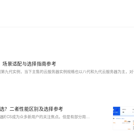
，场景适配与选择指南参考
么选？二者性能区别及选择参考
在阿里云当下的活动中，38元/年的轻量应用服务器与99元/年的云服务器ECS成为众多新用户的关注焦点。但是有部分用户并不是很清楚二者之间的区别，因此就不知道应该如何选择。接下来，笔者将为您详细剖析ECS云服务器与轻量应用服务器的差异，以供您参考和选择。