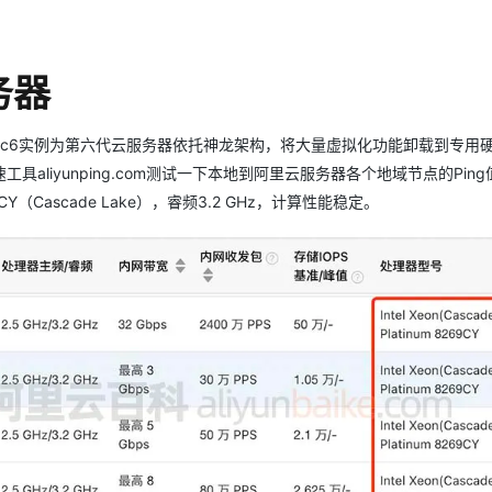
AI 应用
10分钟微调：让0.6B模型媲美235B模
多模态数据信
服务器
型
依托云原生高可用架构,实现Dify私有化部署
用1%尺寸在特定领域达到大模型90%以上效果
一个 AI 助手
超强辅助，Bol
16G配置，c6实例为第六代云服务器依托神龙架构，将大量虚拟化功能卸载到专用
即刻拥有 DeepSeek-R1 满血版
在企业官网、通讯软件中为客户提供 AI 客服
liyunping.com测试一下本地到阿里云服务器各个地域节点的Ping
多种方案随心选，轻松解锁专属 DeepSeek
8269CY（Cascade Lake），睿频3.2 GHz，计算性能稳定。