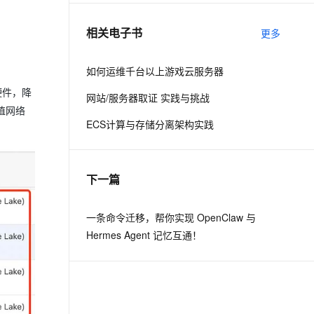
相关电子书
更多
息提取
与 AI 智能体进行实时音视频通话
从文本、图片、视频中提取结构化的属性信息
构建支持视频理解的 AI 音视频实时通话应用
如何运维千台以上游戏云服务器
t.diy 一步搞定创意建站
构建大模型应用的安全防护体系
硬件，降
网站/服务器取证 实践与挑战
通过自然语言交互简化开发流程,全栈开发支持
通过阿里云安全产品对 AI 应用进行安全防护
值网络
ECS计算与存储分离架构实践
下一篇
一条命令迁移，帮你实现 OpenClaw 与
Hermes Agent 记忆互通！