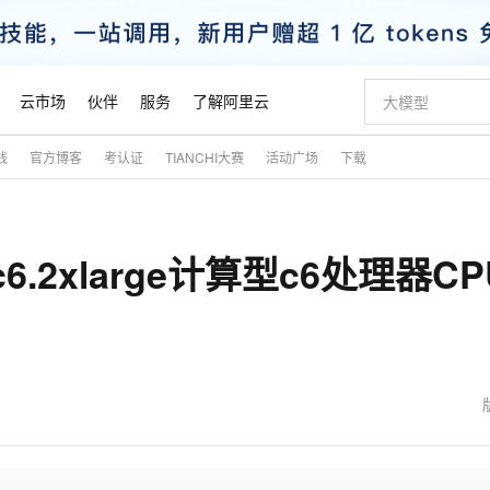
云市场
伙伴
服务
了解阿里云
践
官方博客
考认证
TIANCHI大赛
活动广场
下载
AI 特惠
数据与 API
成为产品伙伴
企业增值服务
最佳实践
价格计算器
AI 场景体
基础软件
产品伙伴合
阿里云认证
市场活动
配置报价
大模型
自助选配和估算价格
步到位
智启 AI 普惠权益
产品生态集成认证中心
企业支持计划
云上春晚
域名与网站
Qwen Audio：打造专属 AI 语音助手
千问官方 MaaS 平台，为开发者和 Agent 而生，新用户赠送 1 亿 + tokens 额度
一句话生成原生
AI Coding
阿里云Maa
2026 阿里云
云服务器 E
为企业打
数据集
Windows
大模型认证
模型
NEW
NEW
6.2xlarge计算型c6处理器CP
格式还原
值低价云产品抢先购
至高享 1亿+免费 tokens，加速 Al 应用落地
提供智能易用的域名与建站服务
Qwen-Audio-3.0-Realtime 端到端实时语音角色扮演
输入一句话想法,
智能编程，一键
安全可靠、
产品生态伙伴
专家技术服务
云上奥运之旅
弹性计算合作
阿里云中企出
手机三要素
宝塔 Linux
全部认证
价格优势
开源旗舰模型
即刻拥有 DeepSeek-V4-Pro
阿里云 OPC 创新助力计划
千问大模型
一键部署幻兽
AI 电商营销
对象存储 O
大模型
产品生态伙伴工作台
企业增值服务台
云栖战略参考
云存储合作计
云栖大会
身份实名认证
CentOS
训练营
推动算力普惠，释放技术红利
最高返9万
真正可用的 1M 上下文,一次完成代码全链路开发
快速构建应用程序和网站，即刻迈出上云第一步
轻松解锁专属 DeepSeek-V4-Pro
至高百万元 Token 补贴，加速一人公司成长
多元化、高性能、安全可靠的大模型服务
一键购买专属
从图文生成到
云上的中国
数据库合作计
活动全景
短信
Docker
图片和
自进化智能体
5 分钟轻松部署专属 QwenPaw
Token Plan 模型订阅计划
数字证书管理服务（原SSL证书）
高效搭建 AI
AI 广告创作
无影云电脑
企业成长
NEW
HOT
信息公告
看见新力量
云网络合作计
OCR 文字识别
JAVA
越聪明
证享300元代金券
全托管，含MySQL、PostgreSQL、SQL Server、MariaDB多引擎
Qwen3.8-Max 首发尝鲜，限时加量 10 倍，夜间低至2折
实现全站HTTPS，呈现可信的WEB访问
从聊天伙伴进化为能主动干活的本地数字员工
图文、视频一
随时随地安
魔搭 Mode
Kimi-K3
HappyHors
NEW
loud
服务实践
官网公告
金融模力时刻
Salesforce O
版
发票查验
全能环境
Claude Code + GStack 打造工程团队
千问办公，限时限量积分加倍
Qoder
低代码高效构
AI 建站
短信服务
型
NEW
作计划
Kimi 最新旗舰模型，长程编程与推理利器
让文字生成流
计划
创新中心
魔搭 ModelSc
健康状态
理服务
让AI从“聊天伙伴”进化为能干活的“数字员工”
安装技能 GStack，拥有专属 AI 工程团队
你的AI工作搭子，覆盖日常办公高频场景
面向真实软件的智能体编程平台
0 代码专业建
客户案例
天气预报查询
操作系统
态合作计划