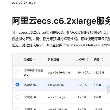
大模型解决方案
ecs.c6.2xlarge
迁移与运维管理
快速部署 Dify，高效搭建 
阿里云ecs.c6.2xlarge
专有云
10 分钟在聊天系统中增加
阿里云ecs.c6.2xlarge实例是ECS计算型c6实例的8核
低虚拟化开销，提供稳定可预期的超高性能。可以使用阿里云测速工具a
延迟。处理器采用2.5 GHz主频的Intel ® Xeon ® Platinum 