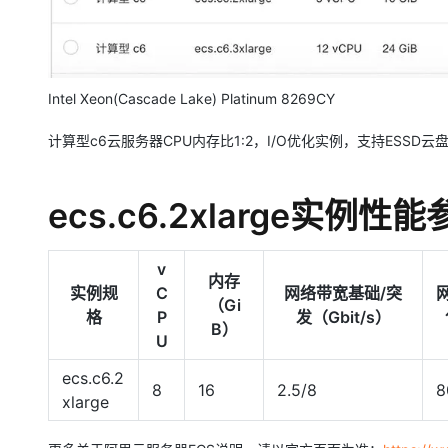
Intel Xeon(Cascade Lake) Platinum 8269CY
计算型c6云服务器CPU内存比1:2，I/O优化实例，支持ESSD
ecs.c6.2xlarge实例性
v
内存
实例规
C
网络带宽基础/突
（Gi
格
P
发（Gbit/s）
B）
U
ecs.c6.2
8
16
2.5/8
8
xlarge