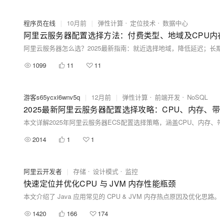
程序员在线
|
10月前
|
弹性计算
定位技术
数据中心
阿里云服务器配置选择方法：付费类型、地域及CPU内
1099
11
11
游客s65ycxi6wnv5q
|
12月前
|
弹性计算
前端开发
NoSQL
2025最新阿里云服务器配置选择攻略：CPU、内存、
本文详解2025年阿里云服务器ECS配置选择策略，涵盖CPU、内
2014
1
1
阿里云开发者
|
存储
设计模式
监控
快速定位并优化CPU 与 JVM 内存性能瓶颈
本文介绍了 Java 应用常见的 CPU & JVM 内存热点原因及优化思路
1420
166
174