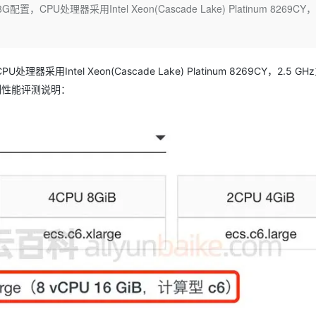
Deepseek-v4-pro
HappyHors
，CPU处理器采用Intel Xeon(Cascade Lake) Platinum 8269CY，
同享
万小智 AI 建站低至 15元/月
Qoder CN
AI 短剧/漫剧
云原生数据库 
快递物流查询
WordPress
成为服务伙
高校合作
点，立即开启云上创新
覆盖公网/内网、递归/权威、移动APP等全场景解析服务
送.CN域名，送备案服务码
基于千问大模型等，支持代码智能生成、研发智能问答
AI助力短剧
态智能体模型
旗舰 MoE 大模型，百万上下文与顶尖推理能力
图生视频，流
Ubuntu
服务生态伙伴
云工开物
企业应用
Works
Night Plan 支持 Qwen 3.8-Max
云原生大数据计算服务 MaxCompute
AI 办公
容器服务 Kub
NEW
GLM-5.2
Wan2.7-T
Red Hat
30+ 款产品免费体验
Data Agent 驱动的一站式 Data+AI 开发治理平台
夜间 5 折，Qwen/Meoo/TokenPlan 客户专享
面向分析的企业级SaaS模式云数据仓库
AI智能应用
提供一站式管
器采用Intel Xeon(Cascade Lake) Platinum 8269CY，2.5 G
科研合作
视觉 Coding、空间感知、多模态思考等全面升级
1M上下文，专为长程任务能力而生
ERP
堂（旗舰版）
SUSE
e实例性能评测说明：
智能客服
CRM
防护产品
2个月
自动承接线索
建站小程序
OA 办公系统
AI 应用构建
大模型原生
力提升
财税管理
模板建站
Qoder
大模型服务平台百炼-应用模版
HOT
NEW
面向真实软件
个人版上线、团队版降价；千问3.8-Max首发发尝鲜
丰富多元化的应用模版和解决方案
400电话
定制建站
万有无界
大模型服务平台百炼-智能体
方案
广告营销
模板小程序
的模型效果
灵活可视化地构建企业级 Agent
定制小程序
秒悟
人工智能平台 PAI
APP 开发
云端极速 AI 
新一代 AI 视频生成模型，深度适配广告营销等场景
AI Native 的算法工程平台，一站式完成建模、训练、推理服务部署
建站系统