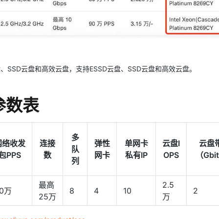
云盘、SSD云盘和高效云盘，支持ESSD云盘、SSD云盘和高效云盘。
能参数表
多
网络收发
连接
弹性
单网卡
云盘I
云盘
队
包PPS
数
网卡
私有IP
OPS
（Gbi
列
最高
2.5
0万
8
4
10
2
25万
万