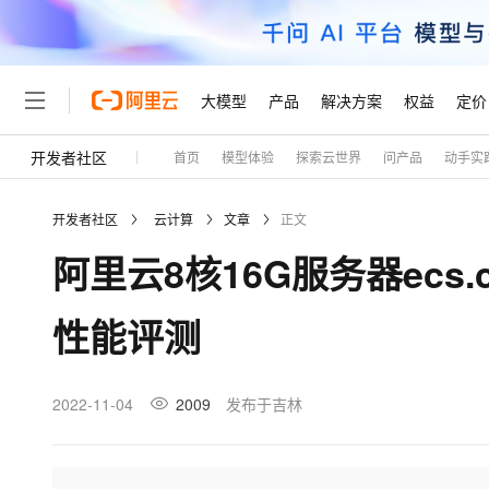
大模型
产品
解决方案
权益
定价
开发者社区
首页
模型体验
探索云世界
问产品
动手实
大模型
产品
解决方案
权益
定价
云市场
伙伴
服务
了解阿里云
精选产品
精选解决方案
普惠上云
产品定价
精选商城
成为销售伙伴
售前咨询
为什么选择阿里云
千问AI平台
开发者社区
云计算
文章
正文
了解云产品的定价详情
大模型服务平台百炼
睿译宝，AI翻译排版一
普惠上云 官方力荐
分销伙伴
在线服务
网站建设
什么是云计算
大
阿里云8核16G服务器ecs.c
大模型服务与应用平台
上传文档即自动完成翻译和
云服务器38元/年起，超
咨询伙伴
多端小程序
技术领先
云上成本管理
售后服务
轻量应用服务器
GLM-5.2：长任务时代
官方推荐返现计划
大模型
精选产品
精选解决方案
Salesforce 国际版订阅
稳定可靠
性能评测
管理和优化成本
推荐新用户得奖励，单订单
销售伙伴合作计划
自助服务
友盟天域
安全合规
人工智能与机器学习
AI
文本生成
云数据库 RDS
Hermes Agent，打造
云工开物
无影生态合作计划
在线服务
观测云
分析师报告
自主进化，持久记忆，越用
高校专属算力普惠，学生认
计算
互联网应用开发
2022-11-04
2009
发布于吉林
Qwen3.8-Max
HOT
Salesforce On Alibaba C
工单服务
Tuya 物联网平台阿里云
研究报告与白皮书
人工智能平台 PAI
快速拥有专属 OpenClaw
大模
Consulting Partner 合
大数据
容器
智能体时代全能旗舰模型
免费试用
短信专区
一站式AI开发、训练和推
蓝凌 OA
AI 大模型销售与服务生
现代化应用