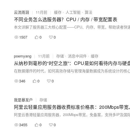
云流雨洄
|
11月前
|
缓存
人工智能
算法
不同业务怎么选服务器？CPU / 内存 / 带宽配置表
1507
0
0
poemyang
|
11月前
|
存储
消息中间件
缓存
从纳秒到毫秒的“时空之旅”：CPU是如何看待内存与硬
346
0
0
我是暴发户
|
存储
阿里云轻量应用服务器收费标准价格表：200Mbps带
阿里云香港轻量应用服务器，200Mbps带宽，免备案，支持多IP及
3455
0
0