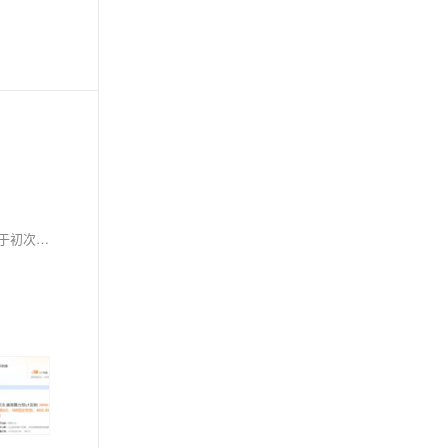
目前阿里云服务器的实例规格经过多次升级之后，最新一代已经升级到第九代实例，当下主售的云服务器实例规格也以八代和九代云服务器为主，对于初次接触阿里云服务器实例规格的用户来说，可能并不是很清楚阿里云服务器五代、六代、七代、八代、九代实例有哪些，他们之间有何区别，下面小编为大家介绍下阿里云五代到九代云服务器实例规格分别有哪些以及每一代云服务器在性能方面具体有哪些提升，以供大家参考和了解。