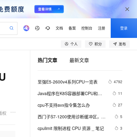
文档
备案
控制台
注册
登录
个人
积分
发布
验
作计划
器
AI 活动
专业服务
服务伙伴合作计划
开发者社区
加入我们
产品动态
服务平台百炼
阿里云 OPC 创新助力计划
热门文章
最新文章
一站式生成采购清单，支持单品或批量购买
可编辑精美 PPT 文稿
S产品伙伴计划（繁花）
峰会
CS
造的大模型服务与应用开发平台
Agency Agents：拥有专属领域专家
AI 生产力先锋
Al MaaS 服务伙伴赋能合作
域名
博文
Careers
PolarDB Agentic Database
至高可申请百万元
U
 轻松生成专业的 PPT
开启高性价比 AI 编程新体验
弹性可伸缩的云计算服务
先锋实践拓展 AI 生产力的边界
发布
多领域专家智能体,一键组建 AI 虚拟交付团队
Token 补贴，五大权
计划
海大会
伙伴信用分合作计划
商标
问答
社会招聘
至强E5-2600v4系列CPU一览表
4792
益加速 OPC 成功
帕鲁游戏服务器
SS
HappyHorse 打造一站式影视创作平台
飞天发布时刻
HOT
秒悟 Meoo CLI 支持一键部
划
备案
电子书
校园招聘
联机服务器，轻松开启游戏
视频创作，一键激活电商全链路生产力
稳定、安全、高性价比、高性能的云存储服务
所见，即是所愿
署项目至阿里云账号
可视化编排打通从文字构思到成片全链路闭环
更多支持
Java程序在K8S容器部署CPU和
11
划
公司注册
镜像站
视频生成
语音识别与合成
Memory资源限制相关设置
 智能体与工作流应用
漫剧工坊：一站式动画创作平台
AI 实训营
Flink OSS 支持
cpu不支持avx指令集怎么办
27
合作伙伴培训与认证
划
上云迁移
站生成，高效打造优质广告素材
全接入的云上超级电脑
通过阿里云百炼高效搭建AI应用,助力高效开发
快速生产连贯的高质量长漫剧
从基础到进阶，Agent 创客手把手教你
AssumeRole 角色自定义
版权
lScope
我要反馈
e-1.1-T2V
Qwen3-TTS-Flash
西门子S7-1200使用诊断缓冲区，查
5
查询合作伙伴
n Alibaba Cloud ISV 合作
代维服务
建企业门户网站
10 分钟搭建微信、支付宝小程序
百炼 Qwen3.7-Flash 系列模
看CPU停机原因
畅细腻的高质量视频
离线语音合成大模型，多语言方言自适应，低延迟高稳定
创新加速
cpulimit 限制进程 CPU 资源 _ 笔记
ope
登录合作伙伴管理后台
3
我要建议
站，无忧落地极速上线
以可视化方式快速构建移动和 PC 门户网站
国内短信简单易用，安全可靠，秒级触达，全球覆盖200+国家和地区。
高效部署网站，快速应用到小程序
型发布