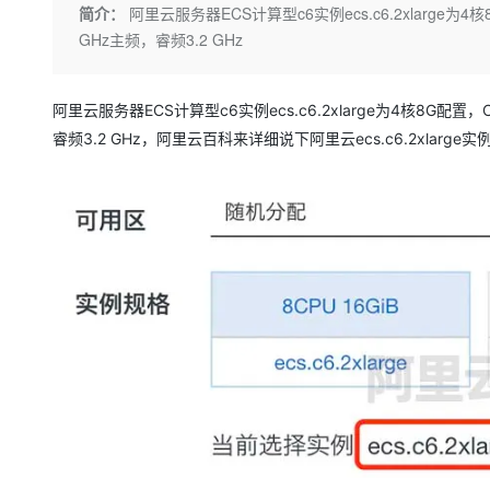
存储
天池大赛
Qwen3.7-Plus
简介：
阿里云服务器ECS计算型c6实例ecs.c6.2xlarge为4核8G配置
云解析DNS
解决方案免费试用 新老
电子合同
GHz主频，睿频3.2 GHz
最高领取价值200元试用
能看、能想、能动手的多模
安全
网络与CDN
AI 算法大赛
畅捷通
大数据开发治理平台 Data
AI 产品 免费试用
网络
安全
云开发大赛
Qwen3-VL-Plus
Tableau 订阅
1亿+ 大模型 tokens 和 
阿里云服务器ECS计算型c6实例ecs.c6.2xlarge为4核8G配置，CPU处理
可观测
入门学习赛
中间件
AI空中课堂在线直播课
睿频3.2 GHz，阿里云百科来详细说下阿里云ecs.c6.2xlarg
云防火墙
140+云产品 免费试用
上云与迁云
云原生的云上边界网络安全
产品新客免费试用，最长1
数据库
生态解决方案
大模型服务
企业出海
大模型ACA认证体验
大数据计算
助力企业全员 AI 认知与能
行业生态解决方案
千问AI平台-Token Plan
政企业务
媒体服务
开发者生态解决方案
企业服务与云通信
千问AI平台-模型体验
AI 开发和 AI 应用解决
在线体验全尺寸、多种模态
域名与网站
Happy 系列大模型
终端用户计算
Serverless
开发工具