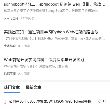
springboot学习二：springboot 初创建 web 项目、修改banner、热部署插件、切换运行环境、springboot参数配置，打包项目并测试成功
这篇文章介绍了如何快速创建Spring Boot项目，包括项目的初始化、结构、打包部署、修改启动Banner、热部署、环境切换和参数配置等基础操作。
java冯坚持
2470
实践出真知：通过项目学习Python Web框架的路由与中间件设计
【7月更文挑战第19天】探索Python Web开发，掌握Flask或Django的关键在于理解路由和中间件。路由连接URL与功能，如Flask中@app.route()定义请求响应路径。中间件在请求处理前后执行，提供扩展功能，如日志、认证。通过实践项目，不仅学习理论，还能提升构建高效Web应用的能力。示例代码展示路由定义及模拟中间件行为，强调动手实践的重要性。
土木林森
382
Web前端开发学习资料：深度探索与开发实践
Web前端开发学习资料：深度探索与开发实践
你都不懂
239
热门文章
最新文章
如何在SpringBoot中集成JWT(JSON Web Token)鉴权
11
1