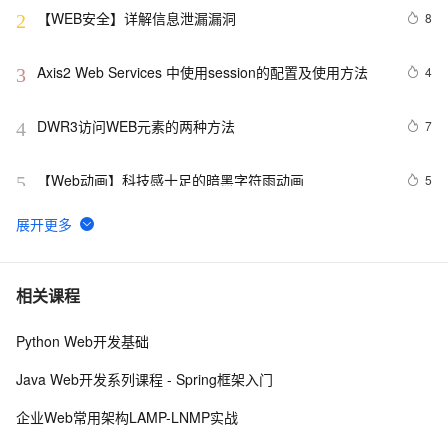
【WEB安全】详解信息泄漏漏洞
8
2
Axis2 Web Services 中使用session的配置及使用方法
4
3
DWR3访问WEB元素的两种方法
7
4
【Web动画】科技感十足的暗黑字符雨动画 
5
5
Web性能优化工具WebPageTest（三）——本地部署
7
6
（Windows 7版本）
高性能web建站规则（CDN）
4
7
相关课程
Python Web开发基础
Python：使用PyJWT实现JSON Web Tokens加密解密
2
8
Java Web开发系列课程 - Spring框架入门
而桌面app向来是web前端开发开发人员下意识的避开方
2
9
企业Web常用架构LAMP-LNMP实战