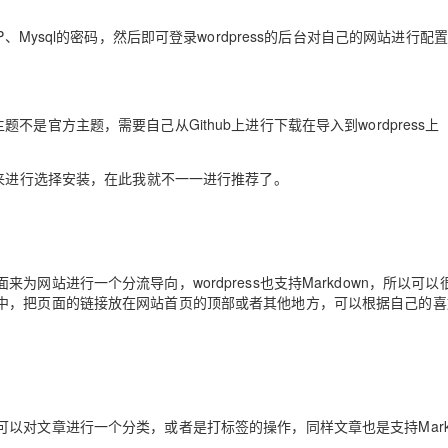
P、Mysql的密码，然后即可登录wordpress的后台对自己的网站进行配置
AI 应用
10分钟微调：让0.6B模型媲美235B模
多模态数据信
型
依托云原生高可用架构,实现Dify私有化部署
用1%尺寸在特定领域达到大模型90%以上效果
一个 AI 助手
超强辅助，Bol
不是官方主题，需要自己从Github上进行下载在导入到wordpress上
即刻拥有 DeepSeek-R1 满血版
在企业官网、通讯软件中为客户提供 AI 客服
多种方案随心选，轻松解锁专属 DeepSeek
喜好来进行选择安装，在此我就不一一进行推荐了。
网站进行一个分流导向，wordpress也支持Markdown，所以可以
中，把页面的链接放在网站首页的顶部或者其他地方，可以根据自己的喜
以对文章进行一个分类，或者是打标签的操作，同样文章也是支持Markd