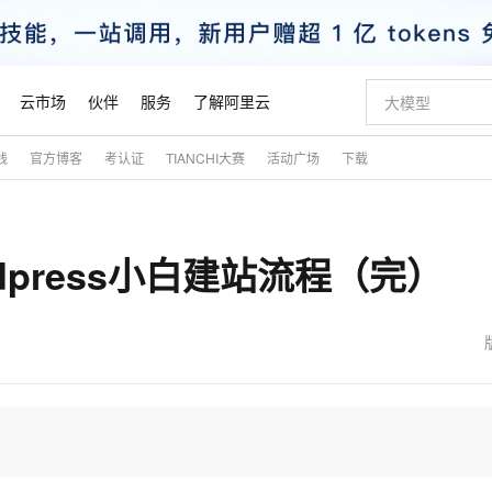
云市场
伙伴
服务
了解阿里云
践
官方博客
考认证
TIANCHI大赛
活动广场
下载
AI 特惠
数据与 API
成为产品伙伴
企业增值服务
最佳实践
价格计算器
AI 场景体
基础软件
产品伙伴合
阿里云认证
市场活动
配置报价
大模型
自助选配和估算价格
新方式
睿译宝，AI翻译排版一步到位
智启 AI 普惠权益
产品生态集成认证中心
企业支持计划
云上春晚
域名与网站
千问官方 MaaS 平台，为开发者和 Agent 而生，新用户赠送 1 亿 + tokens 额度
Qwen Aud
AI Coding
阿里云Maa
2026 阿里云
云服务器 E
为企业打
数据集
Windows
大模型认证
模型
NEW
NEW
dpress小白建站流程（完）
交付可用成果
值低价云产品抢先购
上传文档即自动完成翻译和格式还原
至高享 1亿+免费 tokens，加速 Al 应用落地
提供智能易用的域名与建站服务
智能编程，一键
安全可靠、
产品生态伙伴
专家技术服务
云上奥运之旅
弹性计算合作
阿里云中企出
手机三要素
宝塔 Linux
全部认证
价格优势
有专属领域专家
GLM-5.2：长任务时代开源旗舰模型
阿里云 OPC 创新助力计划
千问大模型
即刻拥有 DeepS
AI 电商营销
对象存储 O
大模型
产品生态伙伴工作台
企业增值服务台
云栖战略参考
云存储合作计
云栖大会
身份实名认证
CentOS
训练营
推动算力普惠，释放技术红利
最高返9万
多领域专家智能体,一键组建 AI 虚拟交付团队
快速构建应用程序和网站，即刻迈出上云第一步
至高百万元 Token 补贴，加速一人公司成长
多元化、高性能、安全可靠的大模型服务
真正可用的 1M 上下文,一次完成代码全链路开发
轻松解锁专属 Dee
从图文生成到
云上的中国
数据库合作计
活动全景
短信
Docker
图片和
站式影视创作平台
Hermes Agent，打造自进化智能体
Token Plan 模型订阅计划
数字证书管理服务（原SSL证书）
5 分钟轻松部署
AI 广告创作
无影云电脑
企业成长
NEW
信息公告
看见新力量
云网络合作计
OCR 文字识别
JAVA
证享300元代金券
可视化编排打通从文字构思到成片全链路闭环
全托管，含MySQL、PostgreSQL、SQL Server、MariaDB多引擎
自主进化，持久记忆，越用越聪明
Qwen3.8-Max 首发尝鲜，限时加量 10 倍，夜间低至2折
实现全站HTTPS，呈现可信的WEB访问
图文、视频一
随时随地安
魔搭 Mode
Kimi-K3
HappyHors
NEW
loud
服务实践
官网公告
金融模力时刻
Salesforce O
版
发票查验
全能环境
Claude Code + GStack 打造工程团队
千问办公，限时限量积分加倍
Qoder
低代码高效构
AI 建站
短信服务
型
NEW
作计划
Kimi 最新旗舰模型，长程编程与推理利器
让文字生成流
计划
创新中心
魔搭 ModelSc
健康状态
理服务
让AI从“聊天伙伴”进化为能干活的“数字员工”
安装技能 GStack，拥有专属 AI 工程团队
你的AI工作搭子，覆盖日常办公高频场景
面向真实软件的智能体编程平台
0 代码专业建
客户案例
天气预报查询
操作系统
态合作计划