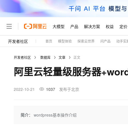
大模型
产品
解决方案
权益
定价
开发者社区
首页
模型体验
探索云世界
问产品
动手实
大模型
产品
解决方案
权益
定价
云市场
伙伴
服务
了解阿里云
精选产品
精选解决方案
普惠上云
产品定价
精选商城
成为销售伙伴
售前咨询
为什么选择阿里云
千问AI平台
开发者社区
数据库
文章
正文
了解云产品的定价详情
大模型服务平台百炼
千问办公，解锁你的工作
普惠上云 官方力荐
分销伙伴
在线服务
网站建设
什么是云计算
大
阿里云轻量级服务器+wor
大模型服务与应用平台
企业级Agent产品，直接
云服务器38元/年起，超
咨询伙伴
多端小程序
技术领先
云上成本管理
售后服务
轻量应用服务器
Agency Agents：拥
官方推荐返现计划
大模型
精选产品
精选解决方案
Salesforce 国际版订阅
稳定可靠
管理和优化成本
推荐新用户得奖励，单订单
销售伙伴合作计划
2022-10-21
1037
发布于北京
自助服务
友盟天域
安全合规
人工智能与机器学习
AI
文本生成
云数据库 RDS
HappyHorse 打造一
云工开物
无影生态合作计划
在线服务
观测云
分析师报告
高校专属算力普惠，学生认
计算
互联网应用开发
Qwen3.8-Max
HOT
Salesforce On Alibaba C
工单服务
Tuya 物联网平台阿里云
研究报告与白皮书
人工智能平台 PAI
快速拥有专属 OpenClaw
简介：
wordpress基本操作介绍
大模
Consulting Partner 合
大数据
容器
智能体时代全能旗舰模型
免费试用
短信专区
一站式AI开发、训练和推
蓝凌 OA
AI 大模型销售与服务生
现代化应用