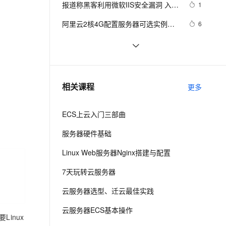
安全
报道称黑客利用微软IIS安全漏洞 入侵
我要投诉
e-1.1-I2V
Cosyvoice-V3-Flash
1
PolarDB
上云场景组合购
Milvus 弹性伸缩功能新增节
伴
大学服务器
漫剧创作，剧本、分镜、视频高效生成
100%兼容MySQL、PostgreSQL，兼容Oracle，支持集中和分布式
覆盖90%+业务场景，专享组合折扣价
点支持范围
畅自然，细节丰富
高表现力语音合成大模型，语音克隆听感自然
VPN
阿里云2核4G配置服务器可选实例及
6
收费价格参考
ernetes 版 ACK
云聚AI 严选权益
AI 原生数据库服务发布
SSL 证书
卖爆了！阿里云99元服务器新老用户
10
2V
Fun-ASR
，一键激活高效办公新体验
理容器应用的 K8s 服务
精选AI产品，从模型到应用全链提效
Agent 数据网关
同享，续费不涨价！
文戏情感细腻自然，动作戏激烈拳拳到肉，实现更强表演能力
支持中英文自由切换，具备更强的噪声鲁棒性
堡垒机
 使用阿里云服务器ESC部署Flask项
5
AI 用量加速计划
云原生数据库 PolarDB
目，完成个人开发WebGIS系统的公
防火墙
、识别商机，让客服更高效、服务更出色。
Android Socket与服务器通信通用
新老同享，达量后返
Agentic Database 发布
519
相关课程
网发布
更多
Demo
主机安全
应用
ECS上云入门三部曲
千问办公
NEW
AI 应用及服务市场
的智能体编程平台
一站式AI生产力平台
服务器硬件基础
AI 应用
伶鹊
Linux Web服务器Nginx搭建与配置
企业级人与Agent协作平台，接入和调度多个数字员工
智能客服平台，对话机器人、对话分析、智能外呼
大模型
7天玩转云服务器
大模型服务平台百炼 - 全妙
自然语言处理
云服务器选型、迁云最佳实践
应用创作平台
多模态内容创作工具，已接入 DeepSeek
数据标注
云服务器ECS基本操作
inux
机器学习