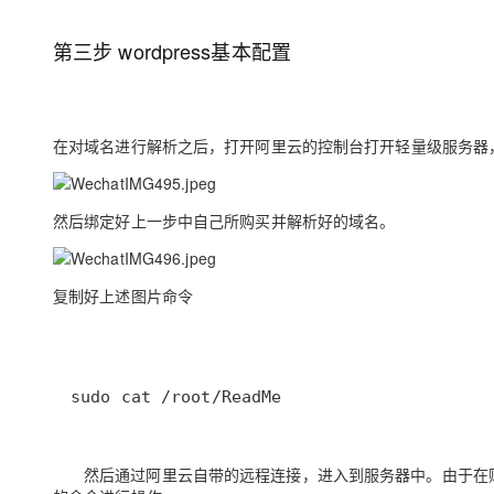
存储
天池大赛
Qwen3.7-Plus
云解析DNS
解决方案免费试用 新老
电子合同
最高领取价值200元试用
能看、能想、能动手的多模
安全
网络与CDN
第三步 wordpress基本配置
AI 算法大赛
畅捷通
大数据开发治理平台 Data
AI 产品 免费试用
网络
安全
云开发大赛
Qwen3-VL-Plus
Tableau 订阅
1亿+ 大模型 tokens 和 
可观测
入门学习赛
中间件
AI空中课堂在线直播课
在对域名进行解析之后，打开阿里云的控制台打开轻量级服务器
云防火墙
140+云产品 免费试用
上云与迁云
云原生的云上边界网络安全
产品新客免费试用，最长1
数据库
生态解决方案
大模型服务
企业出海
然后绑定好上一步中自己所购买并解析好的域名。
大模型ACA认证体验
大数据计算
助力企业全员 AI 认知与能
行业生态解决方案
千问AI平台-Token Plan
政企业务
媒体服务
开发者生态解决方案
复制好上述图片命令
企业服务与云通信
千问AI平台-模型体验
AI 开发和 AI 应用解决
在线体验全尺寸、多种模态
域名与网站
Happy 系列大模型
sudo cat /root/ReadMe
终端用户计算
Serverless
然后通过阿里云自带的远程连接，进入到服务器中。由于在购买时直
开发工具