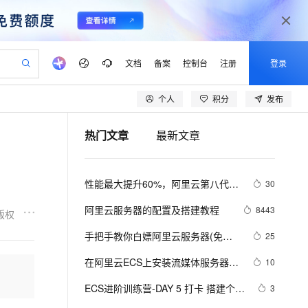
文档
备案
控制台
注册
登录
个人
积分
发布
验
作计划
器
AI 活动
专业服务
服务伙伴合作计划
开发者社区
加入我们
产品动态
服务平台百炼
阿里云 OPC 创新助力计划
热门文章
最新文章
一站式生成采购清单，支持单品或批量购买
io：打造专属 AI 语音助手
S产品伙伴计划（繁花）
峰会
CS
造的大模型服务与应用开发平台
一句话生成原生可编辑精美 PPT 文稿
AI 生产力先锋
Al MaaS 服务伙伴赋能合作
域名
博文
Careers
至高可申请百万元
Qwen3.8-Max 模型上线
开启高性价比 AI 编程新体验
弹性可伸缩的云计算服务
Qwen-Audio-3.0-Realtime 端到端实时语音角色扮演
输入一句话想法, 轻松生成专业的 PPT
先锋实践拓展 AI 生产力的边界
Token 补贴，五大权
计划
海大会
伙伴信用分合作计划
商标
问答
社会招聘
性能最大提升60%，阿里云第八代企
30
益加速 OPC 成功
eek-V4-Pro
SS
一键部署幻兽帕鲁游戏服务器
飞天发布时刻
HOT
Open Search 向量检索版支
划
备案
电子书
校园招聘
业级实例ECS g8i正式上线
pSeek-V4-Pro
视频创作，一键激活电商全链路生产力
稳定、安全、高性价比、高性能的云存储服务
一键购买专属联机服务器，轻松开启游戏
所见，即是所愿
持视频检索 Pipeline 功能
更多支持
阿里云服务器的配置及搭建教程
8443
版权
划
公司注册
镜像站
视频生成
语音识别与合成
专属 QwenPaw
漫剧工坊：一站式动画创作平台
AI 实训营
HOT
应用身份服务 (IDaaS)
手把手教你白嫖阿里云服务器(免费
25
合作伙伴培训与认证
划
上云迁移
站生成，高效打造优质广告素材
全接入的云上超级电脑
从聊天伙伴进化为能主动干活的本地数字员工
快速生产连贯的高质量长漫剧
从基础到进阶，Agent 创客手把手教你
OpenClaw 管理能力上线
领服务器)
lScope
我要反馈
e-1.1-T2V
Qwen3-TTS-Flash
在阿里云ECS上安装流媒体服务器软
10
查询合作伙伴
n Alibaba Cloud ISV 合作
代维服务
建企业门户网站
10 分钟搭建微信、支付宝小程序
MaxCompute MaxFrame 提
件Ti Top Streamer
畅细腻的高质量视频
离线语音合成大模型，多语言方言自适应，低延迟高稳定
创新加速
ECS进阶训练营-DAY 5 打卡 搭建个人
ope
登录合作伙伴管理后台
3
我要建议
站，无忧落地极速上线
以可视化方式快速构建移动和 PC 门户网站
国内短信简单易用，安全可靠，秒级触达，全球覆盖200+国家和地区。
高效部署网站，快速应用到小程序
供自动弹性内存功能
Leanote云笔记本