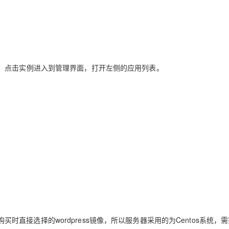
Deepseek-v4-pro
HappyHors
同享
万小智 AI 建站低至 15元/月
Qoder CN
AI 短剧/漫剧
云原生数据库 
快递物流查询
WordPress
成为服务伙
高校合作
点，立即开启云上创新
覆盖公网/内网、递归/权威、移动APP等全场景解析服务
送.CN域名，送备案服务码
基于千问大模型等，支持代码智能生成、研发智能问答
AI助力短剧
态智能体模型
旗舰 MoE 大模型，百万上下文与顶尖推理能力
图生视频，流
Ubuntu
服务生态伙伴
云工开物
企业应用
Works
Night Plan 支持 Qwen 3.8-Max
云原生大数据计算服务 MaxCompute
AI 办公
容器服务 Kub
NEW
GLM-5.2
Wan2.7-T
Red Hat
30+ 款产品免费体验
Data Agent 驱动的一站式 Data+AI 开发治理平台
夜间 5 折，Qwen/Meoo/TokenPlan 客户专享
面向分析的企业级SaaS模式云数据仓库
AI智能应用
提供一站式管
科研合作
视觉 Coding、空间感知、多模态思考等全面升级
1M上下文，专为长程任务能力而生
ERP
堂（旗舰版）
SUSE
，点击实例进入到管理界面，打开左侧的应用列表。
智能客服
CRM
防护产品
2个月
自动承接线索
建站小程序
OA 办公系统
AI 应用构建
大模型原生
力提升
财税管理
模板建站
Qoder
大模型服务平台百炼-应用模版
HOT
NEW
面向真实软件
个人版上线、团队版降价；千问3.8-Max首发发尝鲜
丰富多元化的应用模版和解决方案
400电话
定制建站
万有无界
大模型服务平台百炼-智能体
方案
广告营销
模板小程序
的模型效果
灵活可视化地构建企业级 Agent
定制小程序
秒悟
人工智能平台 PAI
APP 开发
云端极速 AI 
新一代 AI 视频生成模型，深度适配广告营销等场景
AI Native 的算法工程平台，一站式完成建模、训练、推理服务部署
建站系统
接选择的wordpress镜像，所以服务器采用的为Centos系统，需要L