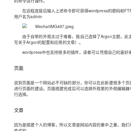
的命令进行操作。
大模型解决方案
在远程连接后输入上述命令即可获得wordpress的密码和FT
迁移与运维管理
快速部署 Dify，高效搭建 
用户名为admin
专有云
10 分钟在聊天系统中增加
由于自带的外观太过于难看，我自己选择了Argon主题，此主题
写关于Argon的配置和应用的文章）。
wordpress中也支持很多的插件，读者可以凭借自己的
页面
说到页面是一个网站必不可缺的部分，你可以在此新建很多个页面来为
进行页面的建设。页面搭建完成后可以选择外观里的外观编辑器
行选择。
文章
因为是搭建个人的博客，所以文章是网站内容的重中之重，我们可
格式的。