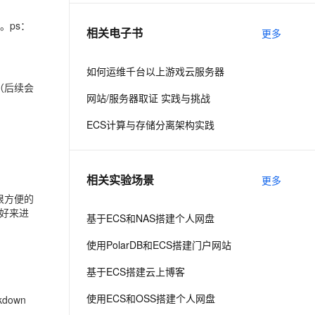
。ps：
相关电子书
更多
息提取
与 AI 智能体进行实时音视频通话
从文本、图片、视频中提取结构化的属性信息
构建支持视频理解的 AI 音视频实时通话应用
如何运维千台以上游戏云服务器
t.diy 一步搞定创意建站
构建大模型应用的安全防护体系
（后续会
网站/服务器取证 实践与挑战
通过自然语言交互简化开发流程,全栈开发支持
通过阿里云安全产品对 AI 应用进行安全防护
ECS计算与存储分离架构实践
相关实验场景
更多
很方便的
好来进
基于ECS和NAS搭建个人网盘
使用PolarDB和ECS搭建门户网站
基于ECS搭建云上博客
使用ECS和OSS搭建个人网盘
own