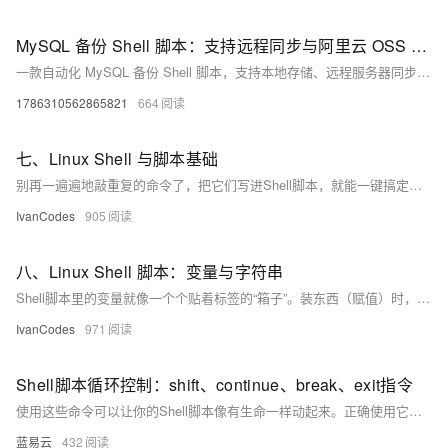
MySQL 备份 Shell 脚本：支持远程同步与阿里云 OSS 备份
一款自动化 MySQL 备份 Shell 脚本，支持本地存储、远程服务器同步（SSH+rsync）、阿里云 OSS 备份，并自动清理过期备份。适用于数据库管理员和开发者，帮助确保数据安全。
1786310562865821
664
七、Linux Shell 与脚本基础
别再一遍遍地敲重复的命令了，把它们写进Shell脚本，就能一键搞定。脚本本质上就是个存着一堆命令的文本文件，但要让它“活”起来，有几个关键点：文件开头最好用#!/usr/bin/env bash来指定解释器，并用chmod +x给它执行权限。执行时也有讲究：./script.sh是在一个新“房间”（子Shell）里跑，不影响你；而source script.sh是在当前“房间”里跑，适合用来加载环境变量和配置文件。
IvanCodes
905
八、Linux Shell 脚本：变量与字符串
Shell脚本里的变量就像一个个贴着标签的“箱子”。装东西（赋值）时，=两边千万不能有空格。用单引号''装进去的东西会原封不动，用双引号""则会让里面的
IvanCodes
971
Shell脚本循环控制：shift、continue、break、exit指令
使用这些命令可以让你的Shell脚本像有生命一样动起来。正确使用它们，你的脚本就能像一场精心编排的舞蹈剧目，既有旋律的起伏，也有节奏的跳跃，最终以一场惊艳的表演结束。每一个动作、每一个转折点，都准确、优雅地完成所需要表达的逻辑。如此，你的脚本不只是冰冷的代码，它透过终端的界面，跳着有节奏的舞蹈，走进观众——使用者的心中。
蓝易云
432