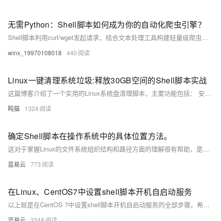
无需Python：Shell脚本如何成为你的自动化爬虫引擎？
Shell脚本利用curl/wget发起请求，结合文本处理工具构建轻量级爬虫，支持并行加速、定时任务、增量抓取及分布式部署。通过随机UA、异常重试等优化提升稳定性，适用于日志监控、价格追踪等场景。相比Python，具备启动快、资源占用低的优势，适合嵌入式或老旧服务器环境，复杂任务可结合Python实现混合编程。
winx_19970108018
440
Linux一键清理系统垃圾:释放30GB空间的Shell脚本实战​
这篇博客介绍了一个实用的Linux系统盘清理脚本，主要功能包括： 安全权限检查和旧内核清理，保留当前使用内核 7天以上日志文件清理和系统日志压缩 浏览器缓存(Chrome/Firefox)、APT缓存、临时文件清理 智能清理Snap旧版本和Docker无用数据 提供磁盘空间使用前后对比和大文件查找功能 脚本采用交互式设计确保安全性，适合定期维护开发环境、服务器和个人电脑。文章详细解析了脚本的关键功能代码，并给出了使用建议。完整脚本已开源，用户可根据需求自定义调整清理策略。
盹猫
1324
确定Shell脚本在操作系统中的具体位置方法。
这对于掌握Linux的文件系统组织结构和路径方面的理解很有帮助，是我们日常工作和学习中都可能使用到的知识。以上讲解详细清晰，应用简便，是每一个想要精通操作系统的计算机爱好者必备的实用技能。
蓝易云
773
在Linux、CentOS7中设置shell脚本开机自启动服务
以上就是在CentOS 7中设置shell脚本开机自启动服务的全部步骤。希望这个指南能帮助你更好地管理你的Linux系统。
蓝易云
2348