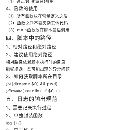
（1）通过${
变量名}引用
4
、函数的使用
（1）所有函数放在常量定义之后
（2）函数之间不要夹杂其他代码
（3）main函数放在脚本最后调用
四、脚本中的路径
1
、相对路径和绝对路径
2
、建议使用绝对路径
相对路径依赖脚本执行时的目录
能够规避一些可能出现的异常问题
3
、如何获取脚本所在目录
(dirname $0) && pwd)
(
c
d
( readlink -f $0 ) )
(
d
i
r
n
a
m
e
五、日志的输出规范
1
、需要记录执行过程
2
、单独封装函数
log () {}