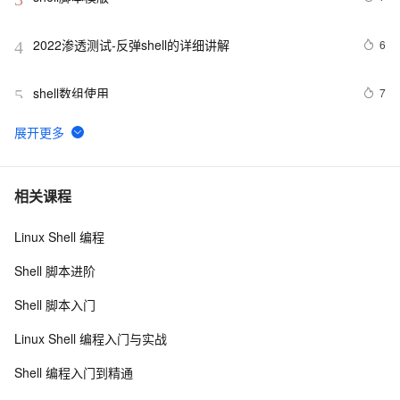
2022渗透测试-反弹shell的详细讲解
6
4
shell数组使用
7
5
shell脚本之一
578
6
在 Go 语言中使用 exec 包执行 Shell 命令（上）
3
7
相关课程
Linux Shell 编程
shell学习之条件判断test
584
8
Shell 脚本进阶
数组-在Shell脚本中的基本使用介绍
625
9
Shell 脚本入门
shell查询当前时间
513
10
Linux Shell 编程入门与实战
Shell 编程入门到精通