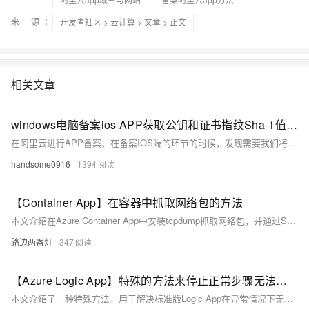
来 源：
开发者社区
>
云计算
>
文章
> 正文
相关文章
windows电脑备案ios APP获取公钥和证书指纹Sha-1值的方法
在阿里云进行APP备案、在备案IOS端的环节的时候，发现需要我们将p12证书安装在电脑上，再用xcode或或钥匙串访问来获取这个证书的公钥和sha-1值。 但是大部分开发uniapp应用的同学们，或者进行发布的运维人员的电脑都是windows，无法按照阿里云的教程来获取ios的公钥和sha-1。备案就被卡主了。 这里介绍下另一个方法，就是使用香蕉云编来在线上传证书获取。如下图所示，打开香蕉云编后，找到下图这个功能
handsome0916
1394
【Container App】在容器中抓取网络包的方法
本文介绍在Azure Container App中安装tcpdump抓取网络包，并通过Storage Account上传抓包文件的方法。内容包括使用curl和nc测试外部接口连通性、长Ping端口、安装tcpdump、抓取网络包、以及通过crul命令上传文件至Azure Storage。适用于需要分析网络请求和排查网络问题的场景。
路边两盏灯
347
【Azure Logic App】特殊的方法来停止正常步骤无法停止的Workflow Job
本文介绍了一种特殊方法，用于解决标准版Logic App在异常情况下无法正常停止的问题。当点击Cancel按钮报错“WorkflowRunCanNotBeCancelled”时，可通过以下步骤解决：进入Logic App的Kudu页面，定位到`C:\home\site\wwwroot`目录下的`host.json`文件，添加`Jobs.SuspendedJobPartition`和`Jobs.CleanupJobPartition`参数，并以大写格式设置值为`&quot;&lt;WORKFLOWID&gt;:2D&lt;RUNID&gt;&quot;`。调整后可成功停止异常Job