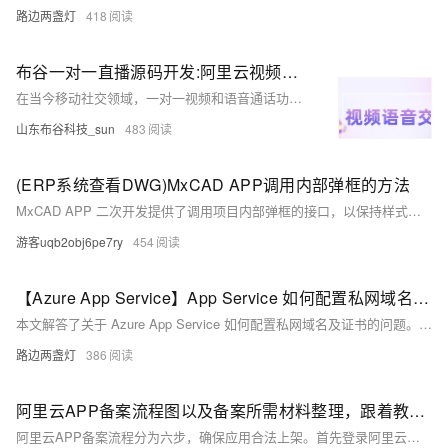
路边两盏灯
418
布谷一对一直播源码开发:阿里云视频语音通话社交交友App的必备功能
在当今移动社交领域，一对一视频和语音通话功能已成为用户期待的基础配置。从熟人社交到陌生人交友，从专业咨询到情感陪伴，实时音视频互动能力直接决定了社交App的用户留存和市场竞争力。山东布谷科技将深入探讨一对一直播源码开发高质量一对一视频和语音通话功能的关键要素和技术实现方案。
山东布谷科技_sun
483
(ERP系统查看DWG)MxCAD APP调用内部弹框的方法
MxCAD APP 二次开发提供了调用项目内部弹框的接口，以保持样式统一。用户需创建 `test_dialog` 文件夹并依次创建 `dialog.ts`、`dialog.vue` 和 `index.ts` 文件来注册、构建和渲染弹框。通过 `useDialogIsShow` 钩子函数控制弹框显示，并可在方法中直接调用 `dialog.showDialog()` 来控制弹框显隐。此外，还支持监听确认或取消事件获取数据，以及通过配置 `vite.config.ts` 解决样式冲突问题。最终在 `src/index.ts` 中引入相关文件即可实现弹框功能。
游客uqb2obj6pe7ry
454
【Azure App Service】App Service 如何配置私网域名以及证书呢？
本文解答了关于 Azure App Service 如何配置私网域名及证书的问题。App Service 不支持私网域名，自定义域名需配置在公共 DNS 服务器上。文章引用官方文档详细说明了映射自定义 DNS 的步骤，并附带参考资料链接，帮助用户深入了解相关配置方法。
路边两盏灯
386
阿里云APP备案流程图以及备案所需材料整理，跟着教程一步步操作
阿里云APP备案流程分为六步，确保应用合法上架。首先登录阿里云账号填写APP信息，提交后等待阿里云初审。初审通过后进行工信部短信核验，随后由管局审核。审核通过后，APP即可获得备案号并正式上架分发平台。整个过程需仔细填写主办者及APP详细信息，确保所有资料准确无误。阿小云详细分享了这一流程，帮助开发者顺利完成备案。