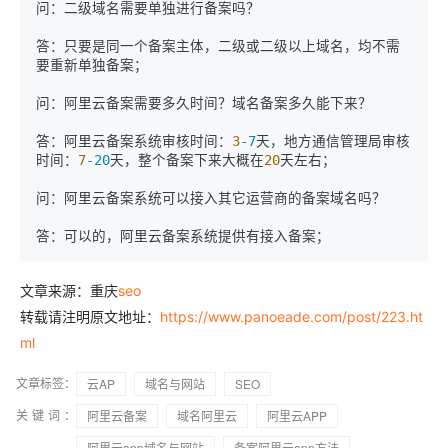
问：二级域名需要单独进行备案吗？

答：只要是同一个备案主体，二级或二级以上域名，均不需
要重新单独备案；

问：阿里云备案需要多久时间？域名备案多久能下来？

答：阿里云备案系统审核时间：
3
-7
天，地方通信管理局审核
时间：
7
-20
天，整个备案下来大概在
20
天左右；

问：阿里云备案系统可以接入其它运营商的备案域名吗？

答：可以的，阿里云备案系统提供有接入备案；
文章来源：重庆
seo
转载请注明原文地址：
https://www.panoeade.com/post/223.ht
ml
文章标签：
云AP
域名与网站
SEO
关键词：
阿里云备案
域名阿里云
阿里云APP
阿里云app域名与网站
备案阿里云app方法