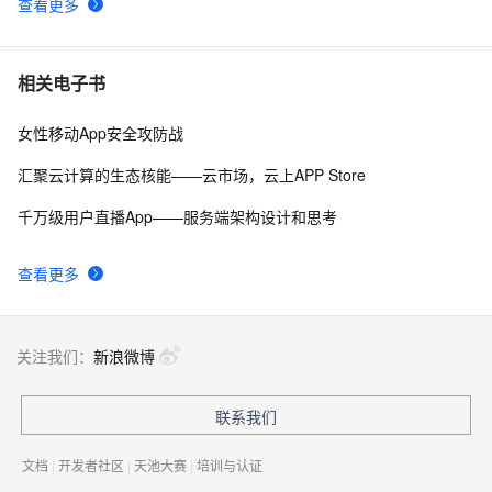
查看更多
服务器到期 更换服务器需要重新备案改域名吗
22
9
阿里云备案服务号申请方法及申请条件
7467
10
相关电子书
女性移动App安全攻防战
汇聚云计算的生态核能——云市场，云上APP Store
千万级用户直播App——服务端架构设计和思考
查看更多
关注我们：
新浪微博
联系我们
文档
|
开发者社区
|
天池大赛
|
培训与认证