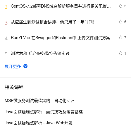
CentOS-7.2部署DNS域名解析服务器并进行相关配置测
5
2
试
从应届生到测试顶会讲师，他只用了一年时间！
6
3
RuoYi-Vue 在Swagger和Postman中 上传文件测试方案
7
4
测试右移-后台服务监控告警实践
1
5
征文分享｜OceanBase 3.1.2 数据库性能测试探索
7
6
Junit测试框架
2
7
相关课程
MSE微服务测试最佳实践 - 自动化回归
本地开发和测试环境为什么一定建议用127.0.0.1或者
13
8
localhost
Java面试疑难点解析 - 面试技巧及语言基础
【实测】django测试平台的各种权限管理设计解决方案！
5
9
Java面试疑难点解析 - Java Web开发
超干货！