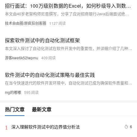
招行面试：100万级别数据的Excel，如何秒级导入到数据库？
本文由40岁老架构师尼恩撰写，分享了应对招商银行Java后端面试绝命12题的经验。文章详细介绍了如何通过系统化准备，在面试中展示强大的技术实力。针对百万级数据的Excel导入难题，尼恩推荐使用阿里巴巴开源的EasyExcel框架，并结合高性能分片读取、Disruptor队列缓冲和高并发批量写入的架构方案，实现高效的数据处理。此外，文章还提供了完整的代码示例和配置说明，帮助读者快速掌握相关技能。建议读者参考《尼恩Java面试宝典PDF》进行系统化刷题，提升面试竞争力。关注公众号【技术自由圈】可获取更多技术资源和指导。
技术自由圈/原疯狂创客圈
1127
探索软件测试中的自动化测试框架
本文深入探讨了自动化测试在软件开发中的重要性，并详细介绍了几种流行的自动化测试框架。通过比较它们的优缺点和适用场景，旨在为读者提供选择合适自动化测试工具的参考依据。
游客kwe6k52lwpmu
409
软件测试中的自动化测试策略与最佳实践
在当今快速迭代的软件开发环境中，自动化测试已成为确保软件质量和加速产品上市的关键手段。本文旨在探讨软件测试中的自动化测试策略，包括选择合适的自动化测试工具、构建有效的自动化测试框架以及实施持续集成和持续部署（CI/CD）。通过分析自动化测试的最佳实践，本文为软件开发团队提供了一系列实用的指南，以优化测试流程、提高测试效率并减少人为错误。
mg的嘟嘟
595
热门文章
最新文章
深入理解软件测试中的边界值分析法
6
1