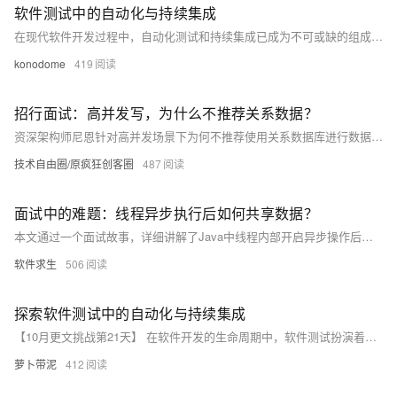
软件测试中的自动化与持续集成
在现代软件开发过程中，自动化测试和持续集成已成为不可或缺的组成部分。本文将深入探讨自动化测试和持续集成的重要性、优势以及如何有效实施它们以提升软件质量和开发效率。通过具体案例分析，我们将展示这些技术如何在实际项目中发挥作用，并讨论其面临的挑战及应对策略。
konodome
419
招行面试：高并发写，为什么不推荐关系数据？
资深架构师尼恩针对高并发场景下为何不推荐使用关系数据库进行数据写入进行了深入剖析。文章详细解释了关系数据库（如MySQL）在高并发写入时的性能瓶颈，包括存储机制和事务特性带来的开销，并对比了NoSQL数据库的优势。通过具体案例和理论分析，尼恩为读者提供了系统化的解答，帮助面试者更好地应对类似问题，提升技术实力。此外，尼恩还分享了多个高并发系统的解决方案及优化技巧，助力开发者在面试中脱颖而出。 文章链接：[原文链接](https://mp.weixin.qq.com/s/PKsa-7eZqXDg3tpgJKCAAw) 更多技术资料和面试宝典可关注【技术自由圈】获取。
技术自由圈/原疯狂创客圈
487
面试中的难题：线程异步执行后如何共享数据？
本文通过一个面试故事，详细讲解了Java中线程内部开启异步操作后如何安全地共享数据。介绍了异步操作的基本概念及常见实现方式（如CompletableFuture、ExecutorService），并重点探讨了volatile关键字、CountDownLatch和CompletableFuture等工具在线程间数据共享中的应用，帮助读者理解线程安全和内存可见性问题。通过这些方法，可以有效解决多线程环境下的数据共享挑战，提升编程效率和代码健壮性。
软件求生
506
探索软件测试中的自动化与持续集成
【10月更文挑战第21天】 在软件开发的生命周期中，软件测试扮演着至关重要的角色。随着技术的进步和开发模式的转变，自动化测试和持续集成已经成为提高软件质量和效率的关键手段。本文将深入探讨自动化测试和持续集成的概念、实施策略以及它们如何相互配合以优化软件开发流程。我们将通过分析实际案例，展示这些技术如何在实际项目中发挥作用，以及面临的挑战和解决方案。此外，文章还将讨论未来趋势，包括人工智能在测试领域的应用前景。
萝卜带泥
412