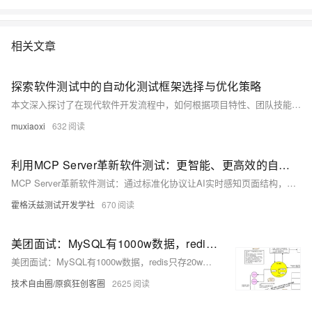
相关文章
探索软件测试中的自动化测试框架选择与优化策略
本文深入探讨了在现代软件开发流程中，如何根据项目特性、团队技能和长期维护需求，精准选择合适的自动化测试框架。
muxiaoxi
632
利用MCP Server革新软件测试：更智能、更高效的自动化
MCP Server革新软件测试：通过标准化协议让AI实时感知页面结构，实现自然语言驱动、自适应维护的自动化测试，大幅提升效率，降低脚本开发与维护成本，推动测试左移与持续测试落地。
霍格沃兹测试开发学社
670
美团面试：MySQL有1000w数据，redis只存20w的数据，如何做 缓存 设计？
美团面试：MySQL有1000w数据，redis只存20w的数据，如何做 缓存 设计？
技术自由圈/原疯狂创客圈
2625