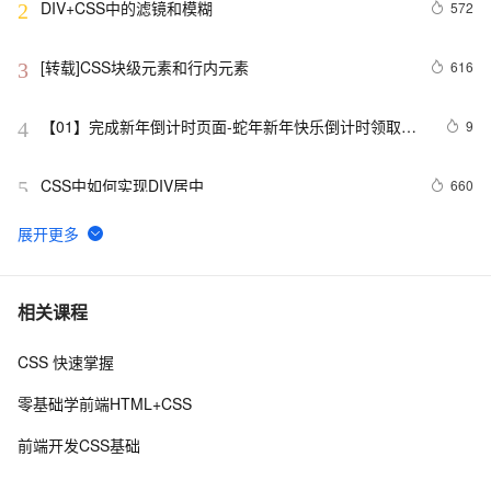
DIV+CSS中的滤镜和模糊
572
2
[转载]CSS块级元素和行内元素
616
3
【01】完成新年倒计时页面-蛇年新年快乐倒计时领取礼
9
4
物放烟花html代码优雅草科技央千澈写采用
html5+div+CSS+JavaScript-优雅草卓伊凡-做一条关于新
CSS中如何实现DIV居中
660
5
年的代码分享给你们-为了C站的分拼一下子
揭秘CSS布局神器：vw/vh、rem、%与px大PK，掌握它
6
6
们，让你的网页设计秒变高大上，面试难题迎刃而解！
CSS Content 属性妙用
355
7
相关课程
CSS 快速掌握
CSS重构：样式表性能调优
700
8
零基础学前端HTML+CSS
网页标准化:CSS代码缩写精简实例
5
9
前端开发CSS基础
uni-app学习笔记-引入全局uni.css和flex布局（七）
4
10