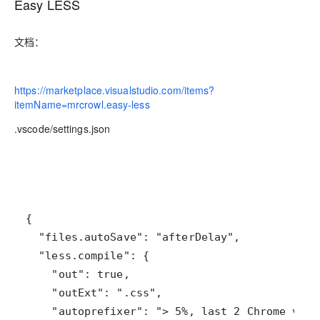
Easy LESS
文档：
https://marketplace.visualstudio.com/items?
itemName=mrcrowl.easy-less
.vscode/settings.json