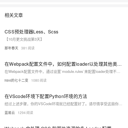
相关文章
CSS预处理器Less、Scss
【10月更文挑战第3天】
那年春天
381
在Webpack配置文件中，如何配置loader以处理其他类型的文件，如CSS或图片
在Webpack配置文件中，通过设置`module.rules`来配置loader处理不同类型的文件。例如，使用`css-loader`和`style-loader`处理CSS文件，使用`file-loader`或`url-loader`处理图片等资源文件。配置示例：在`rules`数组中添加对应规则，指定`test`匹配文件类型，`use`指定使用的loader。
html的七十二变
1080
在VScode环境下配置Python环境的方法
经过上述步骤，你的VSCode环境就已经配置好了。请尽情享受这扇你为自己开启的知识之窗。如同你在冒险世界中前行，你的探索之路只有越走越广，你获得的知识只会越来越丰富，你的能力只会越来越强。
蓝易云
1294