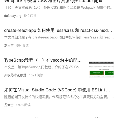
Webpack 中处理 CSS 和图片资源的多 Loader 配置
【10月更文挑战第12天】 处理 CSS 和图片资源是 Webpack 配置中的重要部分。通过合理选择和配置多个 Loader，可以实现对这些资源的精细处理和优化，提升项目的性能和用户体验。在实际应用中，需要不断探索和实践，根据项目的具体情况进行灵活调整和优化，以达到最佳的处理效果。通过对 Webpack 中多 Loader 处理 CSS 和图片资源的深入了解和掌握，你将能够更好地应对各种复杂的资源处理需求，为项目的成功构建和运行提供坚实的基础。
dufadayang
549
create-react-app 如何使用 less/sass 和 react-css-modules？
本文详细介绍了在 create-react-app 项目中如何使用 less/sass 和 react-css-modules 来管理和应用样式。首先，通过安装相应依赖并配置 webpack 支持 less/sass；接着，介绍如何使用这些预处理器编写样式；最后，讲解了如何配置和使用 react-css-modules 实现样式的模块化管理，以及如何结合使用 less/sass 和 react-css-modules 提高开发效率和代码质量。
龙大吉
504
TypeScript教程（一）在vscode中的配置TypeScript环境
本文是一篇TypeScript入门教程，介绍了在VS Code中配置TypeScript环境的步骤，包括安装Node.js、使用npm安装TypeScript、配置npm镜像源、安装VS Code的TypeScript扩展，以及创建和运行一个简单的TypeScript "Hello World"程序。
风吹落叶花飘荡
1621
如何在 Visual Studio Code (VSCode) 中使用 ESLint 和 Prettier 检查代码规范并自动格式化 Vue.js 代码，包括安装插件、配置 ESLint 和 Prettier 以及 VSCode 设置的具体步骤
随着前端开发技术的快速发展，代码规范和格式化工具变得尤为重要。本文介绍了如何在 Visual Studio Code (VSCode) 中使用 ESLint 和 Prettier 检查代码规范并自动格式化 Vue.js 代码，包括安装插件、配置 ESLint 和 Prettier 以及 VSCode 设置的具体步骤。通过这些工具，可以显著提升编码效率和代码质量。
龙大吉
2976