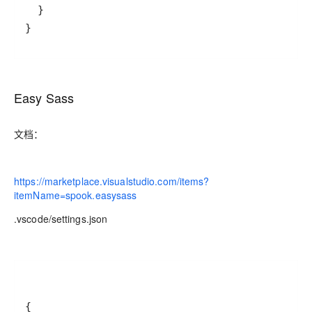
}
Easy Sass
文档：
https://marketplace.visualstudio.com/items?
itemName=spook.easysass
.vscode/settings.json