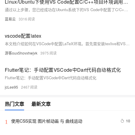
Linux/Ubuntu下使用VS Code配置C/C++项目环境调用OpenCV
通过以上步骤，您已经成功在Ubuntu系统下的VS Code中配置了C/C++项目环境，并能够调用OpenCV库进行开发。请确保每一步都按照您的系统实际情况进行适当调整。
蓝易云
3316
vscode配置latex
本文档介绍如何在VSCode中配置LaTeX环境。首先需安装texlive和VSCode，并提前安装SumatraPDF以查看PDF文件。配置包括设置自动编译、PDF预览程序及正反向搜索等。提供了详细的`settings.json`配置示例，涵盖不同操作系统下的编译选项与方案。此外，还介绍了如何配置SumatraPDF实现与VSCode的跳转功能，以及相关快捷键的使用方法。
游客oux5hovxhwjvk
3975
Flutter笔记：手动配置VSCode中Dart代码自动格式化
Flutter笔记：手动配置VSCode中Dart代码自动格式化
jcLee95
2467
热门文章
最新文章
使用CSS实现 图片帧动画 与 曲线运动
10
1