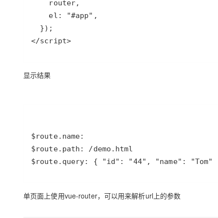
大模型解决方案
迁移与运维管理
快速部署 Dify，高效搭建 
专有云
</script>
10 分钟在聊天系统中增加
显示结果
$route.query: { "id": "44", "name": "Tom" 
单页面上使用vue-router，可以用来解析url上的参数