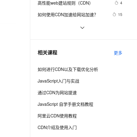
安全
高性能web建站规则（CDN）
我要投诉
e-1.1-I2V
Cosyvoice-V3-Flash
4
PolarDB
上云场景组合购
Milvus 弹性伸缩功能新增节
伴
漫剧创作，剧本、分镜、视频高效生成
100%兼容MySQL、PostgreSQL，兼容Oracle，支持集中和分布式
覆盖90%+业务场景，专享组合折扣价
点支持范围
畅自然，细节丰富
高表现力语音合成大模型，语音克隆听感自然
VPN
如何使用CDN加速给网站加速？
15
ernetes 版 ACK
云聚AI 严选权益
AI 原生数据库服务发布
SSL 证书
大型网站架构利器－CDN技术
2
2V
Fun-ASR
，一键激活高效办公新体验
理容器应用的 K8s 服务
精选AI产品，从模型到应用全链提效
Agent 数据网关
文戏情感细腻自然，动作戏激烈拳拳到肉，实现更强表演能力
支持中英文自由切换，具备更强的噪声鲁棒性
堡垒机
oss与cdn的区别与联系
5
AI 用量加速计划
云原生数据库 PolarDB
防火墙
、识别商机，让客服更高效、服务更出色。
CDN回源带宽突增
新老同享，达量后返
Agentic Database 发布
3
相关课程
更多
主机安全
应用
如何进行CDN以及下载优化分析
千问办公
NEW
AI 应用及服务市场
的智能体编程平台
一站式AI生产力平台
JavaScript入门与实战
AI 应用
伶鹊
通过CDN为网站提速
企业级人与Agent协作平台，接入和调度多个数字员工
智能客服平台，对话机器人、对话分析、智能外呼
大模型
JavaScript 自学手册文档教程
大模型服务平台百炼 - 全妙
自然语言处理
阿里云CDN使用教程
应用创作平台
多模态内容创作工具，已接入 DeepSeek
数据标注
CDN介绍及使用入门
机器学习