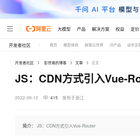
大模型
产品
解决方案
权益
定价
开发者社区
首页
模型体验
探索云世界
问产品
动手实
大模型
产品
解决方案
权益
定价
云市场
伙伴
服务
了解阿里云
精选产品
精选解决方案
普惠上云
产品定价
精选商城
成为销售伙伴
售前咨询
为什么选择阿里云
千问AI平台
开发者社区
彭世瑜的博客
文章
正文
了解云产品的定价详情
大模型服务平台百炼
千问办公，解锁你的工作
普惠上云 官方力荐
分销伙伴
在线服务
网站建设
什么是云计算
大
JS：CDN方式引入Vue-Rou
大模型服务与应用平台
企业级Agent产品，直接
云服务器38元/年起，超
咨询伙伴
多端小程序
技术领先
云上成本管理
售后服务
轻量应用服务器
Agency Agents：拥
官方推荐返现计划
大模型
精选产品
精选解决方案
Salesforce 国际版订阅
稳定可靠
管理和优化成本
推荐新用户得奖励，单订单
销售伙伴合作计划
2022-09-10
415
发布于浙江
自助服务
友盟天域
安全合规
人工智能与机器学习
AI
文本生成
云数据库 RDS
HappyHorse 打造一
云工开物
无影生态合作计划
在线服务
观测云
分析师报告
高校专属算力普惠，学生认
计算
互联网应用开发
Qwen3.8-Max
HOT
Salesforce On Alibaba C
工单服务
Tuya 物联网平台阿里云
研究报告与白皮书
人工智能平台 PAI
快速拥有专属 OpenClaw
简介：
JS：CDN方式引入Vue-Router
大模
Consulting Partner 合
大数据
容器
智能体时代全能旗舰模型
免费试用
短信专区
一站式AI开发、训练和推
蓝凌 OA
AI 大模型销售与服务生
现代化应用