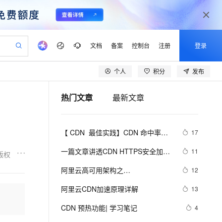
文档
备案
控制台
注册
登录
个人
积分
发布
验
作计划
器
AI 活动
专业服务
服务伙伴合作计划
开发者社区
加入我们
产品动态
服务平台百炼
阿里云 OPC 创新助力计划
热门文章
最新文章
一站式生成采购清单，支持单品或批量购买
io：打造专属 AI 语音助手
S产品伙伴计划（繁花）
峰会
CS
造的大模型服务与应用开发平台
一句话生成原生可编辑精美 PPT 文稿
AI 生产力先锋
Al MaaS 服务伙伴赋能合作
域名
博文
Careers
至高可申请百万元
Qwen3.8-Max 模型上线
开启高性价比 AI 编程新体验
弹性可伸缩的云计算服务
Qwen-Audio-3.0-Realtime 端到端实时语音角色扮演
输入一句话想法, 轻松生成专业的 PPT
先锋实践拓展 AI 生产力的边界
Token 补贴，五大权
计划
海大会
伙伴信用分合作计划
商标
问答
社会招聘
【 CDN  最佳实践】CDN 命中率优
17
益加速 OPC 成功
eek-V4-Pro
SS
一键部署幻兽帕鲁游戏服务器
飞天发布时刻
HOT
Open Search 向量检索版支
划
备案
电子书
校园招聘
化思路
pSeek-V4-Pro
视频创作，一键激活电商全链路生产力
稳定、安全、高性价比、高性能的云存储服务
一键购买专属联机服务器，轻松开启游戏
所见，即是所愿
持视频检索 Pipeline 功能
更多支持
一篇文章讲透CDN HTTPS安全加速
11
版权
划
公司注册
镜像站
视频生成
语音识别与合成
基本概念、解决方案及优化实践
专属 QwenPaw
漫剧工坊：一站式动画创作平台
AI 实训营
HOT
应用身份服务 (IDaaS)
阿里云高可用架构之
12
合作伙伴培训与认证
划
上云迁移
站生成，高效打造优质广告素材
全接入的云上超级电脑
从聊天伙伴进化为能主动干活的本地数字员工
快速生产连贯的高质量长漫剧
从基础到进阶，Agent 创客手把手教你
OpenClaw 管理能力上线
“CDN+WAF+SLB+ECS
lScope
我要反馈
e-1.1-T2V
Qwen3-TTS-Flash
阿里云CDN加速原理详解
13
查询合作伙伴
n Alibaba Cloud ISV 合作
代维服务
建企业门户网站
10 分钟搭建微信、支付宝小程序
MaxCompute MaxFrame 提
畅细腻的高质量视频
离线语音合成大模型，多语言方言自适应，低延迟高稳定
创新加速
CDN 预热功能| 学习笔记
ope
登录合作伙伴管理后台
4
我要建议
站，无忧落地极速上线
以可视化方式快速构建移动和 PC 门户网站
国内短信简单易用，安全可靠，秒级触达，全球覆盖200+国家和地区。
高效部署网站，快速应用到小程序
供自动弹性内存功能