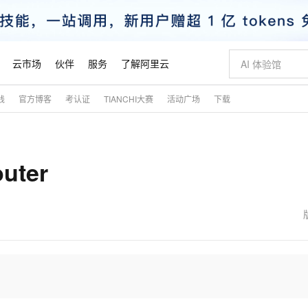
云市场
伙伴
服务
了解阿里云
践
官方博客
考认证
TIANCHI大赛
活动广场
下载
AI 特惠
数据与 API
成为产品伙伴
企业增值服务
最佳实践
价格计算器
AI 场景体
基础软件
产品伙伴合
阿里云认证
市场活动
配置报价
大模型
自助选配和估算价格
新方式
睿译宝，AI翻译排版一步到位
智启 AI 普惠权益
产品生态集成认证中心
企业支持计划
云上春晚
域名与网站
千问官方 MaaS 平台，为开发者和 Agent 而生，新用户赠送 1 亿 + tokens 额度
Qwen Aud
AI Coding
阿里云Maa
2026 阿里云
云服务器 E
为企业打
数据集
Windows
大模型认证
模型
NEW
NEW
ter
交付可用成果
值低价云产品抢先购
上传文档即自动完成翻译和格式还原
至高享 1亿+免费 tokens，加速 Al 应用落地
提供智能易用的域名与建站服务
智能编程，一键
安全可靠、
产品生态伙伴
专家技术服务
云上奥运之旅
弹性计算合作
阿里云中企出
手机三要素
宝塔 Linux
全部认证
价格优势
有专属领域专家
GLM-5.2：长任务时代开源旗舰模型
阿里云 OPC 创新助力计划
千问大模型
即刻拥有 DeepS
AI 电商营销
对象存储 O
大模型
产品生态伙伴工作台
企业增值服务台
云栖战略参考
云存储合作计
云栖大会
身份实名认证
CentOS
训练营
推动算力普惠，释放技术红利
最高返9万
多领域专家智能体,一键组建 AI 虚拟交付团队
快速构建应用程序和网站，即刻迈出上云第一步
至高百万元 Token 补贴，加速一人公司成长
多元化、高性能、安全可靠的大模型服务
真正可用的 1M 上下文,一次完成代码全链路开发
轻松解锁专属 Dee
从图文生成到
云上的中国
数据库合作计
活动全景
短信
Docker
图片和
站式影视创作平台
Hermes Agent，打造自进化智能体
Token Plan 模型订阅计划
数字证书管理服务（原SSL证书）
5 分钟轻松部署
AI 广告创作
无影云电脑
企业成长
NEW
信息公告
看见新力量
云网络合作计
OCR 文字识别
JAVA
证享300元代金券
可视化编排打通从文字构思到成片全链路闭环
全托管，含MySQL、PostgreSQL、SQL Server、MariaDB多引擎
自主进化，持久记忆，越用越聪明
Qwen3.8-Max 首发尝鲜，限时加量 10 倍，夜间低至2折
实现全站HTTPS，呈现可信的WEB访问
图文、视频一
随时随地安
魔搭 Mode
Kimi-K3
HappyHors
NEW
loud
服务实践
官网公告
金融模力时刻
Salesforce O
版
发票查验
全能环境
Claude Code + GStack 打造工程团队
千问办公，限时限量积分加倍
Qoder
低代码高效构
AI 建站
短信服务
型
NEW
作计划
Kimi 最新旗舰模型，长程编程与推理利器
让文字生成流
计划
创新中心
魔搭 ModelSc
健康状态
理服务
让AI从“聊天伙伴”进化为能干活的“数字员工”
安装技能 GStack，拥有专属 AI 工程团队
你的AI工作搭子，覆盖日常办公高频场景
面向真实软件的智能体编程平台
0 代码专业建
客户案例
天气预报查询
操作系统
态合作计划