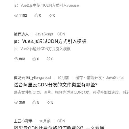
js：Vue2.js中使用CDN方式引入vueuse
1182
0
0
编程达人
|
JavaScript
CDN
js：Vue2.js通过CDN方式引入模板
js：Vue2.js通过CDN方式引入模板
863
0
0
翼龙云TG_yilongcloud
|
10月前
|
缓存
前端开发
JavaScript
适合阿里云CDN分发的文件类型有哪些？
静态文件如网页、图片、视频等适合CDN分发，可提升加载速度，减
359
5
5
上云小帮手
|
10月前
|
CDN
阿里云CDN计费价格如何收费的？一文看懂