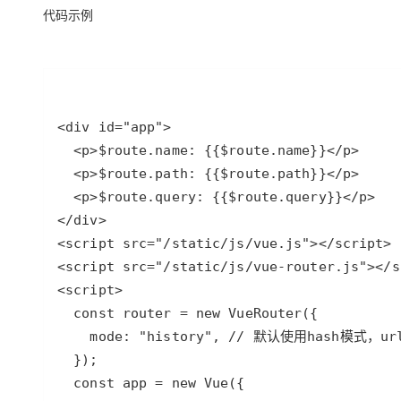
存储
天池大赛
Qwen3.7-Plus
云解析DNS
解决方案免费试用 新老
代码示例
电子合同
最高领取价值200元试用
能看、能想、能动手的多模
安全
网络与CDN
AI 算法大赛
畅捷通
大数据开发治理平台 Data
AI 产品 免费试用
网络
安全
云开发大赛
Qwen3-VL-Plus
Tableau 订阅
1亿+ 大模型 tokens 和 
可观测
入门学习赛
中间件
AI空中课堂在线直播课
云防火墙
140+云产品 免费试用
上云与迁云
云原生的云上边界网络安全
产品新客免费试用，最长1
数据库
生态解决方案
大模型服务
企业出海
大模型ACA认证体验
大数据计算
助力企业全员 AI 认知与能
行业生态解决方案
千问AI平台-Token Plan
政企业务
媒体服务
开发者生态解决方案
企业服务与云通信
千问AI平台-模型体验
AI 开发和 AI 应用解决
在线体验全尺寸、多种模态
域名与网站
Happy 系列大模型
终端用户计算
Serverless
开发工具