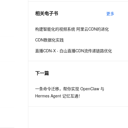
相关电子书
更多
息提取
与 AI 智能体进行实时音视频通话
从文本、图片、视频中提取结构化的属性信息
构建支持视频理解的 AI 音视频实时通话应用
构建智能化的视频系统 阿里云CDN的进化
t.diy 一步搞定创意建站
构建大模型应用的安全防护体系
CDN数据化实践
通过自然语言交互简化开发流程,全栈开发支持
通过阿里云安全产品对 AI 应用进行安全防护
直播CDN-X - 白山直播CDN流传递链路优化
下一篇
一条命令迁移，帮你实现 OpenClaw 与
Hermes Agent 记忆互通！