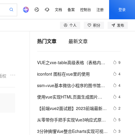
文档
备案
控制台
注册
登录
个人
积分
发布
验
作计划
器
AI 活动
专业服务
服务伙伴合作计划
开发者社区
加入我们
产品动态
服务平台百炼
阿里云 OPC 创新助力计划
热门文章
最新文章
一站式生成采购清单，支持单品或批量购买
可编辑精美 PPT 文稿
S产品伙伴计划（繁花）
峰会
CS
造的大模型服务与应用开发平台
Agency Agents：拥有专属领域专家
AI 生产力先锋
Al MaaS 服务伙伴赋能合作
域名
博文
Careers
至高可申请百万元
Qwen3.8-Max 模型上线
 轻松生成专业的 PPT
开启高性价比 AI 编程新体验
弹性可伸缩的云计算服务
先锋实践拓展 AI 生产力的边界
多领域专家智能体,一键组建 AI 虚拟交付团队
Token 补贴，五大权
计划
海大会
伙伴信用分合作计划
商标
问答
社会招聘
VUE之vxe-table高级表格（表格内增
9
益加速 OPC 成功
帕鲁游戏服务器
SS
HappyHorse 打造一站式影视创作平台
飞天发布时刻
HOT
Open Search 向量检索版支
划
备案
电子书
校园招聘
删改、导入、导出、自定义打印、列
联机服务器，轻松开启游戏
视频创作，一键激活电商全链路生产力
稳定、安全、高性价比、高性能的云存储服务
所见，即是所愿
持视频检索 Pipeline 功能
可视化编排打通从文字构思到成片全链路闭环
更多支持
iconfont 图标在vue里的使用
4
版权
设置隐藏显示等）用法
划
公司注册
镜像站
视频生成
语音识别与合成
 智能体与工作流应用
漫剧工坊：一站式动画创作平台
AI 实训营
应用身份服务 (IDaaS)
ssm+vue基本微信小程序的图书馆座
4
合作伙伴培训与认证
划
上云迁移
站生成，高效打造优质广告素材
全接入的云上超级电脑
通过阿里云百炼高效搭建AI应用,助力高效开发
快速生产连贯的高质量长漫剧
从基础到进阶，Agent 创客手把手教你
OpenClaw 管理能力上线
位管理系统
lScope
我要反馈
e-1.1-T2V
Qwen3-TTS-Flash
使用vue实现HTML页面生成图片
4
查询合作伙伴
n Alibaba Cloud ISV 合作
代维服务
建企业门户网站
10 分钟搭建微信、支付宝小程序
MaxCompute MaxFrame 提
（上）
畅细腻的高质量视频
离线语音合成大模型，多语言方言自适应，低延迟高稳定
创新加速
【前端vue2面试题】2023前端最新版
ope
登录合作伙伴管理后台
2
我要建议
站，无忧落地极速上线
以可视化方式快速构建移动和 PC 门户网站
国内短信简单易用，安全可靠，秒级触达，全球覆盖200+国家和地区。
高效部署网站，快速应用到小程序
供自动弹性内存功能
vue模块，高频17问(上)
安全
从零带你手把手实现Vue3响应式原理-
我要投诉
e-1.1-I2V
Cosyvoice-V3-Flash
5
PolarDB
上云场景组合购
Milvus 弹性伸缩功能新增节
伴
下（Map和Set的处理）
漫剧创作，剧本、分镜、视频高效生成
100%兼容MySQL、PostgreSQL，兼容Oracle，支持集中和分布式
覆盖90%+业务场景，专享组合折扣价
点支持范围
畅自然，细节丰富
高表现力语音合成大模型，语音克隆听感自然
VPN
3分钟搞懂Vue整合Echarts实现可视化
3