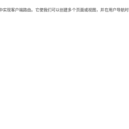
服务生态伙伴
云工开物
企业应用
Works
Night Plan 支持 Qwen 3.8-Max
云原生大数据计算服务 MaxCompute
AI 办公
容器服务 Kub
NEW
GLM-5.2
Wan2.7-T
Red Hat
 Vue 应用中实现客户端路由。它使我们可以创建多个页面或视图，并在用户导航
30+ 款产品免费体验
Data Agent 驱动的一站式 Data+AI 开发治理平台
夜间 5 折，Qwen/Meoo/TokenPlan 客户专享
面向分析的企业级SaaS模式云数据仓库
AI智能应用
提供一站式管
科研合作
视觉 Coding、空间感知、多模态思考等全面升级
1M上下文，专为长程任务能力而生
ERP
堂（旗舰版）
SUSE
智能客服
CRM
防护产品
2个月
自动承接线索
建站小程序
OA 办公系统
AI 应用构建
大模型原生
：
力提升
财税管理
模板建站
Qoder
大模型服务平台百炼-应用模版
HOT
NEW
面向真实软件
个人版上线、团队版降价；千问3.8-Max首发发尝鲜
丰富多元化的应用模版和解决方案
400电话
定制建站
万有无界
大模型服务平台百炼-智能体
方案
广告营销
模板小程序
的模型效果
灵活可视化地构建企业级 Agent
定制小程序
秒悟
人工智能平台 PAI
APP 开发
云端极速 AI 
新一代 AI 视频生成模型，深度适配广告营销等场景
AI Native 的算法工程平台，一站式完成建模、训练、推理服务部署
建站系统
AI 应用
10分钟微调：让0.6B模型媲美235B模
多模态数据信