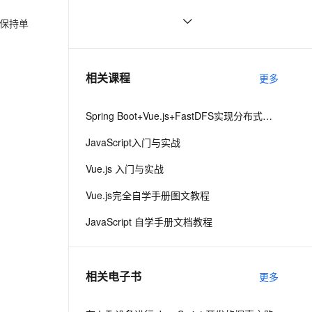
界面
ernetes 版 ACK
云聚AI 严选权益
AI 原生数据库服务发布
SSL 证书
vue3源码解析 --- 组件渲染：vnode 
1
2V
Fun-ASR
时保持单
，一键激活高效办公新体验
理容器应用的 K8s 服务
精选AI产品，从模型到应用全链提效
Agent 数据网关
到真实 DOM 是如何转变的
文戏情感细腻自然，动作戏激烈拳拳到肉，实现更强表演能力
支持中英文自由切换，具备更强的噪声鲁棒性
堡垒机
手拉手带你用 Vue3 + VantUI 写一个
7
AI 用量加速计划
云原生数据库 PolarDB
移动端脚手架 系列二 （页面布局与兼
防火墙
、识别商机，让客服更高效、服务更出色。
Vue 结合html2canvas和jsPDF实现
新老同享，达量后返
Agentic Database 发布
1
相关课程
容）
更多
html页面转pdf 
主机安全
应用
Spring Boot+Vue.js+FastDFS实现分布式图片服务器
千问办公
NEW
AI 应用及服务市场
的智能体编程平台
一站式AI生产力平台
JavaScript入门与实战
AI 应用
伶鹊
Vue.js 入门与实战
企业级人与Agent协作平台，接入和调度多个数字员工
智能客服平台，对话机器人、对话分析、智能外呼
大模型
Vue.js完全自学手册图文教程
大模型服务平台百炼 - 全妙
自然语言处理
JavaScript 自学手册文档教程
应用创作平台
多模态内容创作工具，已接入 DeepSeek
数据标注
机器学习
相关电子书
更多
息提取
与 AI 智能体进行实时音视频通话