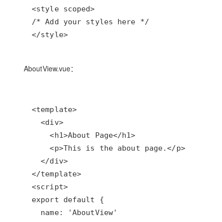
</style>
AboutView.vue：