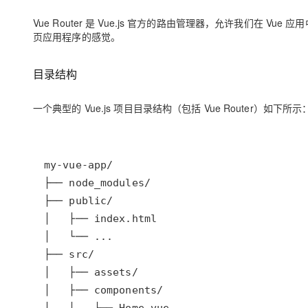
大数据开发治理平台 Data
AI 产品 免费试用
网络
安全
云开发大赛
Qwen3-VL-Plus
Tableau 订阅
Vue Router 是 Vue.js 官方的路由管理器，允许我们在
1亿+ 大模型 tokens 和 
页应用程序的感觉。
可观测
入门学习赛
中间件
AI空中课堂在线直播课
云防火墙
140+云产品 免费试用
上云与迁云
云原生的云上边界网络安全
产品新客免费试用，最长1
数据库
目录结构
生态解决方案
大模型服务
企业出海
大模型ACA认证体验
大数据计算
一个典型的 Vue.js 项目目录结构（包括 Vue Router）如下所示
助力企业全员 AI 认知与能
行业生态解决方案
千问AI平台-Token Plan
政企业务
媒体服务
开发者生态解决方案
企业服务与云通信
千问AI平台-模型体验
AI 开发和 AI 应用解决
在线体验全尺寸、多种模态
域名与网站
Happy 系列大模型
终端用户计算
Serverless
开发工具
大模型解决方案
迁移与运维管理
快速部署 Dify，高效搭建 