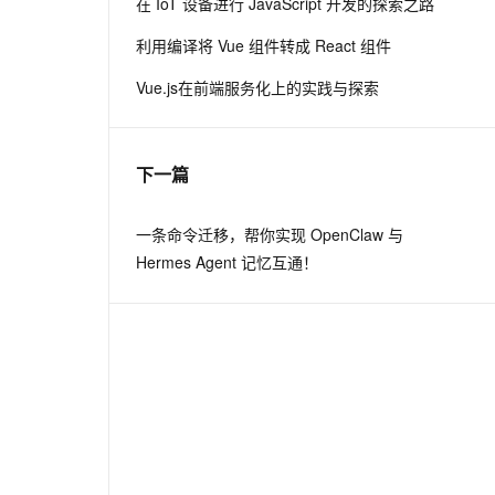
在 IoT 设备进行 JavaScript 开发的探索之路
从文本、图片、视频中提取结构化的属性信息
构建支持视频理解的 AI 音视频实时通话应用
利用编译将 Vue 组件转成 React 组件
t.diy 一步搞定创意建站
构建大模型应用的安全防护体系
Vue.js在前端服务化上的实践与探索
通过自然语言交互简化开发流程,全栈开发支持
通过阿里云安全产品对 AI 应用进行安全防护
下一篇
一条命令迁移，帮你实现 OpenClaw 与
Hermes Agent 记忆互通！