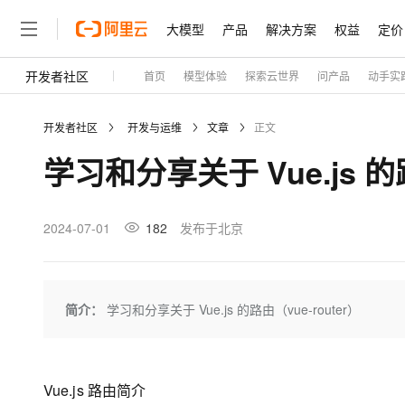
大模型
产品
解决方案
权益
定价
开发者社区
首页
模型体验
探索云世界
问产品
动手实
大模型
产品
解决方案
权益
定价
云市场
伙伴
服务
了解阿里云
精选产品
精选解决方案
普惠上云
产品定价
精选商城
成为销售伙伴
售前咨询
为什么选择阿里云
千问AI平台
开发者社区
开发与运维
文章
正文
了解云产品的定价详情
大模型服务平台百炼
睿译宝，AI翻译排版一
普惠上云 官方力荐
分销伙伴
在线服务
网站建设
什么是云计算
大
学习和分享关于 Vue.js 的路
大模型服务与应用平台
上传文档即自动完成翻译和
云服务器38元/年起，超
咨询伙伴
多端小程序
技术领先
云上成本管理
售后服务
轻量应用服务器
GLM-5.2：长任务时代
官方推荐返现计划
大模型
精选产品
精选解决方案
Salesforce 国际版订阅
稳定可靠
管理和优化成本
推荐新用户得奖励，单订单
销售伙伴合作计划
2024-07-01
182
发布于北京
自助服务
友盟天域
安全合规
人工智能与机器学习
AI
文本生成
云数据库 RDS
Hermes Agent，打造
云工开物
无影生态合作计划
在线服务
观测云
分析师报告
自主进化，持久记忆，越用
高校专属算力普惠，学生认
计算
互联网应用开发
Qwen3.8-Max
HOT
Salesforce On Alibaba C
工单服务
Tuya 物联网平台阿里云
研究报告与白皮书
人工智能平台 PAI
快速拥有专属 OpenClaw
简介：
学习和分享关于 Vue.js 的路由（vue-router）
大模
Consulting Partner 合
大数据
容器
智能体时代全能旗舰模型
免费试用
短信专区
一站式AI开发、训练和推
蓝凌 OA
AI 大模型销售与服务生
现代化应用
存储
天池大赛
Qwen3.7-Plus
云解析DNS
解决方案免费试用 新老
电子合同
最高领取价值200元试用
能看、能想、能动手的多模
安全
网络与CDN
Vue.js 路由简介
AI 算法大赛
畅捷通