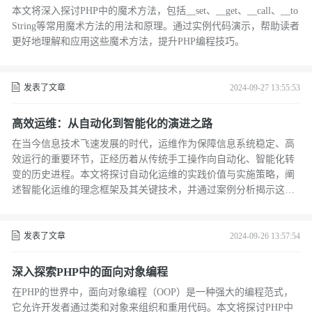
本文将深入探讨PHP中的魔术方法，包括__set、__get、__call、__to
String等常用魔术方法的用法和原理。通过实例代码演示，帮助读者
更好地理解和应用这些魔术方法，提升PHP编程技巧。
发表了文章
2024-09-27 13:55:53
高效运维：从自动化到智能化的演进之路
在当今信息技术飞速发展的时代，运维作为保障信息系统稳定、高
效运行的重要环节，正经历着从传统手工操作向自动化、智能化转
变的历史进程。本文将探讨自动化运维的实践价值与实施策略，阐
述智能化运维的理念框架及其关键技术，并通过案例分析揭示这一
演进路径如何助力企业提升运维效率、降低运营成本，并增强对复
杂系统的掌控能力。通过深入剖析，本文旨在为读者呈现一幅从自
动化迈向智能化的运维全景图，为寻求运维转型的企业提供参考与
发表了文章
2024-09-26 13:57:54
启示。
深入探索PHP中的面向对象编程
在PHP的世界中，面向对象编程（OOP）是一种强大的编程范式，
它允许开发者通过类和对象来组织和重用代码。本文将探讨PHP中