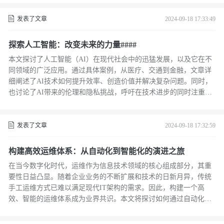
策略、强化身份验证和实施安全审计等措施。通过这些内容，读者
可以了解到在享受云计算带来的便利的同时，如何有效地防范潜在
发表了文章
2024-09-18 17:33:49
的网络威胁。
探索人工智能：改变未来的力量####
本文探讨了人工智能（AI）在现代社会中的迅猛发展，以及它在不
同领域的广泛应用。通过具体案例，从医疗、交通到金融，文章详
细阐述了AI技术如何提升效率、创造价值并解决复杂问题。同时，
也讨论了AI带来的伦理和隐私挑战，呼吁在技术进步的同时注重社
会责任和道德考量。 ####
发表了文章
2024-09-18 17:32:59
构建高效运维体系：从自动化到智能化的演进之旅
在当今数字化时代，运维作为信息技术领域的核心组成部分，其重
要性日益凸显。随着企业业务的不断扩展和技术的日新月异，传统
手工运维方式已难以满足现代IT架构的需求。因此，构建一个高
效、智能的运维体系成为业界共识。本文将探讨如何通过自动化和
智能化手段，实现运维效率的质的飞跃，并分享一些成功案例与实
践经验。