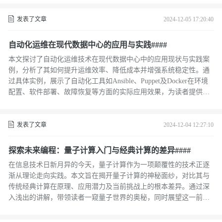
绍文章将探讨的核心议题——性能监控、垃圾回收优化、内存管理
及常见问题解决策略。 ####
发表了文章
2024-12-05 17:20:40
自动化运维在现代数据中心的应用与实践####
本文探讨了自动化运维技术在现代数据中心中的应用现状与实践案
例，分析了其如何提升运维效率、降低成本并增强系统稳定性。通
过具体实例，展示了自动化工具如Ansible、Puppet及Docker在环境
配置、软件部署、故障恢复等方面的实际应用效果，为读者提供了
一套可参考的实施框架。 ####
发表了文章
2024-12-04 12:27:10
探索未来编程：量子计算入门与经典计算的差异####
在信息技术日新月异的今天，量子计算作为一项颠覆性的技术正逐
渐从理论走向实践。本文旨在揭开量子计算的神秘面纱，对比其与
传统经典计算在原理、应用潜力及当前挑战上的根本差异。通过深
入浅出的讲解，带领读者一窥量子世界的奥秘，同时展望这一前沿
科技如何重塑我们的数字未来。 ####