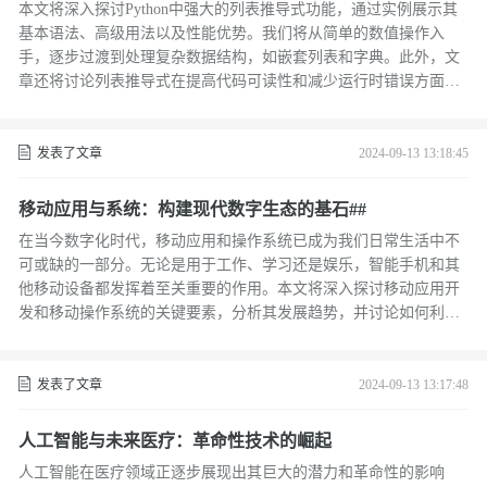
本文将深入探讨Python中强大的列表推导式功能，通过实例展示其
基本语法、高级用法以及性能优势。我们将从简单的数值操作入
手，逐步过渡到处理复杂数据结构，如嵌套列表和字典。此外，文
章还将讨论列表推导式在提高代码可读性和减少运行时错误方面的
实际价值，并通过与循环语句的对比，揭示其在特定场景下的性能
优势。
发表了文章
2024-09-13 13:18:45
移动应用与系统：构建现代数字生态的基石##
在当今数字化时代，移动应用和操作系统已成为我们日常生活中不
可或缺的一部分。无论是用于工作、学习还是娱乐，智能手机和其
他移动设备都发挥着至关重要的作用。本文将深入探讨移动应用开
发和移动操作系统的关键要素，分析其发展趋势，并讨论如何利用
这些技术构建一个更加智能和便捷的数字生态系统。通过了解移动
应用与系统的互动关系，我们可以更好地理解它们对未来科技发展
的影响。 ##
发表了文章
2024-09-13 13:17:48
人工智能与未来医疗：革命性技术的崛起
人工智能在医疗领域正逐步展现出其巨大的潜力和革命性的影响