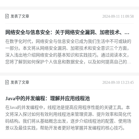
的重要性，学习API的设计，以及掌握容器化部署等关键技能。无
论你是初出茅庐的新手，还是希望提升自己技能的老手，这篇文章
都将是你的宝贵财富。
发表了文章
2024-09-11 11:09:58
网络安全与信息安全：关于网络安全漏洞、加密技术、安
全意识等方面的知识分享
在数字化时代，网络安全与信息安全已成为我们生活中不可或缺的
一部分。本文将从网络安全漏洞、加密技术和安全意识三个方面，
深入浅出地介绍网络安全的基本知识和实践技巧。通过阅读本文，
您将了解到如何保护个人信息和数据安全，以及如何提高自己的网
络安全意识和应对能力。
发表了文章
2024-09-10 13:23:45
Java中的并发编程：理解并应用线程池
在Java的并发编程中，线程池是提高应用程序性能的关键工具。本
文将深入探讨如何有效利用线程池来管理资源、提升效率和简化代
码结构。我们将从基础概念出发，逐步介绍线程池的配置、使用场
景以及最佳实践，帮助开发者更好地掌握并发编程的核心技巧。