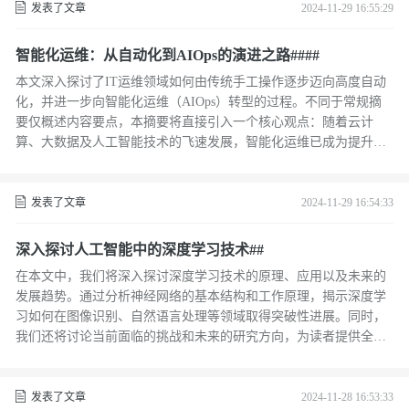
发表了文章
2024-11-29 16:55:29
智能化运维：从自动化到AIOps的演进之路####
本文深入探讨了IT运维领域如何由传统手工操作逐步迈向高度自动
化，并进一步向智能化运维（AIOps）转型的过程。不同于常规摘
要仅概述内容要点，本摘要将直接引入一个核心观点：随着云计
算、大数据及人工智能技术的飞速发展，智能化运维已成为提升企
业IT系统稳定性与效率的关键驱动力。文章详细阐述了自动化工具
的应用现状、面临的挑战以及AIOps如何通过预测性分析和智能决
策支持，实现运维工作的质变，引领读者思考未来运维模式的发展
发表了文章
2024-11-29 16:54:33
趋势。 ####
深入探讨人工智能中的深度学习技术##
在本文中，我们将深入探讨深度学习技术的原理、应用以及未来的
发展趋势。通过分析神经网络的基本结构和工作原理，揭示深度学
习如何在图像识别、自然语言处理等领域取得突破性进展。同时，
我们还将讨论当前面临的挑战和未来的研究方向，为读者提供全面
的技术洞察。 ##
发表了文章
2024-11-28 16:53:33