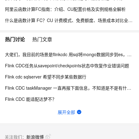
阿里云函数计算FC指南：介绍、CU配置价格及实例规格全解析
什么是函数计算 FC？CU 计费模式、免费额度、场景成本对比全说明
热门讨论
热门文章
大佬们，我目前的场景是flinkcdc 用sql将mongo数据同步到es，有人做过这样的场景吗？
Flink CDC任务从savepoint/checkpoints状态中恢复作业错误问题
Flink cdc sqlserver 希望不同步某些数据行
Flink CDC taskManager 一直再报下面信息，不知道是不是有什么问题？
Flink CDC 能适配达梦不？
有用flink cdc同步mysql到hive这样搞过的源码吗?
展开全部
Flink CDC中有人使用clickhouse sink吗？
如何用实时数据同步打破企业数据孤岛？
关注我们：
新浪微博