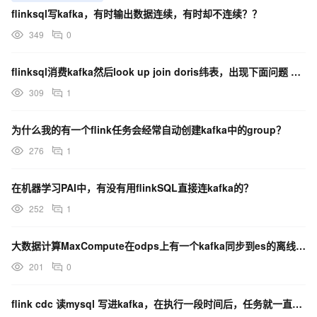
flinksql写kafka，有时输出数据连续，有时却不连续？？
349
0
flinksql消费kafka然后look up join doris纬表，出现下面问题 怎么解决？
309
1
为什么我的有一个flink任务会经常自动创建kafka中的group？
276
1
在机器学习PAI中，有没有用flinkSQL直接连kafka的？
252
1
大数据计算MaxCompute在odps上有一个kafka同步到es的离线任务 任务是这么配置的？
201
0
flink cdc 读mysql 写进kafka，在执行一段时间后，任务就一直出于初始化状态？