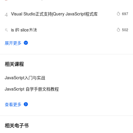
Visual Studio正式支持jQuery JavaScript程式库
697
4
js 的 slice方法
502
5
js 闭包 原型
578
6
在IE下的JS编程需注意的内存释放问题
6
7
相关课程
JavaScript入门与实战
js 小技巧----复制
3
8
JavaScript 自学手册文档教程
Ajax学习-Javascript实例1
1
9
查看更多
How JavaScript Work.
638
10
相关电子书