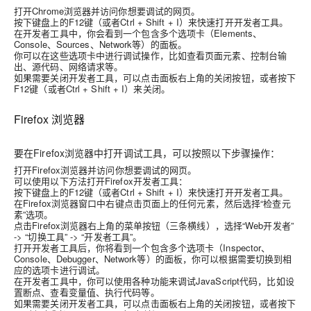
打开Chrome浏览器并访问你想要调试的网页。
按下键盘上的F12键（或者Ctrl + Shift + I）来快速打开开发者工具。
在开发者工具中，你会看到一个包含多个选项卡（Elements、
Console、Sources、Network等）的面板。
你可以在这些选项卡中进行调试操作，比如查看页面元素、控制台输
出、源代码、网络请求等。
如果需要关闭开发者工具，可以点击面板右上角的关闭按钮，或者按下
F12键（或者Ctrl + Shift + I）来关闭。
Firefox 浏览器
要在Firefox浏览器中打开调试工具，可以按照以下步骤操作：
打开Firefox浏览器并访问你想要调试的网页。
可以使用以下方法打开Firefox开发者工具：
按下键盘上的F12键（或者Ctrl + Shift + I）来快速打开开发者工具。
在Firefox浏览器窗口中右键点击页面上的任何元素，然后选择“检查元
素”选项。
点击Firefox浏览器右上角的菜单按钮（三条横线），选择“Web开发者”
-> “切换工具” -> “开发者工具”。
打开开发者工具后，你将看到一个包含多个选项卡（Inspector、
Console、Debugger、Network等）的面板，你可以根据需要切换到相
应的选项卡进行调试。
在开发者工具中，你可以使用各种功能来调试JavaScript代码，比如设
置断点、查看变量值、执行代码等。
如果需要关闭开发者工具，可以点击面板右上角的关闭按钮，或者按下