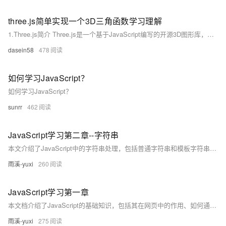
three.js简单实现一个3D三角函数学习理解
1.Three.js简介 Three.js是一个基于JavaScript编写的开源3D图形库，利用WebGL技术在网页上渲染3D图形。它提供了许多高级功能，如几何体、纹理、光照、阴影等，以便开发者能够快速地创建复杂且逼真的3D场景。同时，Three.js还具有很好的跨平台和跨浏览器兼容性，让用户无需安装任何插件就可以在现代浏览器上观看3D内容。
dasein58
478
如何学习JavaScript？
如何学习JavaScript？
sunrr
462
JavaScript学习第二章--字符串
本文介绍了JavaScript中的字符串处理，包括普通字符串和模板字符串的使用方法及常见字符串操作方法如`charAt`、`concat`、`endsWith`等，适合前端学习者参考。作者是一位热爱前端技术的大一学生，专注于分享实用的编程技巧。
雨溪-yuxi
260
JavaScript学习第一章
本文档介绍了JavaScript的基础知识，包括其在网页中的作用、如何通过JavaScript动态设置HTML元素的CSS属性，以及JavaScript中的变量类型（`var`、`let`、`const`）和数据类型（基本数据类型与引用数据类型）。通过实例代码详细解释了JavaScript的核心概念，适合初学者入门学习。
雨溪-yuxi
275