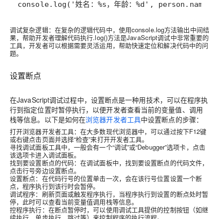
console.log('姓名：%s，年龄：%d', person.name, 
调试复杂逻辑：在复杂的逻辑代码中，使用console.log方法输出中间结
果，帮助开发者理解代码执行.log()方法是JavaScript调试中非常重要的
工具，开发者可以根据需要灵活运用，帮助快速定位和解决代码中的问
题。
设置断点
在JavaScript调试过程中，设置断点是一种用技术，可以在程序执
行到指定位置时暂停执行，以便开发者查看当前的变量值、调用
栈等信息。以下是如何在
浏览器开发者工具
中设置断点的步骤：
打开浏览器开发者工具：在大多数现代浏览器中，可以通过按下F12键
或右键点击页面并选择“检查”来打开开发者工具。
寻找调试面板工具中，一般会有一个“调试”或“Debugger”选项卡，点击
该选项卡进入调试面板。
找到要设置断点的代码：在调试面板中，找到要设置断点的代码文件，
点击行号旁边设置断点。
设置断点：在代码行号的位置单击一次，会在该行号位置设置一个断
点，程序执行到该行时会暂停。
调试程序：刷新页面或触发程序执行，当程序执行到设置的断点处时暂
停，此时可以查看当前变量值调用栈等信息。
控程序执行：在断点暂停时，可以使用调试工具提供的控制按钮（如继
续执行、单步执行、跳过等）来控制程序的执行流程。