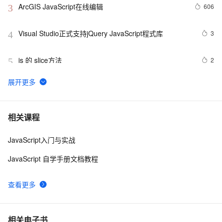
ArcGIS JavaScript在线编辑
606
3
Visual Studio正式支持jQuery JavaScript程式库
3
4
js 的 slice方法
2
5
js 闭包 原型
577
6
在IE下的JS编程需注意的内存释放问题
7
7
相关课程
JavaScript入门与实战
js 小技巧----复制
648
8
JavaScript 自学手册文档教程
Ajax学习-Javascript实例1
2
9
查看更多
How JavaScript Work.
637
10
相关电子书