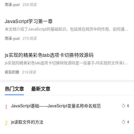
雨溪-yuxi
259
JavaScript学习第一章
本文档介绍了JavaScript的基础知识，包括其在网页中的作用、如何通过JavaScript动态设置HTML元素的CSS属性，以及JavaScript中的变量类型（`var`、`let`、`const`）和数据类型（基本数据类型与引用数据类型）。通过实例代码详细解释了JavaScript的核心概念，适合初学者入门学习。
雨溪-yuxi
275
js实现的精美彩色tab选项卡切换特效源码
js实现的精美彩色tab选项卡切换特效源码是一段基于JS实现的文件夹tab选项卡切换效果，拥有彩色、单色两种选择，点击标签选项卡可实现相应的变色效果，非常有意思，欢迎对此段代码感兴趣的朋友前来下载使用。
疯狂的猿
219
热门文章
最新文章
JavaScript基础——JavaScript变量名称命名规范
6
1
js读取文件的方法
4
2