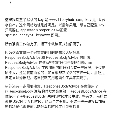
}
这里我设置了默认的 key 是
，key 是 16 位
www.itboyhub.com
字符串，这个网站地址刚好满足。以后如果用户想自己配置 key，
只需要在 application.properties 中配置
即可。
spring.encrypt.key=xxx
所有准备工作做完了，接下来就该正式加解密了。
因为这篇文章一个很重要的目的是想和大家分享
ResponseBodyAdvice 和 RequestBodyAdvice 的用法，
RequestBodyAdvice 在做解密的时候倒是没啥问题，而
ResponseBodyAdvice 在做加密的时候则会有一些局限，不过影
响不大，还是我前面说的，如果想非常灵活的掌控一切，那还是
自定义过滤器吧。这里我就先用这两个工具来实现了。
另外还有一点需要注意，ResponseBodyAdvice 在你使用了
@ResponseBody 注解的时候才会生效，RequestBodyAdvice 在
你使用了 @RequestBody 注解的时候才会生效，换言之，前后端
都是 JSON 交互的时候，这两个才有用。不过一般来说接口加解
密的场景也都是前后端分离的时候才可能有的事。