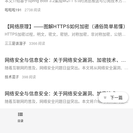
本文介绍基于Spring Boot 3.2集成MQTT 5.0的消息推送与订阅技术方案，涵盖核心技术栈选型（Spring Boot、Eclipse Paho、HiveMQ）、项目搭建与配置、消息发布与订阅服务实现，以及在智能家居控制系统中的应用实例。同时，详细探讨了安全增强（TLS/SSL）、性能优化（异步处理与背压控制）、测试监控及生产环境部署方案，为构建高可用、高性能的消息通信系统提供全面指导。附资源下载链接：[https://pan.quark.cn/s/14fcf913bae6](https://pan.quark.cn/s/14fcf913bae6)。
啦啦啦191
2738
【网络原理】——图解HTTPS如何加密（通俗简单易懂）
HTTPS加密过程，明文，密文，密钥，对称加密，非对称加密，公钥和私钥，证书加密
三三是该溜子
3366
网络安全与信息安全：关于网络安全漏洞、加密技术、安全意识等方面的知识分享
随着互联网的普及，网络安全问题日益突出。本文将从网络安全漏洞、加密技术和安全意识三个方面进行探讨，旨在提高读者对网络安全的认识和防范能力。通过分析常见的网络安全漏洞，介绍加密技术的基本原理和应用，以及强调安全意识的重要性，帮助读者更好地保护自己的网络信息安全。
技术混子
398
网络安全与信息安全：关于网络安全漏洞、加密技术、安全意识等方面的知识分享
下一篇
随着互联网的普及，网络安全问题日益突出。本文将介绍网络安全的重要性，分析常见的网络安全漏洞及其危害，探讨加密技术在保障网络安全中的作用，并强调提高安全意识的必要性。通过本文的学习，读者将了解网络安全的基本概念和应对策略，提升个人和组织的网络安全防护能力。
历年考试不作弊
1077
目录
热门文章
最新文章