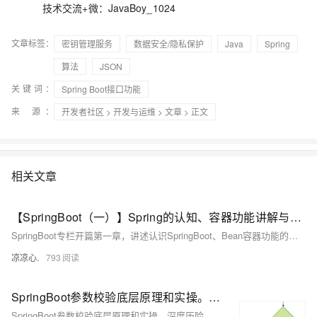
技术交流+微：JavaBoy_1024
文章标签：
密钥管理服务
数据安全/隐私保护
Java
Spring
算法
JSON
关键词：
Spring Boot接口功能
来 源：
开发者社区
>
开发与运维
>
文章
> 正文
相关文章
【SpringBoot（一）】Spring的认知、容器功能讲解与自动装配原理的入门，带你熟悉Springboot中基本的注解使用
SpringBoot专栏开篇第一章，讲述认识SpringBoot、Bean容器功能的讲解、自动装配原理的入门，还有其他常用的Springboot注解！如果想要了解SpringBoot，那么就进来看看吧！
凉凉心.
793
SpringBoot参数校验底层原理和实操。深度历险、深度解析（图解+秒懂+史上最全）
SpringBoot参数校验底层原理和实操。深度历险、深度解析（图解+秒懂+史上最全）