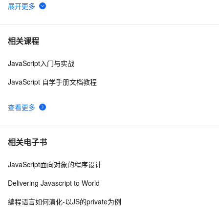
js 闭包 原型
578
6
在IE下的JS编程需注意的内存释放问题
6
7
相关课程
JavaScript入门与实战
Ajax学习-Javascript实例1
1
8
JavaScript 自学手册文档教程
创建JavaScript对象
546
9
查看更多
How JavaScript Work.
638
10
相关电子书
JavaScript面向对象的程序设计
Delivering Javascript to World
编程语言如何演化-以JS的private为例