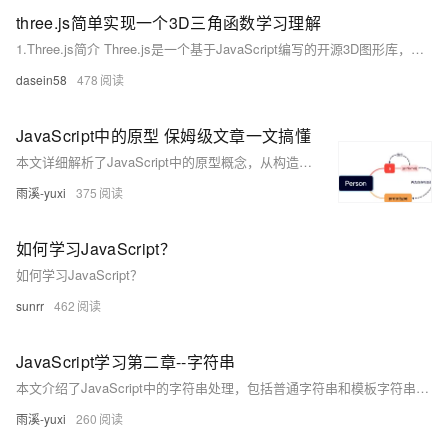
three.js简单实现一个3D三角函数学习理解
1.Three.js简介 Three.js是一个基于JavaScript编写的开源3D图形库，利用WebGL技术在网页上渲染3D图形。它提供了许多高级功能，如几何体、纹理、光照、阴影等，以便开发者能够快速地创建复杂且逼真的3D场景。同时，Three.js还具有很好的跨平台和跨浏览器兼容性，让用户无需安装任何插件就可以在现代浏览器上观看3D内容。
dasein58
478
JavaScript中的原型 保姆级文章一文搞懂
本文详细解析了JavaScript中的原型概念，从构造函数、原型对象、`__proto__`属性、`constructor`属性到原型链，层层递进地解释了JavaScript如何通过原型实现继承机制。适合初学者深入理解JS面向对象编程的核心原理。
雨溪-yuxi
375
如何学习JavaScript？
如何学习JavaScript？
sunrr
462
JavaScript学习第二章--字符串
本文介绍了JavaScript中的字符串处理，包括普通字符串和模板字符串的使用方法及常见字符串操作方法如`charAt`、`concat`、`endsWith`等，适合前端学习者参考。作者是一位热爱前端技术的大一学生，专注于分享实用的编程技巧。
雨溪-yuxi
260