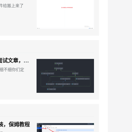
件给搬上来了
 面试文章，细
，细不细你们定
件安装，保姆教程