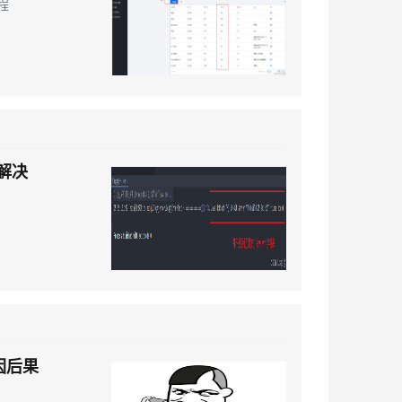
程
解决
前因后果