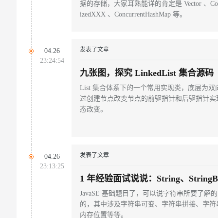
据的存储，大家耳熟能详的肯定是 Vector 、Collecti
izedXXX 、ConcurrentHashMap 等。
发表了文章
04.26
23:24:54
九张图，探究 LinkedList 集合源码
List 集合体系下的一个常用实现类，底层为
过创建节点改变节点的前驱指针和后驱指针实
态改变。
发表了文章
04.26
23:13:25
1 年经验面试说说：String、StringBuf
Builder
JavaSE 基础题目了，可以说字符串所要了解
的，其中涉及字符串可变、字符串拼接、字符
内存位置等等。