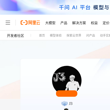
大模型
产品
解决方案
权益
定价
开发者社区
首页
模型体验
探索云世界
问产品
动手实
大模型
产品
解决方案
权益
定价
云市场
伙伴
服务
了解阿里云
精选产品
精选解决方案
普惠上云
产品定价
精选商城
成为销售伙伴
售前咨询
为什么选择阿里云
千问AI平台
了解云产品的定价详情
大模型服务平台百炼
千问办公，解锁你的工作
普惠上云 官方力荐
分销伙伴
在线服务
网站建设
什么是云计算
大
大模型服务与应用平台
企业级Agent产品，直接
云服务器38元/年起，超
咨询伙伴
多端小程序
技术领先
云上成本管理
售后服务
轻量应用服务器
Agency Agents：拥
官方推荐返现计划
大模型
精选产品
精选解决方案
Salesforce 国际版订阅
稳定可靠
管理和优化成本
推荐新用户得奖励，单订单
销售伙伴合作计划
自助服务
友盟天域
安全合规
人工智能与机器学习
AI
文本生成
云数据库 RDS
HappyHorse 打造一
云工开物
无影生态合作计划
在线服务
观测云
分析师报告
高校专属算力普惠，学生认
计算
互联网应用开发
Qwen3.8-Max
HOT
Salesforce On Alibaba C
工单服务
Tuya 物联网平台阿里云
研究报告与白皮书
人工智能平台 PAI
快速拥有专属 OpenClaw
大模
Consulting Partner 合
大数据
容器
智能体时代全能旗舰模型
免费试用
短信专区
J3
一站式AI开发、训练和推
蓝凌 OA
AI 大模型销售与服务生
现代化应用