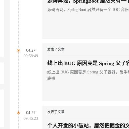
源码再现，SpringBoot 居然只有一个
源码再现，SpringBoot 居然只有一个 IOC 容器
AI 应用
10分钟微调：让0.6B模型媲美235B模
多模态数据信
型
依托云原生高可用架构,实现Dify私有化部署
用1%尺寸在特定领域达到大模型90%以上效果
一个 AI 助手
超强辅助，Bol
即刻拥有 DeepSeek-R1 满血版
在企业官网、通讯软件中为客户提供 AI 客服
多种方案随心选，轻松解锁专属 DeepSeek
发表了文章
04.27
09:58:49
线上出 BUG 原因竟是 Spring 
就去扒了它的底裤
线上出 BUG 原因竟是 Spring 父子容器，
底裤
发表了文章
04.27
09:46:23
个人开发的小破站，居然把掘金的