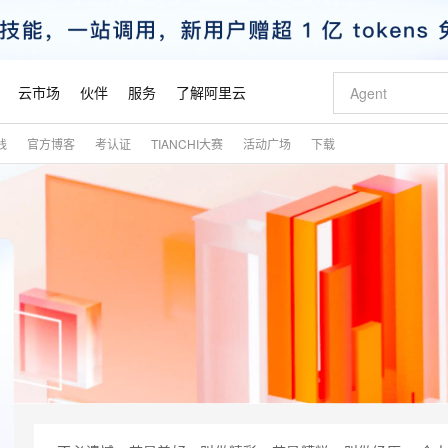
云市场
伙伴
服务
了解阿里云
践
官方博客
考认证
TIANCHI大赛
活动广场
下载
AI 特惠
数据与 API
成为产品伙伴
企业增值服务
最佳实践
价格计算器
AI 场景体
基础软件
产品伙伴合
阿里云认证
市场活动
配置报价
大模型
自助选配和估算价格
新方式
睿译宝，AI翻译排版一步到位
智启 AI 普惠权益
产品生态集成认证中心
企业支持计划
云上春晚
域名与网站
千问官方 MaaS 平台，为开发者和 Agent 而生，新用户赠送 1 亿 + tokens 额度
Qwen Aud
AI Coding
阿里云Maa
2026 阿里云
云服务器 E
为企业打
数据集
Windows
大模型认证
模型
NEW
NEW
交付可用成果
值低价云产品抢先购
上传文档即自动完成翻译和格式还原
至高享 1亿+免费 tokens，加速 Al 应用落地
提供智能易用的域名与建站服务
智能编程，一键
安全可靠、
产品生态伙伴
专家技术服务
云上奥运之旅
弹性计算合作
阿里云中企出
手机三要素
宝塔 Linux
全部认证
价格优势
有专属领域专家
GLM-5.2：长任务时代开源旗舰模型
阿里云 OPC 创新助力计划
千问大模型
即刻拥有 DeepS
AI 电商营销
对象存储 O
大模型
产品生态伙伴工作台
企业增值服务台
云栖战略参考
云存储合作计
云栖大会
身份实名认证
CentOS
训练营
推动算力普惠，释放技术红利
最高返9万
多领域专家智能体,一键组建 AI 虚拟交付团队
快速构建应用程序和网站，即刻迈出上云第一步
至高百万元 Token 补贴，加速一人公司成长
多元化、高性能、安全可靠的大模型服务
真正可用的 1M 上下文,一次完成代码全链路开发
轻松解锁专属 Dee
从图文生成到
云上的中国
数据库合作计
活动全景
短信
Docker
图片和
站式影视创作平台
Hermes Agent，打造自进化智能体
Token Plan 模型订阅计划
数字证书管理服务（原SSL证书）
5 分钟轻松部署
AI 广告创作
无影云电脑
企业成长
NEW
信息公告
看见新力量
云网络合作计
OCR 文字识别
JAVA
证享300元代金券
可视化编排打通从文字构思到成片全链路闭环
全托管，含MySQL、PostgreSQL、SQL Server、MariaDB多引擎
自主进化，持久记忆，越用越聪明
Qwen3.8-Max 首发尝鲜，限时加量 10 倍，夜间低至2折
实现全站HTTPS，呈现可信的WEB访问
图文、视频一
随时随地安
魔搭 Mode
Kimi-K3
HappyHors
NEW
loud
服务实践
官网公告
金融模力时刻
Salesforce O
版
发票查验
全能环境
Claude Code + GStack 打造工程团队
千问办公，限时限量积分加倍
Qoder
低代码高效构
AI 建站
短信服务
型
NEW
作计划
Kimi 最新旗舰模型，长程编程与推理利器
让文字生成流
计划
创新中心
魔搭 ModelSc
健康状态
理服务
让AI从“聊天伙伴”进化为能干活的“数字员工”
安装技能 GStack，拥有专属 AI 工程团队
你的AI工作搭子，覆盖日常办公高频场景
面向真实软件的智能体编程平台
0 代码专业建
客户案例
天气预报查询
操作系统
态合作计划