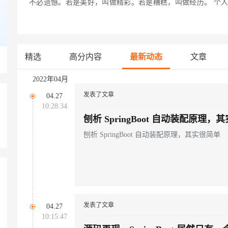
不必遗憾。若是美好，叫做精彩。若是糟糕，叫做经历。 个人网站：
Deepseek-v4-pro
HappyHors
同享
万小智 AI 建站低至 15元/月
Qoder CN
AI 短剧/漫剧
云原生数据库 
快递物流查询
WordPress
成为服务伙
高校合作
点，立即开启云上创新
覆盖公网/内网、递归/权威、移动APP等全场景解析服务
送.CN域名，送备案服务码
基于千问大模型等，支持代码智能生成、研发智能问答
AI助力短剧
态智能体模型
旗舰 MoE 大模型，百万上下文与顶尖推理能力
图生视频，流
Ubuntu
服务生态伙伴
云工开物
企业应用
Works
Night Plan 支持 Qwen 3.8-Max
云原生大数据计算服务 MaxCompute
AI 办公
容器服务 Kub
NEW
GLM-5.2
Wan2.7-T
Red Hat
30+ 款产品免费体验
Data Agent 驱动的一站式 Data+AI 开发治理平台
夜间 5 折，Qwen/Meoo/TokenPlan 客户专享
面向分析的企业级SaaS模式云数据仓库
AI智能应用
提供一站式管
科研合作
精选
高分内容
最新动态
文章
视觉 Coding、空间感知、多模态思考等全面升级
1M上下文，专为长程任务能力而生
ERP
堂（旗舰版）
SUSE
智能客服
CRM
2022年04月
防护产品
2个月
自动承接线索
建站小程序
发表了文章
OA 办公系统
AI 应用构建
大模型原生
04.27
10:28:34
力提升
财税管理
模板建站
刨析 SpringBoot 自动装配原理，
Qoder
大模型服务平台百炼-应用模版
HOT
NEW
面向真实软件
个人版上线、团队版降价；千问3.8-Max首发发尝鲜
丰富多元化的应用模版和解决方案
400电话
定制建站
刨析 SpringBoot 自动装配原理，其实很简单
万有无界
大模型服务平台百炼-智能体
方案
广告营销
模板小程序
的模型效果
灵活可视化地构建企业级 Agent
定制小程序
秒悟
人工智能平台 PAI
APP 开发
云端极速 AI 
新一代 AI 视频生成模型，深度适配广告营销等场景
AI Native 的算法工程平台，一站式完成建模、训练、推理服务部署
发表了文章
建站系统
04.27
10:15:47