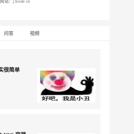
安全
j3code.cn
我要投诉
e-1.1-I2V
Cosyvoice-V3-Flash
PolarDB
上云场景组合购
Milvus 弹性伸缩功能新增节
伴
漫剧创作，剧本、分镜、视频高效生成
100%兼容MySQL、PostgreSQL，兼容Oracle，支持集中和分布式
覆盖90%+业务场景，专享组合折扣价
点支持范围
畅自然，细节丰富
高表现力语音合成大模型，语音克隆听感自然
VPN
ernetes 版 ACK
云聚AI 严选权益
AI 原生数据库服务发布
SSL 证书
2V
Fun-ASR
，一键激活高效办公新体验
理容器应用的 K8s 服务
精选AI产品，从模型到应用全链提效
Agent 数据网关
问答
视频
文戏情感细腻自然，动作戏激烈拳拳到肉，实现更强表演能力
支持中英文自由切换，具备更强的噪声鲁棒性
堡垒机
AI 用量加速计划
云原生数据库 PolarDB
防火墙
、识别商机，让客服更高效、服务更出色。
新老同享，达量后返
Agentic Database 发布
主机安全
应用
其实很简单
千问办公
NEW
AI 应用及服务市场
的智能体编程平台
一站式AI生产力平台
AI 应用
伶鹊
企业级人与Agent协作平台，接入和调度多个数字员工
智能客服平台，对话机器人、对话分析、智能外呼
大模型
大模型服务平台百炼 - 全妙
自然语言处理
应用创作平台
多模态内容创作工具，已接入 DeepSeek
数据标注
机器学习