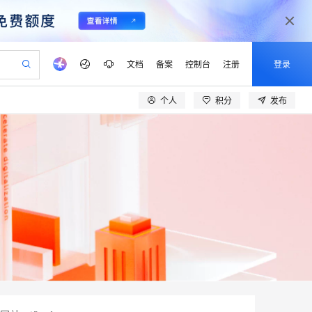
文档
备案
控制台
注册
登录
个人
积分
发布
验
作计划
器
AI 活动
专业服务
服务伙伴合作计划
开发者社区
加入我们
产品动态
服务平台百炼
阿里云 OPC 创新助力计划
一站式生成采购清单，支持单品或批量购买
io：打造专属 AI 语音助手
S产品伙伴计划（繁花）
峰会
CS
造的大模型服务与应用开发平台
一句话生成原生可编辑精美 PPT 文稿
AI 生产力先锋
Al MaaS 服务伙伴赋能合作
域名
博文
Careers
至高可申请百万元
Qwen3.8-Max 模型上线
开启高性价比 AI 编程新体验
弹性可伸缩的云计算服务
Qwen-Audio-3.0-Realtime 端到端实时语音角色扮演
输入一句话想法, 轻松生成专业的 PPT
先锋实践拓展 AI 生产力的边界
Token 补贴，五大权
计划
海大会
伙伴信用分合作计划
商标
问答
社会招聘
益加速 OPC 成功
eek-V4-Pro
SS
一键部署幻兽帕鲁游戏服务器
飞天发布时刻
HOT
Open Search 向量检索版支
划
备案
电子书
校园招聘
pSeek-V4-Pro
视频创作，一键激活电商全链路生产力
稳定、安全、高性价比、高性能的云存储服务
一键购买专属联机服务器，轻松开启游戏
所见，即是所愿
持视频检索 Pipeline 功能
更多支持
划
公司注册
镜像站
视频生成
语音识别与合成
专属 QwenPaw
漫剧工坊：一站式动画创作平台
AI 实训营
HOT
应用身份服务 (IDaaS)
合作伙伴培训与认证
划
上云迁移
站生成，高效打造优质广告素材
全接入的云上超级电脑
从聊天伙伴进化为能主动干活的本地数字员工
快速生产连贯的高质量长漫剧
从基础到进阶，Agent 创客手把手教你
OpenClaw 管理能力上线
lScope
我要反馈
e-1.1-T2V
Qwen3-TTS-Flash
查询合作伙伴
n Alibaba Cloud ISV 合作
代维服务
建企业门户网站
10 分钟搭建微信、支付宝小程序
MaxCompute MaxFrame 提
畅细腻的高质量视频
离线语音合成大模型，多语言方言自适应，低延迟高稳定
创新加速
ope
登录合作伙伴管理后台
我要建议
站，无忧落地极速上线
以可视化方式快速构建移动和 PC 门户网站
国内短信简单易用，安全可靠，秒级触达，全球覆盖200+国家和地区。
高效部署网站，快速应用到小程序
供自动弹性内存功能