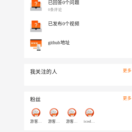
已回答0个问题
大模型解决方案
0条评论
迁移与运维管理
快速部署 Dify，高效搭建 
专有云
已发布0个视频
10 分钟在聊天系统中增加
github地址
更多
我关注的人
更多
粉丝
游客sbtill2k2ygu4
游客rs2sd4n6xpnn2
游客xy5yst2x7vonw
icodeboy