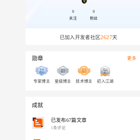
存储
天池大赛
Qwen3.7-Plus
云解析DNS
解决方案免费试用 新老
电子合同
最高领取价值200元试用
能看、能想、能动手的多模
安全
0
0
网络与CDN
AI 算法大赛
畅捷通
关注
粉丝
大数据开发治理平台 Data
AI 产品 免费试用
网络
安全
云开发大赛
Qwen3-VL-Plus
Tableau 订阅
1亿+ 大模型 tokens 和 
可观测
入门学习赛
2627
已加入开发者社区
天
中间件
AI空中课堂在线直播课
云防火墙
140+云产品 免费试用
上云与迁云
云原生的云上边界网络安全
产品新客免费试用，最长1
数据库
生态解决方案
勋章
更多
大模型服务
企业出海
大模型ACA认证体验
大数据计算
助力企业全员 AI 认知与能
行业生态解决方案
千问AI平台-Token Plan
政企业务
媒体服务
开发者生态解决方案
专家博主
星级博主
技术博主
初入江湖
企业服务与云通信
千问AI平台-模型体验
AI 开发和 AI 应用解决
在线体验全尺寸、多种模态
域名与网站
成就
Happy 系列大模型
终端用户计算
已发布67篇文章
Serverless
1条评论
开发工具