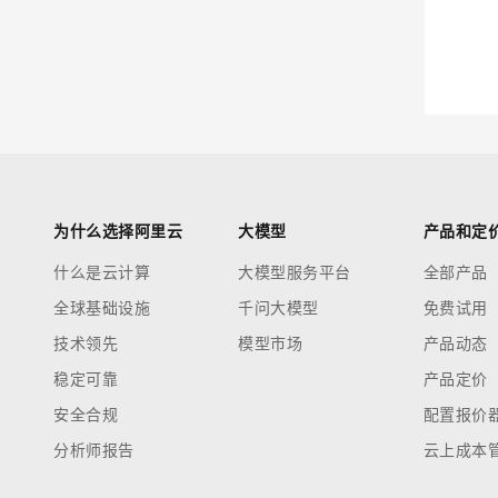
迁移与运维管理
大模型解决方案
专有云
快速部署 Dify，高效搭建 
10 分钟在聊天系统中增加
为什么选择阿里云
大模型
产品和定
什么是云计算
大模型服务平台
全部产品
全球基础设施
千问大模型
免费试用
技术领先
模型市场
产品动态
稳定可靠
产品定价
安全合规
配置报价
分析师报告
云上成本