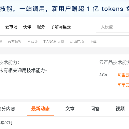
云市场
伙伴
服务
了解阿里云
践
官方博客
考认证
TIANCHI大赛
活动广场
下载
AI 特惠
数据与 API
成为产品伙伴
企业增值服务
最佳实践
价格计算器
AI 场景体
基础软件
产品伙伴合
阿里云认证
市场活动
配置报价
大模型
自助选配和估算价格
新方式
睿译宝，AI翻译排版一步到位
智启 AI 普惠权益
产品生态集成认证中心
企业支持计划
云上春晚
域名与网站
千问官方 MaaS 平台，为开发者和 Agent 而生，新用户赠送 1 亿 + tokens 额度
Qwen Aud
AI Coding
阿里云Maa
2026 阿里云
云服务器 E
为企业打
数据集
Windows
大模型认证
模型
NEW
NEW
技术能力：
云产品技术能
交付可用成果
值低价云产品抢先购
上传文档即自动完成翻译和格式还原
至高享 1亿+免费 tokens，加速 Al 应用落地
提供智能易用的域名与建站服务
智能编程，一键
安全可靠、
未有相关通用技术能力~
产品生态伙伴
专家技术服务
云上奥运之旅
弹性计算合作
阿里云中企出
手机三要素
宝塔 Linux
全部认证
价格优势
ACA
阿里云
有专属领域专家
GLM-5.2：长任务时代开源旗舰模型
阿里云 OPC 创新助力计划
千问大模型
即刻拥有 DeepS
AI 电商营销
对象存储 O
大模型
产品生态伙伴工作台
企业增值服务台
云栖战略参考
云存储合作计
云栖大会
身份实名认证
CentOS
训练营
推动算力普惠，释放技术红利
最高返9万
多领域专家智能体,一键组建 AI 虚拟交付团队
快速构建应用程序和网站，即刻迈出上云第一步
至高百万元 Token 补贴，加速一人公司成长
多元化、高性能、安全可靠的大模型服务
真正可用的 1M 上下文,一次完成代码全链路开发
轻松解锁专属 Dee
从图文生成到
云上的中国
数据库合作计
活动全景
短信
Docker
图片和
站式影视创作平台
Hermes Agent，打造自进化智能体
Token Plan 模型订阅计划
数字证书管理服务（原SSL证书）
5 分钟轻松部署
AI 广告创作
无影云电脑
企业成长
NEW
信息公告
看见新力量
云网络合作计
OCR 文字识别
JAVA
证享300元代金券
可视化编排打通从文字构思到成片全链路闭环
全托管，含MySQL、PostgreSQL、SQL Server、MariaDB多引擎
自主进化，持久记忆，越用越聪明
Qwen3.8-Max 首发尝鲜，限时加量 10 倍，夜间低至2折
实现全站HTTPS，呈现可信的WEB访问
图文、视频一
随时随地安
魔搭 Mode
高分内容
最新动态
文章
问答
视频
Kimi-K3
HappyHors
NEW
loud
服务实践
官网公告
金融模力时刻
Salesforce O
版
发票查验
全能环境
Claude Code + GStack 打造工程团队
千问办公，限时限量积分加倍
Qoder
低代码高效构
AI 建站
短信服务
型
NEW
作计划
计划
创新中心
魔搭 ModelSc
健康状态
理服务
让AI从“聊天伙伴”进化为能干活的“数字员工”
安装技能 GStack，拥有专属 AI 工程团队
你的AI工作搭子，覆盖日常办公高频场景
面向真实软件的智能体编程平台
0 代码专业建
23年07月
客户案例
天气预报查询
操作系统
Kimi 最新旗舰模型，长程编程与推理利器
让文字生成流
态合作计划