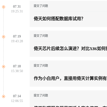
同享
万小智 AI 建站低至 15元/月
Qoder CN
AI 短剧/漫剧
云原生数据库 
快递物流查询
WordPress
成为服务伙
高校合作
提交了问题
07.31
Deepseek-v4-pro
HappyHors
点，立即开启云上创新
覆盖公网/内网、递归/权威、移动APP等全场景解析服务
送.CN域名，送备案服务码
基于千问大模型等，支持代码智能生成、研发智能问答
AI助力短剧
19:25:31
Ubuntu
服务生态伙伴
云工开物
企业应用
Works
Night Plan 支持 Qwen 3.8-Max
云原生大数据计算服务 MaxCompute
AI 办公
容器服务 Kub
NEW
倚天如何搭配数据库试用？
态智能体模型
旗舰 MoE 大模型，百万上下文与顶尖推理能力
图生视频，流
Red Hat
30+ 款产品免费体验
Data Agent 驱动的一站式 Data+AI 开发治理平台
夜间 5 折，Qwen/Meoo/TokenPlan 客户专享
面向分析的企业级SaaS模式云数据仓库
AI智能应用
提供一站式管
科研合作
ERP
堂（旗舰版）
SUSE
GLM-5.2
Wan2.7-T
智能客服
提交了问题
CRM
07.19
防护产品
2个月
自动承接线索
19:43:28
建站小程序
视觉 Coding、空间感知、多模态思考等全面升级
1M上下文，专为长程任务能力而生
OA 办公系统
倚天芯片后续怎么演进？对比X86如
力提升
财税管理
模板建站
AI 应用构建
大模型原生
400电话
定制建站
提交了问题
07.18
方案
广告营销
模板小程序
15:38:50
Qoder
大模型服务平台百炼-应用模版
HOT
NEW
面向真实软件
个人版上线、团队版降价；千问3.8-Max首发发尝鲜
丰富多元化的应用模版和解决方案
作为小白用户，直接用倚天计算实例有
定制小程序
万有无界
大模型服务平台百炼-智能体
APP 开发
的模型效果
灵活可视化地构建企业级 Agent
提交了问题
07.14
建站系统
12:06:55
秒悟
人工智能平台 PAI