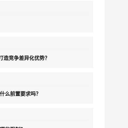
安全
我要投诉
PolarDB
上云场景组合购
Milvus 弹性伸缩功能新增节
伴
e-1.1-I2V
Cosyvoice-V3-Flash
漫剧创作，剧本、分镜、视频高效生成
100%兼容MySQL、PostgreSQL，兼容Oracle，支持集中和分布式
覆盖90%+业务场景，专享组合折扣价
点支持范围
VPN
ernetes 版 ACK
云聚AI 严选权益
AI 原生数据库服务发布
SSL 证书
畅自然，细节丰富
高表现力语音合成大模型，语音克隆听感自然
，一键激活高效办公新体验
理容器应用的 K8s 服务
精选AI产品，从模型到应用全链提效
Agent 数据网关
堡垒机
2V
Fun-ASR
AI 用量加速计划
云原生数据库 PolarDB
防火墙
、识别商机，让客服更高效、服务更出色。
新老同享，达量后返
Agentic Database 发布
文戏情感细腻自然，动作戏激烈拳拳到肉，实现更强表演能力
支持中英文自由切换，具备更强的噪声鲁棒性
主机安全
何打造竞争差异化优势？
AI 应用及服务市场
应用
AI 应用
千问办公
NEW
大模型
的智能体编程平台
一站式AI生产力平台
什么前置要求吗？
自然语言处理
伶鹊
企业级人与Agent协作平台，接入和调度多个数字员工
智能客服平台，对话机器人、对话分析、智能外呼
数据标注
大模型服务平台百炼 - 全妙
机器学习