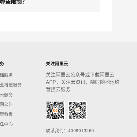
应用创作平台
多模态内容创作工具，已接入 DeepSeek
哪些限制？
息提取
与 AI 智能体进行实时音视频通话
从文本、图片、视频中提取结构化的属性信息
构建支持视频理解的 AI 音视频实时通话应用
t.diy 一步搞定创意建站
构建大模型应用的安全防护体系
务
关注阿里云
通过自然语言交互简化开发流程,全栈开发支持
通过阿里云安全产品对 AI 应用进行安全防护
关注阿里云公众号或下载阿里云
础服务
APP，关注云资讯，随时随地运维
业增值服务
管控云服务
云服务
网公告
康看板
任中心
联系我们：4008013260