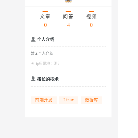
存储
天池大赛
云解析DNS
解决方案免费试用 新老
电子合同
Qwen3.7-Plus
最高领取价值200元试用
安全
网络与CDN
AI 算法大赛
文章
问答
视频
畅捷通
大数据开发治理平台 Data
AI 产品 免费试用
网络
0
4
0
安全
云开发大赛
能看、能想、能动手的多模
Tableau 订阅
1亿+ 大模型 tokens 和 
入门学习赛
可观测
中间件
AI空中课堂在线直播课
个人介绍
Qwen3-VL-Plus
云防火墙
140+云产品 免费试用
上云与迁云
云原生的云上边界网络安全
产品新客免费试用，最长1
数据库
暂无个人介绍
生态解决方案
企业出海
大模型ACA认证体验
大数据计算
ip所属地：浙江
助力企业全员 AI 认知与能
行业生态解决方案
政企业务
媒体服务
擅长的技术
大模型服务
开发者生态解决方案
企业服务与云通信
AI 开发和 AI 应用解决
千问AI平台-Token Plan
前端开发
Linux
数据库
域名与网站
千问AI平台-模型体验
终端用户计算
在线体验全尺寸、多种模态
Serverless
Happy 系列大模型
开发工具