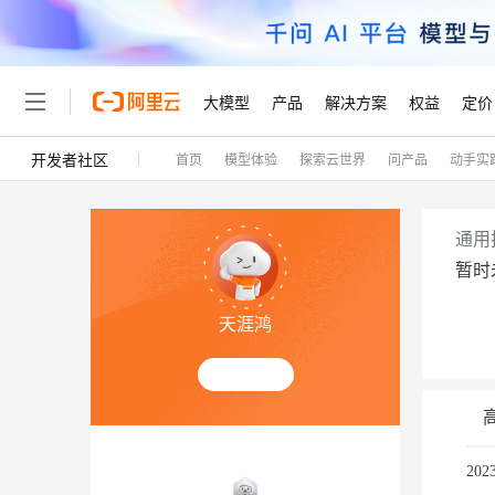
大模型
产品
解决方案
权益
定价
开发者社区
首页
模型体验
探索云世界
问产品
动手实
大模型
产品
解决方案
权益
定价
云市场
伙伴
服务
了解阿里云
精选产品
精选解决方案
普惠上云
产品定价
精选商城
成为销售伙伴
售前咨询
为什么选择阿里云
千问AI平台
了解云产品的定价详情
大模型服务平台百炼
千问办公，解锁你的工作
普惠上云 官方力荐
分销伙伴
在线服务
网站建设
什么是云计算
大
通用
大模型服务与应用平台
企业级Agent产品，直接
云服务器38元/年起，超
暂时
咨询伙伴
多端小程序
技术领先
云上成本管理
售后服务
轻量应用服务器
Agency Agents：拥
官方推荐返现计划
大模型
精选产品
精选解决方案
Salesforce 国际版订阅
稳定可靠
天涯鸿
管理和优化成本
推荐新用户得奖励，单订单
销售伙伴合作计划
自助服务
友盟天域
安全合规
人工智能与机器学习
AI
文本生成
云数据库 RDS
HappyHorse 打造一
云工开物
无影生态合作计划
在线服务
观测云
分析师报告
高校专属算力普惠，学生认
计算
互联网应用开发
Qwen3.8-Max
HOT
Salesforce On Alibaba C
工单服务
Tuya 物联网平台阿里云
研究报告与白皮书
人工智能平台 PAI
快速拥有专属 OpenClaw
大模
Consulting Partner 合
容器
大数据
免费试用
短信专区
一站式AI开发、训练和推
20
蓝凌 OA
智能体时代全能旗舰模型
AI 大模型销售与服务生
现代化应用