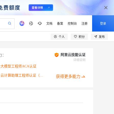
文档
备案
控制台
注册
登录
个人
积分
发布
验
作计划
器
AI 活动
专业服务
服务伙伴合作计划
开发者社区
加入我们
产品动态
服务平台百炼
阿里云 OPC 创新助力计划
一站式生成采购清单，支持单品或批量购买
io：打造专属 AI 语音助手
S产品伙伴计划（繁花）
峰会
CS
造的大模型服务与应用开发平台
一句话生成原生可编辑精美 PPT 文稿
AI 生产力先锋
Al MaaS 服务伙伴赋能合作
域名
博文
Careers
力：
阿里云技能认证
至高可申请百万元
Qwen3.8-Max 模型上线
开启高性价比 AI 编程新体验
弹性可伸缩的云计算服务
Qwen-Audio-3.0-Realtime 端到端实时语音角色扮演
输入一句话想法, 轻松生成专业的 PPT
先锋实践拓展 AI 生产力的边界
详细说明
Token 补贴，五大权
计划
海大会
伙伴信用分合作计划
商标
问答
社会招聘
大模型工程师ACA认证
益加速 OPC 成功
eek-V4-Pro
SS
一键部署幻兽帕鲁游戏服务器
飞天发布时刻
HOT
Open Search 向量检索版支
划
备案
电子书
校园招聘
pSeek-V4-Pro
视频创作，一键激活电商全链路生产力
稳定、安全、高性价比、高性能的云存储服务
阿里云云计算助理工程师认证（ACA）
一键购买专属联机服务器，轻松开启游戏
所见，即是所愿
持视频检索 Pipeline 功能
获得更多能力
更多支持
划
公司注册
镜像站
视频生成
语音识别与合成
专属 QwenPaw
漫剧工坊：一站式动画创作平台
AI 实训营
HOT
应用身份服务 (IDaaS)
合作伙伴培训与认证
划
上云迁移
站生成，高效打造优质广告素材
全接入的云上超级电脑
从聊天伙伴进化为能主动干活的本地数字员工
快速生产连贯的高质量长漫剧
从基础到进阶，Agent 创客手把手教你
OpenClaw 管理能力上线
lScope
我要反馈
e-1.1-T2V
Qwen3-TTS-Flash
查询合作伙伴
n Alibaba Cloud ISV 合作
代维服务
建企业门户网站
10 分钟搭建微信、支付宝小程序
MaxCompute MaxFrame 提
创新加速
ope
登录合作伙伴管理后台
我要建议
站，无忧落地极速上线
以可视化方式快速构建移动和 PC 门户网站
国内短信简单易用，安全可靠，秒级触达，全球覆盖200+国家和地区。
高效部署网站，快速应用到小程序
供自动弹性内存功能
畅细腻的高质量视频
离线语音合成大模型，多语言方言自适应，低延迟高稳定