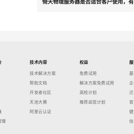
云端极速 AI 
新一代 AI 视频生成模型，深度适配广告营销等场景
AI Native 的算法工程平台，一站式完成建模、训练、推理服务部署
倚天物理服务器是否适合客户使用，有
AI 应用
10分钟微调：让0.6B模型媲美235B模
多模态数据信
型
依托云原生高可用架构,实现Dify私有化部署
用1%尺寸在特定领域达到大模型90%以上效果
一个 AI 助手
超强辅助，Bol
即刻拥有 DeepSeek-R1 满血版
价
技术内容
权益
服
在企业官网、通讯软件中为客户提供 AI 客服
多种方案随心选，轻松解锁专属 DeepSeek
技术解决方案
免费试用
基
帮助文档
解决方案免费试用
企
开发者社区
高校计划
迁
天池大赛
推荐返现计划
官
器
阿里云认证
健
管理
信