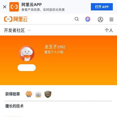
打开 APP
开发者社区
个人
龙玉子1992
暂无个人介绍
获得勋章
擅长的技术