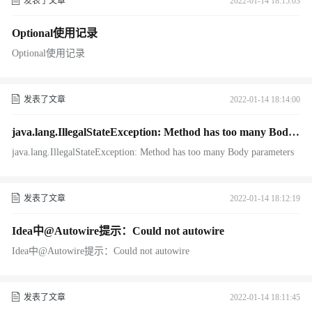
发表了文章
2022-01-14 18:15:03
Optional使用记录
Optional使用记录
发表了文章
2022-01-14 18:14:00
java.lang.IllegalStateException: Method has too many Body
parameters
java.lang.IllegalStateException: Method has too many Body parameters
发表了文章
2022-01-14 18:12:19
Idea中@Autowire提示：Could not autowire
Idea中@Autowire提示：Could not autowire
发表了文章
2022-01-14 18:11:45