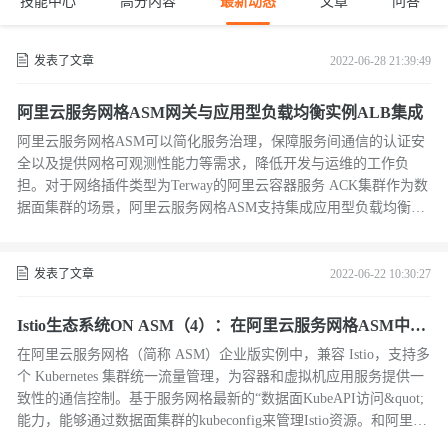
技能中心
高分内容
最新动态
文章
问答
发表了文章
2022-06-28 21:39:49
阿里云服务网格ASM网关与应用型负载均衡实例ALB集成
阿里云服务网格ASM可以简化服务治理，保障服务间通信的认证安
全以及提供网格可观测性能力等需求，降低开发与运维的工作负
担。对于网络插件类型为Terway的阿里云容器服务 ACK集群作为数
据面集群的场景，阿里云服务网格ASM支持集成应用型负载均衡实
例（ALB）。
发表了文章
2022-06-22 10:30:27
Istio生态系统ON ASM（4）：在阿里云服务网格ASM中集
成阿里云云效Flow实现DevOps
在阿里云服务网格（简称 ASM）企业版实例中，兼容 Istio，支持多
个 Kubernetes 集群统一流量管理，为容器和虚拟机应用服务提供一
致性的通信控制。基于服务网格最新的“数据面KubeAPI访问&quot;
能力，能够通过数据面集群的kubeconfig来管理Istio资源。和阿里云
Flow等云效工具集成后，可以享受DevOps、GitOps带来的应用发布