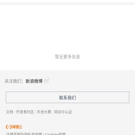
的便利性，还能够利用Istio细粒度的流量管控能力来实现蓝绿发
布，保障上线的稳定性。
暂无更多信息
关注我们：
新浪微博
联系我们
文档
|
开发者社区
|
天池大赛
|
培训与认证
法律声明及隐私权政策
|
Cookies政策