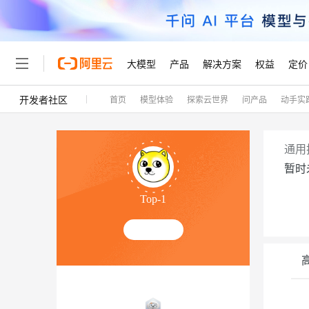
大模型
产品
解决方案
权益
定价
开发者社区
首页
模型体验
探索云世界
问产品
动手实
大模型
产品
解决方案
权益
定价
云市场
伙伴
服务
了解阿里云
精选产品
精选解决方案
普惠上云
产品定价
精选商城
成为销售伙伴
售前咨询
为什么选择阿里云
千问AI平台
了解云产品的定价详情
大模型服务平台百炼
睿译宝，AI翻译排版一
普惠上云 官方力荐
分销伙伴
在线服务
网站建设
什么是云计算
大
通用
大模型服务与应用平台
上传文档即自动完成翻译和
云服务器38元/年起，超
暂时
咨询伙伴
多端小程序
技术领先
云上成本管理
售后服务
轻量应用服务器
GLM-5.2：长任务时代
官方推荐返现计划
大模型
精选产品
精选解决方案
Salesforce 国际版订阅
稳定可靠
Top-1
管理和优化成本
推荐新用户得奖励，单订单
销售伙伴合作计划
自助服务
友盟天域
安全合规
人工智能与机器学习
AI
文本生成
云数据库 RDS
Hermes Agent，打造
云工开物
无影生态合作计划
在线服务
观测云
分析师报告
自主进化，持久记忆，越用
高校专属算力普惠，学生认
计算
互联网应用开发
Qwen3.8-Max
HOT
Salesforce On Alibaba C
工单服务
Tuya 物联网平台阿里云
研究报告与白皮书
人工智能平台 PAI
快速拥有专属 OpenClaw
大模
Consulting Partner 合
容器
大数据
免费试用
短信专区
一站式AI开发、训练和推
蓝凌 OA
智能体时代全能旗舰模型
AI 大模型销售与服务生
现代化应用