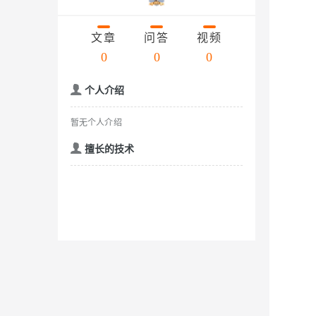
存储
天池大赛
云解析DNS
解决方案免费试用 新老
电子合同
Qwen3.7-Plus
最高领取价值200元试用
安全
网络与CDN
AI 算法大赛
文章
问答
视频
畅捷通
大数据开发治理平台 Data
AI 产品 免费试用
网络
0
0
0
安全
云开发大赛
能看、能想、能动手的多模
Tableau 订阅
1亿+ 大模型 tokens 和 
入门学习赛
可观测
中间件
AI空中课堂在线直播课
个人介绍
Qwen3-VL-Plus
云防火墙
140+云产品 免费试用
上云与迁云
云原生的云上边界网络安全
产品新客免费试用，最长1
数据库
暂无个人介绍
生态解决方案
企业出海
大模型ACA认证体验
大数据计算
擅长的技术
助力企业全员 AI 认知与能
行业生态解决方案
政企业务
媒体服务
大模型服务
开发者生态解决方案
企业服务与云通信
AI 开发和 AI 应用解决
千问AI平台-Token Plan
域名与网站
千问AI平台-模型体验
终端用户计算
在线体验全尺寸、多种模态
Serverless
Happy 系列大模型
开发工具