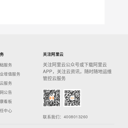
应用创作平台
多模态内容创作工具，已接入 DeepSeek
息提取
与 AI 智能体进行实时音视频通话
从文本、图片、视频中提取结构化的属性信息
构建支持视频理解的 AI 音视频实时通话应用
t.diy 一步搞定创意建站
构建大模型应用的安全防护体系
务
关注阿里云
通过自然语言交互简化开发流程,全栈开发支持
通过阿里云安全产品对 AI 应用进行安全防护
关注阿里云公众号或下载阿里云
础服务
APP，关注云资讯，随时随地运维
业增值服务
管控云服务
云服务
网公告
康看板
任中心
联系我们：4008013260