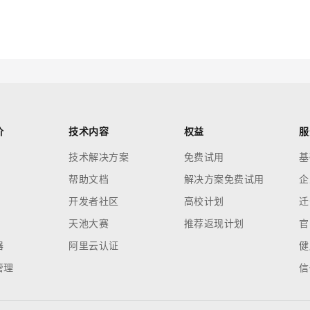
云端极速 AI 
新一代 AI 视频生成模型，深度适配广告营销等场景
AI Native 的算法工程平台，一站式完成建模、训练、推理服务部署
AI 应用
10分钟微调：让0.6B模型媲美235B模
多模态数据信
型
依托云原生高可用架构,实现Dify私有化部署
用1%尺寸在特定领域达到大模型90%以上效果
一个 AI 助手
超强辅助，Bol
价
技术内容
权益
服
即刻拥有 DeepSeek-R1 满血版
在企业官网、通讯软件中为客户提供 AI 客服
技术解决方案
免费试用
基
多种方案随心选，轻松解锁专属 DeepSeek
帮助文档
解决方案免费试用
企
开发者社区
高校计划
迁
天池大赛
推荐返现计划
官
器
阿里云认证
健
管理
信