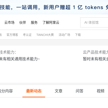
云市场
伙伴
服务
了解阿里云
践
官方博客
考认证
TIANCHI大赛
活动广场
下载
AI 特惠
数据与 API
成为产品伙伴
企业增值服务
最佳实践
价格计算器
AI 场景体
基础软件
产品伙伴合
阿里云认证
市场活动
配置报价
大模型
自助选配和估算价格
步到位
智启 AI 普惠权益
产品生态集成认证中心
企业支持计划
云上春晚
域名与网站
Qwen Audio：打造专属 AI 语音助手
千问官方 MaaS 平台，为开发者和 Agent 而生，新用户赠送 1 亿 + tokens 额度
一句话生成原生
AI Coding
阿里云Maa
2026 阿里云
云服务器 E
为企业打
数据集
Windows
大模型认证
模型
NEW
NEW
技术能力：
云产品技术能
格式还原
值低价云产品抢先购
至高享 1亿+免费 tokens，加速 Al 应用落地
提供智能易用的域名与建站服务
Qwen-Audio-3.0-Realtime 端到端实时语音角色扮演
输入一句话想法,
智能编程，一键
安全可靠、
未有相关通用技术能力~
暂时未有相关
产品生态伙伴
专家技术服务
云上奥运之旅
弹性计算合作
阿里云中企出
手机三要素
宝塔 Linux
全部认证
价格优势
开源旗舰模型
即刻拥有 DeepSeek-V4-Pro
阿里云 OPC 创新助力计划
千问大模型
一键部署幻兽
AI 电商营销
对象存储 O
大模型
产品生态伙伴工作台
企业增值服务台
云栖战略参考
云存储合作计
云栖大会
身份实名认证
CentOS
训练营
推动算力普惠，释放技术红利
最高返9万
真正可用的 1M 上下文,一次完成代码全链路开发
快速构建应用程序和网站，即刻迈出上云第一步
轻松解锁专属 DeepSeek-V4-Pro
至高百万元 Token 补贴，加速一人公司成长
多元化、高性能、安全可靠的大模型服务
一键购买专属
从图文生成到
云上的中国
数据库合作计
活动全景
短信
Docker
图片和
自进化智能体
5 分钟轻松部署专属 QwenPaw
Token Plan 模型订阅计划
数字证书管理服务（原SSL证书）
高效搭建 AI
AI 广告创作
无影云电脑
企业成长
NEW
HOT
信息公告
看见新力量
云网络合作计
OCR 文字识别
JAVA
越聪明
证享300元代金券
全托管，含MySQL、PostgreSQL、SQL Server、MariaDB多引擎
Qwen3.8-Max 首发尝鲜，限时加量 10 倍，夜间低至2折
实现全站 HTTPS，呈现可信的 Web 访问
从聊天伙伴进化为能主动干活的本地数字员工
图文、视频一
随时随地安
魔搭 Mode
高分内容
最新动态
文章
问答
视频
Kimi-K3
HappyHors
NEW
loud
服务实践
官网公告
金融模力时刻
Salesforce O
版
发票查验
全能环境
Claude Code + GStack 打造工程团队
千问办公，限时限量积分加倍
Qoder
低代码高效构
AI 建站
短信服务
型
NEW
作计划
计划
创新中心
魔搭 ModelSc
健康状态
理服务
让AI从“聊天伙伴”进化为能干活的“数字员工”
安装技能 GStack，拥有专属 AI 工程团队
你的AI工作搭子，覆盖日常办公高频场景
面向真实软件的智能体编程平台
0 代码专业建
客户案例
天气预报查询
操作系统
Kimi 最新旗舰模型，长程编程与推理利器
让文字生成流
态合作计划