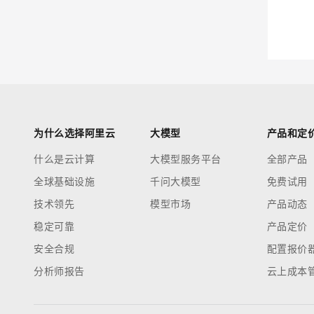
迁移与运维管理
大模型解决方案
专有云
快速部署 Dify，高效搭建 
10 分钟在聊天系统中增加
为什么选择阿里云
大模型
产品和定
什么是云计算
大模型服务平台
全部产品
全球基础设施
千问大模型
免费试用
技术领先
模型市场
产品动态
稳定可靠
产品定价
安全合规
配置报价
分析师报告
云上成本