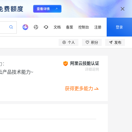
文档
备案
控制台
注册
登录
个人
积分
发布
验
作计划
器
AI 活动
专业服务
服务伙伴合作计划
开发者社区
加入我们
产品动态
服务平台百炼
阿里云 OPC 创新助力计划
一站式生成采购清单，支持单品或批量购买
可编辑精美 PPT 文稿
S产品伙伴计划（繁花）
峰会
CS
造的大模型服务与应用开发平台
Agency Agents：拥有专属领域专家
AI 生产力先锋
Al MaaS 服务伙伴赋能合作
域名
博文
Careers
PolarDB Agentic Database
力：
阿里云技能认证
至高可申请百万元
 轻松生成专业的 PPT
开启高性价比 AI 编程新体验
弹性可伸缩的云计算服务
先锋实践拓展 AI 生产力的边界
发布
多领域专家智能体,一键组建 AI 虚拟交付团队
详细说明
云产品技术能力~
Token 补贴，五大权
计划
海大会
伙伴信用分合作计划
商标
问答
社会招聘
益加速 OPC 成功
帕鲁游戏服务器
SS
HappyHorse 打造一站式影视创作平台
飞天发布时刻
HOT
秒悟 Meoo CLI 支持一键部
划
备案
电子书
校园招聘
联机服务器，轻松开启游戏
视频创作，一键激活电商全链路生产力
稳定、安全、高性价比、高性能的云存储服务
所见，即是所愿
署项目至阿里云账号
可视化编排打通从文字构思到成片全链路闭环
获得更多能力
更多支持
划
公司注册
镜像站
视频生成
语音识别与合成
 智能体与工作流应用
漫剧工坊：一站式动画创作平台
AI 实训营
Flink OSS 支持
合作伙伴培训与认证
划
上云迁移
站生成，高效打造优质广告素材
全接入的云上超级电脑
通过阿里云百炼高效搭建AI应用,助力高效开发
快速生产连贯的高质量长漫剧
从基础到进阶，Agent 创客手把手教你
AssumeRole 角色自定义
lScope
我要反馈
e-1.1-T2V
Qwen3-TTS-Flash
查询合作伙伴
n Alibaba Cloud ISV 合作
代维服务
建企业门户网站
10 分钟搭建微信、支付宝小程序
百炼 Qwen3.7-Flash 系列模
创新加速
ope
登录合作伙伴管理后台
我要建议
站，无忧落地极速上线
以可视化方式快速构建移动和 PC 门户网站
国内短信简单易用，安全可靠，秒级触达，全球覆盖200+国家和地区。
高效部署网站，快速应用到小程序
型发布
畅细腻的高质量视频
离线语音合成大模型，多语言方言自适应，低延迟高稳定