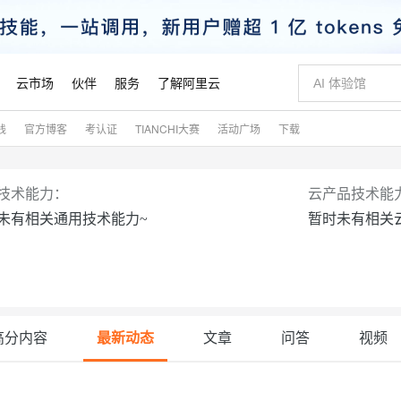
云市场
伙伴
服务
了解阿里云
践
官方博客
考认证
TIANCHI大赛
活动广场
下载
新方式
睿译宝，AI翻译排版一步到位
域名与网站
Qwen Aud
云服务器 E
模型
NEW
NEW
技术能力：
云产品技术能
交付可用成果
上传文档即自动完成翻译和格式还原
提供智能易用的域名与建站服务
安全可靠、
未有相关通用技术能力~
暂时未有相关
有专属领域专家
GLM-5.2：长任务时代开源旗舰模型
千问大模型
即刻拥有 DeepS
对象存储 O
大模型
多领域专家智能体,一键组建 AI 虚拟交付团队
快速构建应用程序和网站，即刻迈出上云第一步
多元化、高性能、安全可靠的大模型服务
真正可用的 1M 上下文,一次完成代码全链路开发
轻松解锁专属 Dee
站式影视创作平台
Hermes Agent，打造自进化智能体
数字证书管理服务（原SSL证书）
5 分钟轻松部署
无影云电脑
可视化编排打通从文字构思到成片全链路闭环
全托管，含MySQL、PostgreSQL、SQL Server、MariaDB多引擎
自主进化，持久记忆，越用越聪明
实现全站HTTPS，呈现可信的WEB访问
随时随地安
高分内容
最新动态
文章
问答
视频
Claude Code + GStack 打造工程团队
Qoder
低代码高效构
短信服务
型
理服务
让AI从“聊天伙伴”进化为能干活的“数字员工”
安装技能 GStack，拥有专属 AI 工程团队
面向真实软件的智能体编程平台