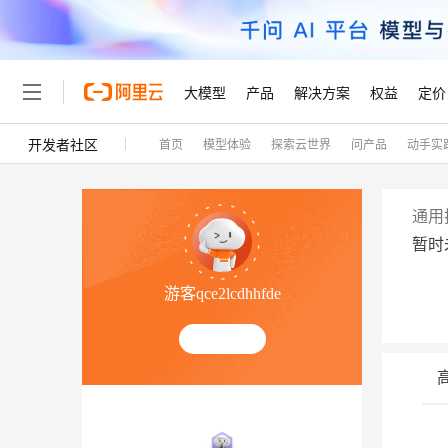
大模型
产品
解决方案
权益
定价
开发者社区
首页
模型体验
探索云世界
问产品
动手实
大模型
产品
解决方案
权益
定价
云市场
伙伴
服务
了解阿里云
精选产品
精选解决方案
大模型服务平台百炼
千问办公，解锁你的工作
大
通用
大模型服务与应用平台
企业级Agent产品，直接
暂时
轻量应用服务器
Agency Agents：拥
精选产品
精选解决方案
游客qce2lcdhhfde
人工智能与机器学习
AI
云数据库 RDS
HappyHorse 打造一
计算
互联网应用开发
人工智能平台 PAI
快速拥有专属 OpenClaw
大模
容器
大数据
一站式AI开发、训练和推
现代化应用