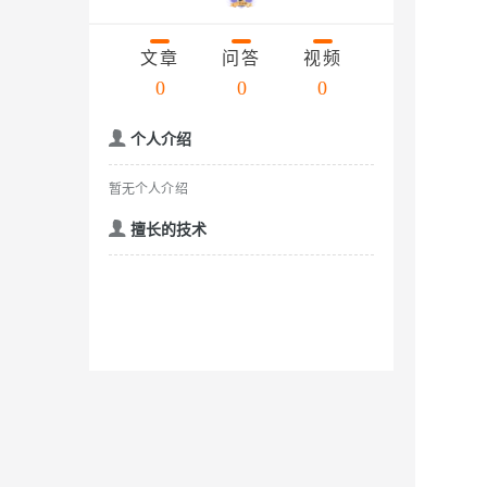
存储
云解析DNS
安全
网络与CDN
文章
问答
视频
大数据开发治理平台 Data
网络
0
0
0
安全
可观测
中间件
个人介绍
云防火墙
上云与迁云
云原生的云上边界网络安全
数据库
暂无个人介绍
企业出海
大数据计算
擅长的技术
政企业务
媒体服务
企业服务与云通信
域名与网站
终端用户计算
Serverless
开发工具