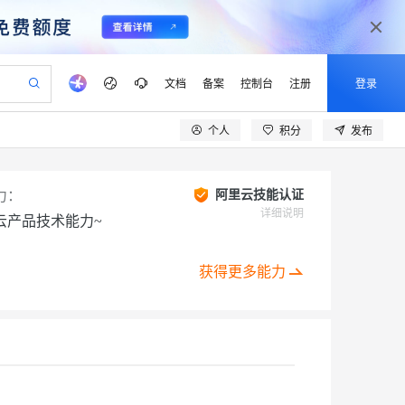
文档
备案
控制台
注册
登录
个人
积分
发布
产品动态
阿里云 OPC 创新助力计划
io：打造专属 AI 语音助手
CS
一句话生成原生可编辑精美 PPT 文稿
力：
阿里云技能认证
至高可申请百万元
Qwen3.8-Max 模型上线
弹性可伸缩的云计算服务
Qwen-Audio-3.0-Realtime 端到端实时语音角色扮演
输入一句话想法, 轻松生成专业的 PPT
详细说明
云产品技术能力~
Token 补贴，五大权
益加速 OPC 成功
eek-V4-Pro
SS
一键部署幻兽帕鲁游戏服务器
HOT
Open Search 向量检索版支
pSeek-V4-Pro
稳定、安全、高性价比、高性能的云存储服务
一键购买专属联机服务器，轻松开启游戏
持视频检索 Pipeline 功能
获得更多能力
专属 QwenPaw
漫剧工坊：一站式动画创作平台
HOT
应用身份服务 (IDaaS)
全接入的云上超级电脑
从聊天伙伴进化为能主动干活的本地数字员工
快速生产连贯的高质量长漫剧
OpenClaw 管理能力上线
建企业门户网站
10 分钟搭建微信、支付宝小程序
MaxCompute MaxFrame 提
以可视化方式快速构建移动和 PC 门户网站
国内短信简单易用，安全可靠，秒级触达，全球覆盖200+国家和地区。
高效部署网站，快速应用到小程序
供自动弹性内存功能