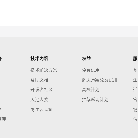
云端极速 AI 
新一代 AI 视频生成模型，深度适配广告营销等场景
AI Native 的算法工程平台，一站式完成建模、训练、推理服务部署
AI 应用
10分钟微调：让0.6B模型媲美235B模
多模态数据信
型
依托云原生高可用架构,实现Dify私有化部署
用1%尺寸在特定领域达到大模型90%以上效果
一个 AI 助手
超强辅助，Bol
价
技术内容
权益
服
即刻拥有 DeepSeek-R1 满血版
在企业官网、通讯软件中为客户提供 AI 客服
技术解决方案
免费试用
基
多种方案随心选，轻松解锁专属 DeepSeek
帮助文档
解决方案免费试用
企
开发者社区
高校计划
迁
天池大赛
推荐返现计划
官
器
阿里云认证
健
管理
信