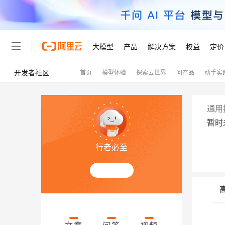
大模型
产品
解决方案
权益
定价
开发者社区
首页
模型体验
探索云世界
问产品
动手实
大模型
产品
解决方案
权益
定价
云市场
伙伴
服务
了解阿里云
精选产品
精选解决方案
普惠上云
产品定价
精选商城
成为销售伙伴
售前咨询
为什么选择阿里云
千问AI平台
了解云产品的定价详情
大模型服务平台百炼
睿译宝，AI翻译排版一
普惠上云 官方力荐
分销伙伴
在线服务
网站建设
什么是云计算
大
通用
大模型服务与应用平台
上传文档即自动完成翻译和
云服务器38元/年起，超
暂时
咨询伙伴
多端小程序
技术领先
云上成本管理
售后服务
轻量应用服务器
GLM-5.2：长任务时代
官方推荐返现计划
大模型
精选产品
精选解决方案
Salesforce 国际版订阅
稳定可靠
行者必至
管理和优化成本
推荐新用户得奖励，单订单
销售伙伴合作计划
自助服务
友盟天域
安全合规
人工智能与机器学习
AI
文本生成
云数据库 RDS
Hermes Agent，打造
云工开物
无影生态合作计划
在线服务
观测云
分析师报告
自主进化，持久记忆，越用
高校专属算力普惠，学生认
计算
互联网应用开发
Qwen3.8-Max
HOT
Salesforce On Alibaba C
工单服务
Tuya 物联网平台阿里云
研究报告与白皮书
人工智能平台 PAI
快速拥有专属 OpenClaw
大模
Consulting Partner 合
容器
大数据
免费试用
短信专区
一站式AI开发、训练和推
蓝凌 OA
智能体时代全能旗舰模型
AI 大模型销售与服务生
现代化应用