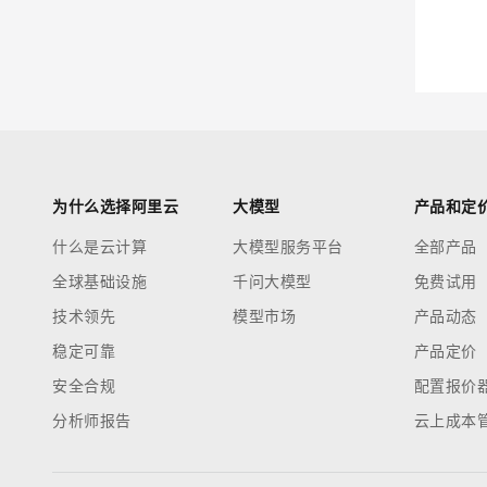
迁移与运维管理
大模型解决方案
专有云
快速部署 Dify，高效搭建 
10 分钟在聊天系统中增加
为什么选择阿里云
大模型
产品和定
什么是云计算
大模型服务平台
全部产品
全球基础设施
千问大模型
免费试用
技术领先
模型市场
产品动态
稳定可靠
产品定价
安全合规
配置报价
分析师报告
云上成本