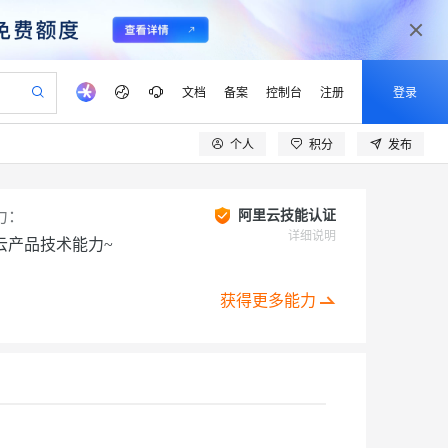
文档
备案
控制台
注册
登录
个人
积分
发布
验
作计划
器
AI 活动
专业服务
服务伙伴合作计划
开发者社区
加入我们
产品动态
服务平台百炼
阿里云 OPC 创新助力计划
一站式生成采购清单，支持单品或批量购买
可编辑精美 PPT 文稿
S产品伙伴计划（繁花）
峰会
CS
造的大模型服务与应用开发平台
Agency Agents：拥有专属领域专家
AI 生产力先锋
Al MaaS 服务伙伴赋能合作
域名
博文
Careers
力：
阿里云技能认证
至高可申请百万元
Qwen3.8-Max 模型上线
 轻松生成专业的 PPT
开启高性价比 AI 编程新体验
弹性可伸缩的云计算服务
先锋实践拓展 AI 生产力的边界
多领域专家智能体,一键组建 AI 虚拟交付团队
详细说明
云产品技术能力~
Token 补贴，五大权
计划
海大会
伙伴信用分合作计划
商标
问答
社会招聘
益加速 OPC 成功
帕鲁游戏服务器
SS
HappyHorse 打造一站式影视创作平台
飞天发布时刻
HOT
Open Search 向量检索版支
划
备案
电子书
校园招聘
联机服务器，轻松开启游戏
视频创作，一键激活电商全链路生产力
稳定、安全、高性价比、高性能的云存储服务
所见，即是所愿
持视频检索 Pipeline 功能
可视化编排打通从文字构思到成片全链路闭环
获得更多能力
更多支持
划
公司注册
镜像站
视频生成
语音识别与合成
 智能体与工作流应用
漫剧工坊：一站式动画创作平台
AI 实训营
应用身份服务 (IDaaS)
合作伙伴培训与认证
划
上云迁移
站生成，高效打造优质广告素材
全接入的云上超级电脑
通过阿里云百炼高效搭建AI应用,助力高效开发
快速生产连贯的高质量长漫剧
从基础到进阶，Agent 创客手把手教你
OpenClaw 管理能力上线
lScope
我要反馈
e-1.1-T2V
Qwen3-TTS-Flash
查询合作伙伴
n Alibaba Cloud ISV 合作
代维服务
建企业门户网站
10 分钟搭建微信、支付宝小程序
MaxCompute MaxFrame 提
创新加速
ope
登录合作伙伴管理后台
我要建议
站，无忧落地极速上线
以可视化方式快速构建移动和 PC 门户网站
国内短信简单易用，安全可靠，秒级触达，全球覆盖200+国家和地区。
高效部署网站，快速应用到小程序
供自动弹性内存功能
畅细腻的高质量视频
离线语音合成大模型，多语言方言自适应，低延迟高稳定