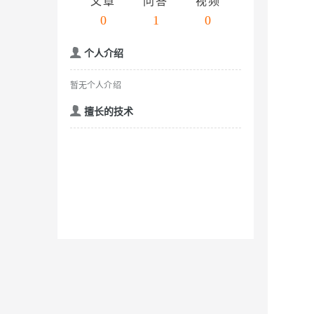
存储
天池大赛
文章
问答
视频
云解析DNS
解决方案免费试用 新老
电子合同
0
1
0
Qwen3.7-Plus
最高领取价值200元试用
安全
网络与CDN
AI 算法大赛
畅捷通
大数据开发治理平台 Data
AI 产品 免费试用
个人介绍
网络
安全
云开发大赛
能看、能想、能动手的多模
Tableau 订阅
1亿+ 大模型 tokens 和 
入门学习赛
可观测
中间件
暂无个人介绍
AI空中课堂在线直播课
Qwen3-VL-Plus
云防火墙
140+云产品 免费试用
上云与迁云
云原生的云上边界网络安全
产品新客免费试用，最长1
擅长的技术
数据库
生态解决方案
企业出海
大模型ACA认证体验
大数据计算
助力企业全员 AI 认知与能
行业生态解决方案
政企业务
媒体服务
大模型服务
开发者生态解决方案
企业服务与云通信
AI 开发和 AI 应用解决
千问AI平台-Token Plan
域名与网站
千问AI平台-模型体验
终端用户计算
在线体验全尺寸、多种模态
Serverless
Happy 系列大模型
开发工具