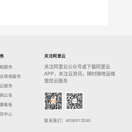
应用创作平台
多模态内容创作工具，已接入 DeepSeek
息提取
与 AI 智能体进行实时音视频通话
从文本、图片、视频中提取结构化的属性信息
构建支持视频理解的 AI 音视频实时通话应用
t.diy 一步搞定创意建站
构建大模型应用的安全防护体系
务
关注阿里云
通过自然语言交互简化开发流程,全栈开发支持
通过阿里云安全产品对 AI 应用进行安全防护
关注阿里云公众号或下载阿里云
础服务
APP，关注云资讯，随时随地运维
业增值服务
管控云服务
云服务
网公告
康看板
任中心
联系我们：4008013260