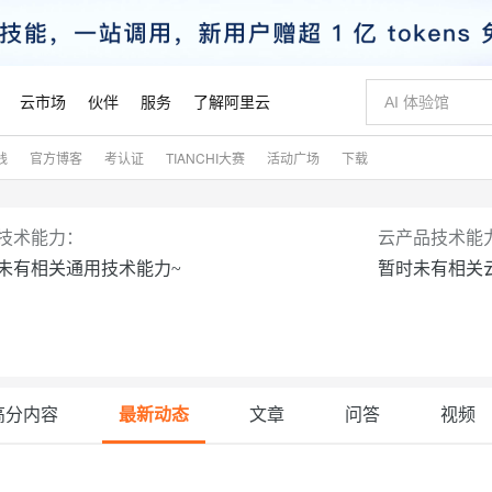
云市场
伙伴
服务
了解阿里云
践
官方博客
考认证
TIANCHI大赛
活动广场
下载
AI 特惠
数据与 API
成为产品伙伴
企业增值服务
最佳实践
价格计算器
AI 场景体
基础软件
产品伙伴合
阿里云认证
市场活动
配置报价
大模型
自助选配和估算价格
步到位
智启 AI 普惠权益
产品生态集成认证中心
企业支持计划
云上春晚
域名与网站
Qwen Audio：打造专属 AI 语音助手
千问官方 MaaS 平台，为开发者和 Agent 而生，新用户赠送 1 亿 + tokens 额度
一句话生成原生
AI Coding
阿里云Maa
2026 阿里云
云服务器 E
为企业打
数据集
Windows
大模型认证
模型
NEW
NEW
技术能力：
云产品技术能
格式还原
值低价云产品抢先购
至高享 1亿+免费 tokens，加速 Al 应用落地
提供智能易用的域名与建站服务
Qwen-Audio-3.0-Realtime 端到端实时语音角色扮演
输入一句话想法,
智能编程，一键
安全可靠、
未有相关通用技术能力~
暂时未有相关
产品生态伙伴
专家技术服务
云上奥运之旅
弹性计算合作
阿里云中企出
手机三要素
宝塔 Linux
全部认证
价格优势
开源旗舰模型
即刻拥有 DeepSeek-V4-Pro
阿里云 OPC 创新助力计划
千问大模型
一键部署幻兽
AI 电商营销
对象存储 O
大模型
产品生态伙伴工作台
企业增值服务台
云栖战略参考
云存储合作计
云栖大会
身份实名认证
CentOS
训练营
推动算力普惠，释放技术红利
最高返9万
真正可用的 1M 上下文,一次完成代码全链路开发
快速构建应用程序和网站，即刻迈出上云第一步
轻松解锁专属 DeepSeek-V4-Pro
至高百万元 Token 补贴，加速一人公司成长
多元化、高性能、安全可靠的大模型服务
一键购买专属
从图文生成到
云上的中国
数据库合作计
活动全景
短信
Docker
图片和
自进化智能体
5 分钟轻松部署专属 QwenPaw
Token Plan 模型订阅计划
数字证书管理服务（原SSL证书）
高效搭建 AI
AI 广告创作
无影云电脑
企业成长
NEW
HOT
信息公告
看见新力量
云网络合作计
OCR 文字识别
JAVA
越聪明
证享300元代金券
全托管，含MySQL、PostgreSQL、SQL Server、MariaDB多引擎
Qwen3.8-Max 首发尝鲜，限时加量 10 倍，夜间低至2折
实现全站HTTPS，呈现可信的WEB访问
从聊天伙伴进化为能主动干活的本地数字员工
图文、视频一
随时随地安
魔搭 Mode
高分内容
最新动态
文章
问答
视频
Kimi-K3
HappyHors
NEW
loud
服务实践
官网公告
金融模力时刻
Salesforce O
版
发票查验
全能环境
Claude Code + GStack 打造工程团队
千问办公，限时限量积分加倍
Qoder
低代码高效构
AI 建站
短信服务
型
NEW
作计划
计划
创新中心
魔搭 ModelSc
健康状态
理服务
让AI从“聊天伙伴”进化为能干活的“数字员工”
安装技能 GStack，拥有专属 AI 工程团队
你的AI工作搭子，覆盖日常办公高频场景
面向真实软件的智能体编程平台
0 代码专业建
客户案例
天气预报查询
操作系统
Kimi 最新旗舰模型，长程编程与推理利器
让文字生成流
态合作计划