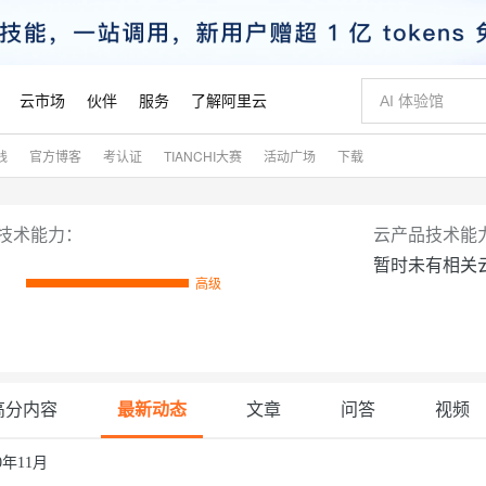
云市场
伙伴
服务
了解阿里云
践
官方博客
考认证
TIANCHI大赛
活动广场
下载
AI 特惠
数据与 API
成为产品伙伴
企业增值服务
最佳实践
价格计算器
AI 场景体
基础软件
产品伙伴合
阿里云认证
市场活动
配置报价
大模型
自助选配和估算价格
新方式
睿译宝，AI翻译排版一步到位
智启 AI 普惠权益
产品生态集成认证中心
企业支持计划
云上春晚
域名与网站
千问官方 MaaS 平台，为开发者和 Agent 而生，新用户赠送 1 亿 + tokens 额度
Qwen Aud
AI Coding
阿里云Maa
2026 阿里云
云服务器 E
为企业打
数据集
Windows
大模型认证
模型
NEW
NEW
技术能力：
云产品技术能
交付可用成果
值低价云产品抢先购
上传文档即自动完成翻译和格式还原
至高享 1亿+免费 tokens，加速 Al 应用落地
提供智能易用的域名与建站服务
智能编程，一键
安全可靠、
暂时未有相关
产品生态伙伴
专家技术服务
云上奥运之旅
弹性计算合作
阿里云中企出
手机三要素
宝塔 Linux
全部认证
价格优势
高级
有专属领域专家
GLM-5.2：长任务时代开源旗舰模型
阿里云 OPC 创新助力计划
千问大模型
即刻拥有 DeepS
AI 电商营销
对象存储 O
大模型
产品生态伙伴工作台
企业增值服务台
云栖战略参考
云存储合作计
云栖大会
身份实名认证
CentOS
训练营
推动算力普惠，释放技术红利
最高返9万
多领域专家智能体,一键组建 AI 虚拟交付团队
快速构建应用程序和网站，即刻迈出上云第一步
至高百万元 Token 补贴，加速一人公司成长
多元化、高性能、安全可靠的大模型服务
真正可用的 1M 上下文,一次完成代码全链路开发
轻松解锁专属 Dee
从图文生成到
云上的中国
数据库合作计
活动全景
短信
Docker
图片和
站式影视创作平台
Hermes Agent，打造自进化智能体
Token Plan 模型订阅计划
数字证书管理服务（原SSL证书）
5 分钟轻松部署
AI 广告创作
无影云电脑
企业成长
NEW
信息公告
看见新力量
云网络合作计
OCR 文字识别
JAVA
证享300元代金券
可视化编排打通从文字构思到成片全链路闭环
全托管，含MySQL、PostgreSQL、SQL Server、MariaDB多引擎
自主进化，持久记忆，越用越聪明
Qwen3.8-Max 首发尝鲜，限时加量 10 倍，夜间低至2折
实现全站HTTPS，呈现可信的WEB访问
图文、视频一
随时随地安
魔搭 Mode
高分内容
最新动态
文章
问答
视频
Kimi-K3
HappyHors
NEW
loud
服务实践
官网公告
金融模力时刻
Salesforce O
版
发票查验
全能环境
Claude Code + GStack 打造工程团队
千问办公，限时限量积分加倍
Qoder
低代码高效构
AI 建站
短信服务
型
NEW
作计划
计划
创新中心
魔搭 ModelSc
健康状态
理服务
让AI从“聊天伙伴”进化为能干活的“数字员工”
安装技能 GStack，拥有专属 AI 工程团队
你的AI工作搭子，覆盖日常办公高频场景
面向真实软件的智能体编程平台
0 代码专业建
20年11月
客户案例
天气预报查询
操作系统
Kimi 最新旗舰模型，长程编程与推理利器
让文字生成流
态合作计划