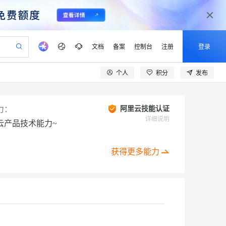
文档
备案
控制台
注册
登录
个人
积分
发布
验
作计划
器
AI 活动
专业服务
服务伙伴合作计划
开发者社区
加入我们
产品动态
服务平台百炼
阿里云 OPC 创新助力计划
一站式生成采购清单，支持单品或批量购买
io：打造专属 AI 语音助手
S产品伙伴计划（繁花）
峰会
CS
造的大模型服务与应用开发平台
一句话生成原生可编辑精美 PPT 文稿
AI 生产力先锋
Al MaaS 服务伙伴赋能合作
域名
博文
Careers
力：
阿里云技能认证
至高可申请百万元
Qwen3.8-Max 模型上线
开启高性价比 AI 编程新体验
弹性可伸缩的云计算服务
Qwen-Audio-3.0-Realtime 端到端实时语音角色扮演
输入一句话想法, 轻松生成专业的 PPT
先锋实践拓展 AI 生产力的边界
详细说明
云产品技术能力~
Token 补贴，五大权
计划
海大会
伙伴信用分合作计划
商标
问答
社会招聘
益加速 OPC 成功
eek-V4-Pro
SS
一键部署幻兽帕鲁游戏服务器
飞天发布时刻
HOT
Open Search 向量检索版支
划
备案
电子书
校园招聘
pSeek-V4-Pro
视频创作，一键激活电商全链路生产力
稳定、安全、高性价比、高性能的云存储服务
一键购买专属联机服务器，轻松开启游戏
所见，即是所愿
持视频检索 Pipeline 功能
获得更多能力
更多支持
划
公司注册
镜像站
视频生成
语音识别与合成
专属 QwenPaw
漫剧工坊：一站式动画创作平台
AI 实训营
HOT
应用身份服务 (IDaaS)
合作伙伴培训与认证
划
上云迁移
站生成，高效打造优质广告素材
全接入的云上超级电脑
从聊天伙伴进化为能主动干活的本地数字员工
快速生产连贯的高质量长漫剧
从基础到进阶，Agent 创客手把手教你
OpenClaw 管理能力上线
lScope
我要反馈
e-1.1-T2V
Qwen3-TTS-Flash
查询合作伙伴
n Alibaba Cloud ISV 合作
代维服务
建企业门户网站
10 分钟搭建微信、支付宝小程序
MaxCompute MaxFrame 提
创新加速
ope
登录合作伙伴管理后台
我要建议
站，无忧落地极速上线
以可视化方式快速构建移动和 PC 门户网站
国内短信简单易用，安全可靠，秒级触达，全球覆盖200+国家和地区。
高效部署网站，快速应用到小程序
供自动弹性内存功能
畅细腻的高质量视频
离线语音合成大模型，多语言方言自适应，低延迟高稳定