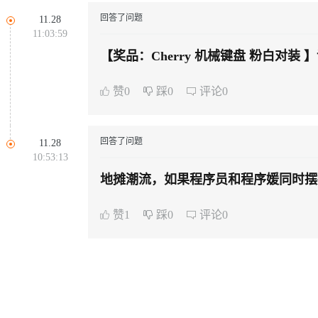
同享
万小智 AI 建站低至 15元/月
Qoder CN
AI 短剧/漫剧
云原生数据库 
快递物流查询
WordPress
成为服务伙
高校合作
回答了问题
11.28
Deepseek-v4-pro
HappyHors
点，立即开启云上创新
覆盖公网/内网、递归/权威、移动APP等全场景解析服务
送.CN域名，送备案服务码
基于千问大模型等，支持代码智能生成、研发智能问答
AI助力短剧
11:03:59
Ubuntu
服务生态伙伴
云工开物
企业应用
Works
Night Plan 支持 Qwen 3.8-Max
云原生大数据计算服务 MaxCompute
AI 办公
容器服务 Kub
NEW
【奖品：Cherry 机械键盘 粉白对装
态智能体模型
旗舰 MoE 大模型，百万上下文与顶尖推理能力
图生视频，流
Red Hat
30+ 款产品免费体验
Data Agent 驱动的一站式 Data+AI 开发治理平台
夜间 5 折，Qwen/Meoo/TokenPlan 客户专享
面向分析的企业级SaaS模式云数据仓库
AI智能应用
提供一站式管
科研合作
ERP
堂（旗舰版）
SUSE
赞0
踩0
评论0
GLM-5.2
Wan2.7-T
智能客服
CRM
防护产品
2个月
自动承接线索
建站小程序
视觉 Coding、空间感知、多模态思考等全面升级
1M上下文，专为长程任务能力而生
OA 办公系统
回答了问题
11.28
力提升
10:53:13
财税管理
模板建站
地摊潮流，如果程序员和程序媛同时摆
AI 应用构建
大模型原生
400电话
定制建站
方案
广告营销
模板小程序
赞1
踩0
评论0
Qoder
大模型服务平台百炼-应用模版
HOT
NEW
面向真实软件
个人版上线、团队版降价；千问3.8-Max首发发尝鲜
丰富多元化的应用模版和解决方案
定制小程序
万有无界
大模型服务平台百炼-智能体
APP 开发
的模型效果
灵活可视化地构建企业级 Agent
建站系统
秒悟
人工智能平台 PAI