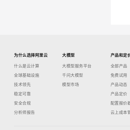
迁移与运维管理
大模型解决方案
专有云
快速部署 Dify，高效搭建 
10 分钟在聊天系统中增加
为什么选择阿里云
大模型
产品和定
什么是云计算
大模型服务平台
全部产品
全球基础设施
千问大模型
免费试用
技术领先
模型市场
产品动态
稳定可靠
产品定价
安全合规
配置报价
分析师报告
云上成本