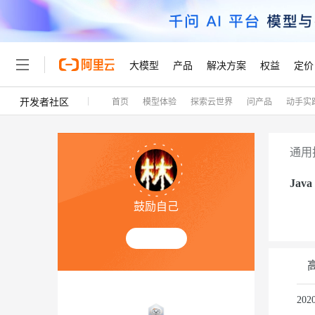
大模型
产品
解决方案
权益
定价
开发者社区
首页
模型体验
探索云世界
问产品
动手实
大模型
产品
解决方案
权益
定价
云市场
伙伴
服务
了解阿里云
精选产品
精选解决方案
普惠上云
产品定价
精选商城
成为销售伙伴
售前咨询
为什么选择阿里云
千问AI平台
了解云产品的定价详情
大模型服务平台百炼
千问办公，解锁你的工作
普惠上云 官方力荐
分销伙伴
在线服务
网站建设
什么是云计算
大
通用
大模型服务与应用平台
企业级Agent产品，直接
云服务器38元/年起，超
咨询伙伴
多端小程序
技术领先
Java
云上成本管理
售后服务
轻量应用服务器
Agency Agents：拥
官方推荐返现计划
大模型
精选产品
精选解决方案
Salesforce 国际版订阅
稳定可靠
鼓励自己
管理和优化成本
推荐新用户得奖励，单订单
销售伙伴合作计划
自助服务
友盟天域
安全合规
人工智能与机器学习
AI
文本生成
云数据库 RDS
HappyHorse 打造一
云工开物
无影生态合作计划
在线服务
观测云
分析师报告
高校专属算力普惠，学生认
计算
互联网应用开发
Qwen3.8-Max
HOT
Salesforce On Alibaba C
工单服务
Tuya 物联网平台阿里云
研究报告与白皮书
人工智能平台 PAI
快速拥有专属 OpenClaw
大模
Consulting Partner 合
容器
大数据
免费试用
短信专区
一站式AI开发、训练和推
20
蓝凌 OA
智能体时代全能旗舰模型
AI 大模型销售与服务生
现代化应用