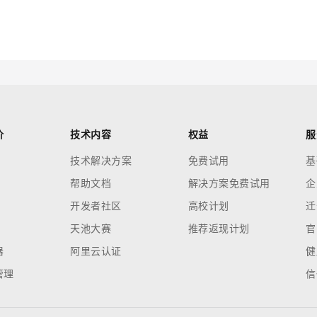
云端极速 AI 
新一代 AI 视频生成模型，深度适配广告营销等场景
AI Native 的算法工程平台，一站式完成建模、训练、推理服务部署
AI 应用
10分钟微调：让0.6B模型媲美235B模
多模态数据信
型
依托云原生高可用架构,实现Dify私有化部署
用1%尺寸在特定领域达到大模型90%以上效果
一个 AI 助手
超强辅助，Bol
价
技术内容
权益
服
即刻拥有 DeepSeek-R1 满血版
在企业官网、通讯软件中为客户提供 AI 客服
技术解决方案
免费试用
基
多种方案随心选，轻松解锁专属 DeepSeek
帮助文档
解决方案免费试用
企
开发者社区
高校计划
迁
天池大赛
推荐返现计划
官
器
阿里云认证
健
管理
信