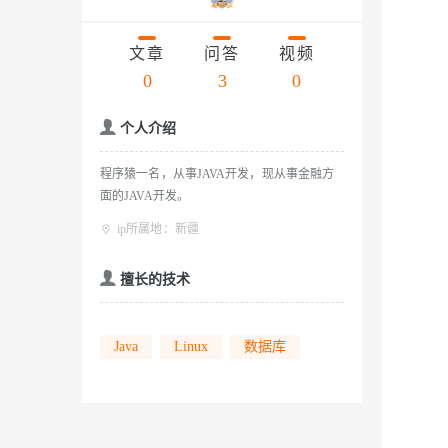
存储
天池大赛
云解析DNS
解决方案免费试用 新老
电子合同
Qwen3.7-Plus
最高领取价值200元试用
安全
网络与CDN
AI 算法大赛
文章
问答
视频
畅捷通
大数据开发治理平台 Data
AI 产品 免费试用
网络
0
3
0
安全
云开发大赛
能看、能想、能动手的多模
Tableau 订阅
1亿+ 大模型 tokens 和 
入门学习赛
可观测
中间件
AI空中课堂在线直播课
个人介绍
Qwen3-VL-Plus
云防火墙
140+云产品 免费试用
上云与迁云
云原生的云上边界网络安全
产品新客免费试用，最长1
数据库
程序猿一名，从事JAVA开发，现从事金融方
生态解决方案
企业出海
面的JAVA开发。
大模型ACA认证体验
大数据计算
助力企业全员 AI 认知与能
行业生态解决方案
ip所属地：新疆
政企业务
媒体服务
大模型服务
开发者生态解决方案
擅长的技术
企业服务与云通信
AI 开发和 AI 应用解决
千问AI平台-Token Plan
域名与网站
Java
Linux
数据库
千问AI平台-模型体验
终端用户计算
在线体验全尺寸、多种模态
Serverless
Happy 系列大模型
开发工具