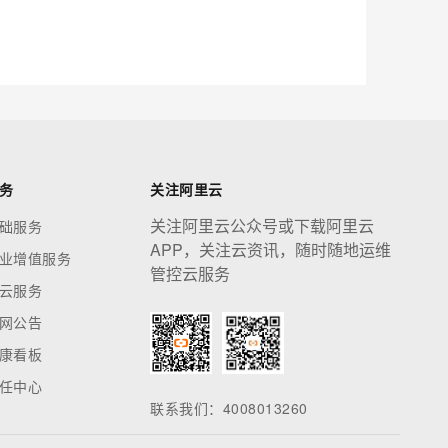
应用创作平台
多模态内容创作工具，已接入 DeepSeek
息提取
与 AI 智能体进行实时音视频通话
从文本、图片、视频中提取结构化的属性信息
构建支持视频理解的 AI 音视频实时通话应用
t.diy 一步搞定创意建站
构建大模型应用的安全防护体系
务
关注阿里云
通过自然语言交互简化开发流程,全栈开发支持
通过阿里云安全产品对 AI 应用进行安全防护
关注阿里云公众号或下载阿里云
础服务
APP，关注云资讯，随时随地运维
业增值服务
管控云服务
云服务
网公告
康看板
任中心
联系我们：4008013260