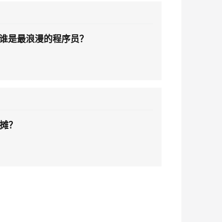
安全
我要投诉
PolarDB
上云场景组合购
Milvus 弹性伸缩功能新增节
伴
e-1.1-I2V
Cosyvoice-V3-Flash
漫剧创作，剧本、分镜、视频高效生成
100%兼容MySQL、PostgreSQL，兼容Oracle，支持集中和分布式
覆盖90%+业务场景，专享组合折扣价
点支持范围
VPN
ernetes 版 ACK
云聚AI 严选权益
 】谁是最浪漫的程序员？
AI 原生数据库服务发布
SSL 证书
畅自然，细节丰富
高表现力语音合成大模型，语音克隆听感自然
，一键激活高效办公新体验
理容器应用的 K8s 服务
精选AI产品，从模型到应用全链提效
Agent 数据网关
堡垒机
2V
Fun-ASR
AI 用量加速计划
云原生数据库 PolarDB
防火墙
、识别商机，让客服更高效、服务更出色。
新老同享，达量后返
Agentic Database 发布
文戏情感细腻自然，动作戏激烈拳拳到肉，实现更强表演能力
支持中英文自由切换，具备更强的噪声鲁棒性
主机安全
AI 应用及服务市场
摊？
应用
AI 应用
千问办公
NEW
大模型
的智能体编程平台
一站式AI生产力平台
自然语言处理
伶鹊
企业级人与Agent协作平台，接入和调度多个数字员工
智能客服平台，对话机器人、对话分析、智能外呼
数据标注
大模型服务平台百炼 - 全妙
机器学习