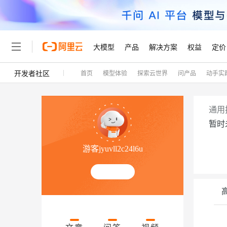
大模型
产品
解决方案
权益
定价
开发者社区
首页
模型体验
探索云世界
问产品
动手实
大模型
产品
解决方案
权益
定价
云市场
伙伴
服务
了解阿里云
精选产品
精选解决方案
普惠上云
产品定价
精选商城
成为销售伙伴
售前咨询
为什么选择阿里云
千问AI平台
了解云产品的定价详情
大模型服务平台百炼
千问办公，解锁你的工作
普惠上云 官方力荐
分销伙伴
在线服务
网站建设
什么是云计算
大
通用
大模型服务与应用平台
企业级Agent产品，直接
云服务器38元/年起，超
暂时
咨询伙伴
多端小程序
技术领先
云上成本管理
售后服务
轻量应用服务器
Agency Agents：拥
官方推荐返现计划
大模型
精选产品
精选解决方案
Salesforce 国际版订阅
稳定可靠
游客jyuvll2c24l6u
管理和优化成本
推荐新用户得奖励，单订单
销售伙伴合作计划
自助服务
友盟天域
安全合规
人工智能与机器学习
AI
文本生成
云数据库 RDS
HappyHorse 打造一
云工开物
无影生态合作计划
在线服务
观测云
分析师报告
高校专属算力普惠，学生认
计算
互联网应用开发
Qwen3.8-Max
HOT
Salesforce On Alibaba C
工单服务
Tuya 物联网平台阿里云
研究报告与白皮书
人工智能平台 PAI
快速拥有专属 OpenClaw
大模
Consulting Partner 合
容器
大数据
免费试用
短信专区
一站式AI开发、训练和推
蓝凌 OA
智能体时代全能旗舰模型
AI 大模型销售与服务生
现代化应用