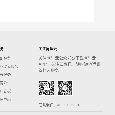
应用创作平台
多模态内容创作工具，已接入 DeepSeek
息提取
与 AI 智能体进行实时音视频通话
从文本、图片、视频中提取结构化的属性信息
构建支持视频理解的 AI 音视频实时通话应用
t.diy 一步搞定创意建站
构建大模型应用的安全防护体系
务
关注阿里云
通过自然语言交互简化开发流程,全栈开发支持
通过阿里云安全产品对 AI 应用进行安全防护
关注阿里云公众号或下载阿里云
础服务
APP，关注云资讯，随时随地运维
业增值服务
管控云服务
云服务
网公告
康看板
任中心
联系我们：4008013260