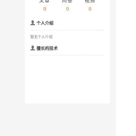
存储
天池大赛
文章
问答
视频
云解析DNS
解决方案免费试用 新老
电子合同
0
0
0
Qwen3.7-Plus
最高领取价值200元试用
安全
网络与CDN
AI 算法大赛
畅捷通
大数据开发治理平台 Data
AI 产品 免费试用
个人介绍
网络
安全
云开发大赛
能看、能想、能动手的多模
Tableau 订阅
1亿+ 大模型 tokens 和 
入门学习赛
可观测
中间件
暂无个人介绍
AI空中课堂在线直播课
Qwen3-VL-Plus
云防火墙
140+云产品 免费试用
上云与迁云
云原生的云上边界网络安全
产品新客免费试用，最长1
擅长的技术
数据库
生态解决方案
企业出海
大模型ACA认证体验
大数据计算
助力企业全员 AI 认知与能
行业生态解决方案
政企业务
媒体服务
大模型服务
开发者生态解决方案
企业服务与云通信
AI 开发和 AI 应用解决
千问AI平台-Token Plan
域名与网站
千问AI平台-模型体验
终端用户计算
在线体验全尺寸、多种模态
Serverless
Happy 系列大模型
开发工具