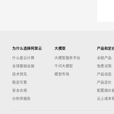
迁移与运维管理
大模型解决方案
专有云
快速部署 Dify，高效搭建 
10 分钟在聊天系统中增加
为什么选择阿里云
大模型
产品和定
什么是云计算
大模型服务平台
全部产品
全球基础设施
千问大模型
免费试用
技术领先
模型市场
产品动态
稳定可靠
产品定价
安全合规
配置报价
分析师报告
云上成本