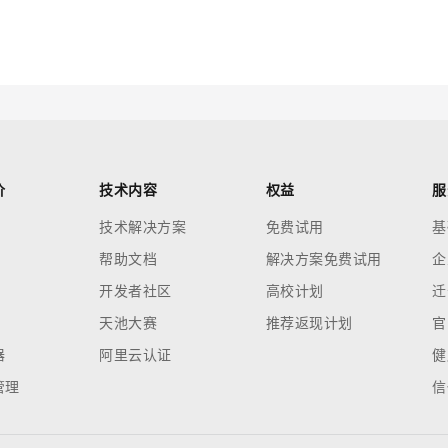
云端极速 AI 
新一代 AI 视频生成模型，深度适配广告营销等场景
AI Native 的算法工程平台，一站式完成建模、训练、推理服务部署
AI 应用
10分钟微调：让0.6B模型媲美235B模
多模态数据信
型
依托云原生高可用架构,实现Dify私有化部署
用1%尺寸在特定领域达到大模型90%以上效果
一个 AI 助手
超强辅助，Bol
价
技术内容
权益
服
即刻拥有 DeepSeek-R1 满血版
在企业官网、通讯软件中为客户提供 AI 客服
技术解决方案
免费试用
基
多种方案随心选，轻松解锁专属 DeepSeek
帮助文档
解决方案免费试用
企
开发者社区
高校计划
迁
天池大赛
推荐返现计划
官
器
阿里云认证
健
管理
信