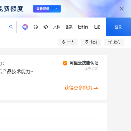
文档
备案
控制台
注册
登录
个人
积分
发布
验
作计划
器
AI 活动
专业服务
服务伙伴合作计划
开发者社区
加入我们
产品动态
服务平台百炼
阿里云 OPC 创新助力计划
一站式生成采购清单，支持单品或批量购买
io：打造专属 AI 语音助手
S产品伙伴计划（繁花）
峰会
CS
造的大模型服务与应用开发平台
一句话生成原生可编辑精美 PPT 文稿
AI 生产力先锋
Al MaaS 服务伙伴赋能合作
域名
博文
Careers
力：
阿里云技能认证
至高可申请百万元
Qwen3.8-Max 模型上线
开启高性价比 AI 编程新体验
弹性可伸缩的云计算服务
Qwen-Audio-3.0-Realtime 端到端实时语音角色扮演
输入一句话想法, 轻松生成专业的 PPT
先锋实践拓展 AI 生产力的边界
详细说明
云产品技术能力~
Token 补贴，五大权
计划
海大会
伙伴信用分合作计划
商标
问答
社会招聘
益加速 OPC 成功
eek-V4-Pro
SS
一键部署幻兽帕鲁游戏服务器
飞天发布时刻
HOT
Open Search 向量检索版支
划
备案
电子书
校园招聘
pSeek-V4-Pro
视频创作，一键激活电商全链路生产力
稳定、安全、高性价比、高性能的云存储服务
一键购买专属联机服务器，轻松开启游戏
所见，即是所愿
持视频检索 Pipeline 功能
获得更多能力
更多支持
划
公司注册
镜像站
视频生成
语音识别与合成
专属 QwenPaw
漫剧工坊：一站式动画创作平台
AI 实训营
HOT
应用身份服务 (IDaaS)
合作伙伴培训与认证
划
上云迁移
站生成，高效打造优质广告素材
全接入的云上超级电脑
从聊天伙伴进化为能主动干活的本地数字员工
快速生产连贯的高质量长漫剧
从基础到进阶，Agent 创客手把手教你
OpenClaw 管理能力上线
lScope
我要反馈
e-1.1-T2V
Qwen3-TTS-Flash
查询合作伙伴
n Alibaba Cloud ISV 合作
代维服务
建企业门户网站
10 分钟搭建微信、支付宝小程序
MaxCompute MaxFrame 提
创新加速
ope
登录合作伙伴管理后台
我要建议
站，无忧落地极速上线
以可视化方式快速构建移动和 PC 门户网站
国内短信简单易用，安全可靠，秒级触达，全球覆盖200+国家和地区。
高效部署网站，快速应用到小程序
供自动弹性内存功能
畅细腻的高质量视频
离线语音合成大模型，多语言方言自适应，低延迟高稳定