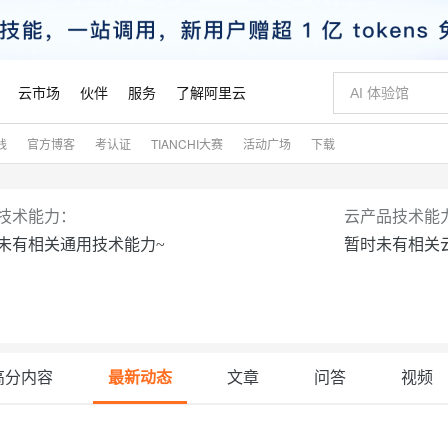
云市场
伙伴
服务
了解阿里云
践
官方博客
考认证
TIANCHI大赛
活动广场
下载
AI 特惠
数据与 API
成为产品伙伴
企业增值服务
最佳实践
价格计算器
AI 场景体
基础软件
产品伙伴合
阿里云认证
市场活动
配置报价
大模型
自助选配和估算价格
新方式
睿译宝，AI翻译排版一步到位
智启 AI 普惠权益
产品生态集成认证中心
企业支持计划
云上春晚
域名与网站
千问官方 MaaS 平台，为开发者和 Agent 而生，新用户赠送 1 亿 + tokens 额度
Qwen Aud
AI Coding
阿里云Maa
2026 阿里云
云服务器 E
为企业打
数据集
Windows
大模型认证
模型
NEW
NEW
技术能力：
云产品技术能
交付可用成果
值低价云产品抢先购
上传文档即自动完成翻译和格式还原
至高享 1亿+免费 tokens，加速 Al 应用落地
提供智能易用的域名与建站服务
智能编程，一键
安全可靠、
未有相关通用技术能力~
暂时未有相关
产品生态伙伴
专家技术服务
云上奥运之旅
弹性计算合作
阿里云中企出
手机三要素
宝塔 Linux
全部认证
价格优势
有专属领域专家
GLM-5.2：长任务时代开源旗舰模型
阿里云 OPC 创新助力计划
千问大模型
即刻拥有 DeepS
AI 电商营销
对象存储 O
大模型
产品生态伙伴工作台
企业增值服务台
云栖战略参考
云存储合作计
云栖大会
身份实名认证
CentOS
训练营
推动算力普惠，释放技术红利
最高返9万
多领域专家智能体,一键组建 AI 虚拟交付团队
快速构建应用程序和网站，即刻迈出上云第一步
至高百万元 Token 补贴，加速一人公司成长
多元化、高性能、安全可靠的大模型服务
真正可用的 1M 上下文,一次完成代码全链路开发
轻松解锁专属 Dee
从图文生成到
云上的中国
数据库合作计
活动全景
短信
Docker
图片和
站式影视创作平台
Hermes Agent，打造自进化智能体
Token Plan 模型订阅计划
数字证书管理服务（原SSL证书）
5 分钟轻松部署
AI 广告创作
无影云电脑
企业成长
NEW
信息公告
看见新力量
云网络合作计
OCR 文字识别
JAVA
证享300元代金券
可视化编排打通从文字构思到成片全链路闭环
全托管，含MySQL、PostgreSQL、SQL Server、MariaDB多引擎
自主进化，持久记忆，越用越聪明
Qwen3.8-Max 首发尝鲜，限时加量 10 倍，夜间低至2折
实现全站HTTPS，呈现可信的WEB访问
图文、视频一
随时随地安
魔搭 Mode
高分内容
最新动态
文章
问答
视频
Kimi-K3
HappyHors
NEW
loud
服务实践
官网公告
金融模力时刻
Salesforce O
版
发票查验
全能环境
Claude Code + GStack 打造工程团队
千问办公，限时限量积分加倍
Qoder
低代码高效构
AI 建站
短信服务
型
NEW
作计划
计划
创新中心
魔搭 ModelSc
健康状态
理服务
让AI从“聊天伙伴”进化为能干活的“数字员工”
安装技能 GStack，拥有专属 AI 工程团队
你的AI工作搭子，覆盖日常办公高频场景
面向真实软件的智能体编程平台
0 代码专业建
客户案例
天气预报查询
操作系统
Kimi 最新旗舰模型，长程编程与推理利器
让文字生成流
态合作计划