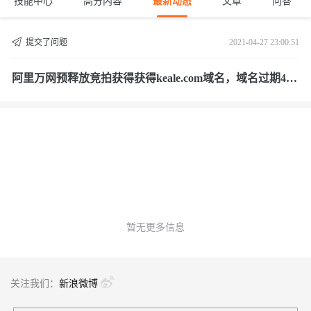
技能中心
高分内容
最新动态
文章
问答
提交了问题
2021-04-27 23:00:51
阿里万网预释放竞拍获得获得keale.com域名，域名过期45
天仍线下回购被取消订单？公正性何在？
暂无更多信息
关注我们：
新浪微博