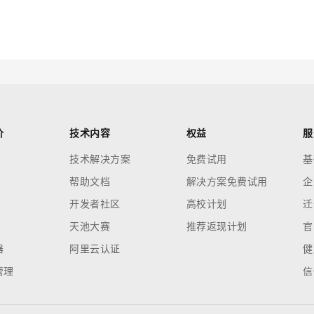
云端极速 AI 
新一代 AI 视频生成模型，深度适配广告营销等场景
AI Native 的算法工程平台，一站式完成建模、训练、推理服务部署
AI 应用
10分钟微调：让0.6B模型媲美235B模
多模态数据信
型
依托云原生高可用架构,实现Dify私有化部署
用1%尺寸在特定领域达到大模型90%以上效果
一个 AI 助手
超强辅助，Bol
价
技术内容
权益
服
即刻拥有 DeepSeek-R1 满血版
在企业官网、通讯软件中为客户提供 AI 客服
技术解决方案
免费试用
基
多种方案随心选，轻松解锁专属 DeepSeek
帮助文档
解决方案免费试用
企
开发者社区
高校计划
迁
天池大赛
推荐返现计划
官
器
阿里云认证
健
管理
信