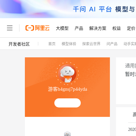
大模型
产品
解决方案
权益
定价
开发者社区
首页
模型体验
探索云世界
问产品
动手实
大模型
产品
解决方案
权益
定价
云市场
伙伴
服务
了解阿里云
精选产品
精选解决方案
普惠上云
产品定价
精选商城
成为销售伙伴
售前咨询
为什么选择阿里云
千问AI平台
了解云产品的定价详情
大模型服务平台百炼
千问办公，解锁你的工作
普惠上云 官方力荐
分销伙伴
在线服务
网站建设
什么是云计算
大
通用
大模型服务与应用平台
企业级Agent产品，直接
云服务器38元/年起，超
暂时
咨询伙伴
多端小程序
技术领先
云上成本管理
售后服务
轻量应用服务器
Agency Agents：拥
官方推荐返现计划
大模型
精选产品
精选解决方案
Salesforce 国际版订阅
稳定可靠
游客h4gnsj7p44yda
管理和优化成本
推荐新用户得奖励，单订单
销售伙伴合作计划
自助服务
友盟天域
安全合规
人工智能与机器学习
AI
文本生成
云数据库 RDS
HappyHorse 打造一
云工开物
无影生态合作计划
在线服务
观测云
分析师报告
高校专属算力普惠，学生认
计算
互联网应用开发
Qwen3.8-Max
HOT
Salesforce On Alibaba C
工单服务
Tuya 物联网平台阿里云
研究报告与白皮书
人工智能平台 PAI
快速拥有专属 OpenClaw
大模
Consulting Partner 合
容器
大数据
免费试用
短信专区
一站式AI开发、训练和推
20
蓝凌 OA
智能体时代全能旗舰模型
AI 大模型销售与服务生
现代化应用