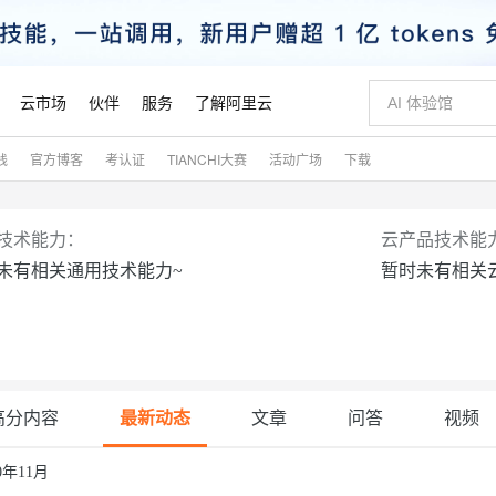
云市场
伙伴
服务
了解阿里云
践
官方博客
考认证
TIANCHI大赛
活动广场
下载
AI 特惠
数据与 API
成为产品伙伴
企业增值服务
最佳实践
价格计算器
AI 场景体
基础软件
产品伙伴合
阿里云认证
市场活动
配置报价
大模型
自助选配和估算价格
新方式
睿译宝，AI翻译排版一步到位
智启 AI 普惠权益
产品生态集成认证中心
企业支持计划
云上春晚
域名与网站
千问官方 MaaS 平台，为开发者和 Agent 而生，新用户赠送 1 亿 + tokens 额度
Qwen Aud
AI Coding
阿里云Maa
2026 阿里云
云服务器 E
为企业打
数据集
Windows
大模型认证
模型
NEW
NEW
技术能力：
云产品技术能
交付可用成果
值低价云产品抢先购
上传文档即自动完成翻译和格式还原
至高享 1亿+免费 tokens，加速 Al 应用落地
提供智能易用的域名与建站服务
智能编程，一键
安全可靠、
未有相关通用技术能力~
暂时未有相关
产品生态伙伴
专家技术服务
云上奥运之旅
弹性计算合作
阿里云中企出
手机三要素
宝塔 Linux
全部认证
价格优势
有专属领域专家
GLM-5.2：长任务时代开源旗舰模型
阿里云 OPC 创新助力计划
千问大模型
即刻拥有 DeepS
AI 电商营销
对象存储 O
大模型
产品生态伙伴工作台
企业增值服务台
云栖战略参考
云存储合作计
云栖大会
身份实名认证
CentOS
训练营
推动算力普惠，释放技术红利
最高返9万
多领域专家智能体,一键组建 AI 虚拟交付团队
快速构建应用程序和网站，即刻迈出上云第一步
至高百万元 Token 补贴，加速一人公司成长
多元化、高性能、安全可靠的大模型服务
真正可用的 1M 上下文,一次完成代码全链路开发
轻松解锁专属 Dee
从图文生成到
云上的中国
数据库合作计
活动全景
短信
Docker
图片和
站式影视创作平台
Hermes Agent，打造自进化智能体
Token Plan 模型订阅计划
数字证书管理服务（原SSL证书）
5 分钟轻松部署
AI 广告创作
无影云电脑
企业成长
NEW
信息公告
看见新力量
云网络合作计
OCR 文字识别
JAVA
证享300元代金券
可视化编排打通从文字构思到成片全链路闭环
全托管，含MySQL、PostgreSQL、SQL Server、MariaDB多引擎
自主进化，持久记忆，越用越聪明
Qwen3.8-Max 首发尝鲜，限时加量 10 倍，夜间低至2折
实现全站HTTPS，呈现可信的WEB访问
图文、视频一
随时随地安
魔搭 Mode
高分内容
最新动态
文章
问答
视频
Kimi-K3
HappyHors
NEW
loud
服务实践
官网公告
金融模力时刻
Salesforce O
版
发票查验
全能环境
Claude Code + GStack 打造工程团队
千问办公，限时限量积分加倍
Qoder
低代码高效构
AI 建站
短信服务
型
NEW
作计划
计划
创新中心
魔搭 ModelSc
健康状态
理服务
让AI从“聊天伙伴”进化为能干活的“数字员工”
安装技能 GStack，拥有专属 AI 工程团队
你的AI工作搭子，覆盖日常办公高频场景
面向真实软件的智能体编程平台
0 代码专业建
20年11月
客户案例
天气预报查询
操作系统
Kimi 最新旗舰模型，长程编程与推理利器
让文字生成流
态合作计划