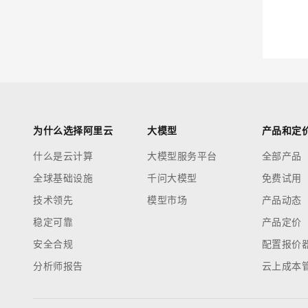
迁移与运维管理
大模型解决方案
专有云
快速部署 Dify，高效搭建 
10 分钟在聊天系统中增加
为什么选择阿里云
大模型
产品和定
什么是云计算
大模型服务平台
全部产品
全球基础设施
千问大模型
免费试用
技术领先
模型市场
产品动态
稳定可靠
产品定价
安全合规
配置报价
分析师报告
云上成本