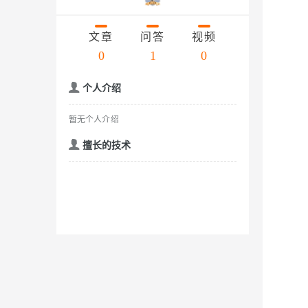
存储
天池大赛
云解析DNS
解决方案免费试用 新老
电子合同
Qwen3.7-Plus
最高领取价值200元试用
安全
网络与CDN
AI 算法大赛
文章
问答
视频
畅捷通
大数据开发治理平台 Data
AI 产品 免费试用
网络
0
1
0
安全
云开发大赛
能看、能想、能动手的多模
Tableau 订阅
1亿+ 大模型 tokens 和 
入门学习赛
可观测
中间件
AI空中课堂在线直播课
个人介绍
Qwen3-VL-Plus
云防火墙
140+云产品 免费试用
上云与迁云
云原生的云上边界网络安全
产品新客免费试用，最长1
数据库
暂无个人介绍
生态解决方案
企业出海
大模型ACA认证体验
大数据计算
擅长的技术
助力企业全员 AI 认知与能
行业生态解决方案
政企业务
媒体服务
大模型服务
开发者生态解决方案
企业服务与云通信
AI 开发和 AI 应用解决
千问AI平台-Token Plan
域名与网站
千问AI平台-模型体验
终端用户计算
在线体验全尺寸、多种模态
Serverless
Happy 系列大模型
开发工具