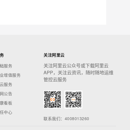
应用创作平台
多模态内容创作工具，已接入 DeepSeek
息提取
与 AI 智能体进行实时音视频通话
从文本、图片、视频中提取结构化的属性信息
构建支持视频理解的 AI 音视频实时通话应用
t.diy 一步搞定创意建站
构建大模型应用的安全防护体系
务
关注阿里云
通过自然语言交互简化开发流程,全栈开发支持
通过阿里云安全产品对 AI 应用进行安全防护
关注阿里云公众号或下载阿里云
础服务
APP，关注云资讯，随时随地运维
业增值服务
管控云服务
云服务
网公告
康看板
任中心
联系我们：4008013260