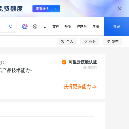
文档
备案
控制台
注册
登录
个人
积分
发布
验
作计划
器
AI 活动
专业服务
服务伙伴合作计划
开发者社区
加入我们
产品动态
服务平台百炼
阿里云 OPC 创新助力计划
一站式生成采购清单，支持单品或批量购买
io：打造专属 AI 语音助手
S产品伙伴计划（繁花）
峰会
CS
造的大模型服务与应用开发平台
一句话生成原生可编辑精美 PPT 文稿
AI 生产力先锋
Al MaaS 服务伙伴赋能合作
域名
博文
Careers
力：
阿里云技能认证
至高可申请百万元
Qwen3.8-Max 模型上线
开启高性价比 AI 编程新体验
弹性可伸缩的云计算服务
Qwen-Audio-3.0-Realtime 端到端实时语音角色扮演
输入一句话想法, 轻松生成专业的 PPT
先锋实践拓展 AI 生产力的边界
详细说明
云产品技术能力~
Token 补贴，五大权
计划
海大会
伙伴信用分合作计划
商标
问答
社会招聘
益加速 OPC 成功
eek-V4-Pro
SS
一键部署幻兽帕鲁游戏服务器
飞天发布时刻
HOT
Open Search 向量检索版支
划
备案
电子书
校园招聘
pSeek-V4-Pro
视频创作，一键激活电商全链路生产力
稳定、安全、高性价比、高性能的云存储服务
一键购买专属联机服务器，轻松开启游戏
所见，即是所愿
持视频检索 Pipeline 功能
获得更多能力
更多支持
划
公司注册
镜像站
视频生成
语音识别与合成
专属 QwenPaw
漫剧工坊：一站式动画创作平台
AI 实训营
HOT
应用身份服务 (IDaaS)
合作伙伴培训与认证
划
上云迁移
站生成，高效打造优质广告素材
全接入的云上超级电脑
从聊天伙伴进化为能主动干活的本地数字员工
快速生产连贯的高质量长漫剧
从基础到进阶，Agent 创客手把手教你
OpenClaw 管理能力上线
lScope
我要反馈
e-1.1-T2V
Qwen3-TTS-Flash
查询合作伙伴
n Alibaba Cloud ISV 合作
代维服务
建企业门户网站
10 分钟搭建微信、支付宝小程序
MaxCompute MaxFrame 提
创新加速
ope
登录合作伙伴管理后台
我要建议
站，无忧落地极速上线
以可视化方式快速构建移动和 PC 门户网站
国内短信简单易用，安全可靠，秒级触达，全球覆盖200+国家和地区。
高效部署网站，快速应用到小程序
供自动弹性内存功能
畅细腻的高质量视频
离线语音合成大模型，多语言方言自适应，低延迟高稳定