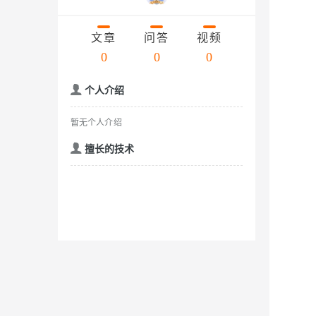
存储
天池大赛
云解析DNS
解决方案免费试用 新老
电子合同
Qwen3.7-Plus
最高领取价值200元试用
安全
网络与CDN
AI 算法大赛
文章
问答
视频
畅捷通
大数据开发治理平台 Data
AI 产品 免费试用
网络
0
0
0
安全
云开发大赛
能看、能想、能动手的多模
Tableau 订阅
1亿+ 大模型 tokens 和 
入门学习赛
可观测
中间件
AI空中课堂在线直播课
个人介绍
Qwen3-VL-Plus
云防火墙
140+云产品 免费试用
上云与迁云
云原生的云上边界网络安全
产品新客免费试用，最长1
数据库
暂无个人介绍
生态解决方案
企业出海
大模型ACA认证体验
大数据计算
擅长的技术
助力企业全员 AI 认知与能
行业生态解决方案
政企业务
媒体服务
大模型服务
开发者生态解决方案
企业服务与云通信
AI 开发和 AI 应用解决
千问AI平台-Token Plan
域名与网站
千问AI平台-模型体验
终端用户计算
在线体验全尺寸、多种模态
Serverless
Happy 系列大模型
开发工具