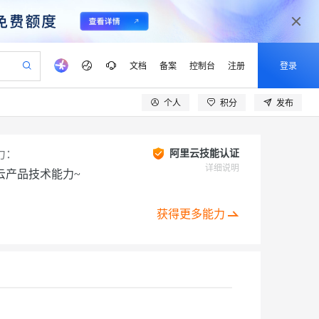
文档
备案
控制台
注册
登录
个人
积分
发布
验
作计划
器
AI 活动
专业服务
服务伙伴合作计划
开发者社区
加入我们
产品动态
服务平台百炼
阿里云 OPC 创新助力计划
一站式生成采购清单，支持单品或批量购买
io：打造专属 AI 语音助手
S产品伙伴计划（繁花）
峰会
CS
造的大模型服务与应用开发平台
一句话生成原生可编辑精美 PPT 文稿
AI 生产力先锋
Al MaaS 服务伙伴赋能合作
域名
博文
Careers
力：
阿里云技能认证
至高可申请百万元
Qwen3.8-Max 模型上线
开启高性价比 AI 编程新体验
弹性可伸缩的云计算服务
Qwen-Audio-3.0-Realtime 端到端实时语音角色扮演
输入一句话想法, 轻松生成专业的 PPT
先锋实践拓展 AI 生产力的边界
详细说明
云产品技术能力~
Token 补贴，五大权
计划
海大会
伙伴信用分合作计划
商标
问答
社会招聘
益加速 OPC 成功
eek-V4-Pro
SS
一键部署幻兽帕鲁游戏服务器
飞天发布时刻
HOT
Open Search 向量检索版支
划
备案
电子书
校园招聘
pSeek-V4-Pro
视频创作，一键激活电商全链路生产力
稳定、安全、高性价比、高性能的云存储服务
一键购买专属联机服务器，轻松开启游戏
所见，即是所愿
持视频检索 Pipeline 功能
获得更多能力
更多支持
划
公司注册
镜像站
视频生成
语音识别与合成
专属 QwenPaw
漫剧工坊：一站式动画创作平台
AI 实训营
HOT
应用身份服务 (IDaaS)
合作伙伴培训与认证
划
上云迁移
站生成，高效打造优质广告素材
全接入的云上超级电脑
从聊天伙伴进化为能主动干活的本地数字员工
快速生产连贯的高质量长漫剧
从基础到进阶，Agent 创客手把手教你
OpenClaw 管理能力上线
lScope
我要反馈
e-1.1-T2V
Qwen3-TTS-Flash
查询合作伙伴
n Alibaba Cloud ISV 合作
代维服务
建企业门户网站
10 分钟搭建微信、支付宝小程序
MaxCompute MaxFrame 提
创新加速
ope
登录合作伙伴管理后台
我要建议
站，无忧落地极速上线
以可视化方式快速构建移动和 PC 门户网站
国内短信简单易用，安全可靠，秒级触达，全球覆盖200+国家和地区。
高效部署网站，快速应用到小程序
供自动弹性内存功能
畅细腻的高质量视频
离线语音合成大模型，多语言方言自适应，低延迟高稳定