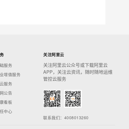
应用创作平台
多模态内容创作工具，已接入 DeepSeek
息提取
与 AI 智能体进行实时音视频通话
从文本、图片、视频中提取结构化的属性信息
构建支持视频理解的 AI 音视频实时通话应用
t.diy 一步搞定创意建站
构建大模型应用的安全防护体系
务
关注阿里云
通过自然语言交互简化开发流程,全栈开发支持
通过阿里云安全产品对 AI 应用进行安全防护
关注阿里云公众号或下载阿里云
础服务
APP，关注云资讯，随时随地运维
业增值服务
管控云服务
云服务
网公告
康看板
任中心
联系我们：4008013260