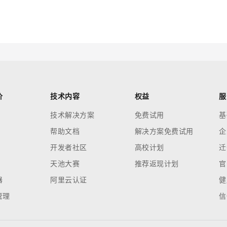
云端极速 AI 
新一代 AI 视频生成模型，深度适配广告营销等场景
AI Native 的算法工程平台，一站式完成建模、训练、推理服务部署
AI 应用
10分钟微调：让0.6B模型媲美235B模
多模态数据信
型
依托云原生高可用架构,实现Dify私有化部署
用1%尺寸在特定领域达到大模型90%以上效果
一个 AI 助手
超强辅助，Bol
价
技术内容
权益
服
即刻拥有 DeepSeek-R1 满血版
在企业官网、通讯软件中为客户提供 AI 客服
技术解决方案
免费试用
基
多种方案随心选，轻松解锁专属 DeepSeek
帮助文档
解决方案免费试用
企
开发者社区
高校计划
迁
天池大赛
推荐返现计划
官
器
阿里云认证
健
管理
信