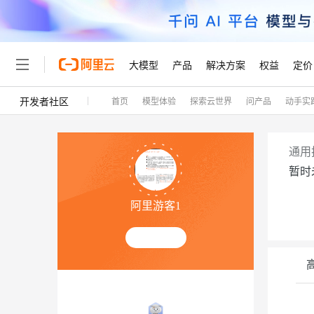
大模型
产品
解决方案
权益
定价
开发者社区
首页
模型体验
探索云世界
问产品
动手实
大模型
产品
解决方案
权益
定价
云市场
伙伴
服务
了解阿里云
精选产品
精选解决方案
普惠上云
产品定价
精选商城
成为销售伙伴
售前咨询
为什么选择阿里云
千问AI平台
了解云产品的定价详情
大模型服务平台百炼
千问办公，解锁你的工作
普惠上云 官方力荐
分销伙伴
在线服务
网站建设
什么是云计算
大
通用
大模型服务与应用平台
企业级Agent产品，直接
云服务器38元/年起，超
暂时
咨询伙伴
多端小程序
技术领先
云上成本管理
售后服务
轻量应用服务器
Agency Agents：拥
官方推荐返现计划
大模型
精选产品
精选解决方案
Salesforce 国际版订阅
稳定可靠
阿里游客1
管理和优化成本
推荐新用户得奖励，单订单
销售伙伴合作计划
自助服务
友盟天域
安全合规
人工智能与机器学习
AI
文本生成
云数据库 RDS
HappyHorse 打造一
云工开物
无影生态合作计划
在线服务
观测云
分析师报告
高校专属算力普惠，学生认
计算
互联网应用开发
Qwen3.8-Max
HOT
Salesforce On Alibaba C
工单服务
Tuya 物联网平台阿里云
研究报告与白皮书
人工智能平台 PAI
快速拥有专属 OpenClaw
大模
Consulting Partner 合
容器
大数据
免费试用
短信专区
一站式AI开发、训练和推
蓝凌 OA
智能体时代全能旗舰模型
AI 大模型销售与服务生
现代化应用