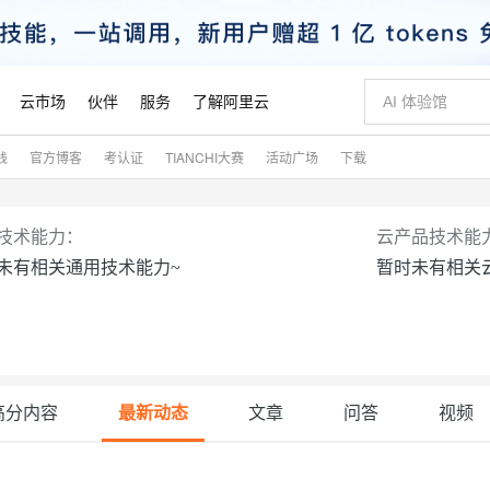
云市场
伙伴
服务
了解阿里云
践
官方博客
考认证
TIANCHI大赛
活动广场
下载
AI 特惠
数据与 API
成为产品伙伴
企业增值服务
最佳实践
价格计算器
AI 场景体
基础软件
产品伙伴合
阿里云认证
市场活动
配置报价
大模型
自助选配和估算价格
新方式
睿译宝，AI翻译排版一步到位
智启 AI 普惠权益
产品生态集成认证中心
企业支持计划
云上春晚
域名与网站
千问官方 MaaS 平台，为开发者和 Agent 而生，新用户赠送 1 亿 + tokens 额度
Qwen Aud
AI Coding
阿里云Maa
2026 阿里云
云服务器 E
为企业打
数据集
Windows
大模型认证
模型
NEW
NEW
技术能力：
云产品技术能
交付可用成果
值低价云产品抢先购
上传文档即自动完成翻译和格式还原
至高享 1亿+免费 tokens，加速 Al 应用落地
提供智能易用的域名与建站服务
智能编程，一键
安全可靠、
未有相关通用技术能力~
暂时未有相关
产品生态伙伴
专家技术服务
云上奥运之旅
弹性计算合作
阿里云中企出
手机三要素
宝塔 Linux
全部认证
价格优势
有专属领域专家
GLM-5.2：长任务时代开源旗舰模型
阿里云 OPC 创新助力计划
千问大模型
即刻拥有 DeepS
AI 电商营销
对象存储 O
大模型
产品生态伙伴工作台
企业增值服务台
云栖战略参考
云存储合作计
云栖大会
身份实名认证
CentOS
训练营
推动算力普惠，释放技术红利
最高返9万
多领域专家智能体,一键组建 AI 虚拟交付团队
快速构建应用程序和网站，即刻迈出上云第一步
至高百万元 Token 补贴，加速一人公司成长
多元化、高性能、安全可靠的大模型服务
真正可用的 1M 上下文,一次完成代码全链路开发
轻松解锁专属 Dee
从图文生成到
云上的中国
数据库合作计
活动全景
短信
Docker
图片和
站式影视创作平台
Hermes Agent，打造自进化智能体
Token Plan 模型订阅计划
数字证书管理服务（原SSL证书）
5 分钟轻松部署
AI 广告创作
无影云电脑
企业成长
NEW
信息公告
看见新力量
云网络合作计
OCR 文字识别
JAVA
证享300元代金券
可视化编排打通从文字构思到成片全链路闭环
全托管，含MySQL、PostgreSQL、SQL Server、MariaDB多引擎
自主进化，持久记忆，越用越聪明
Qwen3.8-Max 首发尝鲜，限时加量 10 倍，夜间低至2折
实现全站HTTPS，呈现可信的WEB访问
图文、视频一
随时随地安
魔搭 Mode
高分内容
最新动态
文章
问答
视频
Kimi-K3
HappyHors
NEW
loud
服务实践
官网公告
金融模力时刻
Salesforce O
版
发票查验
全能环境
Claude Code + GStack 打造工程团队
千问办公，限时限量积分加倍
Qoder
低代码高效构
AI 建站
短信服务
型
NEW
作计划
计划
创新中心
魔搭 ModelSc
健康状态
理服务
让AI从“聊天伙伴”进化为能干活的“数字员工”
安装技能 GStack，拥有专属 AI 工程团队
你的AI工作搭子，覆盖日常办公高频场景
面向真实软件的智能体编程平台
0 代码专业建
客户案例
天气预报查询
操作系统
Kimi 最新旗舰模型，长程编程与推理利器
让文字生成流
态合作计划