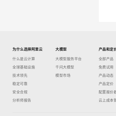
迁移与运维管理
大模型解决方案
专有云
快速部署 Dify，高效搭建 
10 分钟在聊天系统中增加
为什么选择阿里云
大模型
产品和定
什么是云计算
大模型服务平台
全部产品
全球基础设施
千问大模型
免费试用
技术领先
模型市场
产品动态
稳定可靠
产品定价
安全合规
配置报价
分析师报告
云上成本