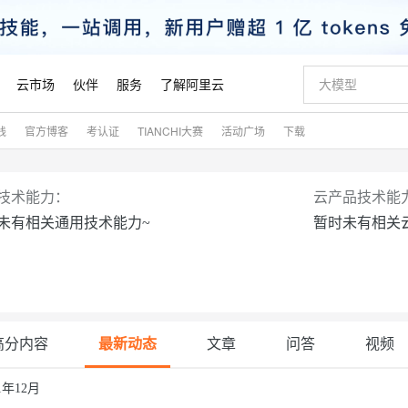
云市场
伙伴
服务
了解阿里云
践
官方博客
考认证
TIANCHI大赛
活动广场
下载
AI 特惠
数据与 API
成为产品伙伴
企业增值服务
最佳实践
价格计算器
AI 场景体
基础软件
产品伙伴合
阿里云认证
市场活动
配置报价
大模型
自助选配和估算价格
新方式
睿译宝，AI翻译排版一步到位
智启 AI 普惠权益
产品生态集成认证中心
企业支持计划
云上春晚
域名与网站
千问官方 MaaS 平台，为开发者和 Agent 而生，新用户赠送 1 亿 + tokens 额度
AI Coding
阿里云Maa
2026 阿里云
云服务器 E
为企业打
数据集
Windows
大模型认证
模型
NEW
技术能力：
云产品技术能
交付可用成果
值低价云产品抢先购
上传文档即自动完成翻译和格式还原
至高享 1亿+免费 tokens，加速 Al 应用落地
提供智能易用的域名与建站服务
智能编程，一键
安全可靠、
未有相关通用技术能力~
暂时未有相关
产品生态伙伴
专家技术服务
云上奥运之旅
弹性计算合作
阿里云中企出
手机三要素
宝塔 Linux
全部认证
价格优势
有专属领域专家
GLM-5.2：长任务时代开源旗舰模型
阿里云 OPC 创新助力计划
千问大模型
即刻拥有 DeepS
AI 电商营销
对象存储 O
大模型
产品生态伙伴工作台
企业增值服务台
云栖战略参考
云存储合作计
云栖大会
身份实名认证
CentOS
训练营
推动算力普惠，释放技术红利
最高返9万
多领域专家智能体,一键组建 AI 虚拟交付团队
快速构建应用程序和网站，即刻迈出上云第一步
至高百万元 Token 补贴，加速一人公司成长
多元化、高性能、安全可靠的大模型服务
真正可用的 1M 上下文,一次完成代码全链路开发
轻松解锁专属 Dee
从图文生成到
云上的中国
数据库合作计
活动全景
短信
Docker
图片和
站式影视创作平台
Hermes Agent，打造自进化智能体
Token Plan 模型订阅计划
数字证书管理服务（原SSL证书）
5 分钟轻松部署
AI 广告创作
无影云电脑
企业成长
NEW
信息公告
看见新力量
云网络合作计
OCR 文字识别
JAVA
证享300元代金券
可视化编排打通从文字构思到成片全链路闭环
全托管，含MySQL、PostgreSQL、SQL Server、MariaDB多引擎
自主进化，持久记忆，越用越聪明
Qwen3.8-Max 首发尝鲜，限时加量 10 倍，夜间低至2折
实现全站HTTPS，呈现可信的WEB访问
图文、视频一
随时随地安
魔搭 Mode
高分内容
最新动态
文章
问答
视频
Kimi-K3
HappyHors
NEW
loud
服务实践
官网公告
金融模力时刻
Salesforce O
版
发票查验
全能环境
Claude Code + GStack 打造工程团队
千问办公，限时限量积分加倍
Qoder
低代码高效构
AI 建站
短信服务
型
NEW
作计划
计划
创新中心
魔搭 ModelSc
健康状态
理服务
让AI从“聊天伙伴”进化为能干活的“数字员工”
安装技能 GStack，拥有专属 AI 工程团队
你的AI工作搭子，覆盖日常办公高频场景
面向真实软件的智能体编程平台
0 代码专业建
21年12月
客户案例
天气预报查询
操作系统
Kimi 最新旗舰模型，长程编程与推理利器
让文字生成流
态合作计划