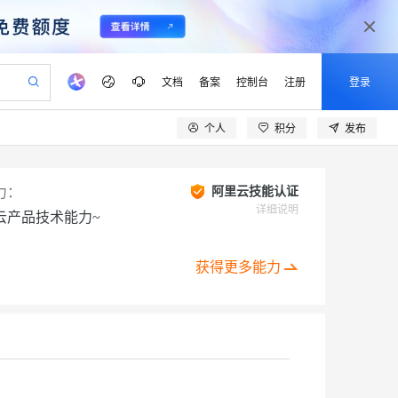
文档
备案
控制台
注册
登录
个人
积分
发布
验
作计划
器
AI 活动
专业服务
服务伙伴合作计划
开发者社区
加入我们
产品动态
服务平台百炼
阿里云 OPC 创新助力计划
一站式生成采购清单，支持单品或批量购买
S产品伙伴计划（繁花）
峰会
CS
造的大模型服务与应用开发平台
Qwen Audio：打造专属 AI 语音助手
一句话生成原生可编辑精美 PPT 文稿
AI 生产力先锋
Al MaaS 服务伙伴赋能合作
域名
博文
Careers
NEW
力：
阿里云技能认证
至高可申请百万元
Qwen3.8-Max 模型上线
开启高性价比 AI 编程新体验
弹性可伸缩的云计算服务
Qwen-Audio-3.0-Realtime 端到端实时语音角色扮演
输入一句话想法, 轻松生成专业的 PPT
先锋实践拓展 AI 生产力的边界
详细说明
云产品技术能力~
Token 补贴，五大权
计划
海大会
伙伴信用分合作计划
商标
问答
社会招聘
益加速 OPC 成功
eek-V4-Pro
SS
一键部署幻兽帕鲁游戏服务器
飞天发布时刻
HOT
Open Search 向量检索版支
划
备案
电子书
校园招聘
pSeek-V4-Pro
视频创作，一键激活电商全链路生产力
稳定、安全、高性价比、高性能的云存储服务
一键购买专属联机服务器，轻松开启游戏
所见，即是所愿
持视频检索 Pipeline 功能
获得更多能力
更多支持
划
公司注册
镜像站
视频生成
语音识别与合成
专属 QwenPaw
漫剧工坊：一站式动画创作平台
AI 实训营
HOT
应用身份服务 (IDaaS)
合作伙伴培训与认证
划
上云迁移
站生成，高效打造优质广告素材
全接入的云上超级电脑
从聊天伙伴进化为能主动干活的本地数字员工
快速生产连贯的高质量长漫剧
从基础到进阶，Agent 创客手把手教你
OpenClaw 管理能力上线
lScope
我要反馈
e-1.1-T2V
Qwen3-TTS-Flash
查询合作伙伴
n Alibaba Cloud ISV 合作
代维服务
建企业门户网站
10 分钟搭建微信、支付宝小程序
MaxCompute MaxFrame 提
创新加速
ope
登录合作伙伴管理后台
我要建议
站，无忧落地极速上线
以可视化方式快速构建移动和 PC 门户网站
国内短信简单易用，安全可靠，秒级触达，全球覆盖200+国家和地区。
高效部署网站，快速应用到小程序
供自动弹性内存功能
畅细腻的高质量视频
离线语音合成大模型，多语言方言自适应，低延迟高稳定