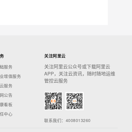
应用创作平台
多模态内容创作工具，已接入 DeepSeek
息提取
与 AI 智能体进行实时音视频通话
从文本、图片、视频中提取结构化的属性信息
构建支持视频理解的 AI 音视频实时通话应用
t.diy 一步搞定创意建站
构建大模型应用的安全防护体系
务
关注阿里云
通过自然语言交互简化开发流程,全栈开发支持
通过阿里云安全产品对 AI 应用进行安全防护
关注阿里云公众号或下载阿里云
础服务
APP，关注云资讯，随时随地运维
业增值服务
管控云服务
云服务
网公告
康看板
任中心
联系我们：4008013260