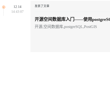
同享
万小智 AI 建站低至 15元/月
Qoder CN
AI 短剧/漫剧
云原生数据库 
快递物流查询
WordPress
成为服务伙
高校合作
发表了文章
12.14
Deepseek-v4-pro
HappyHors
点，立即开启云上创新
覆盖公网/内网、递归/权威、移动APP等全场景解析服务
送.CN域名，送备案服务码
基于千问大模型等，支持代码智能生成、研发智能问答
AI助力短剧
14:43:07
Ubuntu
服务生态伙伴
云工开物
企业应用
Works
Night Plan 支持 Qwen 3.8-Max
云原生大数据计算服务 MaxCompute
AI 办公
容器服务 Kub
NEW
开源空间数据库入门——使用postgre
态智能体模型
旗舰 MoE 大模型，百万上下文与顶尖推理能力
图生视频，流
Red Hat
30+ 款产品免费体验
Data Agent 驱动的一站式 Data+AI 开发治理平台
夜间 5 折，Qwen/Meoo/TokenPlan 客户专享
面向分析的企业级SaaS模式云数据仓库
AI智能应用
提供一站式管
件PostGIS
科研合作
开源,空间数据库,postgreSQL,PostGIS
ERP
堂（旗舰版）
SUSE
GLM-5.2
Wan2.7-T
智能客服
CRM
防护产品
2个月
自动承接线索
建站小程序
视觉 Coding、空间感知、多模态思考等全面升级
1M上下文，专为长程任务能力而生
OA 办公系统
力提升
财税管理
模板建站
AI 应用构建
大模型原生
400电话
定制建站
方案
广告营销
模板小程序
Qoder
大模型服务平台百炼-应用模版
HOT
NEW
面向真实软件
个人版上线、团队版降价；千问3.8-Max首发发尝鲜
丰富多元化的应用模版和解决方案
定制小程序
万有无界
大模型服务平台百炼-智能体
APP 开发
的模型效果
灵活可视化地构建企业级 Agent
建站系统
秒悟
人工智能平台 PAI