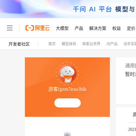
大模型
产品
解决方案
权益
定价
开发者社区
首页
模型体验
探索云世界
问产品
动手实
大模型
产品
解决方案
权益
定价
云市场
伙伴
服务
了解阿里云
精选产品
精选解决方案
普惠上云
产品定价
精选商城
成为销售伙伴
售前咨询
为什么选择阿里云
千问AI平台
了解云产品的定价详情
大模型服务平台百炼
千问办公，解锁你的工作
普惠上云 官方力荐
分销伙伴
在线服务
网站建设
什么是云计算
大
通用
大模型服务与应用平台
企业级Agent产品，直接
云服务器38元/年起，超
暂时
咨询伙伴
多端小程序
技术领先
云上成本管理
售后服务
轻量应用服务器
Agency Agents：拥
官方推荐返现计划
大模型
精选产品
精选解决方案
Salesforce 国际版订阅
稳定可靠
游客fgnm7ieus3blk
管理和优化成本
推荐新用户得奖励，单订单
销售伙伴合作计划
自助服务
友盟天域
安全合规
人工智能与机器学习
AI
文本生成
云数据库 RDS
HappyHorse 打造一
云工开物
无影生态合作计划
在线服务
观测云
分析师报告
高校专属算力普惠，学生认
计算
互联网应用开发
Qwen3.8-Max
HOT
Salesforce On Alibaba C
工单服务
Tuya 物联网平台阿里云
研究报告与白皮书
人工智能平台 PAI
快速拥有专属 OpenClaw
大模
Consulting Partner 合
容器
大数据
免费试用
短信专区
一站式AI开发、训练和推
20
蓝凌 OA
智能体时代全能旗舰模型
AI 大模型销售与服务生
现代化应用