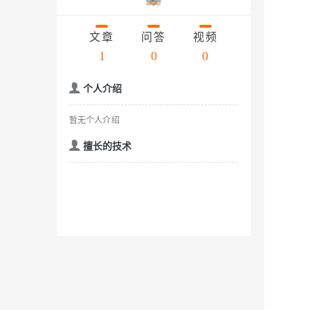
存储
天池大赛
云解析DNS
解决方案免费试用 新老
电子合同
Qwen3.7-Plus
最高领取价值200元试用
安全
网络与CDN
AI 算法大赛
文章
问答
视频
畅捷通
大数据开发治理平台 Data
AI 产品 免费试用
网络
1
0
0
安全
云开发大赛
能看、能想、能动手的多模
Tableau 订阅
1亿+ 大模型 tokens 和 
入门学习赛
可观测
中间件
AI空中课堂在线直播课
个人介绍
Qwen3-VL-Plus
云防火墙
140+云产品 免费试用
上云与迁云
云原生的云上边界网络安全
产品新客免费试用，最长1
数据库
暂无个人介绍
生态解决方案
企业出海
大模型ACA认证体验
大数据计算
擅长的技术
助力企业全员 AI 认知与能
行业生态解决方案
政企业务
媒体服务
大模型服务
开发者生态解决方案
企业服务与云通信
AI 开发和 AI 应用解决
千问AI平台-Token Plan
域名与网站
千问AI平台-模型体验
终端用户计算
在线体验全尺寸、多种模态
Serverless
Happy 系列大模型
开发工具