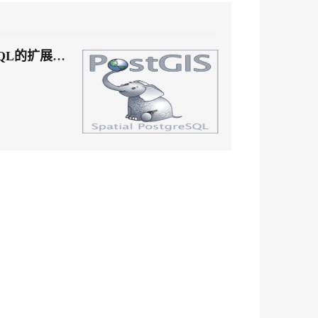
安全
我要投诉
PolarDB
上云场景组合购
Milvus 弹性伸缩功能新增节
伴
e-1.1-I2V
Cosyvoice-V3-Flash
漫剧创作，剧本、分镜、视频高效生成
100%兼容MySQL、PostgreSQL，兼容Oracle，支持集中和分布式
覆盖90%+业务场景，专享组合折扣价
点支持范围
VPN
ernetes 版 ACK
云聚AI 严选权益
SQL的扩展组
AI 原生数据库服务发布
SSL 证书
畅自然，细节丰富
高表现力语音合成大模型，语音克隆听感自然
，一键激活高效办公新体验
理容器应用的 K8s 服务
精选AI产品，从模型到应用全链提效
Agent 数据网关
堡垒机
2V
Fun-ASR
AI 用量加速计划
云原生数据库 PolarDB
防火墙
、识别商机，让客服更高效、服务更出色。
新老同享，达量后返
Agentic Database 发布
文戏情感细腻自然，动作戏激烈拳拳到肉，实现更强表演能力
支持中英文自由切换，具备更强的噪声鲁棒性
主机安全
AI 应用及服务市场
应用
AI 应用
千问办公
NEW
大模型
的智能体编程平台
一站式AI生产力平台
自然语言处理
伶鹊
企业级人与Agent协作平台，接入和调度多个数字员工
智能客服平台，对话机器人、对话分析、智能外呼
数据标注
大模型服务平台百炼 - 全妙
机器学习