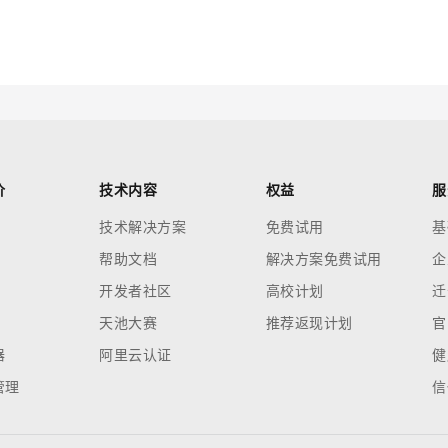
云端极速 AI 
新一代 AI 视频生成模型，深度适配广告营销等场景
AI Native 的算法工程平台，一站式完成建模、训练、推理服务部署
AI 应用
10分钟微调：让0.6B模型媲美235B模
多模态数据信
型
依托云原生高可用架构,实现Dify私有化部署
用1%尺寸在特定领域达到大模型90%以上效果
一个 AI 助手
超强辅助，Bol
价
技术内容
权益
服
即刻拥有 DeepSeek-R1 满血版
在企业官网、通讯软件中为客户提供 AI 客服
技术解决方案
免费试用
基
多种方案随心选，轻松解锁专属 DeepSeek
帮助文档
解决方案免费试用
企
开发者社区
高校计划
迁
天池大赛
推荐返现计划
官
器
阿里云认证
健
管理
信