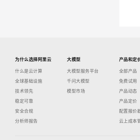
迁移与运维管理
大模型解决方案
专有云
快速部署 Dify，高效搭建 
10 分钟在聊天系统中增加
为什么选择阿里云
大模型
产品和定
什么是云计算
大模型服务平台
全部产品
全球基础设施
千问大模型
免费试用
技术领先
模型市场
产品动态
稳定可靠
产品定价
安全合规
配置报价
分析师报告
云上成本