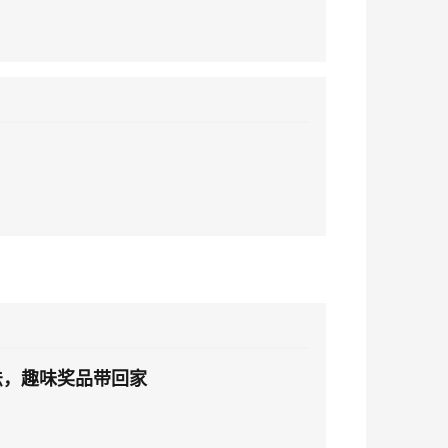
应用创作平台
多模态内容创作工具，已接入 DeepSeek
息提取
与 AI 智能体进行实时音视频通话
从文本、图片、视频中提取结构化的属性信息
构建支持视频理解的 AI 音视频实时通话应用
t.diy 一步搞定创意建站
构建大模型应用的安全防护体系
通过自然语言交互简化开发流程,全栈开发支持
通过阿里云安全产品对 AI 应用进行安全防护
看法，趣味奖品带回家