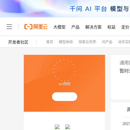
大模型
产品
解决方案
权益
定价
开发者社区
首页
模型体验
探索云世界
问产品
动手实
大模型
产品
解决方案
权益
定价
云市场
伙伴
服务
了解阿里云
精选产品
精选解决方案
普惠上云
产品定价
精选商城
成为销售伙伴
售前咨询
为什么选择阿里云
千问AI平台
了解云产品的定价详情
大模型服务平台百炼
睿译宝，AI翻译排版一
普惠上云 官方力荐
分销伙伴
在线服务
网站建设
什么是云计算
大
通用
大模型服务与应用平台
上传文档即自动完成翻译和
云服务器38元/年起，超
暂时
咨询伙伴
多端小程序
技术领先
云上成本管理
售后服务
轻量应用服务器
GLM-5.2：长任务时代
官方推荐返现计划
大模型
精选产品
精选解决方案
Salesforce 国际版订阅
稳定可靠
wr888
管理和优化成本
推荐新用户得奖励，单订单
销售伙伴合作计划
自助服务
友盟天域
安全合规
人工智能与机器学习
AI
文本生成
云数据库 RDS
Hermes Agent，打造
云工开物
无影生态合作计划
在线服务
观测云
分析师报告
自主进化，持久记忆，越用
高校专属算力普惠，学生认
计算
互联网应用开发
Qwen3.8-Max
HOT
Salesforce On Alibaba C
工单服务
Tuya 物联网平台阿里云
研究报告与白皮书
人工智能平台 PAI
快速拥有专属 OpenClaw
大模
Consulting Partner 合
容器
大数据
免费试用
短信专区
一站式AI开发、训练和推
20
蓝凌 OA
智能体时代全能旗舰模型
AI 大模型销售与服务生
现代化应用