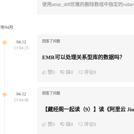
使用array_diff优雅的删除数组中指定的valu
22年04月
回答了问题
04.12
13:04:25
EMR可以处理关系型库的数据吗？
赞0
踩0
评论0
回答了问题
04.12
13:04:06
【藏经阁一起读（9）】读《阿里云 Jin
心得？
赞0
踩0
评论0