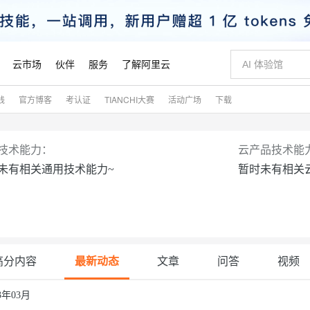
云市场
伙伴
服务
了解阿里云
践
官方博客
考认证
TIANCHI大赛
活动广场
下载
AI 特惠
数据与 API
成为产品伙伴
企业增值服务
最佳实践
价格计算器
AI 场景体
基础软件
产品伙伴合
阿里云认证
市场活动
配置报价
大模型
自助选配和估算价格
步到位
智启 AI 普惠权益
产品生态集成认证中心
企业支持计划
云上春晚
域名与网站
Qwen Audio：打造专属 AI 语音助手
千问官方 MaaS 平台，为开发者和 Agent 而生，新用户赠送 1 亿 + tokens 额度
一句话生成原生
AI Coding
阿里云Maa
2026 阿里云
云服务器 E
为企业打
数据集
Windows
大模型认证
模型
NEW
NEW
技术能力：
云产品技术能
格式还原
值低价云产品抢先购
至高享 1亿+免费 tokens，加速 Al 应用落地
提供智能易用的域名与建站服务
Qwen-Audio-3.0-Realtime 端到端实时语音角色扮演
输入一句话想法,
智能编程，一键
安全可靠、
未有相关通用技术能力~
暂时未有相关
产品生态伙伴
专家技术服务
云上奥运之旅
弹性计算合作
阿里云中企出
手机三要素
宝塔 Linux
全部认证
价格优势
开源旗舰模型
即刻拥有 DeepSeek-V4-Pro
阿里云 OPC 创新助力计划
千问大模型
一键部署幻兽
AI 电商营销
对象存储 O
大模型
产品生态伙伴工作台
企业增值服务台
云栖战略参考
云存储合作计
云栖大会
身份实名认证
CentOS
训练营
推动算力普惠，释放技术红利
最高返9万
真正可用的 1M 上下文,一次完成代码全链路开发
快速构建应用程序和网站，即刻迈出上云第一步
轻松解锁专属 DeepSeek-V4-Pro
至高百万元 Token 补贴，加速一人公司成长
多元化、高性能、安全可靠的大模型服务
一键购买专属
从图文生成到
云上的中国
数据库合作计
活动全景
短信
Docker
图片和
自进化智能体
5 分钟轻松部署专属 QwenPaw
Token Plan 模型订阅计划
数字证书管理服务（原SSL证书）
高效搭建 AI
AI 广告创作
无影云电脑
企业成长
NEW
HOT
信息公告
看见新力量
云网络合作计
OCR 文字识别
JAVA
越聪明
证享300元代金券
全托管，含MySQL、PostgreSQL、SQL Server、MariaDB多引擎
Qwen3.8-Max 首发尝鲜，限时加量 10 倍，夜间低至2折
实现全站HTTPS，呈现可信的WEB访问
从聊天伙伴进化为能主动干活的本地数字员工
图文、视频一
随时随地安
魔搭 Mode
高分内容
最新动态
文章
问答
视频
Kimi-K3
HappyHors
NEW
loud
服务实践
官网公告
金融模力时刻
Salesforce O
版
发票查验
全能环境
Claude Code + GStack 打造工程团队
千问办公，限时限量积分加倍
Qoder
低代码高效构
AI 建站
短信服务
型
NEW
作计划
计划
创新中心
魔搭 ModelSc
健康状态
理服务
让AI从“聊天伙伴”进化为能干活的“数字员工”
安装技能 GStack，拥有专属 AI 工程团队
你的AI工作搭子，覆盖日常办公高频场景
面向真实软件的智能体编程平台
0 代码专业建
23年03月
客户案例
天气预报查询
操作系统
Kimi 最新旗舰模型，长程编程与推理利器
让文字生成流
态合作计划