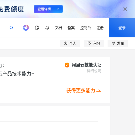
文档
备案
控制台
注册
登录
个人
积分
发布
验
作计划
器
AI 活动
专业服务
服务伙伴合作计划
开发者社区
加入我们
产品动态
服务平台百炼
阿里云 OPC 创新助力计划
一站式生成采购清单，支持单品或批量购买
可编辑精美 PPT 文稿
S产品伙伴计划（繁花）
峰会
CS
造的大模型服务与应用开发平台
Agency Agents：拥有专属领域专家
AI 生产力先锋
Al MaaS 服务伙伴赋能合作
域名
博文
Careers
力：
阿里云技能认证
至高可申请百万元
Qwen3.8-Max 模型上线
 轻松生成专业的 PPT
开启高性价比 AI 编程新体验
弹性可伸缩的云计算服务
先锋实践拓展 AI 生产力的边界
多领域专家智能体,一键组建 AI 虚拟交付团队
详细说明
云产品技术能力~
Token 补贴，五大权
计划
海大会
伙伴信用分合作计划
商标
问答
社会招聘
益加速 OPC 成功
帕鲁游戏服务器
SS
HappyHorse 打造一站式影视创作平台
飞天发布时刻
HOT
Open Search 向量检索版支
划
备案
电子书
校园招聘
联机服务器，轻松开启游戏
视频创作，一键激活电商全链路生产力
稳定、安全、高性价比、高性能的云存储服务
所见，即是所愿
持视频检索 Pipeline 功能
可视化编排打通从文字构思到成片全链路闭环
获得更多能力
更多支持
划
公司注册
镜像站
视频生成
语音识别与合成
 智能体与工作流应用
漫剧工坊：一站式动画创作平台
AI 实训营
应用身份服务 (IDaaS)
合作伙伴培训与认证
划
上云迁移
站生成，高效打造优质广告素材
全接入的云上超级电脑
通过阿里云百炼高效搭建AI应用,助力高效开发
快速生产连贯的高质量长漫剧
从基础到进阶，Agent 创客手把手教你
OpenClaw 管理能力上线
lScope
我要反馈
e-1.1-T2V
Qwen3-TTS-Flash
查询合作伙伴
n Alibaba Cloud ISV 合作
代维服务
建企业门户网站
10 分钟搭建微信、支付宝小程序
MaxCompute MaxFrame 提
创新加速
ope
登录合作伙伴管理后台
我要建议
站，无忧落地极速上线
以可视化方式快速构建移动和 PC 门户网站
国内短信简单易用，安全可靠，秒级触达，全球覆盖200+国家和地区。
高效部署网站，快速应用到小程序
供自动弹性内存功能
畅细腻的高质量视频
离线语音合成大模型，多语言方言自适应，低延迟高稳定