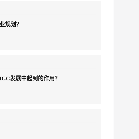
安全
我要投诉
PolarDB
上云场景组合购
Milvus 弹性伸缩功能新增节
伴
e-1.1-I2V
Cosyvoice-V3-Flash
漫剧创作，剧本、分镜、视频高效生成
100%兼容MySQL、PostgreSQL，兼容Oracle，支持集中和分布式
覆盖90%+业务场景，专享组合折扣价
点支持范围
VPN
ernetes 版 ACK
云聚AI 严选权益
职业规划？
AI 原生数据库服务发布
SSL 证书
畅自然，细节丰富
高表现力语音合成大模型，语音克隆听感自然
，一键激活高效办公新体验
理容器应用的 K8s 服务
精选AI产品，从模型到应用全链提效
Agent 数据网关
堡垒机
2V
Fun-ASR
AI 用量加速计划
云原生数据库 PolarDB
防火墙
、识别商机，让客服更高效、服务更出色。
新老同享，达量后返
Agentic Database 发布
文戏情感细腻自然，动作戏激烈拳拳到肉，实现更强表演能力
支持中英文自由切换，具备更强的噪声鲁棒性
主机安全
AI 应用及服务市场
在AIGC发展中起到的作用？
应用
AI 应用
千问办公
NEW
大模型
的智能体编程平台
一站式AI生产力平台
自然语言处理
伶鹊
企业级人与Agent协作平台，接入和调度多个数字员工
智能客服平台，对话机器人、对话分析、智能外呼
数据标注
大模型服务平台百炼 - 全妙
机器学习