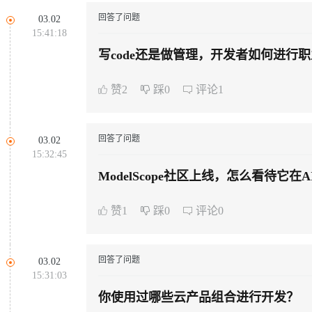
同享
万小智 AI 建站低至 15元/月
Qoder CN
AI 短剧/漫剧
云原生数据库 
快递物流查询
WordPress
成为服务伙
高校合作
回答了问题
03.02
Deepseek-v4-pro
HappyHors
点，立即开启云上创新
覆盖公网/内网、递归/权威、移动APP等全场景解析服务
送.CN域名，送备案服务码
基于千问大模型等，支持代码智能生成、研发智能问答
AI助力短剧
15:41:18
Ubuntu
服务生态伙伴
云工开物
企业应用
Works
Night Plan 支持 Qwen 3.8-Max
云原生大数据计算服务 MaxCompute
AI 办公
容器服务 Kub
NEW
写code还是做管理，开发者如何进行
态智能体模型
旗舰 MoE 大模型，百万上下文与顶尖推理能力
图生视频，流
Red Hat
30+ 款产品免费体验
Data Agent 驱动的一站式 Data+AI 开发治理平台
夜间 5 折，Qwen/Meoo/TokenPlan 客户专享
面向分析的企业级SaaS模式云数据仓库
AI智能应用
提供一站式管
科研合作
ERP
堂（旗舰版）
SUSE
赞2
踩0
评论1
GLM-5.2
Wan2.7-T
智能客服
CRM
防护产品
2个月
自动承接线索
建站小程序
视觉 Coding、空间感知、多模态思考等全面升级
1M上下文，专为长程任务能力而生
OA 办公系统
回答了问题
03.02
力提升
15:32:45
财税管理
模板建站
ModelScope社区上线，怎么看待它
AI 应用构建
大模型原生
400电话
定制建站
方案
广告营销
模板小程序
赞1
踩0
评论0
Qoder
大模型服务平台百炼-应用模版
HOT
NEW
面向真实软件
个人版上线、团队版降价；千问3.8-Max首发发尝鲜
丰富多元化的应用模版和解决方案
定制小程序
万有无界
大模型服务平台百炼-智能体
APP 开发
回答了问题
03.02
的模型效果
灵活可视化地构建企业级 Agent
15:31:03
建站系统
你使用过哪些云产品组合进行开发？
秒悟
人工智能平台 PAI