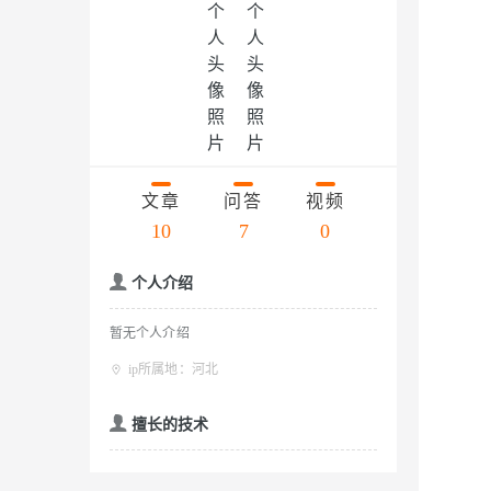
存储
天池大赛
云解析DNS
解决方案免费试用 新老
电子合同
Qwen3.7-Plus
最高领取价值200元试用
安全
网络与CDN
AI 算法大赛
畅捷通
大数据开发治理平台 Data
AI 产品 免费试用
网络
安全
云开发大赛
能看、能想、能动手的多模
Tableau 订阅
1亿+ 大模型 tokens 和 
入门学习赛
可观测
中间件
AI空中课堂在线直播课
Qwen3-VL-Plus
云防火墙
140+云产品 免费试用
上云与迁云
云原生的云上边界网络安全
产品新客免费试用，最长1
数据库
生态解决方案
文章
问答
视频
企业出海
大模型ACA认证体验
大数据计算
10
7
0
助力企业全员 AI 认知与能
行业生态解决方案
政企业务
媒体服务
大模型服务
个人介绍
开发者生态解决方案
企业服务与云通信
AI 开发和 AI 应用解决
千问AI平台-Token Plan
暂无个人介绍
域名与网站
ip所属地：河北
千问AI平台-模型体验
终端用户计算
擅长的技术
在线体验全尺寸、多种模态
Serverless
Happy 系列大模型
开发工具