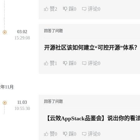
云端极速 AI 
新一代 AI 视频生成模型，深度适配广告营销等场景
AI Native 的算法工程平台，一站式完成建模、训练、推理服务部署
赞2
踩0
评论0
回答了问题
03.02
15:29:08
AI 应用
10分钟微调：让0.6B模型媲美235B模
多模态数据信
型
依托云原生高可用架构,实现Dify私有化部署
开源社区该如何建立“可控开源”体系？
用1%尺寸在特定领域达到大模型90%以上效果
一个 AI 助手
超强辅助，Bol
赞1
踩0
评论0
即刻拥有 DeepSeek-R1 满血版
在企业官网、通讯软件中为客户提供 AI 客服
多种方案随心选，轻松解锁专属 DeepSeek
22年11月
回答了问题
11.03
10:55:30
【云效AppStack品鉴会】说出你的
赞0
踩0
评论0