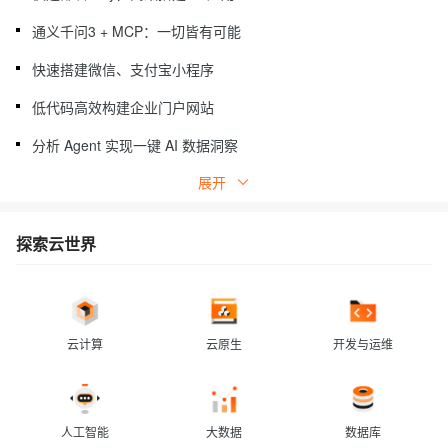
通义千问3 + MCP：一切皆有可能
快速搭建微信、支付宝小程序
低代码高效构建企业门户网站
分析 Agent 实现一键 AI 数据洞察
展开
AI建站：用Bolt.diy一句话生成网站
MetaGPT 构建多智能体协作系统
探索云世界
告别手动操作，让AI知识库自动更新
基于 Supabase 高效构建轻量级应用
多源数据下的企业 AI 助手实践
云计算
云原生
开发与运维
人工智能
大数据
数据库