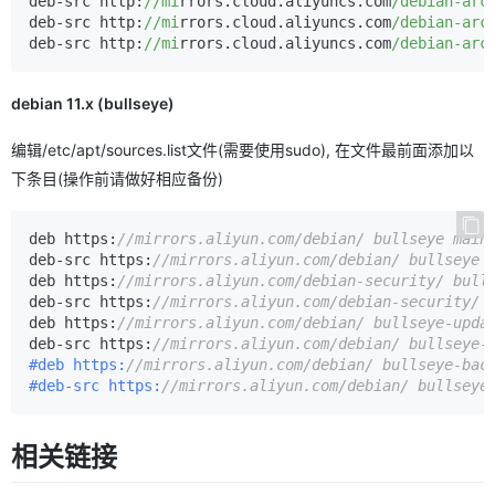
deb-src http:
//mi
rrors.cloud.aliyuncs.com
/debian-arc
deb-src http:
//mi
rrors.cloud.aliyuncs.com
/debian-arc
deb-src http:
//mi
rrors.cloud.aliyuncs.com
/debian-arc
debian 11.x (bullseye)
编辑/etc/apt/sources.list文件(需要使用sudo), 在文件最前面添加以
下条目(操作前请做好相应备份)
deb https
:
//mirrors.aliyun.com/debian/ bullseye main
deb
-
src https
:
//mirrors.aliyun.com/debian/ bullseye 
deb https
:
//mirrors.aliyun.com/debian-security/ bull
deb
-
src https
:
//mirrors.aliyun.com/debian-security/ 
deb https
:
//mirrors.aliyun.com/debian/ bullseye-upda
deb
-
src https
:
//mirrors.aliyun.com/debian/ bullseye-
#deb https:
//mirrors.aliyun.com/debian/ bullseye-bac
#deb-src https:
//mirrors.aliyun.com/debian/ bullseye
相关链接