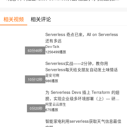
相关视频
相关评论
Serverless 奇点已来，All on Serverless
还有多远
Dev-Talk
63分46秒
1256499播放
Serverless实战——2分钟，教你用
Serverless每天给女朋友自动发土味情话
是安可啊
10分12秒
986播放
为 Serverless Devs 插上 Terraform 的翅
膀，实现企业级多环境部署（上）— 研
发：使用环境模板创建环境
阿里云云原生
0分20秒
675播放
智能家电利用serverless获取天气信息最佳