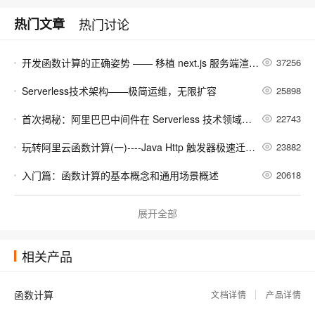
热门文章
热门讨论
开发函数计算的正确姿势 —— 移植 next.js 服务端渲染框架
37256
Serverless技术架构——极简运维，无限扩容
25898
首次揭秘：阿里巴巴中间件在 Serverless 技术领域的探索
22743
玩转阿里云函数计算(一)----Java Http 触发器极速迁移传统 Spring 应用
23882
入门篇：函数计算的基本概念和通用场景概述
20618
php runtime 中 headers already sent 问题解决方案
19383
展开全部
实践篇：搭建无服务器应用--函数计算+API网关+云市场（提供手机号归属地查询服务）
17620
相关产品
大道至简 - 基于Docker的Serverless探索之旅
18521
Installing a Dependency Library for Function Compute
14781
函数计算
文档详情
产品详情