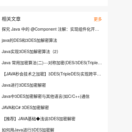
安全
畅自然，细节丰富
高表现力语音合成大模型，语音克隆听感自然
我要投诉
PolarDB
上云场景组合购
Milvus 弹性伸缩功能新增节
伴
漫剧创作，剧本、分镜、视频高效生成
100%兼容MySQL、PostgreSQL，兼容Oracle，支持集中和分布式
覆盖90%+业务场景，专享组合折扣价
点支持范围
2V
VPN
Fun-ASR
相关文章
更多
文戏情感细腻自然，动作戏激烈拳拳到肉，实现更强表演能力
支持中英文自由切换，具备更强的噪声鲁棒性
ernetes 版 ACK
云聚AI 严选权益
AI 原生数据库服务发布
SSL 证书
探究 Java 中的 @Component 注解：实现组件化开发的利器
，一键激活高效办公新体验
理容器应用的 K8s 服务
精选AI产品，从模型到应用全链提效
Agent 数据网关
堡垒机
java的DES和3DES加解密算法
AI 用量加速计划
云原生数据库 PolarDB
应用
防火墙
、识别商机，让客服更高效、服务更出色。
新老同享，达量后返
Agentic Database 发布
Java实现3DES加解密算法（2）
千问办公
主机安全
NEW
的智能体编程平台
一站式AI生产力平台
Java 常用加密算法(二)---对称加密(DES/3DES(TripleDES)/AES)
AI 应用及服务市场
【JAVA秒会技术之加密】3DES(TripleDES)实现跨平台统一加密
伶鹊
企业级人与Agent协作平台，接入和调度多个数字员工
智能客服平台，对话机器人、对话分析、智能外呼
Java进行3DES加密解密
AI 应用
大模型服务平台百炼 - 全妙
大模型
Java中3DES加密解密与其他语言(如C/C++)通信
应用创作平台
多模态内容创作工具，已接入 DeepSeek
自然语言处理
JAVA和C# 3DES加密解密
数据标注
【推荐】JAVA基础◆浅谈3DES加密解密
机器学习
如何用Java进行3DES加密解