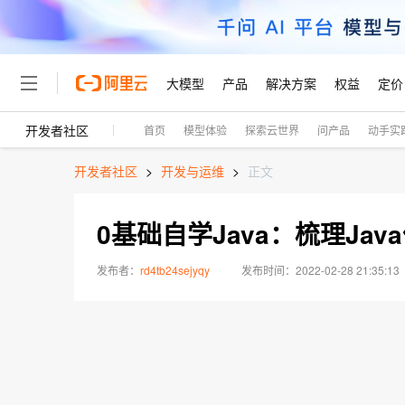
大模型
产品
解决方案
权益
定价
开发者社区
首页
模型体验
探索云世界
问产品
动手实
大模型
产品
解决方案
权益
定价
云市场
伙伴
服务
了解阿里云
精选产品
精选解决方案
普惠上云
产品定价
精选商城
成为销售伙伴
售前咨询
为什么选择阿里云
千问AI平台
开发者社区
>
开发与运维
>
正文
了解云产品的定价详情
大模型服务平台百炼
千问办公，解锁你的工作
普惠上云 官方力荐
分销伙伴
在线服务
网站建设
什么是云计算
大
大模型服务与应用平台
企业级Agent产品，直接
云服务器38元/年起，超
0基础自学Java：梳理Ja
咨询伙伴
多端小程序
技术领先
云上成本管理
售后服务
轻量应用服务器
Agency Agents：拥
官方推荐返现计划
大模型
精选产品
精选解决方案
Salesforce 国际版订阅
稳定可靠
管理和优化成本
推荐新用户得奖励，单订单
发布者：
rd4tb24sejyqy
2022-02-28 21:35:13
销售伙伴合作计划
自助服务
友盟天域
安全合规
人工智能与机器学习
AI
文本生成
云数据库 RDS
HappyHorse 打造一
云工开物
无影生态合作计划
在线服务
观测云
分析师报告
高校专属算力普惠，学生认
计算
互联网应用开发
Qwen3.8-Max
HOT
Salesforce On Alibaba C
工单服务
智能体时代全能旗舰模型
Tuya 物联网平台阿里云
研究报告与白皮书
人工智能平台 PAI
快速拥有专属 OpenClaw
大模
Consulting Partner 合
容器
大数据
免费试用
短信专区
一站式AI开发、训练和推
蓝凌 OA
Qwen3.7-Plus
AI 大模型销售与服务生
现代化应用