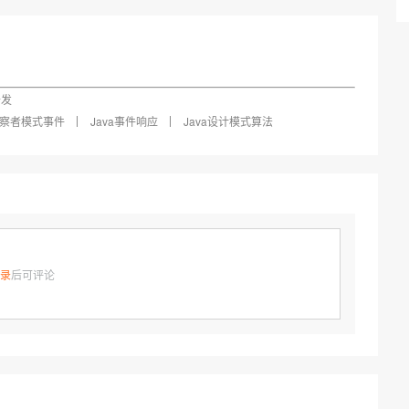
AI 应用
10分钟微调：让0.6B模型媲美235B模
多模态数据信
型
依托云原生高可用架构,实现Dify私有化部署
用1%尺寸在特定领域达到大模型90%以上效果
一个 AI 助手
超强辅助，Bol
即刻拥有 DeepSeek-R1 满血版
在企业官网、通讯软件中为客户提供 AI 客服
开发
多种方案随心选，轻松解锁专属 DeepSeek
a观察者模式事件
Java事件响应
Java设计模式算法
录
后可评论