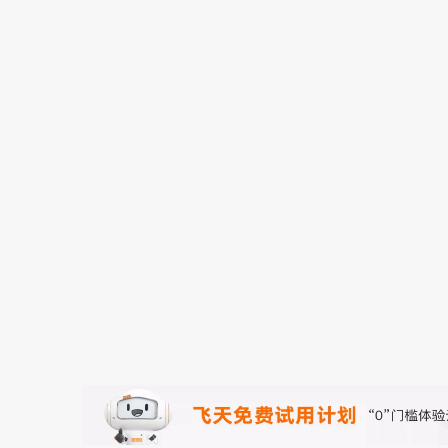
存储
天池大赛
能看、能想、能动手的多模
云解析DNS
解决方案免费试用 新老
电子合同
最高领取价值200元试用
安全
网络与CDN
AI 算法大赛
Qwen3-VL-Plus
畅捷通
大数据开发治理平台 Data
AI 产品 免费试用
网络
安全
云开发大赛
Tableau 订阅
1亿+ 大模型 tokens 和 
入门学习赛
可观测
中间件
AI空中课堂在线直播课
云防火墙
140+云产品 免费试用
大模型服务
上云与迁云
云原生的云上边界网络安全
产品新客免费试用，最长1
数据库
生态解决方案
千问AI平台-Token Plan
企业出海
大模型ACA认证体验
大数据计算
助力企业全员 AI 认知与能
行业生态解决方案
政企业务
媒体服务
千问AI平台-模型体验
开发者生态解决方案
在线体验全尺寸、多种模态
企业服务与云通信
AI 开发和 AI 应用解决
Happy 系列大模型
域名与网站
终端用户计算
Serverless
大模型解决方案
开发工具