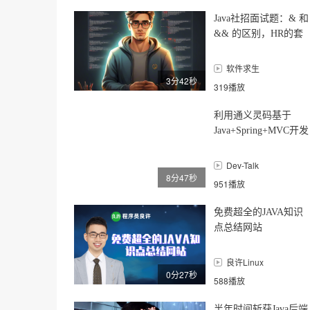
Java社招面试题：& 和
&& 的区别，HR的套
路险些让我翻车！
软件求生
3分42秒
319播放
利用通义灵码基于
Java+Spring+MVC开发
用户注册登录网站
Dev-Talk
8分47秒
951播放
免费超全的JAVA知识
点总结网站
良许Linux
0分27秒
588播放
半年时间斩获Java后端