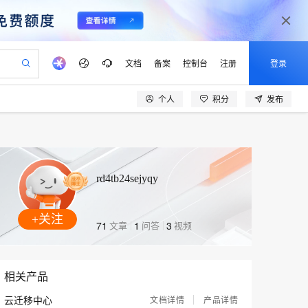
文档
备案
控制台
注册
登录
个人
积分
发布
验
作计划
器
AI 活动
专业服务
服务伙伴合作计划
开发者社区
加入我们
产品动态
服务平台百炼
阿里云 OPC 创新助力计划
一站式生成采购清单，支持单品或批量购买
io：打造专属 AI 语音助手
S产品伙伴计划（繁花）
峰会
CS
造的大模型服务与应用开发平台
一句话生成原生可编辑精美 PPT 文稿
AI 生产力先锋
Al MaaS 服务伙伴赋能合作
域名
博文
Careers
至高可申请百万元
Qwen3.8-Max 模型上线
开启高性价比 AI 编程新体验
弹性可伸缩的云计算服务
Qwen-Audio-3.0-Realtime 端到端实时语音角色扮演
输入一句话想法, 轻松生成专业的 PPT
先锋实践拓展 AI 生产力的边界
Token 补贴，五大权
计划
海大会
伙伴信用分合作计划
商标
问答
社会招聘
rd4tb24sejyqy
益加速 OPC 成功
eek-V4-Pro
SS
一键部署幻兽帕鲁游戏服务器
飞天发布时刻
HOT
Open Search 向量检索版支
划
备案
电子书
校园招聘
pSeek-V4-Pro
视频创作，一键激活电商全链路生产力
稳定、安全、高性价比、高性能的云存储服务
一键购买专属联机服务器，轻松开启游戏
所见，即是所愿
持视频检索 Pipeline 功能
更多支持
+关注
划
公司注册
镜像站
视频生成
语音识别与合成
71
文章
1
问答
3
视频
专属 QwenPaw
漫剧工坊：一站式动画创作平台
AI 实训营
HOT
应用身份服务 (IDaaS)
合作伙伴培训与认证
划
上云迁移
站生成，高效打造优质广告素材
全接入的云上超级电脑
从聊天伙伴进化为能主动干活的本地数字员工
快速生产连贯的高质量长漫剧
从基础到进阶，Agent 创客手把手教你
OpenClaw 管理能力上线
e-1.1-T2V
Qwen3-TTS-Flash
lScope
我要反馈
查询合作伙伴
畅细腻的高质量视频
离线语音合成大模型，多语言方言自适应，低延迟高稳定
n Alibaba Cloud ISV 合作
代维服务
建企业门户网站
相关产品
10 分钟搭建微信、支付宝小程序
MaxCompute MaxFrame 提
创新加速
ope
登录合作伙伴管理后台
我要建议
站，无忧落地极速上线
以可视化方式快速构建移动和 PC 门户网站
国内短信简单易用，安全可靠，秒级触达，全球覆盖200+国家和地区。
高效部署网站，快速应用到小程序
供自动弹性内存功能
e-1.1-I2V
Cosyvoice-V3-Flash
云迁移中心
文档详情
产品详情