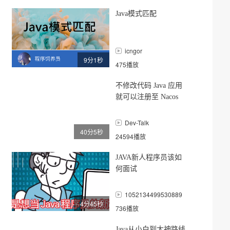
Java模式匹配
icngor
9分1秒
475播放
不修改代码 Java 应用
就可以注册至 Nacos
注册中心
Dev-Talk
40分5秒
24594播放
JAVA新人程序员该如
何面试
1052134499530889
4分45秒
736播放
Java从小白到大神路线