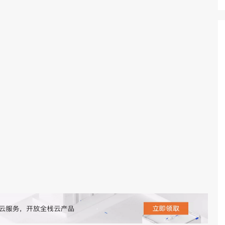
态智能体模型
旗舰 MoE 大模型，百万上下文与顶尖推理能力
图生视频，流
同享
万小智 AI 建站低至 15元/月
Qoder CN
AI 短剧/漫剧
云原生数据库 
快递物流查询
WordPress
成为服务伙
高校合作
点，立即开启云上创新
覆盖公网/内网、递归/权威、移动APP等全场景解析服务
送.CN域名，送备案服务码
基于千问大模型等，支持代码智能生成、研发智能问答
AI助力短剧
GLM-5.2
Wan2.7-T
Ubuntu
服务生态伙伴
视觉 Coding、空间感知、多模态思考等全面升级
1M上下文，专为长程任务能力而生
云工开物
企业应用
Works
Night Plan 支持 Qwen 3.8-Max
云原生大数据计算服务 MaxCompute
AI 办公
容器服务 Kub
NEW
Red Hat
30+ 款产品免费体验
Data Agent 驱动的一站式 Data+AI 开发治理平台
夜间 5 折，Qwen/Meoo/TokenPlan 客户专享
面向分析的企业级SaaS模式云数据仓库
AI智能应用
提供一站式管
科研合作
ERP
堂（旗舰版）
SUSE
智能客服
AI 应用构建
大模型原生
CRM
防护产品
2个月
自动承接线索
建站小程序
Qoder
大模型服务平台百炼-应用模版
OA 办公系统
HOT
NEW
面向真实软件
个人版上线、团队版降价；千问3.8-Max首发发尝鲜
丰富多元化的应用模版和解决方案
力提升
财税管理
模板建站
万有无界
大模型服务平台百炼-智能体
400电话
定制建站
的模型效果
灵活可视化地构建企业级 Agent
方案
广告营销
模板小程序
秒悟
人工智能平台 PAI
定制小程序
云端极速 AI 
新一代 AI 视频生成模型，深度适配广告营销等场景
AI Native 的算法工程平台，一站式完成建模、训练、推理服务部署
APP 开发
建站系统