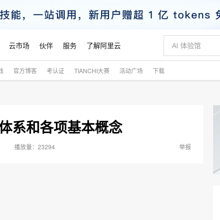
云市场
伙伴
服务
了解阿里云
践
官方博客
考认证
TIANCHI大赛
活动广场
下载
AI 特惠
数据与 API
成为产品伙伴
企业增值服务
最佳实践
价格计算器
AI 场景体
基础软件
产品伙伴合
阿里云认证
市场活动
配置报价
大模型
自助选配和估算价格
新方式
睿译宝，AI翻译排版一步到位
智启 AI 普惠权益
产品生态集成认证中心
企业支持计划
云上春晚
域名与网站
千问官方 MaaS 平台，为开发者和 Agent 而生，新用户赠送 1 亿 + tokens 额度
Qwen Aud
AI Coding
阿里云Maa
2026 阿里云
云服务器 E
为企业打
数据集
Windows
大模型认证
模型
NEW
NEW
交付可用成果
值低价云产品抢先购
上传文档即自动完成翻译和格式还原
至高享 1亿+免费 tokens，加速 Al 应用落地
提供智能易用的域名与建站服务
智能编程，一键
安全可靠、
va体系和各项基本概念
产品生态伙伴
专家技术服务
云上奥运之旅
弹性计算合作
阿里云中企出
手机三要素
宝塔 Linux
全部认证
价格优势
有专属领域专家
GLM-5.2：长任务时代开源旗舰模型
阿里云 OPC 创新助力计划
千问大模型
即刻拥有 DeepS
AI 电商营销
对象存储 O
大模型
产品生态伙伴工作台
企业增值服务台
云栖战略参考
云存储合作计
云栖大会
身份实名认证
CentOS
训练营
推动算力普惠，释放技术红利
最高返9万
多领域专家智能体,一键组建 AI 虚拟交付团队
快速构建应用程序和网站，即刻迈出上云第一步
至高百万元 Token 补贴，加速一人公司成长
多元化、高性能、安全可靠的大模型服务
真正可用的 1M 上下文,一次完成代码全链路开发
轻松解锁专属 Dee
从图文生成到
23294
举报
云上的中国
数据库合作计
活动全景
短信
Docker
图片和
站式影视创作平台
Hermes Agent，打造自进化智能体
Token Plan 模型订阅计划
数字证书管理服务（原SSL证书）
5 分钟轻松部署
AI 广告创作
无影云电脑
企业成长
NEW
信息公告
看见新力量
云网络合作计
OCR 文字识别
JAVA
证享300元代金券
可视化编排打通从文字构思到成片全链路闭环
全托管，含MySQL、PostgreSQL、SQL Server、MariaDB多引擎
自主进化，持久记忆，越用越聪明
Qwen3.8-Max 首发尝鲜，限时加量 10 倍，夜间低至2折
实现全站HTTPS，呈现可信的WEB访问
图文、视频一
随时随地安
Kimi-K3
HappyHors
NEW
魔搭 Mode
loud
服务实践
官网公告
Kimi 最新旗舰模型，长程编程与推理利器
让文字生成流
金融模力时刻
Salesforce O
版
发票查验
全能环境
Claude Code + GStack 打造工程团队
千问办公，限时限量积分加倍
Qoder
低代码高效构
AI 建站
短信服务
型
NEW
作计划
计划
创新中心
魔搭 ModelSc
健康状态
理服务
让AI从“聊天伙伴”进化为能干活的“数字员工”
安装技能 GStack，拥有专属 AI 工程团队
你的AI工作搭子，覆盖日常办公高频场景
面向真实软件的智能体编程平台
0 代码专业建
客户案例
天气预报查询
操作系统
Deepseek-v4-pro
HappyHors
态合作计划