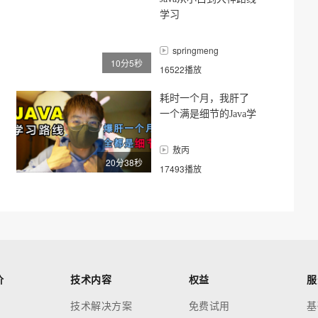
学习
springmeng
10分5秒
16522播放
耗时一个月，我肝了
一个满是细节的Java学
习路线，适用程序员
入门&进阶
敖丙
20分38秒
17493播放
价
技术内容
权益
服
技术解决方案
免费试用
基