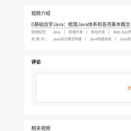
快速部署 Dify，高效搭建 
迁移与运维管理
视频介绍
10 分钟在聊天系统中增加
专有云
0基础自学Java：梳理Java体系和各项基本概念
视频标签：
Java
前端开发
移动开发
Web App
关键词：
Java设计模式构建
Java构建系统
Jav
评论
登
相关视频