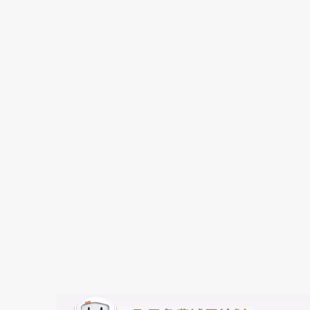
存储
天池大赛
能看、能想、能动手的多模
云解析DNS
解决方案免费试用 新老
电子合同
最高领取价值200元试用
安全
网络与CDN
AI 算法大赛
Qwen3-VL-Plus
畅捷通
大数据开发治理平台 Data
AI 产品 免费试用
网络
安全
云开发大赛
Tableau 订阅
1亿+ 大模型 tokens 和 
入门学习赛
可观测
中间件
AI空中课堂在线直播课
云防火墙
140+云产品 免费试用
大模型服务
上云与迁云
云原生的云上边界网络安全
产品新客免费试用，最长1
数据库
生态解决方案
千问AI平台-Token Plan
企业出海
大模型ACA认证体验
大数据计算
助力企业全员 AI 认知与能
行业生态解决方案
政企业务
媒体服务
千问AI平台-模型体验
开发者生态解决方案
在线体验全尺寸、多种模态
企业服务与云通信
AI 开发和 AI 应用解决
Happy 系列大模型
域名与网站
终端用户计算
Serverless
大模型解决方案
开发工具