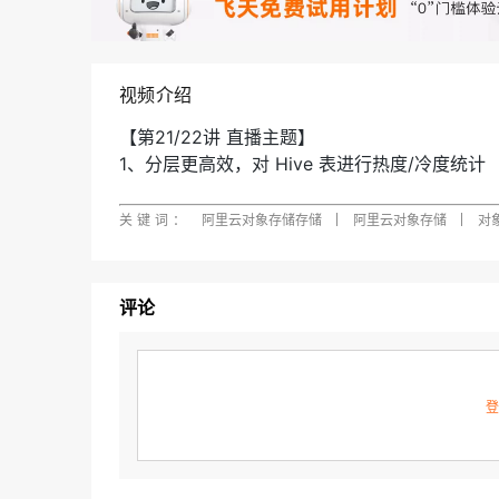
快速部署 Dify，高效搭建 
迁移与运维管理
10 分钟在聊天系统中增加
专有云
视频介绍
【第21/22讲 直播主题】
1、分层更高效，对 Hive 表进行热度/冷度统计
2、对 Hive 表进行高效小文件合并
【背景】
关键词：
阿里云对象存储存储
阿里云对象存储
对
为了让更多开发者了解并使用 JindoFS，由阿里云 
oFS+OSS 实操干货36讲】会在每周二16：
评论
讲师简介
羊川 阿里巴巴计算平台事业部 开发工程师
辰石 阿里巴巴计算平台事业部 EMR技术专家
登