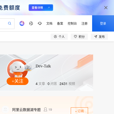
文档
备案
控制台
注册
登录
个人
积分
发布
验
作计划
器
AI 活动
专业服务
服务伙伴合作计划
开发者社区
加入我们
产品动态
服务平台百炼
阿里云 OPC 创新助力计划
一站式生成采购清单，支持单品或批量购买
io：打造专属 AI 语音助手
S产品伙伴计划（繁花）
峰会
CS
造的大模型服务与应用开发平台
一句话生成原生可编辑精美 PPT 文稿
AI 生产力先锋
Al MaaS 服务伙伴赋能合作
域名
博文
Careers
至高可申请百万元
Qwen3.8-Max 模型上线
开启高性价比 AI 编程新体验
弹性可伸缩的云计算服务
Qwen-Audio-3.0-Realtime 端到端实时语音角色扮演
输入一句话想法, 轻松生成专业的 PPT
先锋实践拓展 AI 生产力的边界
Token 补贴，五大权
计划
海大会
伙伴信用分合作计划
商标
问答
社会招聘
Dev-Talk
益加速 OPC 成功
eek-V4-Pro
SS
一键部署幻兽帕鲁游戏服务器
飞天发布时刻
HOT
Open Search 向量检索版支
划
备案
电子书
校园招聘
pSeek-V4-Pro
视频创作，一键激活电商全链路生产力
稳定、安全、高性价比、高性能的云存储服务
一键购买专属联机服务器，轻松开启游戏
所见，即是所愿
持视频检索 Pipeline 功能
更多支持
+关注
划
公司注册
镜像站
视频生成
语音识别与合成
4
文章
0
问答
2431
视频
专属 QwenPaw
漫剧工坊：一站式动画创作平台
AI 实训营
HOT
应用身份服务 (IDaaS)
合作伙伴培训与认证
划
上云迁移
站生成，高效打造优质广告素材
全接入的云上超级电脑
从聊天伙伴进化为能主动干活的本地数字员工
快速生产连贯的高质量长漫剧
从基础到进阶，Agent 创客手把手教你
OpenClaw 管理能力上线
e-1.1-T2V
Qwen3-TTS-Flash
lScope
我要反馈
查询合作伙伴
畅细腻的高质量视频
离线语音合成大模型，多语言方言自适应，低延迟高稳定
n Alibaba Cloud ISV 合作
代维服务
建企业门户网站
10 分钟搭建微信、支付宝小程序
MaxCompute MaxFrame 提
创新加速
ope
登录合作伙伴管理后台
我要建议
站，无忧落地极速上线
以可视化方式快速构建移动和 PC 门户网站
国内短信简单易用，安全可靠，秒级触达，全球覆盖200+国家和地区。
高效部署网站，快速应用到小程序
供自动弹性内存功能
阿里云数据湖专题
19
e-1.1-I2V
Cosyvoice-V3-Flash
+ 订阅