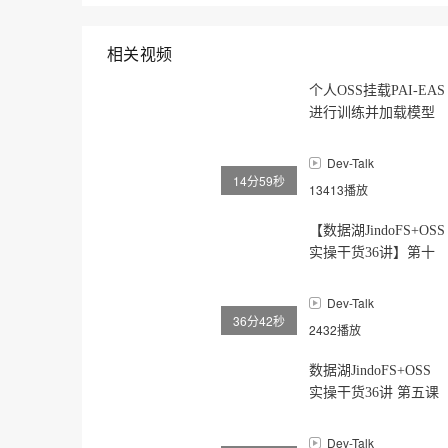
相关视频
个人OSS挂载PAI-EAS
进行训练并加载模型
库训练
Dev-Talk
14分59秒
13413播放
【数据湖JindoFS+OSS
实操干货36讲】第十
一课（第19/20讲）
Dev-Talk
36分42秒
2432播放
数据湖JindoFS+OSS
实操干货36讲 第五课
Dev-Talk