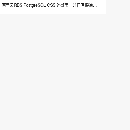
息提取
与 AI 智能体进行实时音视频通话
阿里云RDS PostgreSQL OSS 外部表 - 并行写提速案例
从文本、图片、视频中提取结构化的属性信息
构建支持视频理解的 AI 音视频实时通话应用
t.diy 一步搞定创意建站
构建大模型应用的安全防护体系
通过自然语言交互简化开发流程,全栈开发支持
通过阿里云安全产品对 AI 应用进行安全防护