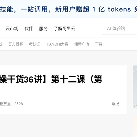
云市场
伙伴
服务
了解阿里云
践
官方博客
考认证
TIANCHI大赛
活动广场
下载
AI 特惠
数据与 API
成为产品伙伴
企业增值服务
最佳实践
价格计算器
AI 场景体
基础软件
产品伙伴合
阿里云认证
市场活动
配置报价
大模型
自助选配和估算价格
新方式
睿译宝，AI翻译排版一步到位
智启 AI 普惠权益
产品生态集成认证中心
企业支持计划
云上春晚
域名与网站
千问官方 MaaS 平台，为开发者和 Agent 而生，新用户赠送 1 亿 + tokens 额度
Qwen Aud
AI Coding
阿里云Maa
2026 阿里云
云服务器 E
为企业打
数据集
Windows
大模型认证
模型
NEW
NEW
交付可用成果
值低价云产品抢先购
上传文档即自动完成翻译和格式还原
至高享 1亿+免费 tokens，加速 Al 应用落地
提供智能易用的域名与建站服务
智能编程，一键
安全可靠、
 实操干货36讲】第十二课（第
产品生态伙伴
专家技术服务
云上奥运之旅
弹性计算合作
阿里云中企出
手机三要素
宝塔 Linux
全部认证
价格优势
有专属领域专家
GLM-5.2：长任务时代开源旗舰模型
阿里云 OPC 创新助力计划
千问大模型
即刻拥有 DeepS
AI 电商营销
对象存储 O
大模型
产品生态伙伴工作台
企业增值服务台
云栖战略参考
云存储合作计
云栖大会
身份实名认证
CentOS
训练营
推动算力普惠，释放技术红利
最高返9万
多领域专家智能体,一键组建 AI 虚拟交付团队
快速构建应用程序和网站，即刻迈出上云第一步
至高百万元 Token 补贴，加速一人公司成长
多元化、高性能、安全可靠的大模型服务
真正可用的 1M 上下文,一次完成代码全链路开发
轻松解锁专属 Dee
从图文生成到
云上的中国
数据库合作计
活动全景
短信
Docker
图片和
站式影视创作平台
Hermes Agent，打造自进化智能体
Token Plan 模型订阅计划
数字证书管理服务（原SSL证书）
5 分钟轻松部署
AI 广告创作
无影云电脑
2528
企业成长
NEW
举报
信息公告
看见新力量
云网络合作计
OCR 文字识别
JAVA
证享300元代金券
可视化编排打通从文字构思到成片全链路闭环
全托管，含MySQL、PostgreSQL、SQL Server、MariaDB多引擎
自主进化，持久记忆，越用越聪明
Qwen3.8-Max 首发尝鲜，限时加量 10 倍，夜间低至2折
实现全站HTTPS，呈现可信的WEB访问
图文、视频一
随时随地安
Kimi-K3
HappyHors
NEW
魔搭 Mode
loud
服务实践
官网公告
Kimi 最新旗舰模型，长程编程与推理利器
让文字生成流
金融模力时刻
Salesforce O
版
发票查验
全能环境
Claude Code + GStack 打造工程团队
千问办公，限时限量积分加倍
Qoder
低代码高效构
AI 建站
短信服务
型
NEW
作计划
计划
创新中心
魔搭 ModelSc
健康状态
理服务
让AI从“聊天伙伴”进化为能干活的“数字员工”
安装技能 GStack，拥有专属 AI 工程团队
你的AI工作搭子，覆盖日常办公高频场景
面向真实软件的智能体编程平台
0 代码专业建
客户案例
天气预报查询
操作系统
Deepseek-v4-pro
HappyHors
态合作计划