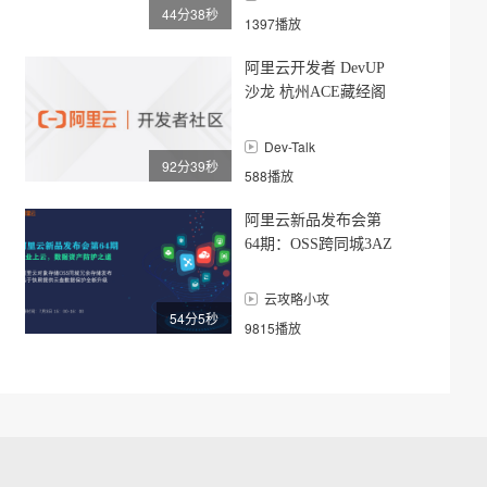
44分38秒
1397播放
阿里云开发者 DevUP
沙龙 杭州ACE藏经阁
读书会 《OSS运维基
础实战手册》
Dev-Talk
92分39秒
588播放
阿里云新品发布会第
64期：OSS跨同城3AZ
发布会
云攻略小攻
54分5秒
9815播放