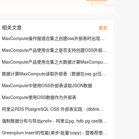
安全
畅自然，细节丰富
高表现力语音合成大模型，语音克隆听感自然
我要投诉
PolarDB
上云场景组合购
Milvus 弹性伸缩功能新增节
伴
漫剧创作，剧本、分镜、视频高效生成
100%兼容MySQL、PostgreSQL，兼容Oracle，支持集中和分布式
覆盖90%+业务场景，专享组合折扣价
点支持范围
2V
VPN
Fun-ASR
文戏情感细腻自然，动作戏激烈拳拳到肉，实现更强表演能力
支持中英文自由切换，具备更强的噪声鲁棒性
ernetes 版 ACK
云聚AI 严选权益
AI 原生数据库服务发布
SSL 证书
相关文章
更多
，一键激活高效办公新体验
理容器应用的 K8s 服务
精选AI产品，从模型到应用全链提效
Agent 数据网关
堡垒机
MaxCompute操作报错合集之创建oss外部表时出现了报错："Semantic analysis exception - external table checking failure, error message:，该怎么办
AI 用量加速计划
云原生数据库 PolarDB
应用
防火墙
、识别商机，让客服更高效、服务更出色。
新老同享，达量后返
Agentic Database 发布
MaxCompute产品使用合集之是否支持创建OSS外部表为分区表，并访问OSS上以分区方式存储的数据
千问办公
主机安全
NEW
MaxCompute产品使用合集之大数据计算MaxCompute外部表映射了oss中的csv文件，看到"\N"被解析为"N"，是什么原因
的智能体编程平台
一站式AI生产力平台
数据计算MaxCompute读取外部表（数据在oss gz压缩）速度非常慢，有什么方法可以提升效率么？
AI 应用及服务市场
伶鹊
企业级人与Agent协作平台，接入和调度多个数字员工
智能客服平台，对话机器人、对话分析、智能外呼
MaxCompute中使用OSS外部表读取JSON数据
AI 应用
MaxCompute使用OSS数据作为外部表
大模型服务平台百炼 - 全妙
大模型
应用创作平台
多模态内容创作工具，已接入 DeepSeek
阿里云RDS PostgreSQL OSS 外部表实践 - (dblink异步调用封装并行) 从OSS并行导入数据
自然语言处理
强制数据分布与导出prefix - 阿里云pg, hdb pg oss快速数据规整外部表导出实践案例
数据标注
Greenplum insert的性能(单步\批量\copy) - 暨推荐使用gpfdist、阿里云oss外部表并行导入
机器学习