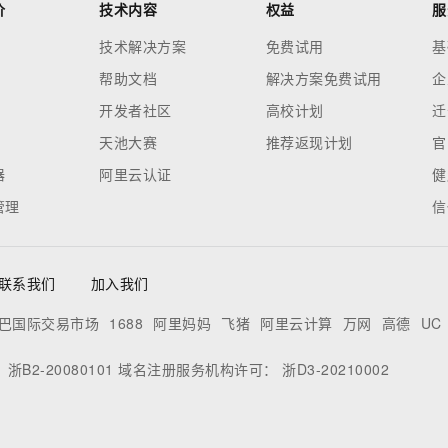
价
技术内容
权益
服
技术解决方案
免费试用
基
帮助文档
解决方案免费试用
企
开发者社区
高校计划
迁
天池大赛
推荐返现计划
官
器
阿里云认证
健
管理
信
联系我们
加入我们
巴国际交易市场
1688
阿里妈妈
飞猪
阿里云计算
万网
高德
UC
：
浙B2-20080101
域名注册服务机构许可：
浙D3-20210002