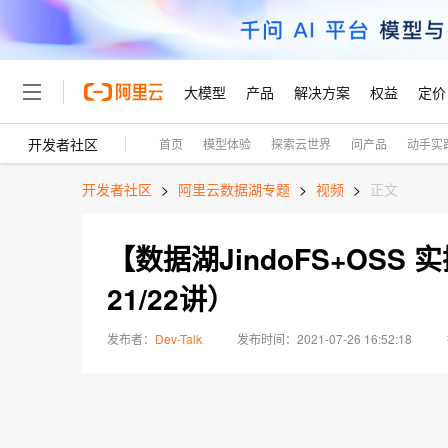
大模型
产品
解决方案
权益
定价
开发者社区
首页
模型体验
探索云世界
问产品
动手实
大模型
产品
解决方案
权益
定价
云市场
伙伴
服务
了解阿里云
精选产品
精选解决方案
普惠上云
产品定价
精选商城
成为销售伙伴
售前咨询
为什么选择阿里云
千问AI平台
开发者社区
>
阿里云数据湖专题
>
视频
>
正文
了解云产品的定价详情
大模型服务平台百炼
千问办公，解锁你的工作
普惠上云 官方力荐
分销伙伴
在线服务
网站建设
什么是云计算
大
大模型服务与应用平台
企业级Agent产品，直接
云服务器38元/年起，超
【数据湖JindoFS+OSS
咨询伙伴
多端小程序
技术领先
云上成本管理
售后服务
轻量应用服务器
Agency Agents：拥
官方推荐返现计划
大模型
精选产品
精选解决方案
Salesforce 国际版订阅
稳定可靠
21/22讲）
管理和优化成本
推荐新用户得奖励，单订单
销售伙伴合作计划
自助服务
友盟天域
安全合规
人工智能与机器学习
AI
文本生成
云数据库 RDS
HappyHorse 打造一
云工开物
发布者：
Dev-Talk
2021-07-26 16:52:18
无影生态合作计划
在线服务
观测云
分析师报告
高校专属算力普惠，学生认
计算
互联网应用开发
Qwen3.8-Max
HOT
Salesforce On Alibaba C
工单服务
智能体时代全能旗舰模型
Tuya 物联网平台阿里云
研究报告与白皮书
人工智能平台 PAI
快速拥有专属 OpenClaw
大模
Consulting Partner 合
容器
大数据
免费试用
短信专区
一站式AI开发、训练和推
蓝凌 OA
Qwen3.7-Plus
AI 大模型销售与服务生
现代化应用