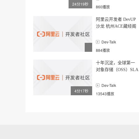
24分19秒
860播放
阿里云开发者 DevUP
沙龙 杭州ACE藏经阁
读书会 《OSS运维基
础实战手册》
Dev-Talk
884播放
十年沉淀，全球第一
对象存储（OSS）SLA
技术解读
Dev-Talk
4分17秒
13543播放