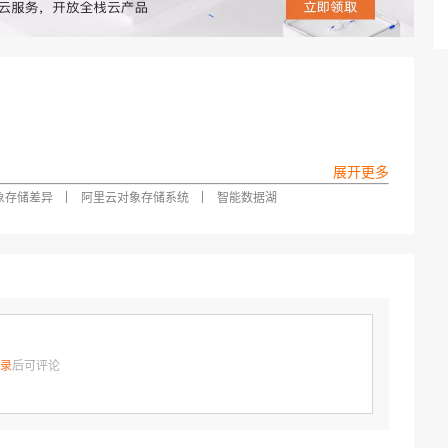
AI 应用
10分钟微调：让0.6B模型媲美235B模
多模态数据信
型
依托云原生高可用架构,实现Dify私有化部署
用1%尺寸在特定领域达到大模型90%以上效果
一个 AI 助手
超强辅助，Bol
即刻拥有 DeepSeek-R1 满血版
在企业官网、通讯软件中为客户提供 AI 客服
多种方案随心选，轻松解锁专属 DeepSeek
象存储差异
阿里云对象存储系统
智能数据湖
JindoFS+OSS 团队打造的专业公开课【数据湖 Jind
00准时开讲！从五大板块入手，玩转数据湖！
录
后可评论