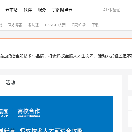
云市场
伙伴
服务
了解阿里云
践
官方博客
考认证
TIANCHI大赛
活动广场
下载
AI 特惠
数据与 API
成为产品伙伴
企业增值服务
最佳实践
价格计算器
AI 场景体
基础软件
产品伙伴合
阿里云认证
市场活动
配置报价
大模型
自助选配和估算价格
切皆有可能
即刻拥有 DeepSeek-R1 满血版
智启 AI 普惠权益
产品生态集成认证中心
企业支持计划
云上春晚
通义大模型
千问官方 MaaS 平台，为开发者和 Agent 而生，新用户赠送 1 亿 + tokens 额度
低代码高效构
AI Coding
阿里云Maa
2026 阿里云
大模型服务
为企业打
数据集
Windows
大模型认证
大模型
计算服务
值低价云产品抢先购
支持丰富的 MCP 服务供选择,全链路工具兼容
至高享 1亿+免费 tokens，加速 Al 应用落地
多元化、高性能、安全可靠的大模型服务
多种方案随心选，轻松解锁专属 DeepSeek
智能编程，一键
大模型推理
输出蚂蚁金服技术与品牌，打造蚂蚁金服人才生态圈，活动方式涵盖但不
产品生态伙伴
专家技术服务
云上奥运之旅
弹性计算合作
阿里云中企出
手机三要素
宝塔 Linux
全部认证
价格优势
10分钟微调：让0.6B模型媲美235B模型
通义千问3 来了，0元即刻上手
阿里云 OPC 创新助力计划
函数计算 FC
快速构建企业级
AI 电商营销
对象存储 O
产品生态伙伴工作台
企业增值服务台
云栖战略参考
云存储合作计
云栖大会
身份实名认证
CentOS
训练营
推动算力普惠，释放技术红利
最高返9万
用1%尺寸在特定领域达到大模型90%以上效果
以 Kubernetes 为使用界面供给容器算力资源的云计算服务
至高 800 万免费Tokens
至高百万元 Token 补贴，加速一人公司成长
事件驱动的Serverless计算服务
从图文生成到
云上的中国
数据库合作计
活动全景
短信
Docker
图片和
宝小程序
活动
多模态数据信息提取
Token Plan 模型订阅计划
边缘节点服务 ENS
快速部署 Dif
AI 广告创作
云原生数据库 
企业成长
NEW
信息公告
看见新力量
云网络合作计
OCR 文字识别
JAVA
服务
小程序
证享300元代金券
Qwen3.8-Max 首发尝鲜，限时加量 10 倍，夜间低至2折
场景化、广覆盖、易接入的边缘云计算服务
从文本、图片等多种模态中提取结构化的属性信息
图文、视频一
Kimi-K3
HappyHors
NEW
魔搭 Mode
loud
服务实践
官网公告
金融模力时刻
Salesforce O
版
发票查验
全能环境
Kimi 最新旗舰模型，长程编程与推理利器
让文字生成流
数大模型
超强辅助，Bolt.diy 一步搞定创意建站
千问办公，限时限量积分加倍
日志服务 SLS
AI 建站
人工智能平台
NEW
作计划
计划
创新中心
魔搭 ModelSc
健康状态
月之暗面的新模型，擅长代码与 Agent 能力
全托管，含MySQL、PostgreSQL、SQL Server、MariaDB多引擎
你的AI工作搭子，覆盖日常办公高频场景
提供一站式可观测性数据存储分析服务
通过自然语言交互简化开发流程,全栈开发支持
将 SSL 证
0 代码专业建
一站式AI开
客户案例
天气预报查询
操作系统
Deepseek-v4-pro
HappyHors
态合作计划
Compute
同享
万小智 AI 建站低至 15元/月
大数据开发治理平台 DataWorks
AI 短剧/漫剧
Web应用防
态智能体模型
旗舰 MoE 大模型，百万上下文与顶尖推理能力
图生视频，流
快递物流查询
WordPress
成为服务伙
高校合作
式云数据仓库
点，立即开启云上创新
送.CN域名，送备案服务码
一站式智能数据开发治理平台
AI助力短剧
专业稳定一站
Ubuntu
GLM-5.2
Wan2.7-T