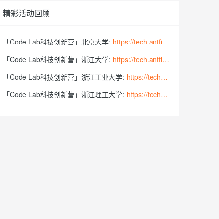
云聚AI 严选权益
AI 原生数据库服务发布
SSL 证书
文戏情感细腻自然，动作戏激烈拳拳到肉，实现更强表演能力
支持中英文自由切换，具备更强的噪声鲁棒性
精彩活动回顾
，一键激活高效办公新体验
全接入的云上超级电脑
精选AI产品，从模型到应用全链提效
Agent 数据网关
堡垒机
AI 用量加速计划
云原生数据库 PolarDB
「Code Lab科技创新营」北京大学:
https://tech.antfin.com/community/activities/904?brandId=9
防火墙
应用
、识别商机，让客服更高效、服务更出色。
新老同享，达量后返
Agentic Database 发布
「Code Lab科技创新营」浙江大学:
https://tech.antfin.com/community/activities/1035?brandId=9
主机安全
DataWorks 数据集成支持多
千问办公
NEW
「Code Lab科技创新营」浙江工业大学:
https://tech.antfin.com/community/activities/531?brandId=9
项数据源及数据同步能力
的智能体编程平台
一站式AI生产力平台
AI 应用及服务市场
「Code Lab科技创新营」浙江理工大学:
https://tech.antfin.com/community/activities/965?brandId=9
云备份新版控制台操作界面
伶鹊
上线
企业级人与Agent协作平台，接入和调度多个数字员工
AI 应用
智能客服平台，对话机器人、对话分析、智能外呼
大模型
Milvus 单可用区升级同城容
大模型服务平台百炼 - 全妙
灾产品化
应用创作平台
多模态内容创作工具，已接入 DeepSeek
自然语言处理
云防火墙支持基于 APP-ID
数据标注
的策略管控
机器学习
云 Skills 门户商业化发布
息提取
与 AI 智能体进行实时音视频通话
从文本、图片、视频中提取结构化的属性信息
构建支持视频理解的 AI 音视频实时通话应用