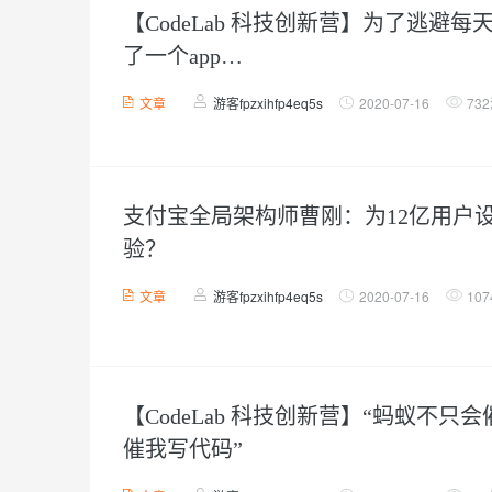
【CodeLab 科技创新营】为了逃避
了一个app…
文章
游客fpzxihfp4eq5s
2020-07-16
73
支付宝全局架构师曹刚：为12亿用户
验？
文章
游客fpzxihfp4eq5s
2020-07-16
10
【CodeLab 科技创新营】“蚂蚁不只
催我写代码”