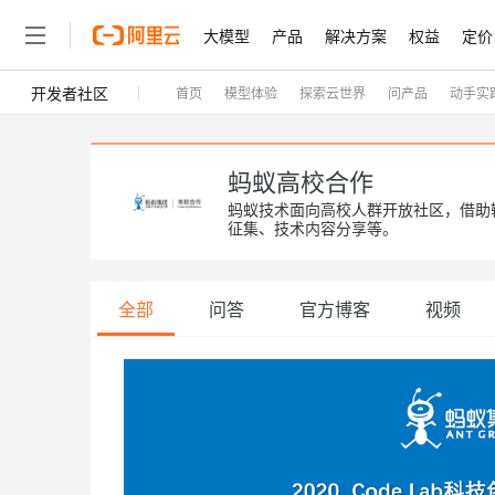
大模型
产品
解决方案
权益
定价
开发者社区
首页
模型体验
探索云世界
问产品
动手实
大模型
产品
解决方案
权益
定价
云市场
伙伴
服务
了解阿里云
精选产品
精选解决方案
普惠上云
产品定价
精选商城
成为销售伙伴
售前咨询
为什么选择阿里云
千问AI平台
了解云产品的定价详情
云服务器 ECS
通义千问3 + MCP：一
普惠上云 官方力荐
分销伙伴
在线服务
网站建设
什么是云计算
蚂蚁高校合作
安全可靠、弹性可伸缩的云
云服务器38元/年起，超
蚂蚁技术面向高校人群开放社区，借助
咨询伙伴
多端小程序
技术领先
云上成本管理
征集、技术内容分享等。
售后服务
容器计算服务 ACS
官方推荐返现计划
大模型
精选产品
精选解决方案
Salesforce 国际版订阅
稳定可靠
管理和优化成本
推荐新用户得奖励，单订单
销售伙伴合作计划
自助服务
友盟天域
安全合规
人工智能与机器学习
AI
文本生成
全部
问答
官方博客
负载均衡 SLB
10 分钟搭建微信、支付
云工开物
视频
无影生态合作计划
在线服务
观测云
分析师报告
对云上流量进行按需分发的
高效部署网站，快速应用到
高校专属算力普惠，学生认
计算
互联网应用开发
Qwen3.8-Max
HOT
Salesforce On Alibaba C
工单服务
Tuya 物联网平台阿里云
研究报告与白皮书
智能体时代全能旗舰模型
云数据库 RDS
Kimi K2，开源万亿参
Consulting Partner 合
大数据
容器
免费试用
短信专区
蓝凌 OA
Qwen3.7-Plus
AI 大模型销售与服务生
现代化应用
存储
天池大赛
云原生大数据计算服务 Max
解决方案免费试用 新老
能看、能想、能动手的多模
电子合同
面向分析的企业级SaaS模
最高领取价值200元试用
安全
网络与CDN
AI 算法大赛
畅捷通
Qwen3-VL-Plus