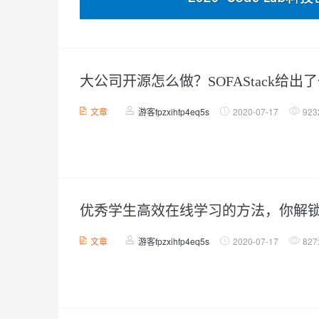
CDN
AI 产品 免费试用
网络
安全
云开发大赛
Tableau 订阅
弹性内容分发服务加快向终
1亿+ 大模型 tokens 和 
可观测
入门学习赛
中间件
AI空中课堂在线直播课
域名
140+云产品 免费试用
上云与迁云
大模型服务
产品新客免费试用，最长1
数据库
大公司开源怎么做？SOFAStack给
生态解决方案
企业出海
大模型ACA认证体验
大数据计算
千问AI平台-Token Plan
文章
游客fpzxihfp4eq5s
2020-07-17
92
助力企业全员 AI 认知与能
行业生态解决方案
政企业务
媒体服务
开发者生态解决方案
千问AI平台-模型体验
企业服务与云通信
在线体验全尺寸、多种模态
AI 开发和 AI 应用解决
域名与网站
Happy 系列大模型
优秀学生高效在线学习的方法，你解
终端用户计算
文章
游客fpzxihfp4eq5s
2020-07-17
82
Serverless
大模型解决方案
开发工具
快速部署 Dify，高效搭建 
迁移与运维管理