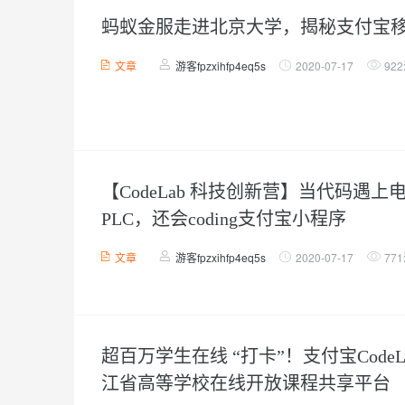
专有云
10 分钟在聊天系统中增加
蚂蚁金服走进北京大学，揭秘支付宝
文章
游客fpzxihfp4eq5s
2020-07-17
92
【CodeLab 科技创新营】当代码遇
PLC，还会coding支付宝小程序
文章
游客fpzxihfp4eq5s
2020-07-17
77
超百万学生在线 “打卡”！支付宝Code
江省高等学校在线开放课程共享平台