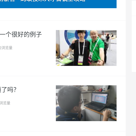
服务生态伙伴
云工开物
企业应用
Night Plan 支持 Qwen 3.8-Max
视频直播
AI 办公
无影云电脑
NEW
视觉 Coding、空间感知、多模态思考等全面升级
1M上下文，专为长程任务能力而生
Red Hat
端分发内容
30+ 款产品免费体验
夜间 5 折，Qwen/Meoo/TokenPlan 客户专享
易接入、低延迟、高并发、流畅的直播服务
AI智能应用
随时随地安
科研合作
ERP
堂（旗舰版）
SUSE
智能客服
CRM
AI 应用构建
大模型原生
2个月
26年服务口碑，超过4000万个域名在这里注册，域名注册快人一步
自动承接线索
出了一个很好的例子
建站小程序
OA 办公系统
Qoder
大模型服务平台百炼-应用模版
HOT
NEW
32浏览量
力提升
财税管理
模板建站
面向真实软件
个人版上线、团队版降价；千问3.8-Max首发发尝鲜
丰富多元化的应用模版和解决方案
400电话
定制建站
万有无界
大模型服务平台百炼-智能体
的模型效果
灵活可视化地构建企业级 Agent
方案
广告营销
模板小程序
秒悟
人工智能平台 PAI
定制小程序
云端极速 AI 
新一代 AI 视频生成模型，深度适配广告营销等场景
AI Native 的算法工程平台，一站式完成建模、训练、推理服务部署
锁了吗？
APP 开发
7浏览量
建站系统
AI 应用
10分钟微调：让0.6B模型媲美235B模
多模态数据信
型
依托云原生高可用架构,实现Dify私有化部署