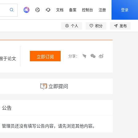
文档
备案
控制台
注册
登录
个人
积分
发布
验
作计划
器
AI 活动
专业服务
服务伙伴合作计划
开发者社区
加入我们
产品动态
服务平台百炼
5亿算力补贴
一站式生成采购清单，支持单品或批量购买
建企业门户网站
S产品伙伴计划（繁花）
峰会
平台百炼
造的大模型服务与应用开发平台
低成本、高性能的湖仓一体化架构
AI 生产力先锋
Al MaaS 服务伙伴赋能合作
域名
博文
Careers
大模型
新迁上云，5亿补贴
Qwen3.8-Max 模型上线
开启高性价比 AI 编程新体验
、训练以及应用构建服务
以可视化方式快速构建移动和 PC 门户网站
先锋实践拓展 AI 生产力的边界
通过 SelectDB 实现湖仓对接和实时分析处理
立即订阅
分享：
享不停
限于论文
计划
海大会
伙伴信用分合作计划
商标
问答
社会招聘
数据分析 Agent
SS
AI 剧本生成与动画创作
飞天发布时刻
Open Search 向量检索版支
划
备案
电子书
校园招聘
视频创作，一键激活电商全链路生产力
基于 Hologres 快速构建企业级数据分析 Agent
稳定、安全、高性价比、高性能的云存储服务
根据图文生成剧本，快速实现动画创作
所见，即是所愿
持视频检索 Pipeline 功能
更多支持
划
公司注册
镜像站
视频生成
语音识别与合成
y 平台，高效搭建 AI 应用
PolarDB
立即提问
与 AI 智能体进行实时音视频通话
AI 实训营
应用身份服务 (IDaaS)
合作伙伴培训与认证
划
上云迁移
站生成，高效打造优质广告素材
依托云原生高可用架构,实现Dify私有化部署
100%兼容MySQL、PostgreSQL，兼容Oracle，支持集中和分布式
从基础到进阶，Agent 创客手把手教你
OpenClaw 管理能力上线
构建支持视频理解的 AI 音视频实时通话应用
e-1.1-T2V
Qwen3-TTS-Flash
lScope
我要反馈
查询合作伙伴
n Alibaba Cloud ISV 合作
代维服务
畅细腻的高质量视频
离线语音合成大模型，多语言方言自适应，低延迟高稳定
 PAI
从 HTTP 到 HTTPS，实现数据加密传输
基于 RAGFlow 构建私有知识问答应用
大模型
MaxCompute MaxFrame 提
公告
创新加速
ope
登录合作伙伴管理后台
我要建议
书部署至网站应用,建立加密连接
站，无忧落地极速上线
发、训练和推理服务
供自动弹性内存功能
零代码起步，开源 RAG 实现企业级智能搜索
e-1.1-I2V
Cosyvoice-V3-Flash
安全
我要投诉
火墙 WAF
上云场景组合购
畅自然，细节丰富
Milvus 弹性伸缩功能新增节
高表现力语音合成大模型，语音克隆听感自然
伴
管理员还没有填写公告内容，请先浏览其他内容。
漫剧创作，剧本、分镜、视频高效生成
式解决web应用核心安全痛点
覆盖90%+业务场景，专享组合折扣价
点支持范围
VPN
2V
Fun-ASR