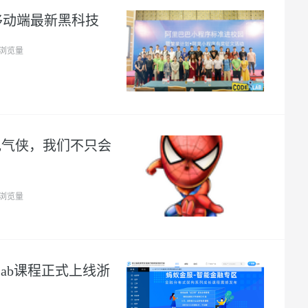
用1%尺寸在特定领域达到大模型90%以上效果
一个 AI 助手
超强辅助，Bol
移动端最新黑科技
即刻拥有 DeepSeek-R1 满血版
在企业官网、通讯软件中为客户提供 AI 客服
多种方案随心选，轻松解锁专属 DeepSeek
2浏览量
上电气侠，我们不只会
1浏览量
Lab课程正式上线浙