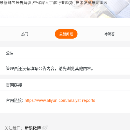
热门
最新问题
待解答
公告
管理员还没有填写公告内容，请先浏览其他内容。
官网链接
官网链接:
https://www.aliyun.com/analyst-reports
关注我们：
新浪微博