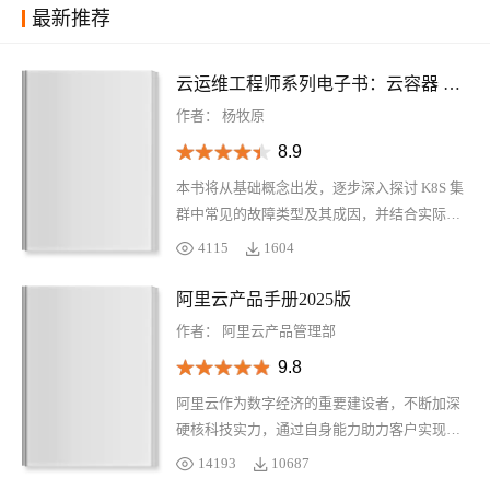
最新推荐
云运维工程师系列电子书：云容器 K8S 异常诊断
作者：
杨牧原
8.9
本书将从基础概念出发，逐步深入探讨 K8S 集
群中常见的故障类型及其成因，并结合实际案
例分析给出有效的排查方法和解决方案。通过
4115
1604
学习本书，您不仅能够加深对 Kubernetes 工作
原理的理解，还能掌握一系列实用技巧来提升
阿里云产品手册2025版
自己在面对突发状况时的应变能力。无论您是
作者：
阿里云产品管理部
初学者还是有一定经验的专业人士，《云容器
9.8
K8S 异常诊断》都将是一个宝贵的资源库，帮
助您更好地管理您的 Kubernetes 环境。
阿里云作为数字经济的重要建设者，不断加深
硬核科技实力，通过自身能力助力客户实现高
质量发展，共创数字新世界。阿里云产品手册
14193
10687
2025 版含产品大图、关于阿里云、引言、AI