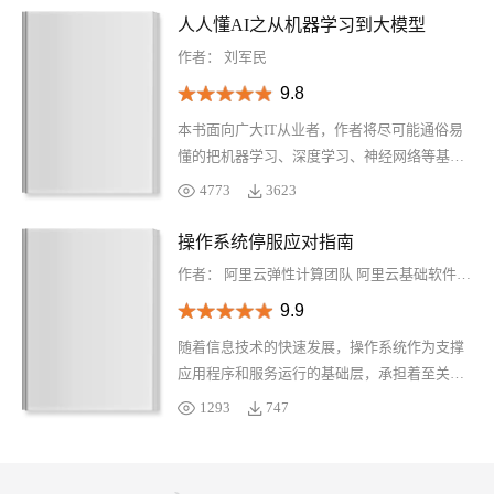
产品体系、安全合规等内容，覆盖人工智能与
人人懂AI之从机器学习到大模型
机器学习、云基础产品与基础设施、数据管理
作者：
刘军民
与服务、安全、企业服务五大版块，多款核心
9.8
及重点产品，全方位了解阿里云产品体系。
本书面向广大IT从业者，作者将尽可能通俗易
懂的把机器学习、深度学习、神经网络等基本
原理讲解清楚，并分享大语言模型、知识库等
4773
3623
当下很火爆的AIGC应用，探讨大语言模型“知
识茧房”问题及解法。期望本书能成为AI技术爱
操作系统停服应对指南
好者的启蒙书籍、学习手册。希望人人都能了
作者：
阿里云弹性计算团队
阿里云基础软件团队
解AI，知其然并知其一点所以然，看完后能有
9.9
感而发：“原来AI是这么回事”，且能自己动手
实践，构建自己的AI应用。
随着信息技术的快速发展，操作系统作为支撑
应用程序和服务运行的基础层，承担着至关重
要的角色。然而，操作系统和其他软件系统类
1293
747
似，都将经历生命周期的不同阶段，包括引
入、增长、成熟和最终的停服。处于生命周期
的后期，针对操作系统的开发投入会逐渐减