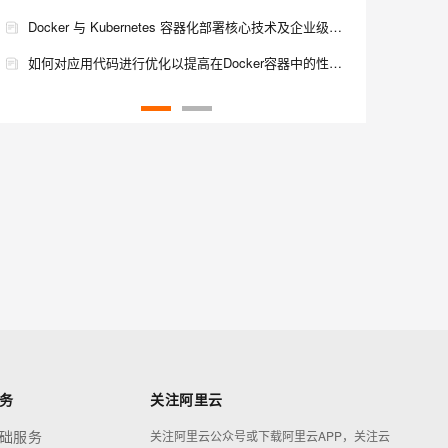
会，同时阿里云也独立举办了
Docker 与 Kubernetes 容器化部署核心技术及企业级应用实践全方案解析
456
63
技术分论坛，多位行业专家带
如何对应用代码进行优化以提高在Docker容器中的性能？
来对云原生产业的解读，深入
剖析 Serverless 最新趋势，深
如何对迁移到Docker容器中的应用进行性能优化？
度解读云原生产业趋势洞察，
125.[HarmonyOS NEXT 实战案例二:SideBarContainer] 侧边栏容器实战：电商应用商品筛选侧边栏 基础篇
全面了解云原生为企业云上创
新打造的产品与技术布局。
124.[HarmonyOS NEXT 实战案例一:SideBarContainer] 侧边栏容器实战：新闻阅读应用侧边栏布局 进阶篇
123. [HarmonyOS NEXT 实战案例一:SideBarContainer] 侧边栏容器实战：新闻阅读应用侧边栏布局 基础篇
务
关注阿里云
础服务
关注阿里云公众号或下载阿里云APP，关注云