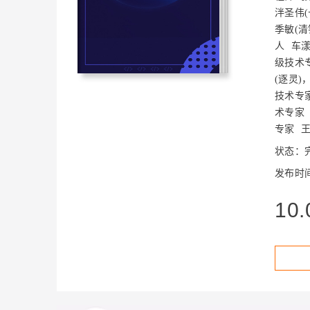
存储
天池大赛
Qwen3.7-Plus
云解析DNS
解决方案免费试用 新老
电子合同
泮圣伟(十
最高领取价值200元试用
能看、能想、能动手的多模
安全
网络与CDN
季敏(清
AI 算法大赛
畅捷通
人
车漾(
大数据开发治理平台 Data
AI 产品 免费试用
网络
安全
云开发大赛
Qwen3-VL-Plus
Tableau 订阅
级技术
1亿+ 大模型 tokens 和 
(逐灵)，K
可观测
入门学习赛
中间件
AI空中课堂在线直播课
云防火墙
140+云产品 免费试用
技术专
上云与迁云
云原生的云上边界网络安全
产品新客免费试用，最长1
数据库
术专家
生态解决方案
专家
大模型服务
企业出海
大模型ACA认证体验
大数据计算
状态：
助力企业全员 AI 认知与能
行业生态解决方案
千问AI平台-Token Plan
政企业务
媒体服务
发布时间：
开发者生态解决方案
企业服务与云通信
10.
千问AI平台-模型体验
AI 开发和 AI 应用解决
在线体验全尺寸、多种模态
域名与网站
Happy 系列大模型
终端用户计算
Serverless
开发工具