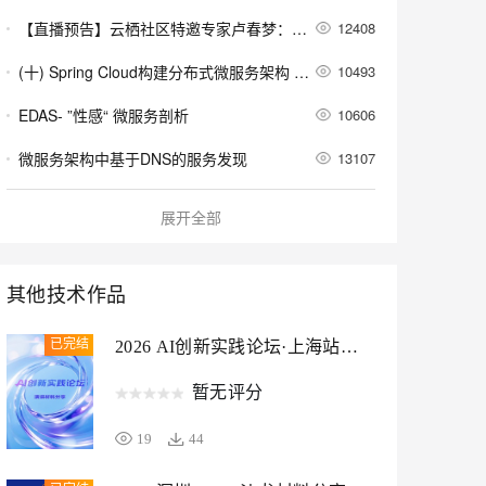
安全
我要投诉
e-1.1-I2V
Cosyvoice-V3-Flash
PolarDB
上云场景组合购
Milvus 弹性伸缩功能新增节
伴
【直播预告】云栖社区特邀专家卢春梦：Spring Cloud 微服务核心组件集 mica 的设计思路
12408
漫剧创作，剧本、分镜、视频高效生成
100%兼容MySQL、PostgreSQL，兼容Oracle，支持集中和分布式
覆盖90%+业务场景，专享组合折扣价
点支持范围
畅自然，细节丰富
高表现力语音合成大模型，语音克隆听感自然
VPN
(十) Spring Cloud构建分布式微服务架构 - SSO单点登录之OAuth2.0登录认证(1)
10493
ernetes 版 ACK
云聚AI 严选权益
AI 原生数据库服务发布
SSL 证书
2V
Fun-ASR
，一键激活高效办公新体验
理容器应用的 K8s 服务
精选AI产品，从模型到应用全链提效
Agent 数据网关
EDAS- ”性感“ 微服务剖析
10606
文戏情感细腻自然，动作戏激烈拳拳到肉，实现更强表演能力
支持中英文自由切换，具备更强的噪声鲁棒性
堡垒机
AI 用量加速计划
云原生数据库 PolarDB
微服务架构中基于DNS的服务发现
13107
防火墙
、识别商机，让客服更高效、服务更出色。
新老同享，达量后返
Agentic Database 发布
王东：微服务下的APM全链路监控
11629
主机安全
应用
展开全部
微服务架构上云最佳实践
9752
千问办公
NEW
AI 应用及服务市场
的智能体编程平台
一站式AI生产力平台
Spring Cloud Alibaba 新一代微服务解决方案
18441
其他技术作品
AI 应用
伶鹊
微服务实践：全栈小团队“洪荒之力”改造阿里服务CRM技术体系
8851
企业级人与Agent协作平台，接入和调度多个数字员工
智能客服平台，对话机器人、对话分析、智能外呼
已完结
2026 AI创新实践论坛·上海站材
大模型
料分享
6种微服务RPC框架，你知道几个？
8899
大模型服务平台百炼 - 全妙
自然语言处理
暂无评分
应用创作平台
多模态内容创作工具，已接入 DeepSeek
数据标注
19
44
机器学习