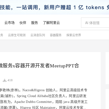
云市场
伙伴
服务
了解阿里云
服务
云原生可观测
云消息队列
容器服务
探索云世界
AI 特惠
数据与 API
成为产品伙伴
企业增值服务
最佳实践
价格计算器
AI 场景体
基础软件
产品伙伴合
阿里云认证
市场活动
配置报价
大模型
自助选配和估算价格
步到位
智启 AI 普惠权益
产品生态集成认证中心
企业支持计划
云上春晚
域名与网站
Qwen Audio：打造专属 AI 语音助手
千问官方 MaaS 平台，为开发者和 Agent 而生，新用户赠送 1 亿 + tokens 额度
一句话生成原生
AI Coding
阿里云Maa
2026 阿里云
云服务器 E
为企业打
数据集
Windows
大模型认证
模型
NEW
NEW
格式还原
值低价云产品抢先购
至高享 1亿+免费 tokens，加速 Al 应用落地
提供智能易用的域名与建站服务
Qwen-Audio-3.0-Realtime 端到端实时语音角色扮演
输入一句话想法,
智能编程，一键
安全可靠、
产品生态伙伴
专家技术服务
云上奥运之旅
弹性计算合作
阿里云中企出
手机三要素
宝塔 Linux
全部认证
价格优势
5微服务x容器开源开发者MeetupPPT合
开源旗舰模型
即刻拥有 DeepSeek-V4-Pro
阿里云 OPC 创新助力计划
千问大模型
一键部署幻兽
AI 电商营销
对象存储 O
大模型
产品生态伙伴工作台
企业增值服务台
云栖战略参考
云存储合作计
云栖大会
身份实名认证
CentOS
训练营
推动算力普惠，释放技术红利
最高返9万
真正可用的 1M 上下文,一次完成代码全链路开发
快速构建应用程序和网站，即刻迈出上云第一步
轻松解锁专属 DeepSeek-V4-Pro
至高百万元 Token 补贴，加速一人公司成长
多元化、高性能、安全可靠的大模型服务
一键购买专属
从图文生成到
云上的中国
数据库合作计
活动全景
短信
Docker
图片和
418
自进化智能体
5 分钟轻松部署专属 QwenPaw
Token Plan 模型订阅计划
数字证书管理服务（原SSL证书）
高效搭建 AI
AI 广告创作
无影云电脑
企业成长
NEW
HOT
信息公告
看见新力量
云网络合作计
OCR 文字识别
JAVA
越聪明
证享300元代金券
全托管，含MySQL、PostgreSQL、SQL Server、MariaDB多引擎
Qwen3.8-Max 首发尝鲜，限时加量 10 倍，夜间低至2折
实现全站HTTPS，呈现可信的WEB访问
从聊天伙伴进化为能主动干活的本地数字员工
图文、视频一
随时随地安
李艳林(彦林)，Nacos&Higress 创始人，阿里云高级技术专
魔搭 Mode
Kimi-K3
HappyHors
NEW
loud
服务实践
官网公告
金融模力时刻
Salesforce O
版
发票查验
全能环境
昊(铖朴)，Spring Cloud Alibaba社区负责人，阿里云研发
Claude Code + GStack 打造工程团队
千问办公，限时限量积分加倍
Qoder
低代码高效构
AI 建站
短信服务
型
NEW
作计划
Kimi 最新旗舰模型，长程编程与推理利器
让文字生成流
计划
创新中心
魔搭 ModelSc
陈有为，Apache Dubbo Committer，陌陌 java 高级开发工
健康状态
理服务
让AI从“聊天伙伴”进化为能干活的“数字员工”
安装技能 GStack，拥有专属 AI 工程团队
你的AI工作搭子，覆盖日常办公高频场景
面向真实软件的智能体编程平台
0 代码专业建
客户案例
天气预报查询
操作系统
态合作计划
添翼(澄潭)，Higress 社区 Maintainer，阿里云技术专家