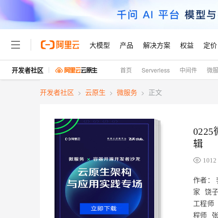
大模型
产品
解决方案
权益
定价
开发者社区
首页
Serverless
中间件
微
大模型
产品
解决方案
权益
定价
云市场
伙伴
服务
了解阿里云
精选产品
精选解决方案
普惠上云
产品定价
精选商城
成为销售伙伴
售前咨询
为什么选择阿里云
千问AI平台
开发者社区
云原生
微服务
正文
>
>
>
了解云产品的定价详情
大模型服务平台百炼
睿译宝，AI翻译排版一
普惠上云 官方力荐
分销伙伴
在线服务
网站建设
什么是云计算
大
大模型服务与应用平台
上传文档即自动完成翻译和
云服务器38元/年起，超
咨询伙伴
多端小程序
技术领先
云上成本管理
售后服务
022
轻量应用服务器
GLM-5.2：长任务时代
官方推荐返现计划
大模型
精选产品
精选解决方案
Salesforce 国际版订阅
稳定可靠
辑
管理和优化成本
推荐新用户得奖励，单订单
销售伙伴合作计划
自助服务
友盟天域
安全合规
人工智能与机器学习
AI
文本生成
1012
云数据库 RDS
Hermes Agent，打造
云工开物
无影生态合作计划
在线服务
观测云
分析师报告
自主进化，持久记忆，越用
高校专属算力普惠，学生认
计算
互联网应用开发
作者：
Qwen3.8-Max
HOT
Salesforce On Alibaba C
工单服务
Tuya 物联网平台阿里云
研究报告与白皮书
家
饶子
人工智能平台 PAI
快速拥有专属 OpenClaw
大模
Consulting Partner 合
大数据
容器
智能体时代全能旗舰模型
免费试用
短信专区
工程师
一站式AI开发、训练和推
蓝凌 OA
AI 大模型销售与服务生
程师
张
现代化应用