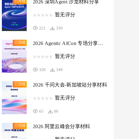
已完结
2026 深圳Agent 沙龙材料分享
暂无评分
息提取
与 AI 智能体进行实时音视频通话
从文本、图片、视频中提取结构化的属性信息
构建支持视频理解的 AI 音视频实时通话应用
221
350
t.diy 一步搞定创意建站
构建大模型应用的安全防护体系
通过自然语言交互简化开发流程,全栈开发支持
通过阿里云安全产品对 AI 应用进行安全防护
已完结
2026 Agentic AICon 专场分享材
料
暂无评分
320
349
已完结
2026 千问大会-新加坡站分享材料
暂无评分
张添翼(澄潭)，Higress 社区 Maintainer，阿里云技术专家
泮圣伟(十眠)，OpenSergo 社区 Maintainer，阿里云研发工程师
65
60
已完结
2026 阿里云峰会分享材料