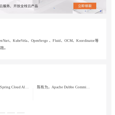
AI 应用
10分钟微调：让0.6B模型媲美235B模
多模态数据信
型
依托云原生高可用架构,实现Dify私有化部署
用1%尺寸在特定领域达到大模型90%以上效果
一个 AI 助手
超强辅助，Bol
即刻拥有 DeepSeek-R1 满血版
在企业官网、通讯软件中为客户提供 AI 客服
多种方案随心选，轻松解锁专属 DeepSeek
nYurt、KubeVela、OpenSergo 、Fluid、OCM、Koordinator等
实践。
饶子昊(铖朴)，Spring Cloud Alibaba社区负责人，阿里云研发工程师
陈有为，Apache Dubbo Committer，陌陌 java 高级开发工程师