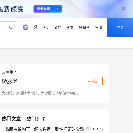
文档
备案
控制台
注册
登录
验
作计划
器
AI 活动
专业服务
服务伙伴合作计划
开发者社区
加入我们
产品动态
服务平台百炼
阿里云 OPC 创新助力计划
一站式生成采购清单，支持单品或批量购买
可编辑精美 PPT 文稿
S产品伙伴计划（繁花）
峰会
CS
造的大模型服务与应用开发平台
Agency Agents：拥有专属领域专家
AI 生产力先锋
Al MaaS 服务伙伴赋能合作
域名
博文
Careers
至高可申请百万元
Qwen3.8-Max 模型上线
 轻松生成专业的 PPT
开启高性价比 AI 编程新体验
弹性可伸缩的云计算服务
先锋实践拓展 AI 生产力的边界
多领域专家智能体,一键组建 AI 虚拟交付团队
云原生
Token 补贴，五大权
计划
海大会
伙伴信用分合作计划
商标
问答
社会招聘
微服务
益加速 OPC 成功
+关注
帕鲁游戏服务器
SS
HappyHorse 打造一站式影视创作平台
飞天发布时刻
HOT
Open Search 向量检索版支
划
备案
电子书
校园招聘
联机服务器，轻松开启游戏
视频创作，一键激活电商全链路生产力
稳定、安全、高性价比、高性能的云存储服务
所见，即是所愿
持视频检索 Pipeline 功能
可视化编排打通从文字构思到成片全链路闭环
更多支持
为微服务建设降本增效，为微服务落地保驾护航。
划
公司注册
镜像站
视频生成
语音识别与合成
 智能体与工作流应用
漫剧工坊：一站式动画创作平台
AI 实训营
应用身份服务 (IDaaS)
合作伙伴培训与认证
划
上云迁移
站生成，高效打造优质广告素材
全接入的云上超级电脑
通过阿里云百炼高效搭建AI应用,助力高效开发
快速生产连贯的高质量长漫剧
从基础到进阶，Agent 创客手把手教你
OpenClaw 管理能力上线
lScope
我要反馈
e-1.1-T2V
Qwen3-TTS-Flash
查询合作伙伴
n Alibaba Cloud ISV 合作
代维服务
热门文章
热门讨论
建企业门户网站
10 分钟搭建微信、支付宝小程序
MaxCompute MaxFrame 提
畅细腻的高质量视频
离线语音合成大模型，多语言方言自适应，低延迟高稳定
创新加速
ope
登录合作伙伴管理后台
我要建议
站，无忧落地极速上线
以可视化方式快速构建移动和 PC 门户网站
国内短信简单易用，安全可靠，秒级触达，全球覆盖200+国家和地区。
高效部署网站，快速应用到小程序
供自动弹性内存功能
微服务架构下，解决数据一致性问题的实践
18125