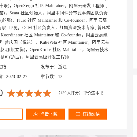
Deepseek-v4-pro
HappyHors
同享
万小智 AI 建站低至 15元/月
Qoder CN
AI 短剧/漫剧
云原生数据库 
快递物流查询
WordPress
成为服务伙
眠)，OpenSergo 社区 Maintainer，阿里云研发工程师
高校合作
点，立即开启云上创新
覆盖公网/内网、递归/权威、移动APP等全场景解析服务
送.CN域名，送备案服务码
基于千问大模型等，支持代码智能生成、研发智能问答
AI助力短剧
态智能体模型
旗舰 MoE 大模型，百万上下文与顶尖推理能力
图生视频，流
铭)，Seata 社区创始人，阿里中间件分布式事务团队负责
Ubuntu
服务生态伙伴
必嘫)，Fluid 社区 Maintainer 和 Co-founder，阿里云高
云工开物
企业应用
Works
Night Plan 支持 Qwen 3.8-Max
云原生大数据计算服务 MaxCompute
AI 办公
容器服务 Kub
NEW
GLM-5.2
Wan2.7-T
Red Hat
专家
邱见，OCM 社区负责人，红帽资深技术专家
曾凡松
30+ 款产品免费体验
Data Agent 驱动的一站式 Data+AI 开发治理平台
夜间 5 折，Qwen/Meoo/TokenPlan 客户专享
面向分析的企业级SaaS模式云数据仓库
AI智能应用
提供一站式管
科研合作
视觉 Coding、空间感知、多模态思考等全面升级
1M上下文，专为长程任务能力而生
oordinator 社区 Maintainer 和 Co-founder，阿里云高级
ERP
堂（旗舰版）
SUSE
智能客服
家
曾庆国（悦达），KubeVela 社区 Maintainer，阿里云技
CRM
防护产品
2个月
自动承接线索
赵明山(立衡)，OpenKruise 社区 Maintainer，阿里云技术
建站小程序
王易可(楚岳)，阿里云高级开发工程师
OA 办公系统
AI 应用构建
大模型原生
完结
发布于：浙江
力提升
财税管理
模板建站
Qoder
大模型服务平台百炼-应用模版
HOT
NEW
2023-02-27
章节数：12
面向真实软件
个人版上线、团队版降价；千问3.8-Max首发发尝鲜
丰富多元化的应用模版和解决方案
400电话
定制建站
万有无界
0
大模型服务平台百炼-智能体
方案
广告营销
模板小程序
（139人评分）
评价这本书
的模型效果
灵活可视化地构建企业级 Agent
定制小程序
秒悟
人工智能平台 PAI
APP 开发
点击下载
在线阅读
云端极速 AI 
新一代 AI 视频生成模型，深度适配广告营销等场景
AI Native 的算法工程平台，一站式完成建模、训练、推理服务部署
建站系统