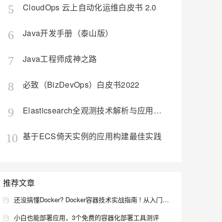
CloudOps 云上自动化运维白皮书 2.0
5
Java开发手册（泰山版）
6
Java工程师成神之路
7
必致（BizDevOps）白皮书2022
8
Elasticsearch全观测技术解析与应用（构建日志、指标、APM统一观测平台）
9
基于ECS倚天实例的应用构建最佳实践
10
容器计算服务 ACS 全
新定义容器算力
推荐文章
9.9
还没搞懂Docker? Docker容器技术实战指南 ! 从入门到企业级应用 !
2023 年 12 月 1日，阿里云亮
小白也能部署应用，3个免费的容器化部署工具测评
相信通院 2023 云原生产业大