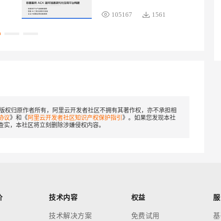
华，集合容器服务产品家族最
105167
1561
新发布、容器 AI 工程化创
新、容器前沿技术与大规模生
产实践、典型场景企业案例等
方向内容，希望能够帮助您了
解如何基于容器技术与服务，
拥抱智算时代，为现代化应用
构建加速！
版权归原作者所有，阿里云开发者社区不拥有其著作权，亦不承担相
协议
》和《
阿里云开发者社区知识产权保护指引
》。如果您发现本社
查实，本社区将立刻删除涉嫌侵权内容。
价
技术内容
权益
服
技术解决方案
免费试用
基