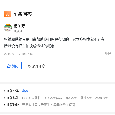
1
条回答
杨冬芳
IT从业
横轴和纵轴只是用来帮助我们理解布局的，它本身根本就不存在，
所以没有把主轴换成纵轴的概念
2019-07-17 19:27:53
举报
赞同
展开评论
问答分类：
容器
问答标签：
CSS布局属性
布局flex容器
布局flex
属性flex
css3 flex
问答地址：
开发者社区
>
云原生
>
容器服务
>
问答