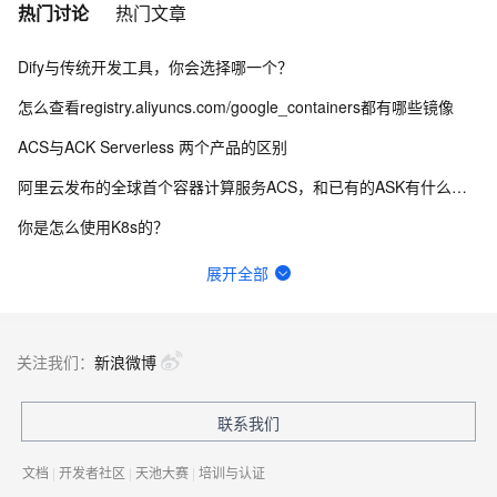
热门讨论
热门文章
Dify与传统开发工具，你会选择哪一个？
怎么查看registry.aliyuncs.com/google_containers都有哪些镜像
ACS与ACK Serverless 两个产品的区别
阿里云发布的全球首个容器计算服务ACS，和已有的ASK有什么区别
你是怎么使用K8s的？
容器服务ACK阿里镜像仓库哪里可以看到所有的镜像版本？
展开全部
产品无法使用
容器服务ACK的这两个有啥区别呢？
关注我们：
新浪微博
阿里云服务器用容器运行oracle数据库CPU占用100%，没有执行任何的sql命令，刚启动的时候才占用一点，但慢慢就上升到100%了
联系我们
ISW、CSW、OMR分别是什么网络的缩写
文档
|
开发者社区
|
天池大赛
|
培训与认证