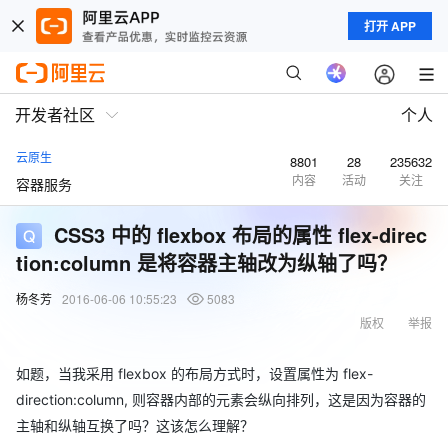
打开 APP
开发者社区
个人
云原生
8801
28
235632
内容
活动
关注
容器服务
CSS3 中的 flexbox 布局的属性 flex-direc
tion:column 是将容器主轴改为纵轴了吗？
杨冬芳
2016-06-06 10:55:23
5083
版权
举报
如题，当我采用 flexbox 的布局方式时，设置属性为 flex-
direction:column, 则容器内部的元素会纵向排列，这是因为容器的
主轴和纵轴互换了吗？这该怎么理解？