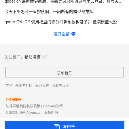
qoder cn 最新版更新后，重新登录只能通过阿里云登录，账号关联错乱
今天下午怎么一直排队啊，千问所有的模型都排队
qoder CN IDE 调用模型的积分消耗系数也没了？ 低端模型也没折扣了吗？
这两天用kimi3经常提示：模型服务异常，请稍后重试或切换其他模型。
展开全部
qoder ide 180k上下文？
付费高级用户 隐私模式总是自动给设置回共享改进模式
关注我们：
新浪微博
Qoder CN是不是有关于Lombok支持的bug，代码一直爆红
联系我们
WSL登录无模型
文档
|
开发者社区
|
天池大赛
|
培训与认证
法律声明及隐私权政策
|
Cookies政策
© 2009-现在 Aliyun.com 版权所有
增值电信业务经营许可证：
浙B2-20080101
域名注册服务机构许可：
浙D3-20210002
写回答