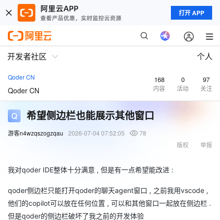
打开 APP
开发者社区
个人
Qoder CN
168
0
97
内容
活动
关注
Qoder CN
希望侧边栏也能展示其他窗口
游客n4wzqszogzqau
2026-07-04 07:52:05
78
版权
举报
我对qoder IDE整体十分满意 , 但是有一点希望能改进 :
qoder侧边栏只能打开qoder的聊天agent窗口 , 之前我用vscode ,
他们的copilot可以放在任何位置 , 可以和其他窗口一起放在侧边栏 .
但是qoder的侧边栏破坏了我之前的开发体验